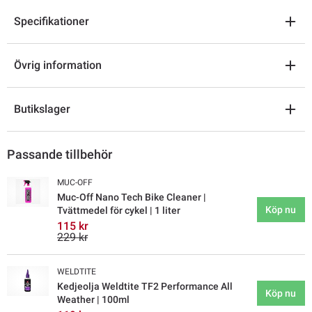
Specifikationer
Övrig information
Butikslager
Passande tillbehör
MUC-OFF
Muc-Off Nano Tech Bike Cleaner |
Köp nu
Tvättmedel för cykel | 1 liter
115 kr
229 kr
WELDTITE
Kedjeolja Weldtite TF2 Performance All
Köp nu
Weather | 100ml