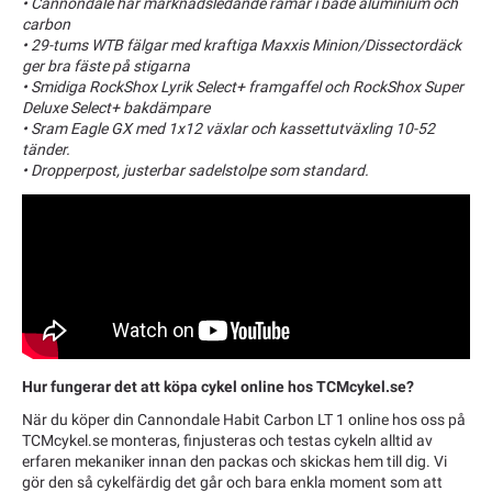
• Cannondale har marknadsledande ramar i både aluminium och
carbon
• 29-tums WTB fälgar med kraftiga Maxxis Minion/Dissectordäck
ger bra fäste på stigarna
• Smidiga RockShox Lyrik Select+ framgaffel och RockShox Super
Deluxe Select+ bakdämpare
• Sram Eagle GX med 1x12 växlar och kassettutväxling 10-52
tänder.
• Dropperpost, justerbar sadelstolpe som standard.
Hur fungerar det att köpa cykel online hos TCMcykel.se?
När du köper din Cannondale Habit Carbon LT 1 online hos oss på
TCMcykel.se monteras, finjusteras och testas cykeln alltid av
erfaren mekaniker innan den packas och skickas hem till dig. Vi
gör den så cykelfärdig det går och bara enkla moment som att