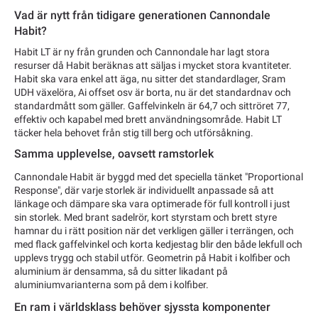
Vad är nytt från tidigare generationen Cannondale
Habit?
Habit LT är ny från grunden och Cannondale har lagt stora
resurser då Habit beräknas att säljas i mycket stora kvantiteter.
Habit ska vara enkel att äga, nu sitter det standardlager, Sram
UDH växelöra, Ai offset osv är borta, nu är det standardnav och
standardmått som gäller. Gaffelvinkeln är 64,7 och sittröret 77,
effektiv och kapabel med brett användningsområde. Habit LT
täcker hela behovet från stig till berg och utförsåkning.
Samma upplevelse, oavsett ramstorlek
Cannondale Habit är byggd med det speciella tänket "Proportional
Response", där varje storlek är individuellt anpassade så att
länkage och dämpare ska vara optimerade för full kontroll i just
sin storlek. Med brant sadelrör, kort styrstam och brett styre
hamnar du i rätt position när det verkligen gäller i terrängen, och
med flack gaffelvinkel och korta kedjestag blir den både lekfull och
upplevs trygg och stabil utför. Geometrin på Habit i kolfiber och
aluminium är densamma, så du sitter likadant på
aluminiumvarianterna som på dem i kolfiber.
En ram i världsklass behöver sjyssta komponenter