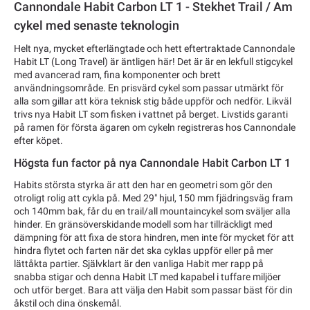
Cannondale Habit Carbon LT 1 - Stekhet Trail / Am
cykel med senaste teknologin
Helt nya, mycket efterlängtade och hett eftertraktade Cannondale
Habit LT (Long Travel) är äntligen här! Det är är en lekfull stigcykel
med avancerad ram, fina komponenter och brett
användningsområde. En prisvärd cykel som passar utmärkt för
alla som gillar att köra teknisk stig både uppför och nedför. Likväl
trivs nya Habit LT som fisken i vattnet på berget. Livstids garanti
på ramen för första ägaren om cykeln registreras hos Cannondale
efter köpet.
Högsta fun factor på nya Cannondale Habit Carbon LT 1
Habits största styrka är att den har en geometri som gör den
otroligt rolig att cykla på. Med 29" hjul, 150 mm fjädringsväg fram
och 140mm bak, får du en trail/all mountaincykel som sväljer alla
hinder. En gränsöverskidande modell som har tillräckligt med
dämpning för att fixa de stora hindren, men inte för mycket för att
hindra flytet och farten när det ska cyklas uppför eller på mer
lättåkta partier. Självklart är den vanliga Habit mer rapp på
snabba stigar och denna Habit LT med kapabel i tuffare miljöer
och utför berget. Bara att välja den Habit som passar bäst för din
åkstil och dina önskemål.