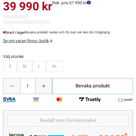
39 990 kr
Rek. pris 67 990 kr
Snart i lager
Bevaka produkt nedan och få mail när den blir tillgänglig
Se om varan finns i butik
Välj storlek
Bevaka
Bevaka
Bevaka
Bevaka
S
M
L
XL
Bevaka produkt
Beställ som förmånscykel