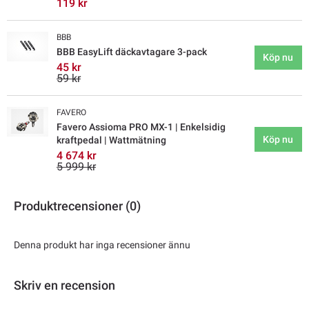
119 kr
BBB
BBB EasyLift däckavtagare 3-pack
Köp nu
45 kr
59 kr
FAVERO
Favero Assioma PRO MX-1 | Enkelsidig
Köp nu
kraftpedal | Wattmätning
4 674 kr
5 999 kr
Produktrecensioner (0)
Denna produkt har inga recensioner ännu
Skriv en recension