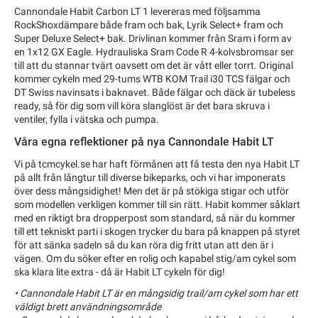
Cannondale Habit Carbon LT 1 levereras med följsamma
RockShoxdämpare både fram och bak, Lyrik Select+ fram och
Super Deluxe Select+ bak. Drivlinan kommer från Sram i form av
en 1x12 GX Eagle. Hydrauliska Sram Code R 4-kolvsbromsar ser
till att du stannar tvärt oavsett om det är vått eller torrt. Original
kommer cykeln med 29-tums WTB KOM Trail i30 TCS fälgar och
DT Swiss navinsats i baknavet. Både fälgar och däck är tubeless
ready, så för dig som vill köra slanglöst är det bara skruva i
ventiler, fylla i vätska och pumpa.
Våra egna reflektioner på nya Cannondale Habit LT
Vi på tcmcykel.se har haft förmånen att få testa den nya Habit LT
på allt från långtur till diverse bikeparks, och vi har imponerats
över dess mångsidighet! Men det är på stökiga stigar och utför
som modellen verkligen kommer till sin rätt. Habit kommer såklart
med en riktigt bra dropperpost som standard, så när du kommer
till ett tekniskt parti i skogen trycker du bara på knappen på styret
för att sänka sadeln så du kan röra dig fritt utan att den är i
vägen. Om du söker efter en rolig och kapabel stig/am cykel som
ska klara lite extra - då är Habit LT cykeln för dig!
• Cannondale Habit LT är en mångsidig trail/am cykel som har ett
väldigt brett användningsområde