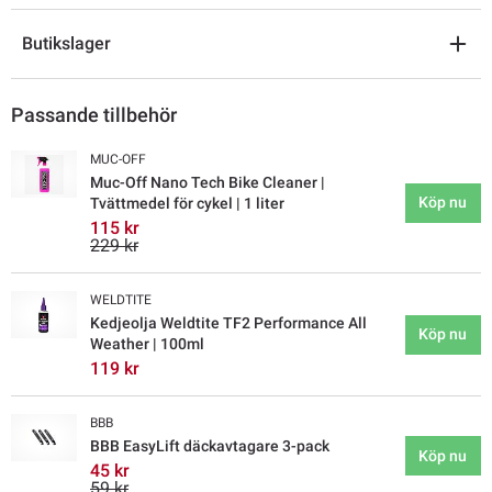
Butikslager
Passande tillbehör
MUC-OFF
Muc-Off Nano Tech Bike Cleaner |
Köp nu
Tvättmedel för cykel | 1 liter
115 kr
229 kr
WELDTITE
Kedjeolja Weldtite TF2 Performance All
Köp nu
Weather | 100ml
119 kr
BBB
BBB EasyLift däckavtagare 3-pack
Köp nu
45 kr
59 kr