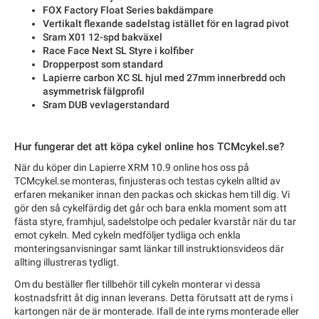
FOX Factory Float Series bakdämpare
Vertikalt flexande sadelstag istället för en lagrad pivot
Sram X01 12-spd bakväxel
Race Face Next SL Styre i kolfiber
Dropperpost som standard
Lapierre carbon XC SL hjul med 27mm innerbredd och
asymmetrisk fälgprofil
Sram DUB vevlagerstandard
Hur fungerar det att köpa cykel online hos TCMcykel.se?
När du köper din Lapierre XRM 10.9 online hos oss på
TCMcykel.se monteras, finjusteras och testas cykeln alltid av
erfaren mekaniker innan den packas och skickas hem till dig. Vi
gör den så cykelfärdig det går och bara enkla moment som att
fästa styre, framhjul, sadelstolpe och pedaler kvarstår när du tar
emot cykeln. Med cykeln medföljer tydliga och enkla
monteringsanvisningar samt länkar till instruktionsvideos där
allting illustreras tydligt.
Om du beställer fler tillbehör till cykeln monterar vi dessa
kostnadsfritt åt dig innan leverans. Detta förutsatt att de ryms i
kartongen när de är monterade. Ifall de inte ryms monterade eller