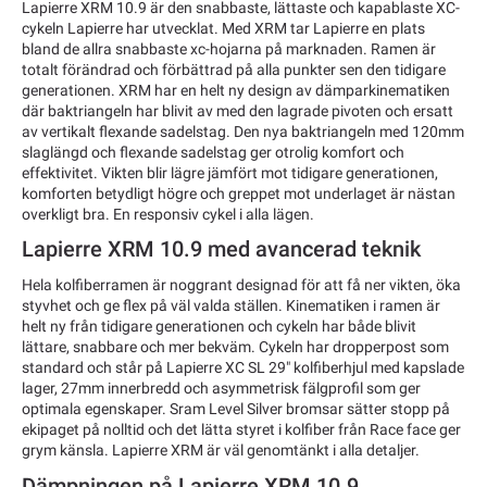
Lapierre XRM 10.9 är den snabbaste, lättaste och kapablaste XC-
cykeln Lapierre har utvecklat. Med XRM tar Lapierre en plats
bland de allra snabbaste xc-hojarna på marknaden. Ramen är
totalt förändrad och förbättrad på alla punkter sen den tidigare
generationen. XRM har en helt ny design av dämparkinematiken
där baktriangeln har blivit av med den lagrade pivoten och ersatt
av vertikalt flexande sadelstag. Den nya baktriangeln med 120mm
slaglängd och flexande sadelstag ger otrolig komfort och
effektivitet. Vikten blir lägre jämfört mot tidigare generationen,
komforten betydligt högre och greppet mot underlaget är nästan
overkligt bra. En responsiv cykel i alla lägen.
Lapierre XRM 10.9 med avancerad teknik
Hela kolfiberramen är noggrant designad för att få ner vikten, öka
styvhet och ge flex på väl valda ställen. Kinematiken i ramen är
helt ny från tidigare generationen och cykeln har både blivit
lättare, snabbare och mer bekväm. Cykeln har dropperpost som
standard och står på Lapierre XC SL 29" kolfiberhjul med kapslade
lager, 27mm innerbredd och asymmetrisk fälgprofil som ger
optimala egenskaper. Sram Level Silver bromsar sätter stopp på
ekipaget på nolltid och det lätta styret i kolfiber från Race face ger
grym känsla. Lapierre XRM är väl genomtänkt i alla detaljer.
Dämpningen på Lapierre XRM 10.9