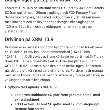
Lapierre XRM 10.9 är utrustad med FOX Factory 34 Float Factory
SC framgaffel med 120mm slaglängd och FOX Factory Float
Series bakdämpare, båda med lockout från styret. Tillsammans
med länkaget och de flexande sadelstagen blir slaglängden
120mm. Både fram och bakdämpare har luftkammare och
justerbar retur.
Drivlinan på XRM 10.9
Drivlinan är av senaste snitt och byggd från grunden för att vara
en 12-delad 1x drivlina. Boost navstandard (15x110 och
12x148mm). DUB vevlager, Sram X0 Eagle vevparti med 34T drev,
Sram X01 Eagle T-Type bakväxel, X01 växelreglage och Sram
XG1295 10-52T kassett. Med den breda utväxlingen i kassetten
går det bra att köra med bara ett framdrev. Fördelarna är många
med singelklinga: lägre vikt, mindre skrammel, mindre planering av
växlingar och färre kedjehopp.
Höjdpunkter Lapierre XRM 10.9:
Lapierres snabbaste XC-plattform genom tiderna, med
extra slaglängd
FOX Factory 34 Float SC gaffel med 120mm slaglängd,
Remote från styret