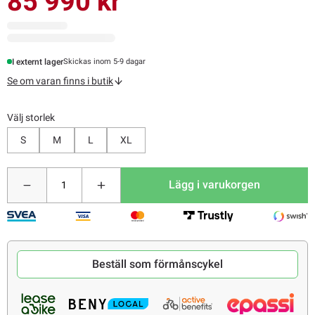
85 990 kr
I externt lager
Skickas inom 5-9 dagar
Se om varan finns i butik
Välj storlek
S
M
L
XL
Lägg i varukorgen
Beställ som förmånscykel