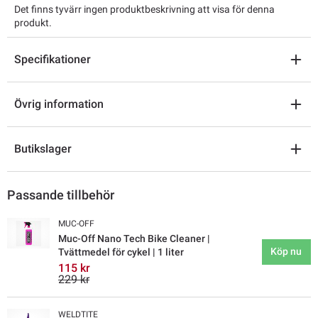
Det finns tyvärr ingen produktbeskrivning att visa för denna
produkt.
Specifikationer
Övrig information
Butikslager
Passande tillbehör
MUC-OFF
Muc-Off Nano Tech Bike Cleaner |
Köp nu
Tvättmedel för cykel | 1 liter
115 kr
229 kr
WELDTITE