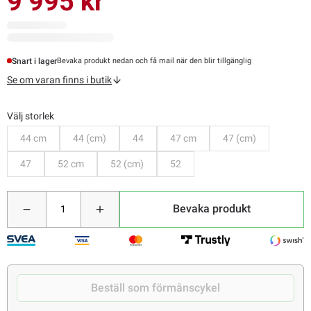
9 995 kr
Snart i lager
Bevaka produkt nedan och få mail när den blir tillgänglig
Se om varan finns i butik
Välj storlek
Bevaka
Bevaka
Bevaka
Bevaka
Bevaka
44 cm
44 (cm)
44
47 cm
47 (cm)
Bevaka
Bevaka
Bevaka
Bevaka
47
52 cm
52 (cm)
52
Bevaka produkt
Beställ som förmånscykel