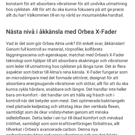
konstant för att absorbera vibrationer för att undvika utmattning
hos cyklisten. Allt för att du ska kunna fokusera på att ge precis
allt du har! Välkommen till en ny värld av mountainbike hardtail.
Nästa nivå i åkkänsla med Orbea X-Fader
Vad är det som gör Orbea Alma unik? Ett enkelt svar, åkkänslan!
Genom full kontroll av material, rörprofiler, kolfibrets
läggningsscema och egenskaper, matchat med Orbea's X-Fader
teknologi som hjälper till att absorbera skakningar och vibrationer
som leder till utmattning hos cyklisten på långa turer. Det är flera
aspekter som bidrar till Alma’s rena känsla. X-Fader fungerar som
en microdämpare med det formade sittröret, designat för att
absorbera energisugande vibrationer och stötar, allt för att du ska
kunna cykla hårdare, snabbare och längre. Det handlar inte heller
bara om komfort - det handlar om att hålla sig fräsch och i
kontroll när det betyder som mest. Den optimerade baktriangeln
med plattade kedjestag och sittstag ökar den vertikala flexen,
samtidigt som de ökar vridstyvheten genom att minska
sidledsflexen. Detta leder i sin tur till ökad komfort och minskad
trötthet, samtidigt som som kraftöverföringen förbättras, allt
tillverkat i Orbea’s avancerade carbon. Denna nya