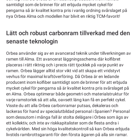
samtidigt som de brinner för att erbjuda mycket cykel för
pengarna så är kvalitet kontra pris i vanlig ordning svårslaget på
nya Orbea Alma och modellen har blivit en riktig TCM-favorit!
Lätt och robust carbonram tillverkad med den
senaste teknologin
Orbea använder sig av en avancerad teknik under tillverkningen av
ramen till Alma. Ett avancerat läggningsschema där kolfibret
placeras i rätt riktnig och i precis rätt tjocklek på varje punkt av
ramen. Orbea lägger alltid stor vikt vid att skapa ett vridstyvt
vevhus för maximal kraftöverföring. Då Orbea är en ledande
producent inom kolfiber samtidigt som de brinner för att erbjuda
mycket cykel för pengarna så är kvalitet kontra pris svårslaget på
en Alma. Orbea optimerar både geometri och materialstruktur för
varje ramstorlek så att alla, oavsett läng kan få en perfekt cykel.
Visste du att alla Orbea carbonramar putsas, dekaleras och
lackeras för hand av specialutbildad personal i Spanien? Personal
som dessutom i många fall är stolta delägare i Orbea som ägs av
ett kollektiv, och inte av riskkapitalister som de flesta andra i
cykelvärlden. Med sin höga kvalitetskontroll så kan Orbea erbjuda
livstids rambrottsgaranti för den första ägaren på alla sin ramar.