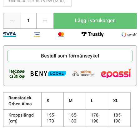
Diamond Carbon View (Matt)
Lägg i varukorgen
Beställ som förmånscykel
Ramstorlek
S
M
L
XL
Orbea Alma
Kroppslängd
155-
165-
178-
185-
(cm)
170
180
190
198