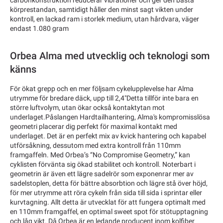
carbonkonstruktion reducerar vibrationer och ger den bästa
körprestandan, samtidigt håller den minst sagt vikten under
kontroll, en lackad ram i storlek medium, utan hårdvara, väger
endast 1.080 gram
Orbea Alma med utvecklig och teknologi som
känns
För ökat grepp och en mer följsam cykelupplevelse har Alma
utrymme för bredare däck, upp till 2,4"Detta tillför inte bara en
större luftvolym, utan ökar också kontaktytan mot
underlaget.Påslangen Hardtailhantering, Alma's kompromisslösa
geometri placerar dig perfekt för maximal kontakt med
underlaget. Det är en perfekt mix av kvick hantering och kapabel
utförsåkning, dessutom med extra kontroll från 110mm
framgaffeln. Med Orbea’s “No Compromise Geometry,” kan
cyklisten förvänta sig ökad stabilitet och kontroll. Noterbart i
geometrin är även ett lägre sadelrör som exponenrar mer av
sadelstoplen, detta för bättre absorbtion och lägre stå över höjd,
för mer utrymme att röra cykeln från sida till sida i sprintar eller
kurvtagning. Allt detta är utvecklat för att fungera optimalt med
en 110mm framgaffel, en optimal sweet spot för stötupptagning
och låg vikt. Då Orbea är en ledande producent inom kolfiber