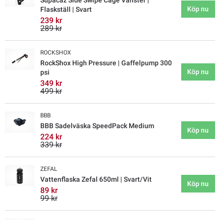
Supacaz Side Swipe Cage Vänster |
Köp nu
Flaskställ | Svart
239 kr
289 kr
ROCKSHOX
RockShox High Pressure | Gaffelpump 300
Köp nu
psi
349 kr
499 kr
BBB
BBB Sadelväska SpeedPack Medium
Köp nu
224 kr
339 kr
ZEFAL
Vattenflaska Zefal 650ml | Svart/Vit
Köp nu
89 kr
99 kr