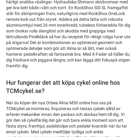
härligt snabba växlingar. Hydrauliska Shimano skivbromsar med
ger bra bett både i vått och torrt. En RockShox SID SL framgaffel
står för dämpningen fram, naturligtvis med RockShox OneLock
remote lock-out från styret. Addera på detta lätta och robusta
aluminiumhjul med 26 mm innerbredd, tubeless förberedda för dig
som önskar rulla slanglöst och skodda med greppiga med
lättrullande Pirellidäck så har du receptet för riktigt roliga turer ute
på stigarna! Det är kombinationen av optimerad geometri och
optimerade detaljer som gör att Alma är så lätt, men också
hanterar pedalkraften så fantastisk bra. Med X-Fader så håller du
dig fräshare och piggare längre, och kan lägga ditt fokuspå stigen
framför dig.
Hur fungerar det att köpa cykel online hos
TCMcykel.se?
När du köper din nya Orbea Alma M30 online hos oss på
TCMcykel.se monteras, finjusteras och testas cykeln alltid av
erfaren mekaniker innan den packas och skickas hem till dig. Vi
gör den så cykelfärdig det går och bara enkla moment som att
fästa styre, framhjul, sadelstolpe och pedaler kvarstår när du tar
emot cykeln. Med cykeln medföljer tydliga och enkla