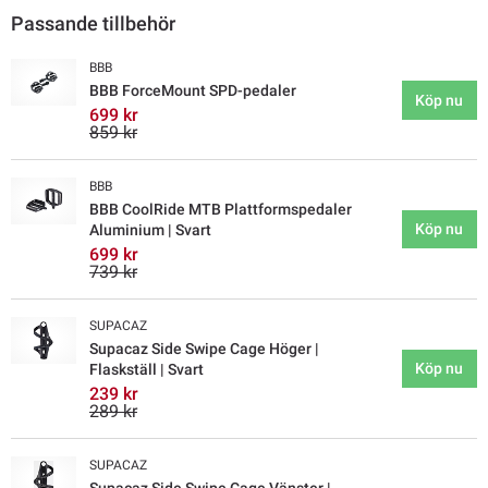
Passande tillbehör
BBB
BBB ForceMount SPD-pedaler
Köp nu
699 kr
859 kr
BBB
BBB CoolRide MTB Plattformspedaler
Köp nu
Aluminium | Svart
699 kr
739 kr
SUPACAZ
Supacaz Side Swipe Cage Höger |
Köp nu
Flaskställ | Svart
239 kr
289 kr
SUPACAZ