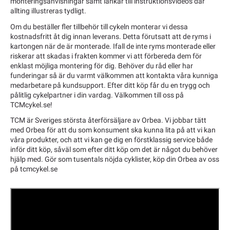
monteringsanvisningar samt länkar till instruktionsvideos där
allting illustreras tydligt.
Om du beställer fler tillbehör till cykeln monterar vi dessa
kostnadsfritt åt dig innan leverans. Detta förutsatt att de ryms i
kartongen när de är monterade. Ifall de inte ryms monterade eller
riskerar att skadas i frakten kommer vi att förbereda dem för
enklast möjliga montering för dig. Behöver du råd eller har
funderingar så är du varmt välkommen att kontakta våra kunniga
medarbetare på kundsupport. Efter ditt köp får du en trygg och
pålitlig cykelpartner i din vardag. Välkommen till oss på
TCMcykel.se!
TCM är Sveriges största återförsäljare av Orbea. Vi jobbar tätt
med Orbea för att du som konsument ska kunna lita på att vi kan
våra produkter, och att vi kan ge dig en förstklassig service både
inför ditt köp, såväl som efter ditt köp om det är något du behöver
hjälp med. Gör som tusentals nöjda cyklister, köp din Orbea av oss
på tcmcykel.se