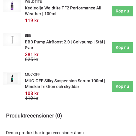
WELDTITE
Kedjeolja Weldtite TF2 Performance All
Köp nu
Weather | 100ml
119 kr
BBB
BBB Pump AirBoost 2.0 | Golvpump | Stål |
Köp nu
Svart
381 kr
625 kr
MUC-OFF
MUC-OFF Silky Suspension Serum 100ml |
Köp nu
Minskar friktion och skyddar
108 kr
119 kr
Produktrecensioner (0)
Denna produkt har inga recensioner ännu