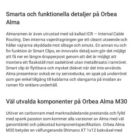
Smarta och funktionella detaljer på Orbea
Alma
Almaramen är även utrustad med så kallad ICR — Internal Cable
Routing. Den interrna vajerdragningen ger ett cleant utseende och
håller vajrarna skyddade mot slitage och smuts. En annan nu och
fin funktion är Smart Clips, en innovativ detalj som gör det möjligt
att få ner en längre dropperpost genom att det är möjligt att
montera ett flaskställ mot sadelröret utan metallinsats i ramröret.
Smart clip är flyttbara och mycket diskret när det inte används.
Alma presenterar också en ny servicelucka, en spak på underröret
som ger enkel tillgång till kablarna och slangarna på insidan av
ramen för enklare underhåll.
Väl utvalda komponenter på Orbea Alma M30
Utöver en carbonram med marknadsledande prestanda och fylld
med spank passion som kommer alla varsioner av Alma med väl
genomtänkt och påkostad komponentspecifikation. Orbea Alma
M30 betyder en välfungerande Shimano XT 1x12 bakväxel med