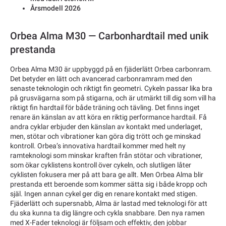
Årsmodell 2026
Orbea Alma M30 — Carbonhardtail med unik
prestanda
Orbea Alma M30 är uppbyggd på en fjäderlätt Orbea carbonram.
Det betyder en lätt och avancerad carbonramram med den
senaste teknologin och riktigt fin geometri. Cykeln passar lika bra
på grusvägarna som på stigarna, och är utmärkt till dig som vill ha
riktigt fin hardtail för både träning och tävling. Det finns inget
renare än känslan av att köra en riktig performance hardtail. Få
andra cyklar erbjuder den känslan av kontakt med underlaget,
men, stötar och vibrationer kan göra dig trött och ge minskad
kontroll. Orbea’s innovativa hardtail kommer med helt ny
ramteknologi som minskar kraften från stötar och vibrationer,
som ökar cyklistens kontroll över cykeln, och slutligen låter
cyklisten fokusera mer på att bara ge allt. Men Orbea Alma blir
prestanda ett beroende som kommer sätta sig i både kropp och
själ. Ingen annan cykel ger dig en renare kontakt med stigen.
Fjäderlätt och supersnabb, Alma är lastad med teknologi för att
du ska kunna ta dig längre och cykla snabbare. Den nya ramen
med X-Fader teknologi är följsam och effektiv, den jobbar