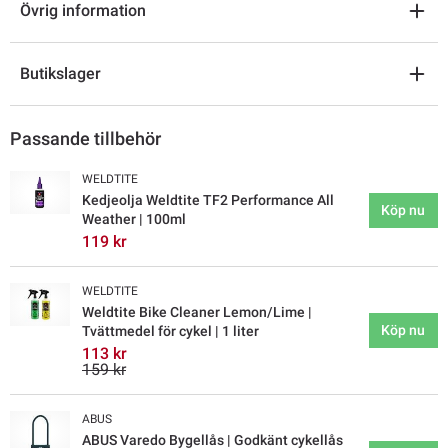
Övrig information
Butikslager
Passande tillbehör
WELDTITE
Kedjeolja Weldtite TF2 Performance All
Köp nu
Weather | 100ml
119 kr
WELDTITE
Weldtite Bike Cleaner Lemon/Lime |
Köp nu
Tvättmedel för cykel | 1 liter
113 kr
159 kr
ABUS
ABUS Varedo Bygellås | Godkänt cykellås