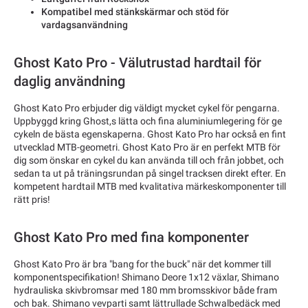
Kompatibel med stänkskärmar och stöd för
vardagsanvändning
Ghost Kato Pro - Välutrustad hardtail för
daglig användning
Ghost Kato Pro erbjuder dig väldigt mycket cykel för pengarna.
Uppbyggd kring Ghost,s lätta och fina aluminiumlegering för ge
cykeln de bästa egenskaperna. Ghost Kato Pro har också en fint
utvecklad MTB-geometri. Ghost Kato Pro är en perfekt MTB för
dig som önskar en cykel du kan använda till och från jobbet, och
sedan ta ut på träningsrundan på singel tracksen direkt efter. En
kompetent hardtail MTB med kvalitativa märkeskomponenter till
rätt pris!
Ghost Kato Pro med fina komponenter
Ghost Kato Pro är bra "bang for the buck" när det kommer till
komponentspecifikation! Shimano Deore 1x12 växlar, Shimano
hydrauliska skivbromsar med 180 mm bromsskivor både fram
och bak. Shimano vevparti samt lättrullade Schwalbedäck med