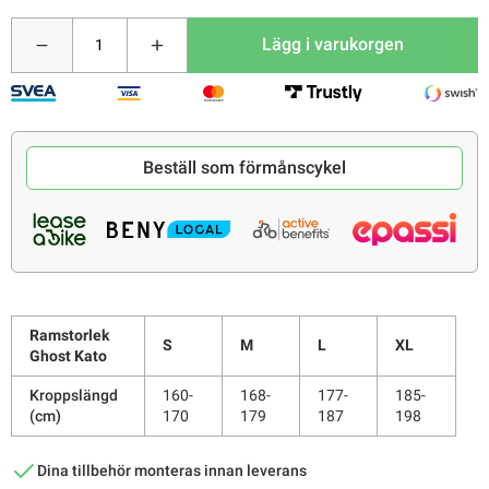
Lägg i varukorgen
Beställ som förmånscykel
Ramstorlek
S
M
L
XL
Ghost Kato
Kroppslängd
160-
168-
177-
185-
(cm)
170
179
187
198
Dina tillbehör monteras innan leverans