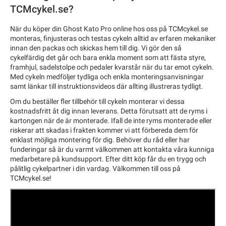
TCMcykel.se?
När du köper din Ghost Kato Pro online hos oss på TCMcykel.se
monteras, finjusteras och testas cykeln alltid av erfaren mekaniker
innan den packas och skickas hem till dig. Vi gör den så
cykelfärdig det går och bara enkla moment som att fästa styre,
framhjul, sadelstolpe och pedaler kvarstår när du tar emot cykeln.
Med cykeln medföljer tydliga och enkla monteringsanvisningar
samt länkar till instruktionsvideos där allting illustreras tydligt.
Om du beställer fler tillbehör till cykeln monterar vi dessa
kostnadsfritt åt dig innan leverans. Detta förutsatt att de ryms i
kartongen när de är monterade. Ifall de inte ryms monterade eller
riskerar att skadas i frakten kommer vi att förbereda dem för
enklast möjliga montering för dig. Behöver du råd eller har
funderingar så är du varmt välkommen att kontakta våra kunniga
medarbetare på kundsupport. Efter ditt köp får du en trygg och
pålitlig cykelpartner i din vardag. Välkommen till oss på
TCMcykel.se!