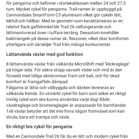
för pengarna och befinner i storleksklassen mellan 24 och 27,5
tum. Mycket cykel för pengarna. Trail-ramen är uppbyggd på
Cannondales SmartForm C3 aluminium vilket gör cykeln lätt,
lekfull och hållbar. Med en geometri som karaktäriseras av en
relativt flack gaffelvinkel blir Trail 26 välfungerande och
lättmanövrerad även i tuffare terräng. Dessutom innehåller
baktriangeln på dessa ramar sk. flexzoner, vilket ökar komforten
ytterligare och särskiljer Trail från många konkurrenter.
Lättanvända växlar med god funktion
8 lättanvända växlar från välkända MicroShift med "klickreglage"
på höger sida. För säkra stopp oavsett väder och vind är den
försedd med tåliga skivbromsar fram och bak, och för ökad
komfort är framgaffeln dämpad.
Fälgarna är lätta och välbyggda och däcken levereras av
välkända Kenda. En utmärkt cykel för barn som söker en riktigt
trevlig cykel som ska kunna användas varje dag! Både
växelreglage och bromsreglagen är anpassade för barnhänder.
1x8 växlar betyder att det inte finns någon framväxel som kan
strula, bara att trampa och växla.
En riktigt bra cykel för pengarna
Med en Cannondale Trail 26 får du en lätt och modern cykel från