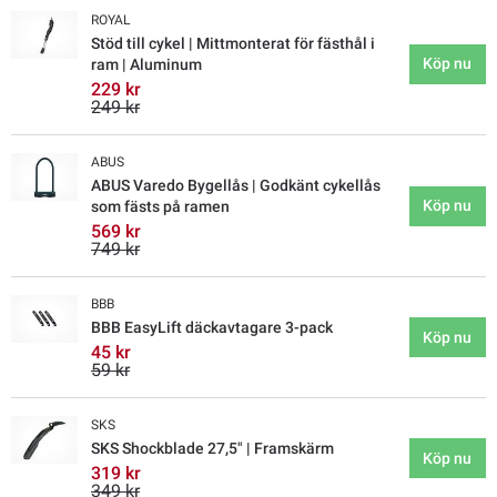
ROYAL
Stöd till cykel | Mittmonterat för fästhål i
Köp nu
ram | Aluminum
229 kr
249 kr
ABUS
ABUS Varedo Bygellås | Godkänt cykellås
Köp nu
som fästs på ramen
569 kr
749 kr
BBB
BBB EasyLift däckavtagare 3-pack
Köp nu
45 kr
59 kr
SKS
SKS Shockblade 27,5" | Framskärm
Köp nu
319 kr
349 kr