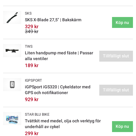
SKS
SKS X-Blade 27,5" | Bakskärm
Köp nu
329 kr
349 kr
TWS
Liten handpump med fäste | Passar
Tillfälligt slut
alla ventiler
189 kr
IGPSPORT
iGPSport iGS320 | Cykeldator med
Tillfälligt slut
GPS och notifikationer
929 kr
STAR BLU BIKE
Tvättkit med medel, olja och verktyg för
Köp nu
underhåll av cykel
299 kr