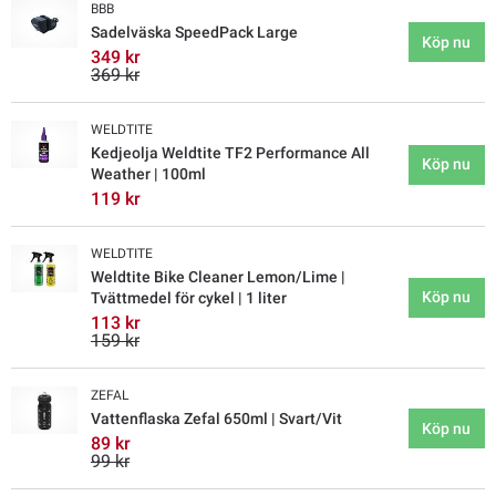
BBB
Sadelväska SpeedPack Large
Köp nu
349 kr
369 kr
WELDTITE
Kedjeolja Weldtite TF2 Performance All
Köp nu
Weather | 100ml
119 kr
WELDTITE
Weldtite Bike Cleaner Lemon/Lime |
Köp nu
Tvättmedel för cykel | 1 liter
113 kr
159 kr
ZEFAL
Vattenflaska Zefal 650ml | Svart/Vit
Köp nu
89 kr
99 kr