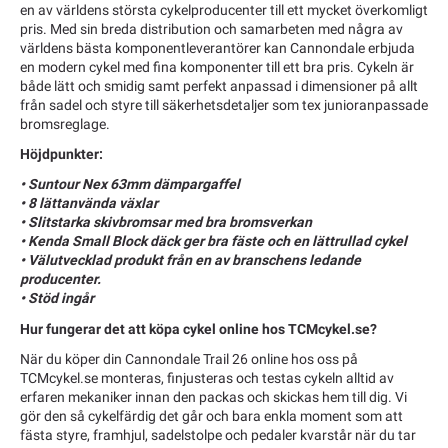
en av världens största cykelproducenter till ett mycket överkomligt
pris. Med sin breda distribution och samarbeten med några av
världens bästa komponentleverantörer kan Cannondale erbjuda
en modern cykel med fina komponenter till ett bra pris. Cykeln är
både lätt och smidig samt perfekt anpassad i dimensioner på allt
från sadel och styre till säkerhetsdetaljer som tex junioranpassade
bromsreglage.
Höjdpunkter:
• Suntour Nex 63mm dämpargaffel
• 8 lättanvända växlar
• Slitstarka skivbromsar med bra bromsverkan
• Kenda Small Block däck ger bra fäste och en lättrullad cykel
• Välutvecklad produkt från en av branschens ledande
producenter.
• Stöd ingår
Hur fungerar det att köpa cykel online hos TCMcykel.se?
När du köper din Cannondale Trail 26 online hos oss på
TCMcykel.se monteras, finjusteras och testas cykeln alltid av
erfaren mekaniker innan den packas och skickas hem till dig. Vi
gör den så cykelfärdig det går och bara enkla moment som att
fästa styre, framhjul, sadelstolpe och pedaler kvarstår när du tar