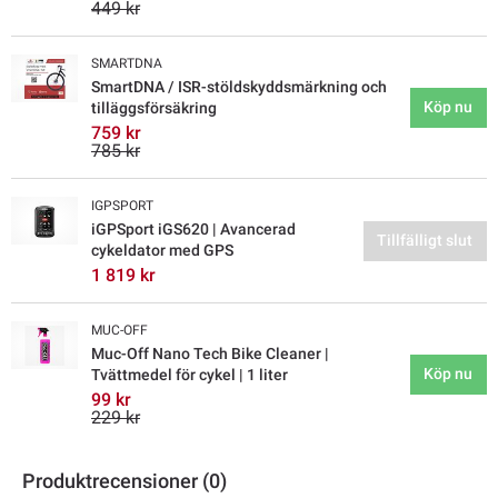
449 kr
SMARTDNA
SmartDNA / ISR-stöldskyddsmärkning och
Köp nu
tilläggsförsäkring
759 kr
785 kr
IGPSPORT
iGPSport iGS620 | Avancerad
Tillfälligt slut
cykeldator med GPS
1 819 kr
MUC-OFF
Muc-Off Nano Tech Bike Cleaner |
Köp nu
Tvättmedel för cykel | 1 liter
99 kr
229 kr
Produktrecensioner (0)