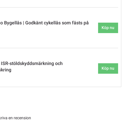
 Bygellås | Godkänt cykellås som fästs på
Köp nu
 ISR-stöldskyddsmärkning och
Köp nu
äkring
kriva en recension