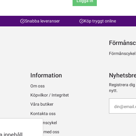
Logga in
Snabba leveranser
Köp tryggt online
Förmånsc
Förmånscykel ti
Information
Nyhetsbr
Registrera dig
Om oss
nytt.
Köpvilkor / Integritet
Våra butiker
Kontakta oss
Förmånscykel
Jobba med oss
 innehåll,