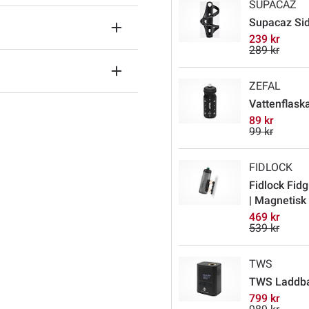
SUPACAZ
Supacaz Side
239 kr
289 kr
ZEFAL
Vattenflaska
89 kr
99 kr
FIDLOCK
Fidlock Fidg
| Magnetisk 
469 kr
539 kr
TWS
TWS Laddbar
799 kr