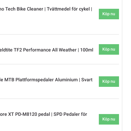
o Tech Bike Cleaner | Tvättmedel för cykel |
Köp nu
Köp nu
eldtite TF2 Performance All Weather | 100ml
e MTB Plattformspedaler Aluminium | Svart
Köp nu
re XT PD-M8120 pedal | SPD Pedaler för
Köp nu