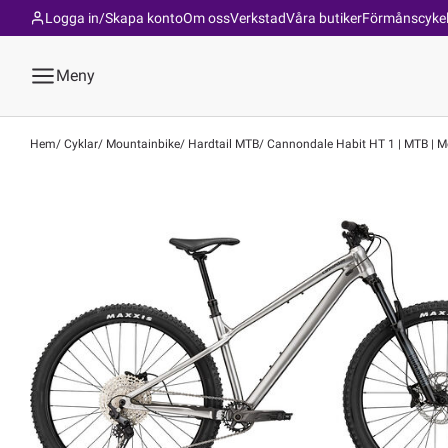
Logga in/Skapa konto
Om oss
Verkstad
Våra butiker
Förmånscyke
Meny
Hem
Cyklar
Mountainbike
Hardtail MTB
Cannondale Habit HT 1 | MTB | M