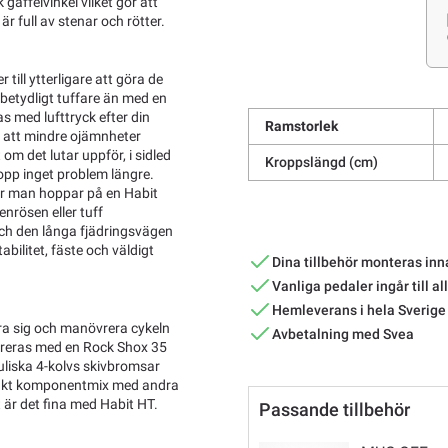
 gaffelvinkel vilket gör att
r full av stenar och rötter.
ill ytterligare att göra de
betydligt tuffare än med en
s med lufttryck efter din
Ramstorlek
 att mindre ojämnheter
om det lutar uppför, i sidled
Kroppslängd (cm)
ropp inget problem längre.
 när man hoppar på en Habit
enrösen eller tuff
och den långa fjädringsvägen
abilitet, fäste och väldigt
Dina tillbehör monteras inn
Vanliga pedaler ingår till al
Hemleverans i hela Sverige
röra sig och manövrera cykeln
Avbetalning med Svea
vereras med en Rock Shox 35
uliska 4-kolvs skivbromsar
tänkt komponentmix med andra
t är det fina med Habit HT.
Passande tillbehör