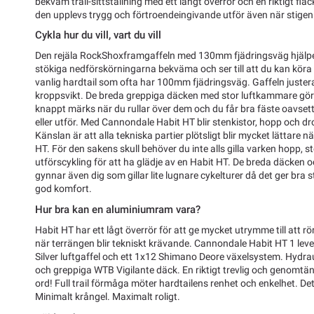
bekväm trail-sittställning med ett långt överrör och en riktigt flack
den upplevs trygg och förtroendeingivande utför även när stigen ä
Cykla hur du vill, vart du vill
Den rejäla RockShoxframgaffeln med 130mm fjädringsväg hjälper t
stökiga nedförskörningarna bekväma och ser till att du kan köra 
vanlig hardtail som ofta har 100mm fjädringsväg. Gaffeln justera
kroppsvikt. De breda greppiga däcken med stor luftkammare gör
knappt märks när du rullar över dem och du får bra fäste oavsett 
eller utför. Med Cannondale Habit HT blir stenkistor, hopp och d
Känslan är att alla tekniska partier plötsligt blir mycket lättare
HT. För den sakens skull behöver du inte alls gilla varken hopp, st
utförscykling för att ha glädje av en Habit HT. De breda däcken 
gynnar även dig som gillar lite lugnare cykelturer då det ger bra st
god komfort.
Hur bra kan en aluminiumram vara?
Habit HT har ett lågt överrör för att ge mycket utrymme till att 
när terrängen blir tekniskt krävande. Cannondale Habit HT 1 le
Silver luftgaffel och ett 1x12 Shimano Deore växelsystem. Hydra
och greppiga WTB Vigilante däck. En riktigt trevlig och genom
ord! Full trail förmåga möter hardtailens renhet och enkelhet. De
Minimalt krångel. Maximalt roligt.