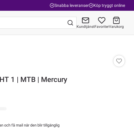
Snabba leveranser
Köp tryggt online
Kundtjänst
Favoriter
Varukorg
Gå till kassan
HT 1 | MTB | Mercury
 och få mail när den blir tillgänglig