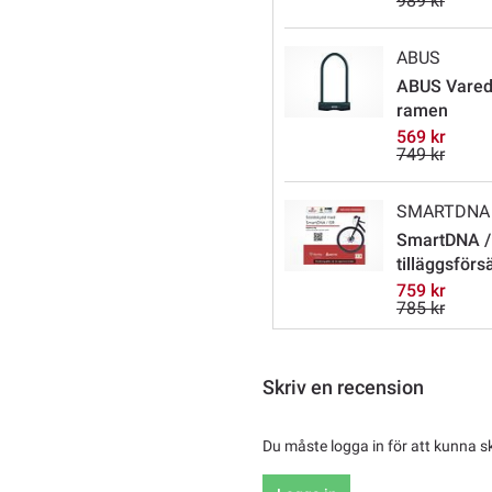
989 kr
ABUS
ABUS Varedo
ramen
569 kr
749 kr
SMARTDNA
SmartDNA /
tilläggsförs
759 kr
785 kr
Skriv en recension
Du måste logga in för att kunna s