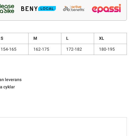
S
M
L
XL
154-165
162-175
172-182
180-195
an leverans
la cyklar