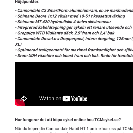
Höjdpunkter:
• Cannondale C2 SmartForm aluminiumram, en av marknaden
• Shimano Deore 1x12 växlar med 10-51 t kassettutväxling
• Shimano MT 420 hydrauliska 4-kolvs skivbromsar
• Integrerad kabeldragning ger cykeln ett renare utseende och
• Greppiga WTB Vigilante däck, 2,5" fram och 2,4" bak
• Cannondale DownLow Dropperpost, intern dragning, 125mm 
XL)
• Optimerad trailgeometri för maximal framkomlighet och själ
• Sram UDH växelöra och boost fram och bak. Redo för framtid
Hur fungerar det att köpa cykel online hos TCMcykel.se?
När du köper din Cannondale Habit HT 1 online hos oss på TCMcy