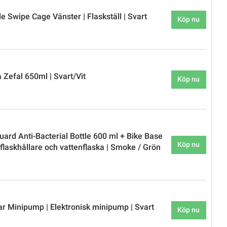
 Swipe Cage Vänster | Flaskställ | Svart
Köp nu
 Zefal 650ml | Svart/Vit
Köp nu
uard Anti-Bacterial Bottle 600 ml + Bike Base
Köp nu
flaskhållare och vattenflaska | Smoke / Grön
 Minipump | Elektronisk minipump | Svart
Köp nu