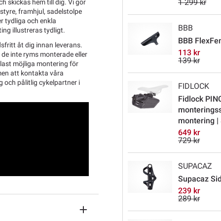
1 299 kr
 skickas hem till dig. Vi gör
tyre, framhjul, sadelstolpe
r tydliga och enkla
BBB
ng illustreras tydligt.
BBB FlexFe
sfritt åt dig innan leverans.
113 kr
l de inte ryms monterade eller
139 kr
last möjliga montering för
men att kontakta våra
g och pålitlig cykelpartner i
FIDLOCK
Fidlock PIN
monterings
montering |
649 kr
729 kr
SUPACAZ
Supacaz Sid
239 kr
289 kr