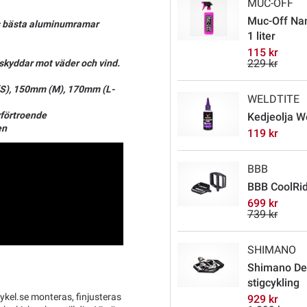
MUC-OFF
Muc-Off Nan
s bästa aluminumramar
1 liter
115 kr
229 kr
 skyddar mot väder och vind.
(S), 150mm (M), 170mm (L-
WELDTITE
vförtroende
Kedjeolja W
en
119 kr
BBB
BBB CoolRid
699 kr
739 kr
SHIMANO
Shimano Deo
stigcykling
kel.se monteras, finjusteras
929 kr