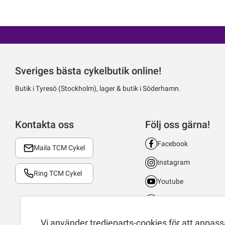
Sveriges bästa cykelbutik online!
Butik i Tyresö (Stockholm), lager & butik i Söderhamn.
Kontakta oss
Följ oss gärna!
Facebook
Maila TCM Cykel
Instagram
Ring TCM Cykel
Youtube
LinkedIn
TikTok
Vi använder tredjeparts-cookies för att anpassa