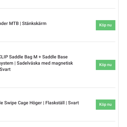
nder MTB | Stänkskärm
Köp nu
CLIP Saddle Bag M + Saddle Base
system | Sadelväska med magnetisk
Köp nu
 Svart
e Swipe Cage Höger | Flaskställ | Svart
Köp nu