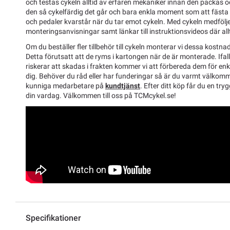
och testas cykeln alltid av erfaren mekaniker innan den packas och
den så cykelfärdig det går och bara enkla moment som att fästa s
och pedaler kvarstår när du tar emot cykeln. Med cykeln medfölje
monteringsanvisningar samt länkar till instruktionsvideos där allti
Om du beställer fler tillbehör till cykeln monterar vi dessa kostnad
Detta förutsatt att de ryms i kartongen när de är monterade. Ifal
riskerar att skadas i frakten kommer vi att förbereda dem för enk
dig. Behöver du råd eller har funderingar så är du varmt välkom
kunniga medarbetare på
kundtjänst
. Efter ditt köp får du en tryg
din vardag. Välkommen till oss på TCMcykel.se!
Specifikationer