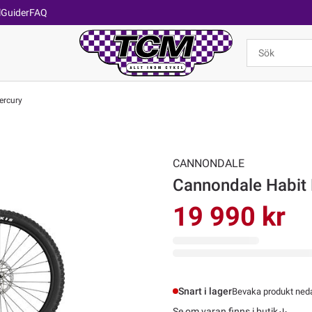
l
Guider
FAQ
ercury
CANNONDALE
Cannondale Habit 
19 990 kr
Snart i lager
Bevaka produkt nedan
Se om varan finns i butik