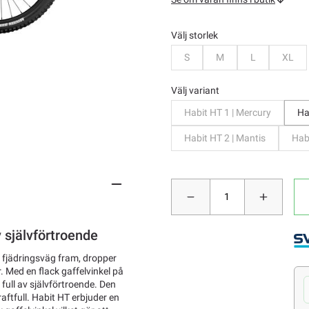
Välj storlek
Bevaka
Bevaka
Bevaka
Beva
S
M
L
XL
Välj variant
Habit HT 1 | Mercury
Ha
Habit HT 2 | Mantis
Habi
v självförtroende
g fjädringsväg fram, dropper
r. Med en flack gaffelvinkel på
 full av självförtroende. Den
aftfull. Habit HT erbjuder en