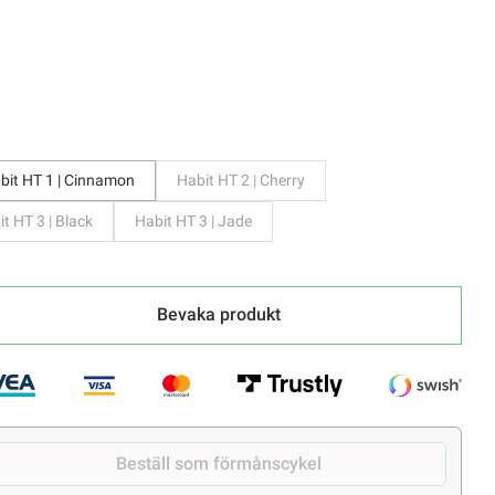
ka
bit HT 1 | Cinnamon
Habit HT 2 | Cherry
t HT 3 | Black
Habit HT 3 | Jade
Bevaka produkt
Beställ som förmånscykel