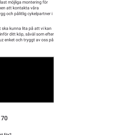
last möjliga montering för
men att kontakta våra
g och pålitlig cykelpartner i
ska kunna lita på att vi kan
inför ditt köp, såväl som efter
uz enket och tryggt av oss på
 70
t för?