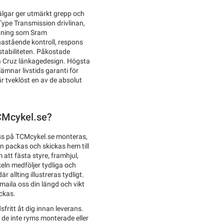
älgar ger utmärkt grepp och
-Type Transmission drivlinan,
stning som Sram
astående kontroll, respons
stabiliteten. Påkostade
a Cruz länkagedesign. Högsta
lämnar livstids garanti för
r tveklöst en av de absolut
TCMcykel.se?
ss på TCMcykel.se monteras,
en packas och skickas hem till
att fästa styre, framhjul,
eln medföljer tydliga och
 allting illustreras tydligt.
 maila oss din längd och vikt
ckas.
sfritt åt dig innan leverans.
l de inte ryms monterade eller