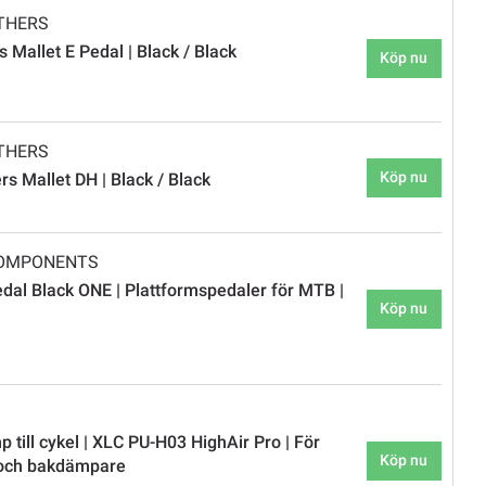
THERS
 Mallet E Pedal | Black / Black
Köp nu
THERS
Köp nu
s Mallet DH | Black / Black
COMPONENTS
al Black ONE | Plattformspedaler för MTB |
Köp nu
till cykel | XLC PU-H03 HighAir Pro | För
Köp nu
 och bakdämpare