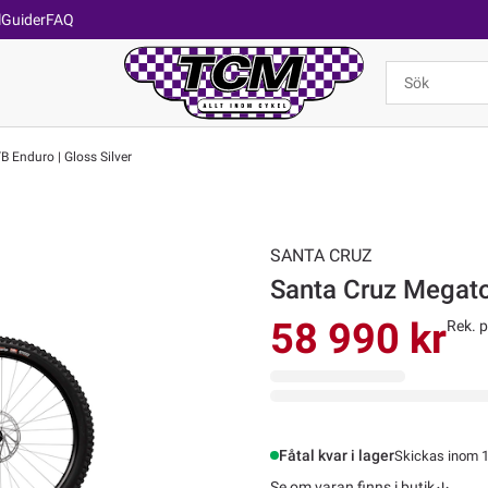
l
Guider
FAQ
 Enduro | Gloss Silver
SANTA CRUZ
Santa Cruz Megato
58 990 kr
Rek. p
Fåtal kvar i lager
Skickas inom 1
Se om varan finns i butik