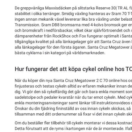
De greppvänliga Maxxisdäcken på slitstarka Reserve 30| TR AL f
stabilitet i olika terränger. Smidig växling hanteras av Sram 70 T
ingen annan mekanik växel levererar lika bra växling under bela
Transmission. Sram DB8 bromsarna med 4-kolvs bromsok ger en
och bromskraft i nedförsbackar, vilket ökar självförtroendet och 
dämparenheter från RockShox och Fox fungerar optimalt i Sant
tillgängliga kvalitet på alla länkagelager gör att Santa Cruz även 
alla länkagelager för den första ägaren. Santa Cruz Megatower ä
bästa cyklarna i sin kategori på världsmarknaden.
Hur fungerar det att köpa cykel online hos 
När du köper din nya Santa Cruz Megatower 2 C 70 online hos o
finjusteras och testas cykeln alltid av erfaren mekaniker innan d
dig. Vi gör den så cykelfärdig det går och bara enkla moment som 
sadelstolpe och pedaler kvarstår när du tar emot cykeln. Med cyk
enkla monteringsanvisningar samt länkar till instruktionsvideos där
Önskar du din fjädring fininställd av oss innan cykeln skickas, så
tillsamman med ditt ordernummer så fixar vi det innan cykeln ski
Om du beställer fler tillbehör till cykeln monterar vi dessa kostnad
Detta förutsatt att de ryms i kartongen när de är monterade. Ifal