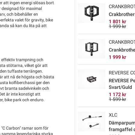
r att ingen energi slösas bort
CRANKBRO
r designad för maximal
Crakbrothers
rv, och bibehåller en
fekta valet för gravity, bike
1 801 kr
nda så kan du lita på att
1 999 kr
CRANKBRO
Crankbrother
1 999 kr
 effektiv trampning och
a stötarna, vilket gör att
 den tuffaste terrängen.
REVERSE 
svär att nå de högsta och bästa
REVERSE Ped
usta kolfiberchassi ger den
Svart/Guld
ivt branta sadelvinkeln och
 är inte konstigt att
1 172 kr
1 599 kr
er, bike park och enduro.
XLC
Dämparpump 
 "C Carbon" ramar som för
framgaffel
lla samma legendariska styrka