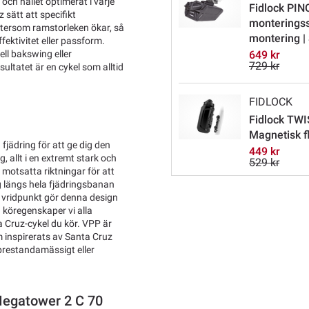
 och hållet optimerat i varje
Fidlock PIN
 sätt att specifikt
monterings
ftersom ramstorleken ökar, så
montering |
ektivitet eller passform.
ell bakswing eller
649 kr
729 kr
ultatet är en cykel som alltid
FIDLOCK
Fidlock TWI
Magnetisk f
fjädring för att ge dig den
449 kr
, allt i en extremt stark och
529 kr
 motsatta riktningar för att
sig längs hela fjädringsbanan
a vridpunkt gör denna design
a köregenskaper vi alla
a Cruz-cykel du kör. VPP är
m inspirerats av Santa Cruz
prestandamässigt eller
Megatower 2 C 70