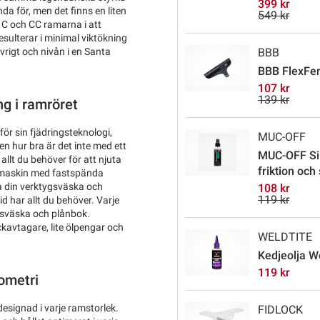
399 kr
a för, men det finns en liten
549 kr
n C och CC ramarna i att
sulterar i minimal viktökning
rigt och nivån i en Santa
BBB
BBB FlexFe
107 kr
139 kr
ng i ramröret
r sin fjädringsteknologi,
MUC-OFF
n hur bra är det inte med ett
MUC-OFF Si
allt du behöver för att njuta
friktion och
ra maskin med fastspända
a din verktygsväska och
108 kr
119 kr
id har allt du behöver. Varje
gsväska och plånbok.
kavtagare, lite ölpengar och
WELDTITE
Kedjeolja W
119 kr
ometri
designad i varje ramstorlek.
FIDLOCK