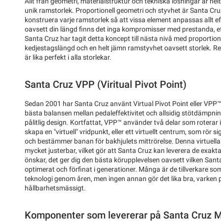
Allt från geometri, materialstruktur och tekniska lösningar är helt
unik ramstorlek. Proportionell geometri och styvhet är Santa Cruz
konstruera varje ramstorlek så att vissa element anpassas allt e
oavsett din längd finns det inga kompromisser med prestanda, eff
Santa Cruz har tagit detta koncept till nästa nivå med proportion
kedjestagslängd och en helt jämn ramstyvhet oavsett storlek. Res
är lika perfekt i alla storlekar.
Santa Cruz VPP (Viritual Pivot Point)
Sedan 2001 har Santa Cruz använt Virtual Pivot Point eller VPP™ 
bästa balansen mellan pedaleffektivitet och allsidig stötdämpning
pålitlig design. Kortfattat, VPP™ använder två delar som roterar i
skapa en "virtuell" vridpunkt, eller ett virtuellt centrum, som rör 
och bestämmer banan för bakhjulets mittrörelse. Denna virtuell
mycket justerbar, vilket gör att Santa Cruz kan leverera de exakt
önskar, det ger dig den bästa körupplevelsen oavsett vilken Sant
optimerat och förfinat i generationer. Många är de tillverkare so
teknologi genom åren, men ingen annan gör det lika bra, varken 
hållbarhetsmässigt.
Komponenter som levererar på Santa Cruz 