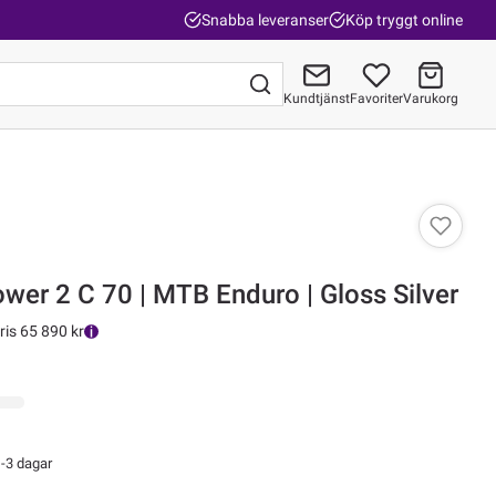
Snabba leveranser
Köp tryggt online
Kundtjänst
Favoriter
Varukorg
Gå till kassan
wer 2 C 70 | MTB Enduro | Gloss Silver
ris 65 890 kr
-3 dagar