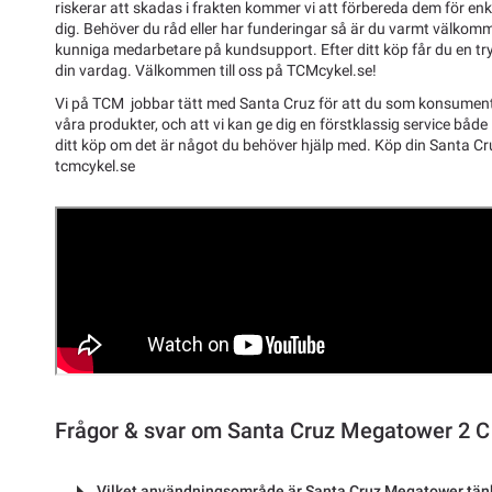
riskerar att skadas i frakten kommer vi att förbereda dem för enk
dig. Behöver du råd eller har funderingar så är du varmt välkom
kunniga medarbetare på kundsupport. Efter ditt köp får du en tryg
din vardag. Välkommen till oss på TCMcykel.se!
Vi på TCM jobbar tätt med Santa Cruz för att du som konsument 
våra produkter, och att vi kan ge dig en förstklassig service både 
ditt köp om det är något du behöver hjälp med. Köp din Santa Cr
tcmcykel.se
Frågor & svar om Santa Cruz Megatower 2 C
Vilket användningsområde är Santa Cruz Megatower tänk