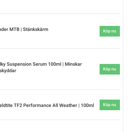
nder MTB | Stänkskärm
Köp nu
lky Suspension Serum 100ml | Minskar
Köp nu
 skyddar
Köp nu
eldtite TF2 Performance All Weather | 100ml