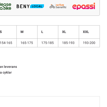
S
M
L
XL
XXL
154-165
165-175
175-185
185-193
193-200
an leverans
la cyklar