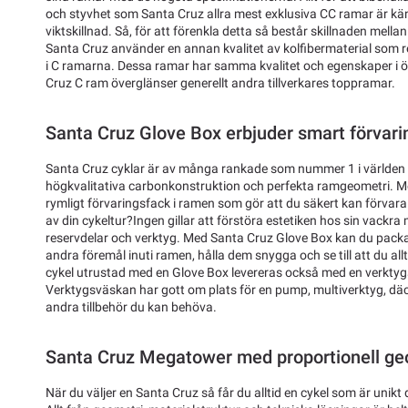
och styvhet som Santa Cruz allra mest exklusiva CC ramar är känd
viktskillnad. Så, för att förenkla detta så består skillnaden mella
Santa Cruz använder en annan kvalitet av kolfibermaterial som re
i C ramarna. Dessa ramar har samma kvalitet och egenskaper i öv
Cruz C ram överglänser generellt andra tillverkares toppramar.
Santa Cruz Glove Box erbjuder smart förvari
Santa Cruz cyklar är av många rankade som nummer 1 i världen fö
högkvalitativa carbonkonstruktion och perfekta ramgeometri. Me
rymligt förvaringsfack i ramen som gör att du säkert kan förvara 
av din cykeltur?Ingen gillar att förstöra estetiken hos sin vack
reservdelar och verktyg. Med Santa Cruz Glove Box kan du pack
andra föremål inuti ramen, hålla dem snygga och se till att du allt
cykel utrustad med en Glove Box levereras också med en verkty
Verktygsväskan har gott om plats för en pump, multiverktyg, däc
andra tillbehör du kan behöva.
Santa Cruz Megatower med proportionell ge
När du väljer en Santa Cruz så får du alltid en cykel som är unikt 