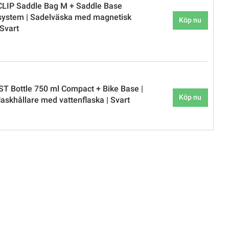
CLIP Saddle Bag M + Saddle Base
system | Sadelväska med magnetisk
Köp nu
 Svart
ST Bottle 750 ml Compact + Bike Base |
Köp nu
laskhållare med vattenflaska | Svart