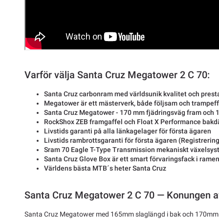
Varför välja Santa Cruz Megatower 2 C 70:
Santa Cruz carbonram med världsunik kvalitet och pres
Megatower är ett mästerverk, både följsam och trampeff
Santa Cruz Megatower - 170 mm fjädringsväg fram och
RockShox ZEB framgaffel och Float X Performance bak
Livstids garanti på alla länkagelager för första ägaren
Livstids rambrottsgaranti för första ägaren (Registrering
Sram 70 Eagle T-Type Transmission mekaniskt växelsy
Santa Cruz Glove Box är ett smart förvaringsfack i rame
Världens bästa MTB´s heter Santa Cruz
Santa Cruz Megatower 2 C 70 — Konungen a
Santa Cruz Megatower med 165mm slaglängd i bak och 170mm f