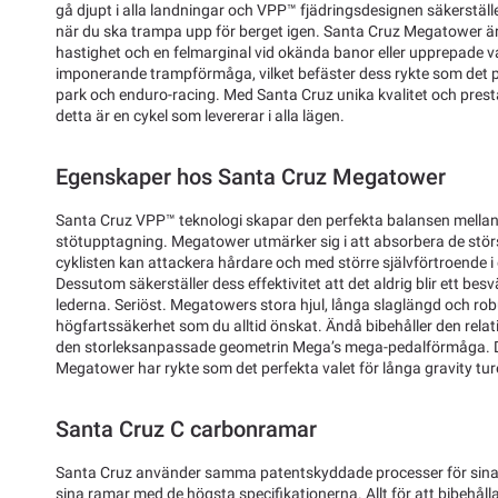
gå djupt i alla landningar och VPP™ fjädringsdesignen säkerställe
när du ska trampa upp för berget igen. Santa Cruz Megatower ä
hastighet och en felmarginal vid okända banor eller upprepade va
imponerande trampförmåga, vilket befäster dess rykte som det per
park och enduro-racing. Med Santa Cruz unika kvalitet och presta
detta är en cykel som levererar i alla lägen.
Egenskaper hos Santa Cruz Megatower
Santa Cruz VPP™ teknologi skapar den perfekta balansen mellan
stötupptagning. Megatower utmärker sig i att absorbera de störst
cyklisten kan attackera hårdare och med större självförtroende i
Dessutom säkerställer dess effektivitet att det aldrig blir ett be
lederna. Seriöst. Megatowers stora hjul, långa slaglängd och rob
högfartssäkerhet som du alltid önskat. Ändå bibehåller den relat
den storleksanpassade geometrin Mega’s mega-pedalförmåga. Det
Megatower har rykte som det perfekta valet för långa gravity tur
Santa Cruz C carbonramar
Santa Cruz använder samma patentskyddade processer för sina
sina ramar med de högsta specifikationerna. Allt för att bibehå