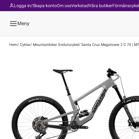
Logga in/Skapa konto
Om oss
Verkstad
Våra butiker
Förmånscyke
Meny
Hem
Cyklar
Mountainbike
Endurocykel
Santa Cruz Megatower 2 C 70 | MTB