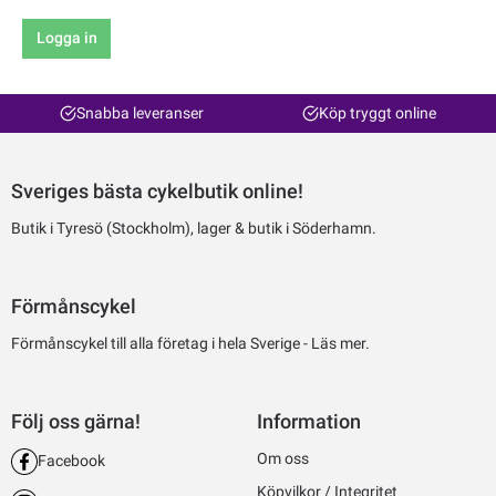
Logga in
Snabba leveranser
Köp tryggt online
Sveriges bästa cykelbutik online!
Butik i Tyresö (Stockholm), lager & butik i Söderhamn.
Förmånscykel
Förmånscykel till alla företag i hela Sverige -
Läs mer.
Följ oss gärna!
Information
Om oss
Facebook
Köpvilkor / Integritet