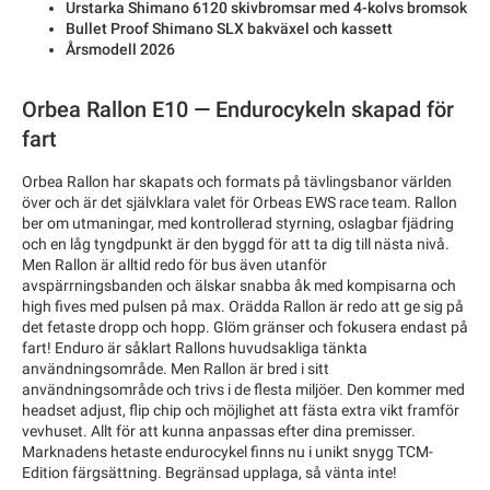
Urstarka Shimano 6120 skivbromsar med 4-kolvs bromsok
Bullet Proof Shimano SLX bakväxel och kassett
Årsmodell 2026
Orbea Rallon E10 — Endurocykeln skapad för
fart
Orbea Rallon har skapats och formats på tävlingsbanor världen
över och är det självklara valet för Orbeas EWS race team. Rallon
ber om utmaningar, med kontrollerad styrning, oslagbar fjädring
och en låg tyngdpunkt är den byggd för att ta dig till nästa nivå.
Men Rallon är alltid redo för bus även utanför
avspärrningsbanden och älskar snabba åk med kompisarna och
high fives med pulsen på max. Orädda Rallon är redo att ge sig på
det fetaste dropp och hopp. Glöm gränser och fokusera endast på
fart! Enduro är såklart Rallons huvudsakliga tänkta
användningsområde. Men Rallon är bred i sitt
användningsområde och trivs i de flesta miljöer. Den kommer med
headset adjust, flip chip och möjlighet att fästa extra vikt framför
vevhuset. Allt för att kunna anpassas efter dina premisser.
Marknadens hetaste endurocykel finns nu i unikt snygg TCM-
Edition färgsättning. Begränsad upplaga, så vänta inte!