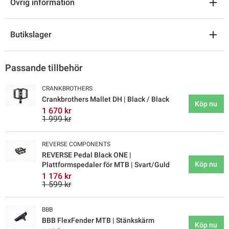
Övrig information
Butikslager
Passande tillbehör
CRANKBROTHERS
Crankbrothers Mallet DH | Black / Black
Köp nu
1 670 kr
1 999 kr
REVERSE COMPONENTS
REVERSE Pedal Black ONE |
Köp nu
Plattformspedaler för MTB | Svart/Guld
1 176 kr
1 599 kr
BBB
BBB FlexFender MTB | Stänkskärm
Köp nu