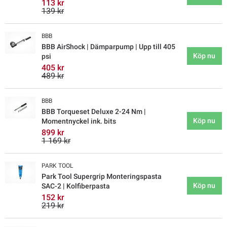
113 kr
139 kr
BBB
BBB AirShock | Dämparpump | Upp till 405
Köp nu
psi
405 kr
489 kr
BBB
BBB Torqueset Deluxe 2-24 Nm |
Köp nu
Momentnyckel ink. bits
899 kr
1 169 kr
PARK TOOL
Park Tool Supergrip Monteringspasta
Köp nu
SAC-2 | Kolfiberpasta
152 kr
219 kr