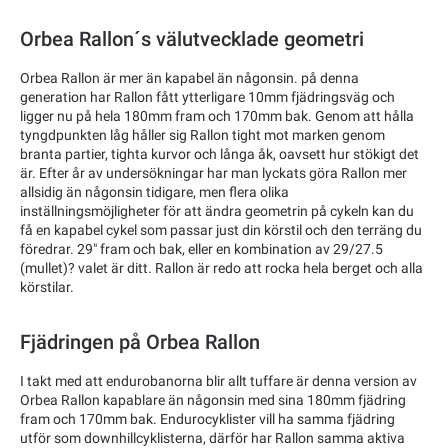
Orbea Rallon´s välutvecklade geometri
Orbea Rallon är mer än kapabel än någonsin. på denna
generation har Rallon fått ytterligare 10mm fjädringsväg och
ligger nu på hela 180mm fram och 170mm bak. Genom att hålla
tyngdpunkten låg håller sig Rallon tight mot marken genom
branta partier, tighta kurvor och långa åk, oavsett hur stökigt det
är. Efter år av undersökningar har man lyckats göra Rallon mer
allsidig än någonsin tidigare, men flera olika
inställningsmöjligheter för att ändra geometrin på cykeln kan du
få en kapabel cykel som passar just din körstil och den terräng du
föredrar. 29" fram och bak, eller en kombination av 29/27.5
(mullet)? valet är ditt. Rallon är redo att rocka hela berget och alla
körstilar.
Fjädringen på Orbea Rallon
I takt med att endurobanorna blir allt tuffare är denna version av
Orbea Rallon kapablare än någonsin med sina 180mm fjädring
fram och 170mm bak. Endurocyklister vill ha samma fjädring
utför som downhillcyklisterna, därför har Rallon samma aktiva