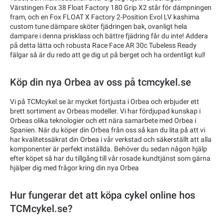
Värstingen Fox 38 Float Factory 180 Grip X2 står för dämpningen
fram, och en Fox FLOAT X Factory 2-Position Evol LV kashima
custom tune dämpare sköter fjädringen bak, ovanligt hela
dampare i denna prisklass och bättre fjädring får du inte! Addera
på detta lätta och robusta Race Face AR 30c Tubeless Ready
fälgar så är du redo att ge dig ut på berget och ha ordentligt kul!
Köp din nya Orbea av oss på tcmcykel.se
Vi på TCMcykel.se är mycket förtjusta i Orbea och erbjuder ett
brett sortiment av Orbeas modeller. Vi har fördjupad kunskap i
Orbeas olika teknologier och ett nära samarbete med Orbea i
Spanien. När du köper din Orbea från oss så kan du lita på att vi
har kvalitetssäkrat din Orbea i vår verkstad och säkerställt att alla
komponenter är perfekt inställda. Behöver du sedan någon hjälp
efter köpet så har du tillgång till vår rosade kundtjänst som gärna
hjälper dig med frågor kring din nya Orbea
Hur fungerar det att köpa cykel online hos
TCMcykel.se?