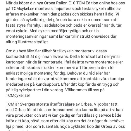
När du köper din nya Orbea Rallon E10 TCM Edition online hos oss
på TCMcykel.se monteras, finjusteras och testas cykeln alltid av
erfaren mekaniker innan den packas och skickas hem till dig. Vi
gör den så cykelfärdig det går och bara enkla moment som att
fästa styre, framhjul, sadelstolpe och pedaler kvarstår när du tar
emot cykeln. Med cykeln medföljer tydliga och enkla
monteringsanvisningar samt länkar till instruktionsvideos där
allting illustreras tydligt.
Om du beställer fler tillbehör till cykeln monterar vi dessa
kostnadsfritt åt dig innan leverans. Detta förutsatt att de ryms i
kartongen när de är monterade. Ifall de inte ryms monterade eller
riskerar att skadas i frakten kommer vi att förbereda dem för
enklast möjliga montering för dig. Behöver du råd eller har
funderingar så är du varmt välkommen att kontakta våra kunniga
medarbetare på kundsupport. Efter ditt köp får du en trygg och
pålitlig cykelpartner i din vardag. Välkommen till oss på
TCMcykel.se!
TCM är Sveriges största återförsäljare av Orbea. Vi jobbar tätt
med Orbea för att du som konsument ska kunna lita på att vi kan
våra produkter, och att vi kan ge dig en förstklassig service både
inför ditt köp, såväl som efter ditt köp om det är något du behöver
hjälp med. Gör som tusentals nöjda cyklister, köp din Orbea av oss