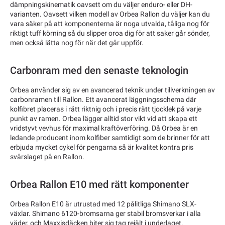
dämpningskinematik oavsett om du väljer enduro- eller DH-
varianten. Oavsett vilken modell av Orbea Rallon du väljer kan du
vara säker på att komponenterna är noga utvalda, tåliga nog för
riktigt tuff körning så du slipper oroa dig för att saker går sönder,
men också lätta nog för när det går uppför.
Carbonram med den senaste teknologin
Orbea använder sig av en avancerad teknik under tillverkningen av
carbonramen till Rallon. Ett avancerat läggningsschema där
kolfibret placeras i rätt riktnig och i precis rätt tjocklek på varje
punkt av ramen. Orbea lägger alltid stor vikt vid att skapa ett
vridstyvt vevhus för maximal kraftöverföring. Då Orbea är en
ledande producent inom kolfiber samtidigt som de brinner för att
erbjuda mycket cykel för pengarna så är kvalitet kontra pris
svårslaget på en Rallon.
Orbea Rallon E10 med rätt komponenter
Orbea Rallon E10 är utrustad med 12 pålitliga Shimano SLX-
växlar. Shimano 6120-bromsarna ger stabil bromsverkar i alla
väder, och Maxxisdäcken biter sig tag rejält i underlaget.