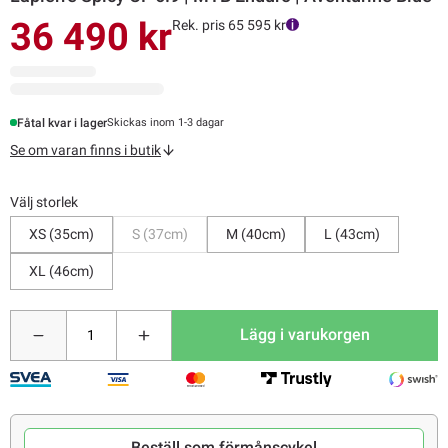
36 490 kr
Rek. pris 65 595 kr
Fåtal kvar i lager
Skickas inom 1-3 dagar
Se om varan finns i butik
Välj storlek
Bevaka
XS (35cm)
S (37cm)
M (40cm)
L (43cm)
XL (46cm)
Lägg i varukorgen
Beställ som förmånscykel