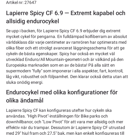
Artikel nr: 27647
Lapierre Spicy CF 6.9 — Extremt kapabel och
allsidig endurocykel
Se upp i backen, för Lapierre Spicy CF 6.9 erbjuder dig extremt
mycket cykel för pengarna. En fulldämpad kolfiberram av absolut
världsklass där varje centimeter av ramrören har optimerats med
olika fiber och ett otroligt avancerat läggningsschema för att ge
cykeln de bästa egenskaper. Spicy har också en mycket väl
utvecklad Enduro/All Mountain-geometri och är välkänd på den
Europeiska marknaden som en av de bästa! På alla sätt en
supermodern "fully" som imponerar i alla aspekter, fart, kontroll,
låg vikt, robusthet och följsamhet. Den klarar också detta utan att
sluka onödig energi.
Endurocykel med olika konfigurationer för
olika ändamål
Lapierre Spicy CF kan konfigureras utefter hur cykeln ska
användas. "High Pivot"-inställningen för Bike parks och
downhillbanor, och "Low Pivot" för att vara mer allsidig och mer
effektiv när du trampar. Dessutom är Lapierre Spicy CF utrustad
med 29" hjul fram och 27,5" bak, men kan enkelt konfigureras till