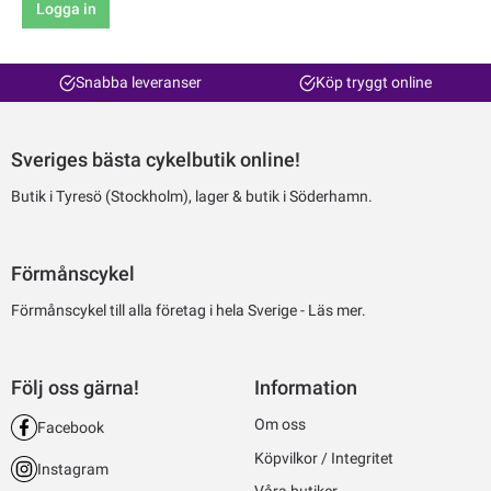
Logga in
Snabba leveranser
Köp tryggt online
Sveriges bästa cykelbutik online!
Butik i Tyresö (Stockholm), lager & butik i Söderhamn.
Förmånscykel
Förmånscykel till alla företag i hela Sverige -
Läs mer.
Följ oss gärna!
Information
Om oss
Facebook
Köpvilkor / Integritet
Instagram
Våra butiker