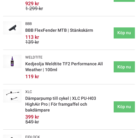
929 kr
1 299 kr
BBB
BBB FlexFender MTB | Stänkskärm
Köp nu
113 kr
139 kr
WELDTITE
Kedjeolja Weldtite TF2 Performance All
Köp nu
Weather | 100ml
119 kr
XLC
Dämparpump till cykel | XLC PU-H03
HighAir Pro | För framgaffel och
Köp nu
bakdämpare
399 kr
549 kr
FIDLOCK