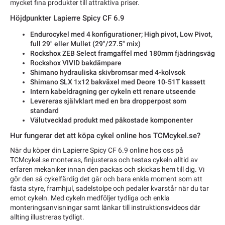
mycket fina produkter till attraktiva priser.
Höjdpunkter Lapierre Spicy CF 6.9
Endurocykel med 4 konfigurationer; High pivot, Low Pivot,
full 29" eller Mullet (29"/27.5" mix)
Rockshox ZEB Select framgaffel med 180mm fjädringsväg
Rockshox VIVID bakdämpare
Shimano hydrauliska skivbromsar med 4-kolvsok
Shimano SLX 1x12 bakväxel med Deore 10-51T kassett
Intern kabeldragning ger cykeln ett renare utseende
Levereras självklart med en bra dropperpost som
standard
Välutvecklad produkt med påkostade komponenter
Hur fungerar det att köpa cykel online hos TCMcykel.se?
När du köper din Lapierre Spicy CF 6.9 online hos oss på
TCMcykel.se monteras, finjusteras och testas cykeln alltid av
erfaren mekaniker innan den packas och skickas hem till dig. Vi
gör den så cykelfärdig det går och bara enkla moment som att
fästa styre, framhjul, sadelstolpe och pedaler kvarstår när du tar
emot cykeln. Med cykeln medföljer tydliga och enkla
monteringsanvisningar samt länkar till instruktionsvideos där
allting illustreras tydligt.