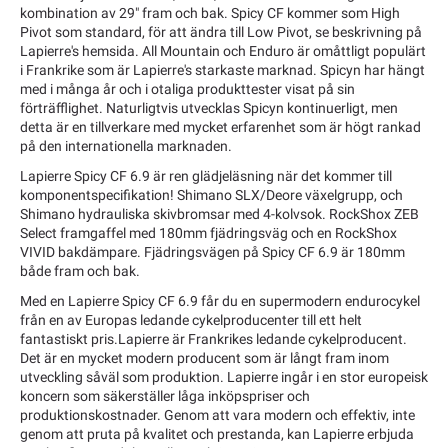
kombination av 29" fram och bak. Spicy CF kommer som High
Pivot som standard, för att ändra till Low Pivot, se beskrivning på
Lapierre's hemsida. All Mountain och Enduro är omåttligt populärt
i Frankrike som är Lapierre's starkaste marknad. Spicyn har hängt
med i många år och i otaliga produkttester visat på sin
förträfflighet. Naturligtvis utvecklas Spicyn kontinuerligt, men
detta är en tillverkare med mycket erfarenhet som är högt rankad
på den internationella marknaden.
Lapierre Spicy CF 6.9 är ren glädjeläsning när det kommer till
komponentspecifikation! Shimano SLX/Deore växelgrupp, och
Shimano hydrauliska skivbromsar med 4-kolvsok. RockShox ZEB
Select framgaffel med 180mm fjädringsväg och en RockShox
VIVID bakdämpare. Fjädringsvägen på Spicy CF 6.9 är 180mm
både fram och bak.
Med en Lapierre Spicy CF 6.9 får du en supermodern endurocykel
från en av Europas ledande cykelproducenter till ett helt
fantastiskt pris.Lapierre är Frankrikes ledande cykelproducent.
Det är en mycket modern producent som är långt fram inom
utveckling såväl som produktion. Lapierre ingår i en stor europeisk
koncern som säkerställer låga inköpspriser och
produktionskostnader. Genom att vara modern och effektiv, inte
genom att pruta på kvalitet och prestanda, kan Lapierre erbjuda