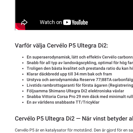
Varför välja Cervélo P5 Ultegra Di2:
En superaerodynamisk, lätt och effektiv Cervélo carbo
Snabb för all typ av landsvägscykling, optimal för hög far
Troligen den bästa kvalitet och prestanda ratio du kan 
Klarar däckbredd upp till 34 mm bak och fram
Urstyva och aerodynamiska Reserve 77|88TA carbonfälg
Livstids rambrottsgaranti för första ägaren (Registrering
Följsamma Shimano Ultegra Di2 elektroniska växlar
Snabba Vittoria Corsa Pro 29 mm däck med minimalt ru
En av världens snabbaste TT/Tricyklar
Cervélo P5 Ultegra Di2 — När vinst betyder al
Cervélo P5 är en katalysator för motstånd. Den är gjord för en sak,