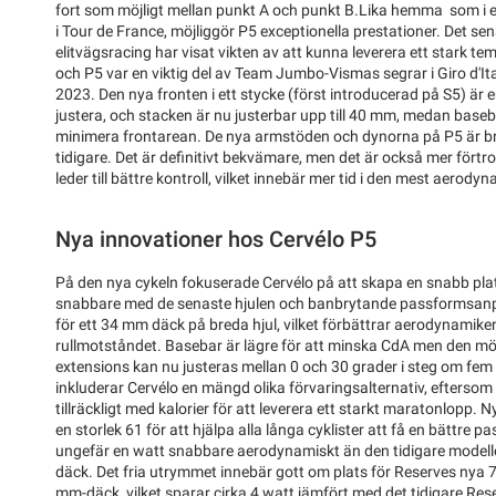
fort som möjligt mellan punkt A och punkt B.Lika hemma som i et
i Tour de France, möjliggör P5 exceptionella prestationer. Det se
elitvägsracing har visat vikten av att kunna leverera ett stark te
och P5 var en viktig del av Team Jumbo-Vismas segrar i Giro d'It
2023. Den nya fronten i ett stycke (först introducerad på S5) är 
justera, och stacken är nu justerbar upp till 40 mm, medan bas
minimera frontarean. De nya armstöden och dynorna på P5 är br
tidigare. Det är definitivt bekvämare, men det är också mer fört
leder till bättre kontroll, vilket innebär mer tid i den mest aerody
Nya innovationer hos Cervélo P5
På den nya cykeln fokuserade Cervélo på att skapa en snabb pl
snabbare med de senaste hjulen och banbrytande passformsanpa
för ett 34 mm däck på breda hjul, vilket förbättrar aerodynamik
rullmotståndet. Basebar är lägre för att minska CdA men den möj
extensions kan nu justeras mellan 0 och 30 grader i steg om fem mi
inkluderar Cervélo en mängd olika förvaringsalternativ, eftersom h
tillräckligt med kalorier för att leverera ett starkt maratonlopp. 
en storlek 61 för att hjälpa alla långa cyklister att få en bättre
ungefär en watt snabbare aerodynamiskt än den tidigare modell
däck. Det fria utrymmet innebär gott om plats för Reserves nya 7
mm-däck, vilket sparar cirka 4 watt jämfört med det tidigare Reser