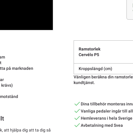
Ramstorlek
Cervélo P5
nram
t
hitta på marknaden
Kroppslängd (cm)
Vänligen beräkna din ramstorlek
ar
kundtjänst.
 krävs)
llmotstånd
Dina tillbehör monteras inn
Vanliga pedaler ingår till al
lt
Hemleverans i hela Sverige
Avbetalning med Svea
 att hjälpa dig att ta dig så