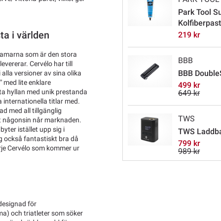
Park Tool S
Kolfiberpas
ta i världen
219 kr
t ramarna som är den stora
BBB
ererar. Cervélo har till
BBB DoubleS
alla versioner av sina olika
" med lite enklare
499 kr
ta hyllan med unik prestanda
649 kr
internationella titlar med.
d med all tillgänglig
TWS
ekt någonsin når marknaden.
ter istället upp sig i
TWS Laddbar
 också fantastiskt bra då
799 kr
 varje Cervélo som kommer ur
989 kr
 designad för
ma) och triatleter som söker