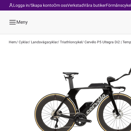
Logga in/Skapa konto
Om oss
Verkstad
Våra butiker
Förmånscyke
Meny
Hem
Cyklar
Landsvägscyklar
Triathloncykel
Cervélo P5 Ultegra Di2 | Temp