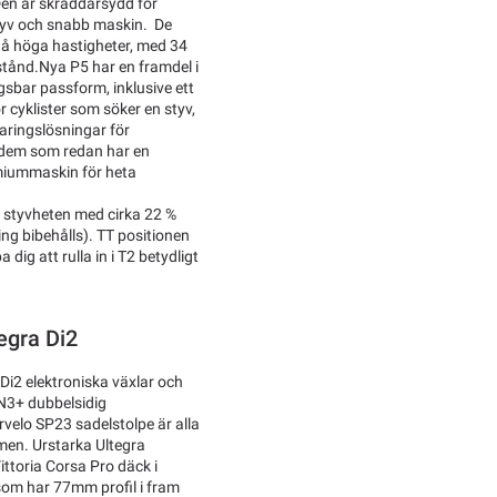
Den är skräddarsydd för
styv och snabb maskin. De
 nå höga hastigheter, med 34
tånd.Nya P5 har en framdel i
gsbar passform, inklusive ett
ör cyklister som söker en styv,
aringslösningar för
ll dem som redan har en
emiummaskin för heta
 styvheten med cirka 22 %
ng bibehålls). TT positionen
ig att rulla in i T2 betydligt
egra Di2
i2 elektroniska växlar och
EN3+ dubbelsidig
velo SP23 sadelstolpe är alla
men. Urstarka Ultegra
ttoria Corsa Pro däck i
om har 77mm profil i fram