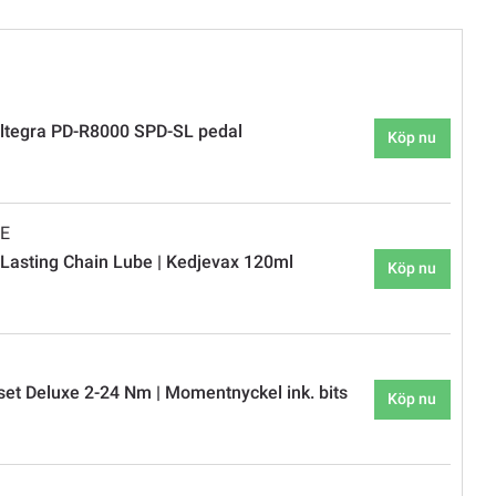
tegra PD-R8000 SPD-SL pedal
Köp nu
BE
 Lasting Chain Lube | Kedjevax 120ml
Köp nu
et Deluxe 2-24 Nm | Momentnyckel ink. bits
Köp nu