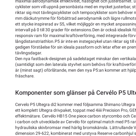
maximal aerodynamisk effektivitet, hastighet och justerbarhet. 
cyklister som vill uppnå personbästa med en mycket justerbar, 
riktar sig mot tävlingscyklister och tempocyklister som behöver
mm däckutrymme för förbättrad aerodynamik och lägre rullmots
ett stycke inspirerad av S5, vilket möjliggör en mycket anpassnin
intervall på 0 till 30 grader för extensions.Den är också idealisk f
responsiv ram för maximal kraftöverföring, med integrerade förv
långdistanstriathlon.P5 är inte en instegscykel utan riktar sig ti
gedigen förståelse för sin ideala passform och letar efter en pr
tävlingsdagar.
Den nya fastback-designen på sadelstaget minskar den vertikala
(samtidigt som den laterala styvhet som behövs för kraftöverföri
är (minst sagt) oförlåtande, men den nya P5:an kommer att hjälpa d
fräschare.
Komponenter som glänser på Cervélo P5 Ult
Cervelo P5 Ultegra di2 kommer med följsamma Shimano Ultegra D
ett komplett Ultegra drivpaket, toppat med 4iiii Precision Pro, G
effektmätare. Cervélo HB15 One piece carbon styrcombo och Cer
i carbon och utvecklade av Cervélo för optimal match med P5 ra
hydrauliska skivbromsar med härlig bromskänsla. Lättrullande Vi
dimension 29-622, kombinerat med urstyva Reserve carbonhjul s