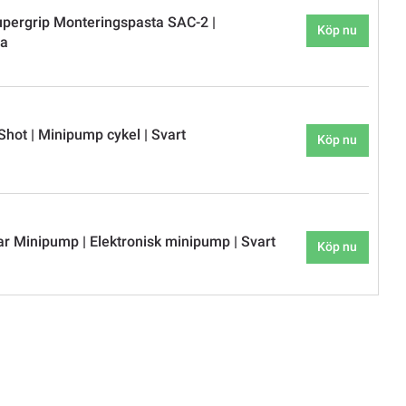
upergrip Monteringspasta SAC-2 |
Köp nu
ta
hot | Minipump cykel | Svart
Köp nu
 Minipump | Elektronisk minipump | Svart
Köp nu