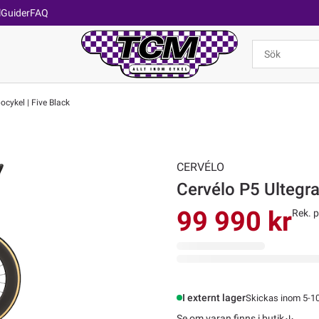
l
Guider
FAQ
ocykel | Five Black
CERVÉLO
Cervélo P5 Ultegra
99 990 kr
Rek. p
I externt lager
Skickas inom 5-1
Se om varan finns i butik