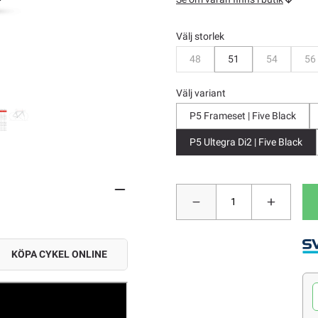
Välj storlek
Bevaka
Bevaka
B
48
51
54
56
Välj variant
P5 Frameset | Five Black
P5 Ultegra Di2 | Five Black
KÖPA CYKEL ONLINE