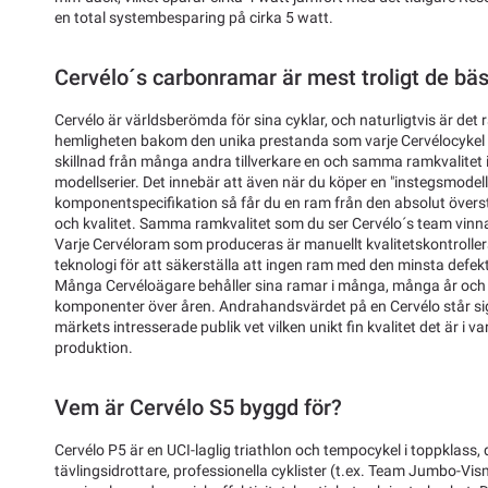
en total systembesparing på cirka 5 watt.
Cervélo´s carbonramar är mest troligt de bäs
Cervélo är världsberömda för sina cyklar, och naturligtvis är de
hemligheten bakom den unika prestanda som varje Cervélocykel lev
skillnad från många andra tillverkare en och samma ramkvalitet i 
modellserier. Det innebär att även när du köper en "instegsmodell
komponentspecifikation så får du en ram från den absolut övers
och kvalitet. Samma ramkvalitet som du ser Cervélo´s team vinna 
Varje Cervéloram som produceras är manuellt kvalitetskontrollera
teknologi för att säkerställa att ingen ram med den minsta def
Många Cervéloägare behåller sina ramar i många, många år och by
komponenter över åren. Andrahandsvärdet på en Cervélo står sig
märkets intresserade publik vet vilken unikt fin kvalitet det är i
produktion.
Vem är Cervélo S5 byggd för?
Cervélo P5 är en UCI-laglig triathlon och tempocykel i toppklass,
tävlingsidrottare, professionella cyklister (t.ex. Team Jumbo-Vis