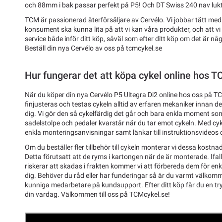
och 88mm i bak passar perfekt på P5! Och DT Swiss 240 nav luktar
TCM är passionerad återförsäljare av Cervélo. Vi jobbar tätt med
konsument ska kunna lita på att vi kan våra produkter, och att vi
service både inför ditt köp, såväl som efter ditt köp om det är n
Beställ din nya Cervélo av oss på tcmcykel.se
Hur fungerar det att köpa cykel online hos 
När du köper din nya Cervélo P5 Ultegra Di2 online hos oss på 
finjusteras och testas cykeln alltid av erfaren mekaniker innan d
dig. Vi gör den så cykelfärdig det går och bara enkla moment som 
sadelstolpe och pedaler kvarstår när du tar emot cykeln. Med cyk
enkla monteringsanvisningar samt länkar till instruktionsvideos där
Om du beställer fler tillbehör till cykeln monterar vi dessa kostnad
Detta förutsatt att de ryms i kartongen när de är monterade. Ifal
riskerar att skadas i frakten kommer vi att förbereda dem för enk
dig. Behöver du råd eller har funderingar så är du varmt välkom
kunniga medarbetare på kundsupport. Efter ditt köp får du en tryg
din vardag. Välkommen till oss på TCMcykel.se!