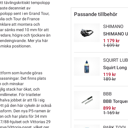
t tävlingskritiskt tempolopp
naste decenniet av
mpolopp sent i en Grand Tour,
Passande tillbehör
alia och Tour de France
enklare att montera och
SHIMANO
ebar sänks med 10 mm för att
SHIMANO Ul
edare, högre och tjockare än
1 179 kr
roendeingivande. Mer yta här
1 699 kr
namiska positionen.
SQUIRT LU
Squirt Long
attform som kunde göras
119 kr
ssningar. Det finns plats
189 kr
en och minskar
lig stack har ökat, och
BBB
llimeter. För triatleter
alva jobbet är att få i sig
BBB Torques
Nytt på den här cykeln är också
899 kr
 passform. Den nya P5-ramen är
1 169 kr
en och har plats för 34 mm
7/88-hjulset och Vittorias 29
ve/Vittoria-paret, vilket ger
PARK TOOL