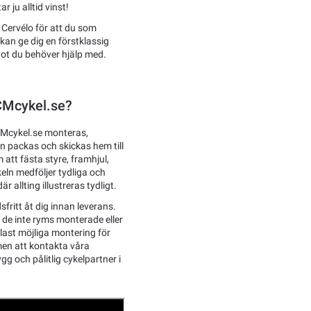
 ju alltid vinst!
 Cervélo för att du som
 kan ge dig en förstklassig
ågot du behöver hjälp med.
TCMcykel.se?
TCMcykel.se monteras,
en packas och skickas hem till
att fästa styre, framhjul,
eln medföljer tydliga och
 allting illustreras tydligt.
sfritt åt dig innan leverans.
l de inte ryms monterade eller
last möjliga montering för
men att kontakta våra
g och pålitlig cykelpartner i