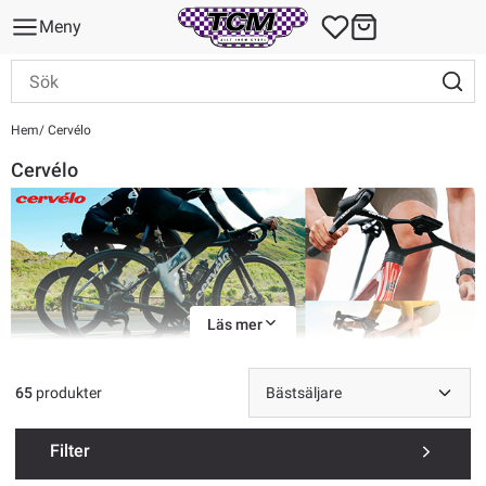
Meny
Hem
Cervélo
Cervélo
Läs mer
65
produkter
Var kommer Cervélo ifrån?
Filter
Cervélo är ursprungligen ett kanadensiskt cykelmärke, grundat i