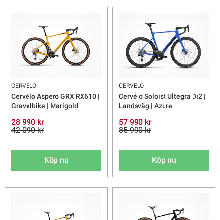
och design på tävlingsnivå – oavsett om det är en snabb racercykel,
en aerodynamisk tempocykel eller en gravelcykel byggd för
prestanda.
CERVÉLO
CERVÉLO
Cervélo Aspero GRX RX610 |
Cervélo Soloist Ultegra Di2 |
Gravelbike | Marigold
Landsväg | Azure
28 990 kr
57 990 kr
42 090 kr
85 990 kr
Köp nu
Köp nu