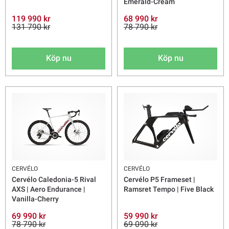
Emerald-Cream
119 990 kr
68 990 kr
131 790 kr
78 790 kr
Köp nu
Köp nu
CERVÉLO
CERVÉLO
Cervélo Caledonia-5 Rival
Cervélo P5 Frameset |
AXS | Aero Endurance |
Ramsret Tempo | Five Black
Vanilla-Cherry
69 990 kr
59 990 kr
78 790 kr
69 090 kr