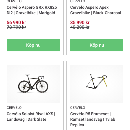
CERVÉLO
CERVÉLO
Cervélo Aspero GRX RX825
Cervélo Aspero Apex |
Di2 | Gravelbike | Marigold
Gravelbike | Black-Charcoal
56 990 kr
35 990 kr
78 790 kr
40 290 kr
Köp nu
Köp nu
CERVÉLO
CERVÉLO
Cervélo Soloist Rival AXS |
Cervélo R5 Frameset |
Landsväg | Dark Slate
Ramset landsväg | Tvlab
Replica