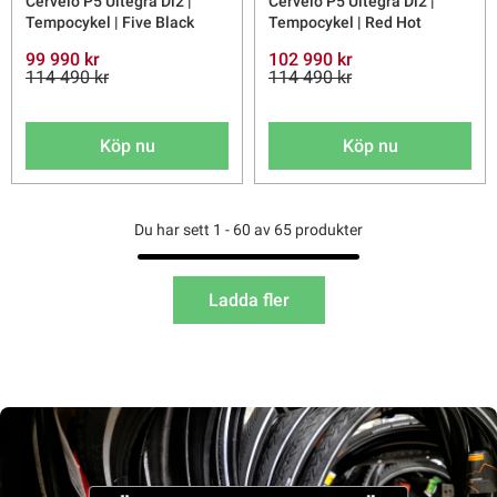
Cervélo P5 Ultegra Di2 |
Cervélo P5 Ultegra Di2 |
Tempocykel | Five Black
Tempocykel | Red Hot
99 990 kr
102 990 kr
114 490 kr
114 490 kr
Köp nu
Köp nu
Du har sett 1 - 60 av 65 produkter
Ladda fler