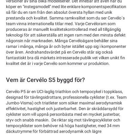
versioner av sina olika modellserier. Det innebär att även när du
köper en "instegsmodell" med lite enklare komponentspecifikation
så får du en ram från den absolut översta hyllan med unik
prestanda och kvalitet. Samma ramkvalitet som du ser Cervélo´s
team vinna internationella titlar med. Varje Cervéloram som
produceras är manuellt kvalitetskontrollerad med all tillgänglig
teknologi för att säkerställa att ingen ram med den minsta defekt
någonsin når marknaden. Många Cervéloägare behåller sina
ramar i många, många år och byter istället upp sig i komponenter
över åren. Andrahandsvärdet på en Cervélo står sig också
fantastiskt bra då märkets intresserade publik vet vilken unikt fin
kvalitet det är i varje Cervélo som kommer ur produktion.
Vem är Cervélo S5 byggd för?
Cervélo P5 är en UCI-laglig triathlon och tempocykel i toppklass,
designad för tävlingsidrottare, professionella cyklister (t.ex. Team
Jumbo-Visma) och triatleter som söker maximal aerodynamisk
effektivitet, hastighet och justerbarhet. Den är skräddarsydd för
cyklister som vill uppnå personbästa med en mycket justerbar,
styv och snabb maskin. De riktar sig mot tävlingscyklister och
tempocyklister som behöver nå höga hastigheter, med 34 mm
däckutrymme för förbättrad aerodynamik och lägre