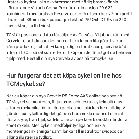
Urstarka hydrauliska skivbromsar med härlig bromskänsla.
Lättrullande Vittoria Corsa Pro däck i dimension 29-622,
kombinerat med urstyva Reserve carbonhjul som har 77mm profil
i fram och 88mm i bak passar perfekt på P5! Och DT Swiss 240
nav luktar ju alltid vinst!
TCM är passionerad återförsäljare av Cervélo. Vi jobbar tätt med
Cervélo för att du som konsument ska kunna lita på att vi kan
våra produkter, och att vi kan ge dig en förstklassig service både
inför ditt köp, såväl som efter ditt köp om det är något du behöver
hjälp med. Beställ din nya Cervélo av oss på tcmcykel.se
Hur fungerar det att köpa cykel online hos
TCMcykel.se?
När du köper din nya Cervélo P5 Force AXS online hos oss på
TCMcykel.se monteras, finjusteras och testas cykeln alltid av
erfaren mekaniker innan den packas och skickas hem till dig. Vi
gör den så cykelfärdig det går och bara enkla moment som att
fästa styre, framhjul, sadelstolpe och pedaler kvarstår när du tar
emot cykeln. Med cykeln medföljer tydliga och enkla
monteringsanvisningar samt länkar till instruktionsvideos där
allting illustreras tydligt.