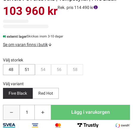
103 960 kr
Rek. pris 114 490 kr
I externt lager
Skickas inom 3-10 dagar
Se om varan finns i butik
Välj storlek
Bevaka
Bevaka
Bevaka
48
51
54
56
58
Välj variant
Five Black
Red Hot
Lägg i varukorgen