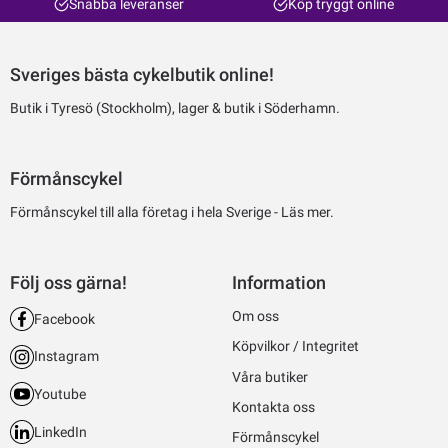
Snabba leveranser
Köp tryggt online
Sveriges bästa cykelbutik online!
Butik i Tyresö (Stockholm), lager & butik i Söderhamn.
Förmånscykel
Förmånscykel till alla företag i hela Sverige -
Läs mer.
Följ oss gärna!
Information
Om oss
Facebook
Köpvilkor / Integritet
Instagram
Våra butiker
Youtube
Kontakta oss
LinkedIn
Förmånscykel