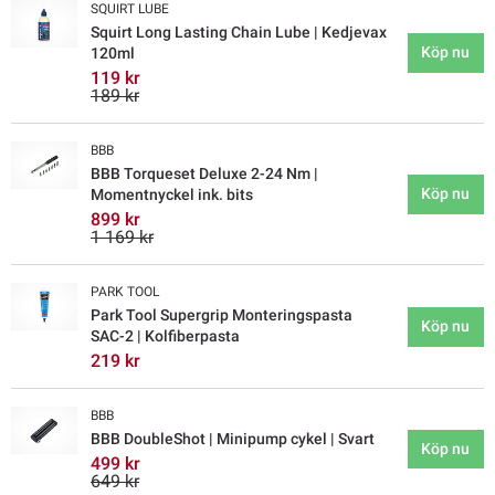
SQUIRT LUBE
Squirt Long Lasting Chain Lube | Kedjevax
Köp nu
120ml
119 kr
189 kr
BBB
BBB Torqueset Deluxe 2-24 Nm |
Köp nu
Momentnyckel ink. bits
899 kr
1 169 kr
PARK TOOL
Park Tool Supergrip Monteringspasta
Köp nu
SAC-2 | Kolfiberpasta
219 kr
BBB
BBB DoubleShot | Minipump cykel | Svart
Köp nu
499 kr
649 kr