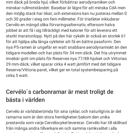
mm däck på breda hjul, vilket förbättrar aerodynamiken och
minskar rullmotståndet. Basebar är lägre för att minska CdA men
den möjlig stack har ökat, och extensions kan nu justeras mellan 0
och 30 grader i steg om fem millimeter. För triatleter inkluderar
Cervélo en mängd olika förvaringsalternativ, eftersom halva
jobbet är att få i sig tillräckligt med kalorier för att leverera ett
starkt maratonlopp. Nytt på den här cykeln är också en storlek 61
för att hjälpa alla långa cyklister att få en bättre passform. Den
nya P5-ramen är ungefär en watt snabbare aerodynamiskt än den
tidigare modellen och har plats för 34 mm däck. Det fria utrymmet
innebär gott om plats för Reserves nya 77/88-hjulset och Vittorias
29 mm-däck, vilket sparar cirka 4 watt jämfört med det tidigare
Reserve/Vittoria-paret, vilket ger en total systembesparing på
cirka 5 watt.
Cervélo´s carbonramar är mest troligt de
bästa i världen
Cervélo är världsberömda för sina cyklar, och naturligtvis är det
ramarna som är den stora hemligheten bakom den unika
prestanda som varje Cervélocykel levererar. Cervélo har till skillnad
från många andra tillverkare en och samma ramkvalitet i alla