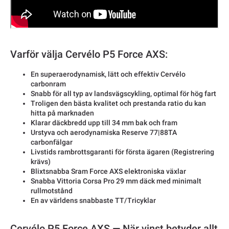
Varför välja Cervélo P5 Force AXS:
En superaerodynamisk, lätt och effektiv Cervélo
carbonram
Snabb för all typ av landsvägscykling, optimal för hög fart
Troligen den bästa kvalitet och prestanda ratio du kan
hitta på marknaden
Klarar däckbredd upp till 34 mm bak och fram
Urstyva och aerodynamiska Reserve 77|88TA
carbonfälgar
Livstids rambrottsgaranti för första ägaren (Registrering
krävs)
Blixtsnabba Sram Force AXS elektroniska växlar
Snabba Vittoria Corsa Pro 29 mm däck med minimalt
rullmotstånd
En av världens snabbaste TT/Tricyklar
Cervélo P5 Force AXS — När vinst betyder allt