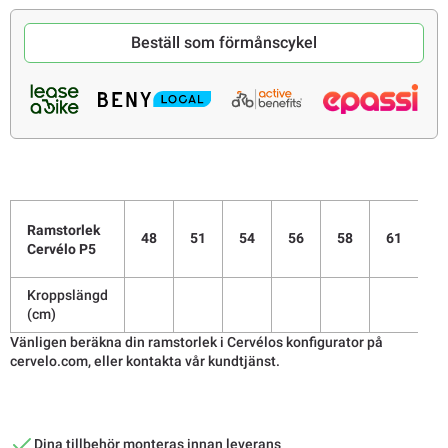
Beställ som förmånscykel
Ramstorlek
48
51
54
56
58
61
Cervélo P5
Kroppslängd
(cm)
Vänligen beräkna din ramstorlek i Cervélos konfigurator på
cervelo.com, eller kontakta vår kundtjänst.
Dina tillbehör monteras innan leverans