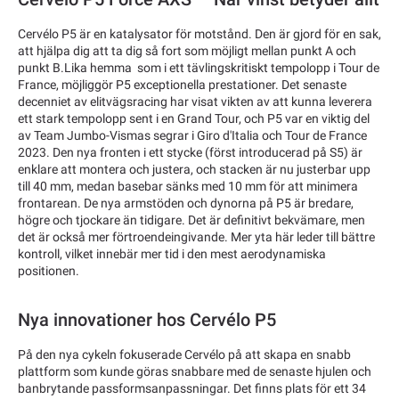
Cervélo P5 är en katalysator för motstånd. Den är gjord för en sak,
att hjälpa dig att ta dig så fort som möjligt mellan punkt A och
punkt B.Lika hemma som i ett tävlingskritiskt tempolopp i Tour de
France, möjliggör P5 exceptionella prestationer. Det senaste
decenniet av elitvägsracing har visat vikten av att kunna leverera
ett stark tempolopp sent i en Grand Tour, och P5 var en viktig del
av Team Jumbo-Vismas segrar i Giro d'Italia och Tour de France
2023. Den nya fronten i ett stycke (först introducerad på S5) är
enklare att montera och justera, och stacken är nu justerbar upp
till 40 mm, medan basebar sänks med 10 mm för att minimera
frontarean. De nya armstöden och dynorna på P5 är bredare,
högre och tjockare än tidigare. Det är definitivt bekvämare, men
det är också mer förtroendeingivande. Mer yta här leder till bättre
kontroll, vilket innebär mer tid i den mest aerodynamiska
positionen.
Nya innovationer hos Cervélo P5
På den nya cykeln fokuserade Cervélo på att skapa en snabb
plattform som kunde göras snabbare med de senaste hjulen och
banbrytande passformsanpassningar. Det finns plats för ett 34