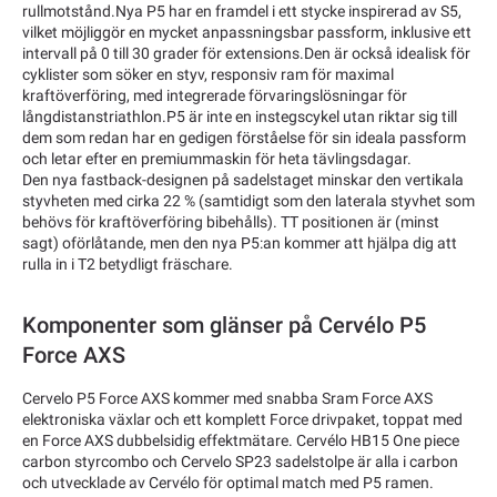
rullmotstånd.Nya P5 har en framdel i ett stycke inspirerad av S5,
vilket möjliggör en mycket anpassningsbar passform, inklusive ett
intervall på 0 till 30 grader för extensions.Den är också idealisk för
cyklister som söker en styv, responsiv ram för maximal
kraftöverföring, med integrerade förvaringslösningar för
långdistanstriathlon.P5 är inte en instegscykel utan riktar sig till
dem som redan har en gedigen förståelse för sin ideala passform
och letar efter en premiummaskin för heta tävlingsdagar.
Den nya fastback-designen på sadelstaget minskar den vertikala
styvheten med cirka 22 % (samtidigt som den laterala styvhet som
behövs för kraftöverföring bibehålls). TT positionen är (minst
sagt) oförlåtande, men den nya P5:an kommer att hjälpa dig att
rulla in i T2 betydligt fräschare.
Komponenter som glänser på Cervélo P5
Force AXS
Cervelo P5 Force AXS kommer med snabba Sram Force AXS
elektroniska växlar och ett komplett Force drivpaket, toppat med
en Force AXS dubbelsidig effektmätare. Cervélo HB15 One piece
carbon styrcombo och Cervelo SP23 sadelstolpe är alla i carbon
och utvecklade av Cervélo för optimal match med P5 ramen.