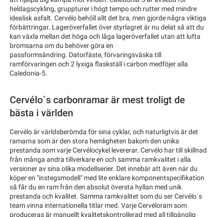
heldagscykling, gruppturer i högt tempo och rutter med mindre
idealisk asfalt. Cervélo behöll allt det bra, men gjorde några viktiga
förbättringar. Lageröverfallet över styrlagret är nu delat så att du
kan växla mellan det höga och låga lageröverfallet utan att lufta
bromsarna om du behöver göra en
passformsändring. Datorfäste, förvaringsväska till
ramförvaringen och 2 lyxiga flaskställ i carbon medföjer alla
Caledonia-5.
Cervélo´s carbonramar är mest troligt de
bästa i världen
Cervélo är världsberömda för sina cyklar, och naturligtvis är det
ramarna som är den stora hemligheten bakom den unika
prestanda som varje Cervélocykel levererar. Cervélo har till skillnad
från många andra tillverkare en och samma ramkvalitet i alla
versioner av sina olika modellserier. Det innebär att även när du
köper en "instegsmodell" med lite enklare komponentspecifikation
så får du en ram från den absolut översta hyllan med unik
prestanda och kvalitet. Samma ramkvalitet som du ser Cervélo´s
team vinna internationella titlar med. Varje Cervéloram som
produceras är manuellt kvalitetskontrollerad med all tillgänglig