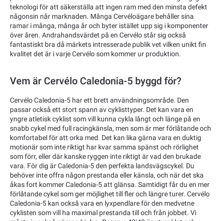
teknologi för att säkerställa att ingen ram med den minsta defekt
någonsin når marknaden. Många Cervéloägare behåller sina
ramar i många, många år och byter istället upp sig i komponenter
över åren. Andrahandsvärdet på en Cervélo står sig också
fantastiskt bra då märkets intresserade publik vet vilken unikt fin
kvalitet det är i varje Cervélo som kommer ur produktion.
Vem är Cervélo Caledonia-5 byggd för?
Cervélo Caledonia-5 har ett brett användningsområde. Den
passar också ett stort spann av cyklisttyper. Det kan vara en
yngre atletisk cyklist som vill kunna cykla långt och länge på en
snabb cykel med full racingkänsla, men som är mer förlåtande och
komfortabel för att orka med. Det kan lika gärna vara en duktig
motionär som inte riktigt har kvar samma spänst och rörlighet
som förr, eller där kanske ryggen inte riktigt är vad den brukade
vara. För dig är Caledonia-5 den perfekta landsvägscykel. Du
behöver inte offra någon prestanda eller känsla, och när det ska
åkas fort kommer Caledonia-5 att glänsa. Samtidigt får du en mer
förlåtande cykel som ger möjlighet till fler och längre turer. Cervélo
Caledonia-5 kan också vara en lyxpendlare för den medvetne
cyklisten som vill ha maximal prestanda till och från jobbet. Vi