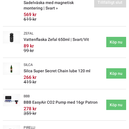
Tillfälligt slut
Sadelväska med magnetisk
montering | Svart »
569 kr
619 kr
ZEFAL
Vattenflaska Zefal 650ml | Svart/Vit
Köp nu
89 kr
99 kr
SILCA
Silca Super Secret Chain lube 120 ml
Köp nu
266 kr
419 kr
BBB
BBB EasyAir CO2 Pump med 16gr Patron
Köp nu
278 kr
359 kr
PIRELLI