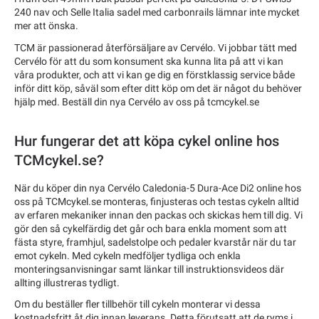
240 nav och Selle Italia sadel med carbonrails lämnar inte mycket
mer att önska.
TCM är passionerad återförsäljare av Cervélo. Vi jobbar tätt med
Cervélo för att du som konsument ska kunna lita på att vi kan
våra produkter, och att vi kan ge dig en förstklassig service både
inför ditt köp, såväl som efter ditt köp om det är något du behöver
hjälp med. Beställ din nya Cervélo av oss på tcmcykel.se
Hur fungerar det att köpa cykel online hos
TCMcykel.se?
När du köper din nya Cervélo Caledonia-5 Dura-Ace Di2 online hos
oss på TCMcykel.se monteras, finjusteras och testas cykeln alltid
av erfaren mekaniker innan den packas och skickas hem till dig. Vi
gör den så cykelfärdig det går och bara enkla moment som att
fästa styre, framhjul, sadelstolpe och pedaler kvarstår när du tar
emot cykeln. Med cykeln medföljer tydliga och enkla
monteringsanvisningar samt länkar till instruktionsvideos där
allting illustreras tydligt.
Om du beställer fler tillbehör till cykeln monterar vi dessa
kostnadsfritt åt dig innan leverans. Detta förutsatt att de ryms i