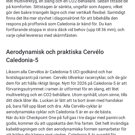
litet multiverktyg, en slang och en CO2-behållare. Sedan tittade de
på komforten. Sittstagen är sänkta, ungefär som Aspero, vilket
gör den bakre triangeln lägre och mer vertikalt flexibel. Samtidigt
finns det lite mer styvhet i diagonalröret för att bibehålla den
respons på proffsnivå som Caledonia är känd för. Du kan
fortfarande stoppa in stora däck vid behov (upp till 36 mm), och
varje cykel levereras med skärmfästen.
Aerodynamisk och praktiska Cervélo
Caledonia-5
Liksom alla Cervélos är Caledonia-5 UCI-godkänd och har
livstidsgaranti på ramen. Cervélo tillverkar racercyklar, och de gör
dem för att hålla riktigt länge. Nytt för 2026 på Caledonia-5 är att
förvaringsutrymmet i ramen är utformat för en slang, ett litet
multiverktyg och en CO2-behållare. Utom synhåll, utom sinne, tills
ditt däck låter illa. Luckan är lätt att ta bort även med handskar
på, bara fäll upp låset och dra. Alla Cervélo-cyklar är
aerodynamiska cyklar och Caledonia-5 är en av de bästa.
När du kör Checkpoint One på full gas i tre dagar med panini och
godis, kommer du att uppskatta den fria farten. Det helt invändiga
kabeldragningen och den aerodynamiska formen samarbetar för
att hjälpa dig kämpa mot vinden. Caledonia-5 är avsedd för