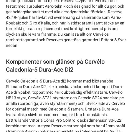
måste ju också nämna hjulen. Reserve 42|49 är utvecklat och
testat med Turbulent Aero-teknik och designad för allt du gör, och
ger heldagskapacitet med alla aerodynamiska fördelar . Reserve
42|49-hjulen har tävlat vid evenemang så varierande som Paris-
Roubaix och Giro d'Italia, och har livstidsgaranti samt täcks av en
fördelaktig crash replacement med kraftigt reducerad pris om
olyckan skulle vara framme. Du kan läsa allt om Cervélos
rambrottsgaranti och Reserves generösa garantier i Frågor & Svar
nedan.
Komponenter som glänser på Cervélo
Caledonia-5 Dura-Ace Di2
Cervelo Caledonia-5 Dura-Ace di2 kommer med blixtsnabba
Shimano Dura-Ace Di2 elektroniska växlar och ett komplett Dura-
Ace drivpaket, toppat med 4iiii dubbelsidig effektmätare. Cervélo
HB13 styre, Cervélo ST31 styrstam och Cervelo SP24 sadelstolpe
är alla i carbon (ja, även styrstammen!) och utvecklade av Cervélo
för optimal match med Caledonia-5 ramen. Urstarka Dura-Ace
hydrauliska skivbromsar med magiskt bra bromskänsla.
Lättrullande Vittoria Corsa Pro Control däck i dimension 30-622,
kombinerat med urstyva Reserve carbonhjul som har 42mm profil
i fram och 49mm i bak passar perfekt på Caledonia-5! DT Swiss