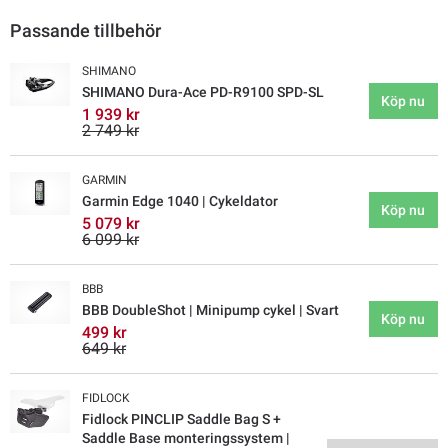
Passande tillbehör
SHIMANO
SHIMANO Dura-Ace PD-R9100 SPD-SL
Köp nu
1 939 kr
2 749 kr
GARMIN
Garmin Edge 1040 | Cykeldator
Köp nu
5 079 kr
6 099 kr
BBB
BBB DoubleShot | Minipump cykel | Svart
Köp nu
499 kr
649 kr
FIDLOCK
Fidlock PINCLIP Saddle Bag S +
Saddle Base monteringssystem |