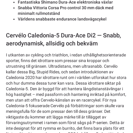
Fantastiska Shimano Dura-Ace elektroniska växlar
Snabba Vittoria Corsa Pro control 30 mm däck med
minimalt rullmotstånd
Världens snabbaste endurance landsvägscykel
Cervélo Caledonia-5 Dura-Ace Di2 — Snabb,
aerodynamisk, allsidig och bekväm
I utkanten av cykling och triathlon, i redan uthållighetsorienterade
sporter, finns det idrottare som pressar sina kroppar och
utrustning till gränsen. Ultradistans, men ultrasnabb. Cervélo
kallar dessa Big, Stupid Rides, och sedan introduktionen av
Caledonia 2020 har idrottare runt om i världen utforskat hur stora
och hur dumma dessa turer kan vara. Dessa idrottare siktar på
Caledonia-5. Den är byggd för att hantera långdistanstävlingar i
hög hastighet – med passform och hantering inriktad på komfort,
men utan att offra Cervelo-känslan av en racercykel. För nya
Caledonia-5 fokuserade Cervélo på förbättringar som skulle vara
meningsfulla för de som pressar den till dess gränser. Det
viktigaste du kommer att lägga märke till är tillägget av
förvaringsutrymmet i ramen som först sågs på P-serien. Detta är
inte designat för att rymma en burrito, det finns bara plats för ett