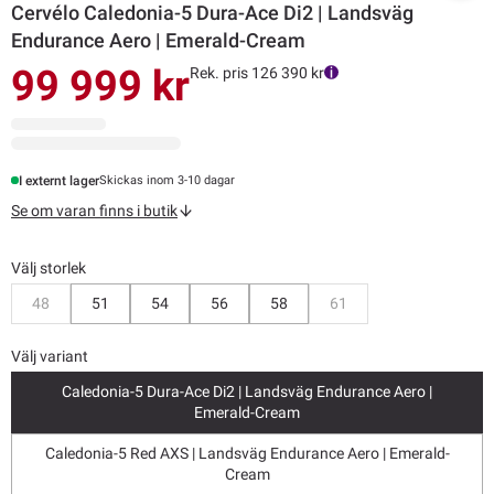
Cervélo Caledonia-5 Dura-Ace Di2 | Landsväg
Endurance Aero | Emerald-Cream
99 999 kr
Rek. pris 126 390 kr
I externt lager
Skickas inom 3-10 dagar
Se om varan finns i butik
Välj storlek
Bevaka
Bevaka
48
51
54
56
58
61
Välj variant
Caledonia-5 Dura-Ace Di2 | Landsväg Endurance Aero |
Emerald-Cream
Caledonia-5 Red AXS | Landsväg Endurance Aero | Emerald-
Cream