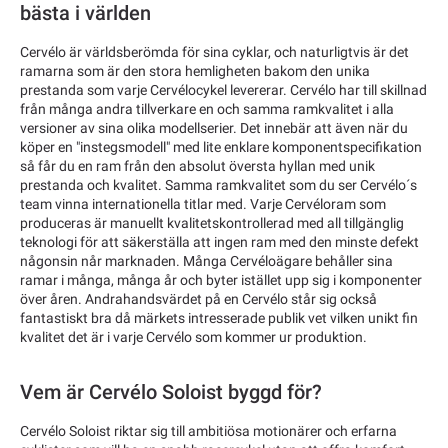
bästa i världen
Cervélo är världsberömda för sina cyklar, och naturligtvis är det
ramarna som är den stora hemligheten bakom den unika
prestanda som varje Cervélocykel levererar. Cervélo har till skillnad
från många andra tillverkare en och samma ramkvalitet i alla
versioner av sina olika modellserier. Det innebär att även när du
köper en "instegsmodell" med lite enklare komponentspecifikation
så får du en ram från den absolut översta hyllan med unik
prestanda och kvalitet. Samma ramkvalitet som du ser Cervélo´s
team vinna internationella titlar med. Varje Cervéloram som
produceras är manuellt kvalitetskontrollerad med all tillgänglig
teknologi för att säkerställa att ingen ram med den minste defekt
någonsin når marknaden. Många Cervéloägare behåller sina
ramar i många, många år och byter istället upp sig i komponenter
över åren. Andrahandsvärdet på en Cervélo står sig också
fantastiskt bra då märkets intresserade publik vet vilken unikt fin
kvalitet det är i varje Cervélo som kommer ur produktion.
Vem är Cervélo Soloist byggd för?
Cervélo Soloist riktar sig till ambitiösa motionärer och erfarna