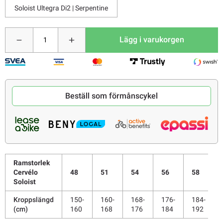
Soloist Ultegra Di2 | Serpentine
Lägg i varukorgen
Beställ som förmånscykel
Ramstorlek
Cervélo
48
51
54
56
58
Soloist
Kroppslängd
150-
160-
168-
176-
184-
(cm)
160
168
176
184
192