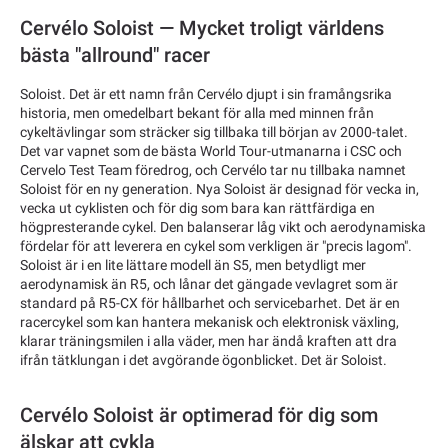
Cervélo Soloist — Mycket troligt världens
bästa "allround" racer
Soloist. Det är ett namn från Cervélo djupt i sin framångsrika
historia, men omedelbart bekant för alla med minnen från
cykeltävlingar som sträcker sig tillbaka till början av 2000-talet.
Det var vapnet som de bästa World Tour-utmanarna i CSC och
Cervelo Test Team föredrog, och Cervélo tar nu tillbaka namnet
Soloist för en ny generation. Nya Soloist är designad för vecka in,
vecka ut cyklisten och för dig som bara kan rättfärdiga en
högpresterande cykel. Den balanserar låg vikt och aerodynamiska
fördelar för att leverera en cykel som verkligen är "precis lagom".
Soloist är i en lite lättare modell än S5, men betydligt mer
aerodynamisk än R5, och lånar det gängade vevlagret som är
standard på R5-CX för hållbarhet och servicebarhet. Det är en
racercykel som kan hantera mekanisk och elektronisk växling,
klarar träningsmilen i alla väder, men har ändå kraften att dra
ifrån tätklungan i det avgörande ögonblicket. Det är Soloist.
Cervélo Soloist är optimerad för dig som
älskar att cykla