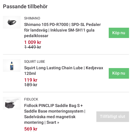
Passande tillbehör
SHIMANO
Shimano 105 PD-R7000 | SPD-SL Pedaler
för landsväg | Inklusive SM-SH11 gula
Köp nu
pedalklossar
1 009 kr
1 449 kr
SQUIRT LUBE
Squirt Long Lasting Chain Lube | Kedjevax
Köp nu
120ml
119 kr
189 kr
FIDLOCK
Fidlock PINCLIP Saddle Bag S +
Saddle Base monteringssystem |
Tillfälligt slut
Sadelväska med magnetisk
montering | Svart »
569 kr