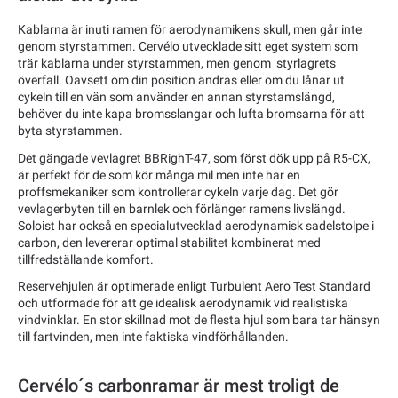
Kablarna är inuti ramen för aerodynamikens skull, men går inte
genom styrstammen. Cervélo utvecklade sitt eget system som
trär kablarna under styrstammen, men genom styrlagrets
överfall. Oavsett om din position ändras eller om du lånar ut
cykeln till en vän som använder en annan styrstamslängd,
behöver du inte kapa bromsslangar och lufta bromsarna för att
byta styrstammen.
Det gängade vevlagret BBRighT-47, som först dök upp på R5-CX,
är perfekt för de som kör många mil men inte har en
proffsmekaniker som kontrollerar cykeln varje dag. Det gör
vevlagerbyten till en barnlek och förlänger ramens livslängd.
Soloist har också en specialutvecklad aerodynamisk sadelstolpe i
carbon, den levererar optimal stabilitet kombinerat med
tillfredställande komfort.
Reservehjulen är optimerade enligt Turbulent Aero Test Standard
och utformade för att ge idealisk aerodynamik vid realistiska
vindvinklar. En stor skillnad mot de flesta hjul som bara tar hänsyn
till fartvinden, men inte faktiska vindförhållanden.
Cervélo´s carbonramar är mest troligt de