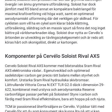
övergår i en ännu grymmare utförsåkning. Soloist har dock
jämfört med R5 bland annat en kompaktare baktriangel för
maximal kraföverföring vid höga watt, samt en optimerad
aerodynamiskt utformning där det verkligen gör skillnad. För
cyklisten som vill ha en cykel som klarar både klättring,
utförsåkning, slätdrag och en massiv spurt så finns det nog inget
bättre på världsmarknaden idag. Soloist drar nytta av Cervélo´s
årtionden av utveckling av tävlingscykelgeometri och är redo att
köras hårt och skonigslöst, direkt ur kartongen.
Komponenter på Cervélo Soloist Rival AXS
Cervelo Soloist Rival AXS kommer med blixtsnabba Sram Rival
AXS elektroniska växlar.. Egenutvecklad och optimerad
sadelstolpe i carbon ger precis rätt balans mellan styvhet och
komfort. Urstarka Sram Rival hydrauliska skivbromsar.
Lättrullande Vittoria Corsa N.EXT TLR G2.0 däck i dimension 29-
622, kombinerat med urstyva och aerodynamiska Reserve
carbonfälgar passar perfekt på Soloisten! Styre i carbon och
färdig med Sram Rival effektmätare, bara att hoppa på och njuta.
TCM är passionerad återförsäljare av Cervélo. Vi jobbar tätt med
Cervélo för att du som konsument ska kunna lita på att vi kan