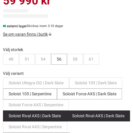
59 990 kr
I externt lager
Skickas inom 3-10 dagar
Se om varan finns i butik
Välj storlek
Bevaka
Bevaka
Bevaka
Bevaka
Bevaka
48
51
54
56
58
61
Välj variant
Soloist Ultegra Di2 | Dark Slate
Soloist 105 | Dark Slate
Soloist 105 | Serpentine
Soloist Force AXS | Dark Slate
Soloist Force AXS | Serpentine
Soloist Rival AXS | Dark Slate
Soloist Rival AXS | Dark Slate
Soloist Rival AXS | Serpentine