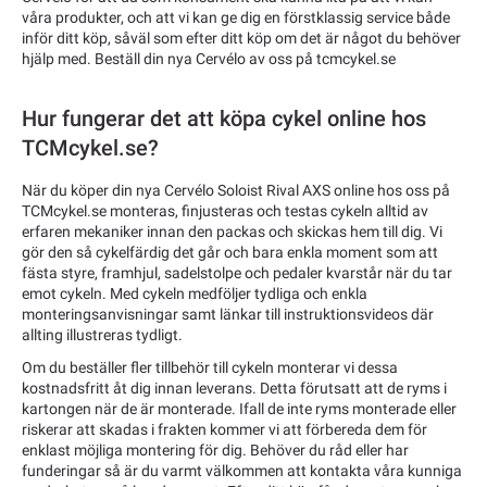
våra produkter, och att vi kan ge dig en förstklassig service både
inför ditt köp, såväl som efter ditt köp om det är något du behöver
hjälp med. Beställ din nya Cervélo av oss på tcmcykel.se
Hur fungerar det att köpa cykel online hos
TCMcykel.se?
När du köper din nya Cervélo Soloist Rival AXS online hos oss på
TCMcykel.se monteras, finjusteras och testas cykeln alltid av
erfaren mekaniker innan den packas och skickas hem till dig. Vi
gör den så cykelfärdig det går och bara enkla moment som att
fästa styre, framhjul, sadelstolpe och pedaler kvarstår när du tar
emot cykeln. Med cykeln medföljer tydliga och enkla
monteringsanvisningar samt länkar till instruktionsvideos där
allting illustreras tydligt.
Om du beställer fler tillbehör till cykeln monterar vi dessa
kostnadsfritt åt dig innan leverans. Detta förutsatt att de ryms i
kartongen när de är monterade. Ifall de inte ryms monterade eller
riskerar att skadas i frakten kommer vi att förbereda dem för
enklast möjliga montering för dig. Behöver du råd eller har
funderingar så är du varmt välkommen att kontakta våra kunniga