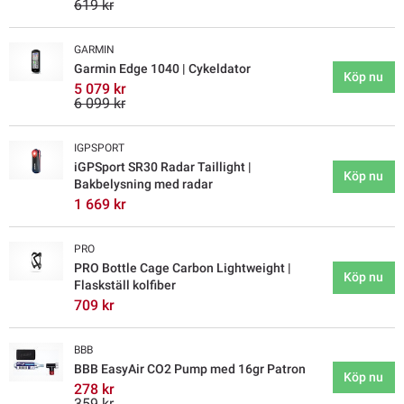
619 kr
GARMIN
Garmin Edge 1040 | Cykeldator
Köp nu
5 079 kr
6 099 kr
IGPSPORT
iGPSport SR30 Radar Taillight |
Köp nu
Bakbelysning med radar
1 669 kr
PRO
PRO Bottle Cage Carbon Lightweight |
Köp nu
Flaskställ kolfiber
709 kr
BBB
BBB EasyAir CO2 Pump med 16gr Patron
Köp nu
278 kr
359 kr