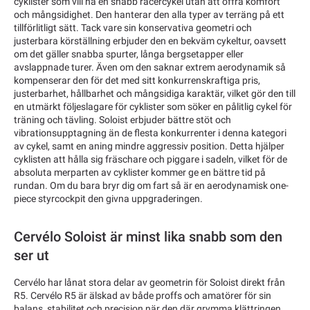
cyklister som vill ha en snabb racercykel utan att offra komfort
och mångsidighet. Den hanterar den alla typer av terräng på ett
tillförlitligt sätt. Tack vare sin konservativa geometri och
justerbara körställning erbjuder den en bekväm cykeltur, oavsett
om det gäller snabba spurter, långa bergsetapper eller
avslappnade turer. Även om den saknar extrem aerodynamik så
kompenserar den för det med sitt konkurrenskraftiga pris,
justerbarhet, hållbarhet och mångsidiga karaktär, vilket gör den till
en utmärkt följeslagare för cyklister som söker en pålitlig cykel för
träning och tävling. Soloist erbjuder bättre stöt och
vibrationsupptagning än de flesta konkurrenter i denna kategori
av cykel, samt en aning mindre aggressiv position. Detta hjälper
cyklisten att hålla sig fräschare och piggare i sadeln, vilket för de
absoluta merparten av cyklister kommer ge en bättre tid på
rundan. Om du bara bryr dig om fart så är en aerodynamisk one-
piece styrcockpit den givna uppgraderingen.
Cervélo Soloist är minst lika snabb som den
ser ut
Cervélo har lånat stora delar av geometrin för Soloist direkt från
R5. Cervélo R5 är älskad av både proffs och amatörer för sin
balans, stabilitet och precision när den där grymma klättringen