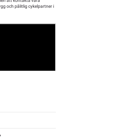
men att kontakta våra
g och pålitlig cykelpartner i
?