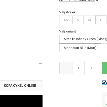
Välj storlek
Bevaka
Bevaka
Bevaka
XS
S
M
L
Välj variant
Metallic Infinity Green (Gloss
Moondust Blue (Matt)
KÖPA CYKEL ONLINE