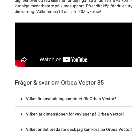
dig. Behöver du råd eller har funderingar så är du varmt välkom
kunniga medarbetare på kundsupport. Efter ditt köp får du en tryg
din vardag. Välkommen till oss på TCMcykel.se!
Frågor & svar om Orbea Vector 35
Vilket är användningsområdet för Orbea Vector?
Vilken är dimensionen för vevlager på Orbea Vector?
Vilket är det bredaste däck jag kan köra på Orbea Vector