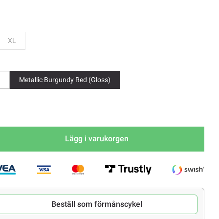
Bevaka
XL
)
Metallic Burgundy Red (Gloss)
Lägg i varukorgen
Beställ som förmånscykel