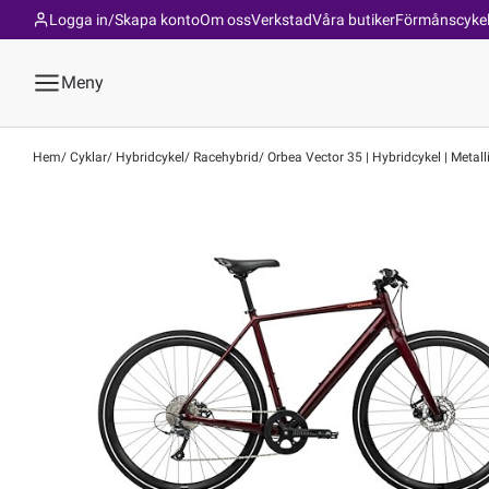
Logga in/Skapa konto
Om oss
Verkstad
Våra butiker
Förmånscyke
Meny
Hem
Cyklar
Hybridcykel
Racehybrid
Orbea Vector 35 | Hybridcykel | Metal