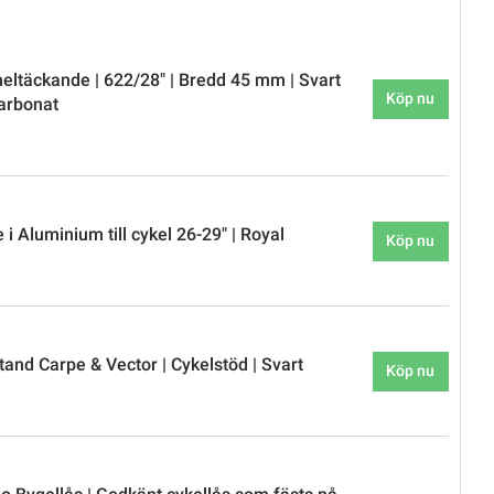
eltäckande | 622/28" | Bredd 45 mm | Svart
Köp nu
carbonat
 i Aluminium till cykel 26-29" | Royal
Köp nu
and Carpe & Vector | Cykelstöd | Svart
Köp nu