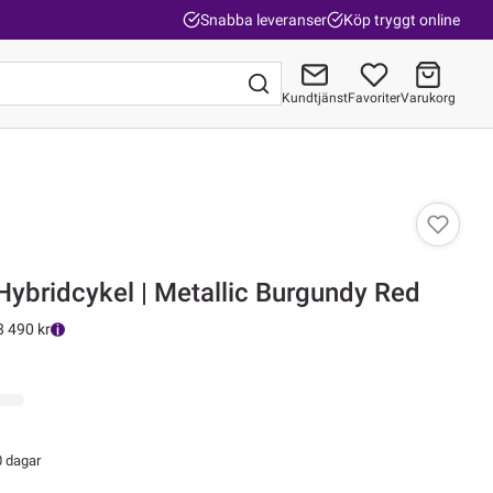
Snabba leveranser
Köp tryggt online
Kundtjänst
Favoriter
Varukorg
Gå till kassan
Hybridcykel | Metallic Burgundy Red
8 490 kr
0 dagar