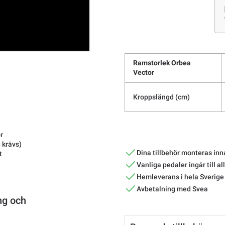
Ramstorlek Orbea
Vector
Kroppslängd (cm)
r
 krävs)
Dina tillbehör monteras inn
t
Vanliga pedaler ingår till al
Hemleverans i hela Sverige
Avbetalning med Svea
ng och