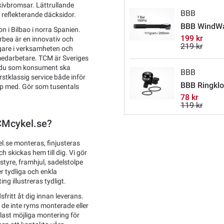
skivbromsar. Lättrullande
BBB
reflekterande däcksidor.
BBB WindW
 i Bilbao i norra Spanien.
199 kr
rbea är en innovativ och
219 kr
gare i verksamheten och
 medarbetare. TCM är Sveriges
tt du som konsument ska
BBB
örstklassig service både inför
BBB Ringklo
älp med. Gör som tusentals
78 kr
119 kr
TCMcykel.se?
l.se monteras, finjusteras
 skickas hem till dig. Vi gör
tyre, framhjul, sadelstolpe
r tydliga och enkla
ng illustreras tydligt.
sfritt åt dig innan leverans.
l de inte ryms monterade eller
last möjliga montering för