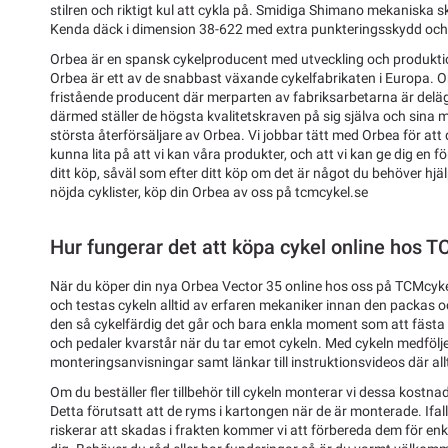
stilren och riktigt kul att cykla på. Smidiga Shimano mekaniska 
Kenda däck i dimension 38-622 med extra punkteringsskydd och 
Orbea är en spansk cykelproducent med utveckling och produktion
Orbea är ett av de snabbast växande cykelfabrikaten i Europa. O
fristående producent där merparten av fabriksarbetarna är delä
därmed ställer de högsta kvalitetskraven på sig själva och sina
största återförsäljare av Orbea. Vi jobbar tätt med Orbea för a
kunna lita på att vi kan våra produkter, och att vi kan ge dig en f
ditt köp, såväl som efter ditt köp om det är något du behöver hj
nöjda cyklister, köp din Orbea av oss på tcmcykel.se
Hur fungerar det att köpa cykel online hos 
När du köper din nya Orbea Vector 35 online hos oss på TCMcyke
och testas cykeln alltid av erfaren mekaniker innan den packas och
den så cykelfärdig det går och bara enkla moment som att fästa s
och pedaler kvarstår när du tar emot cykeln. Med cykeln medfölje
monteringsanvisningar samt länkar till instruktionsvideos där allti
Om du beställer fler tillbehör till cykeln monterar vi dessa kostnad
Detta förutsatt att de ryms i kartongen när de är monterade. Ifal
riskerar att skadas i frakten kommer vi att förbereda dem för enk