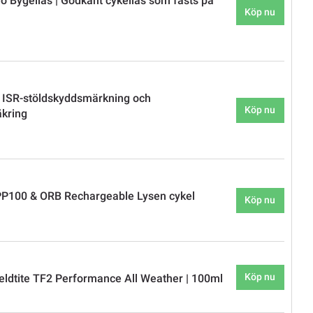
 Bygellås | Godkänt cykellås som fästs på
Köp nu
 ISR-stöldskyddsmärkning och
Köp nu
äkring
P100 & ORB Rechargeable Lysen cykel
Köp nu
Köp nu
eldtite TF2 Performance All Weather | 100ml