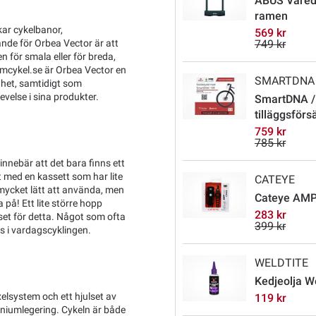
ABUS Varedo
ramen
kar cykelbanor,
569 kr
nde för Orbea Vector är att
749 kr
n för smala eller för breda,
tcmcykel.se är Orbea Vector en
SMARTDNA
ighet, samtidigt som
evelse i sina produkter.
SmartDNA /
tilläggsförs
759 kr
785 kr
innebär att det bara finns ett
 med en kassett som har lite
CATEYE
 mycket lätt att använda, men
Cateye AMP
 på! Ett lite större hopp
283 kr
set för detta. Något som ofta
399 kr
s i vardagscyklingen.
WELDTITE
Kedjeolja W
elsystem och ett hjulset av
119 kr
miniumlegering. Cykeln är både