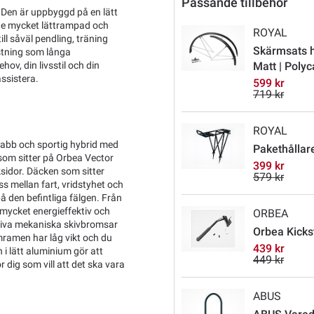
Passande tillbehör
 Den är uppbyggd på en lätt
e mycket lättrampad och
ROYAL
l såväl pendling, träning
Skärmsats h
ustning som långa
ov, din livsstil och din
Matt | Poly
assistera.
599 kr
719 kr
ROYAL
snabb och sportig hybrid med
Pakethållare
om sitter på Orbea Vector
399 kr
sidor. Däcken som sitter
579 kr
s mellan fart, vridstyhet och
 den befintliga fälgen. Från
mycket energieffektiv och
ORBEA
ektiva mekaniska skivbromsar
Orbea Kickst
umramen har låg vikt och du
439 kr
n i lätt aluminium gör att
449 kr
r dig som vill att det ska vara
ABUS