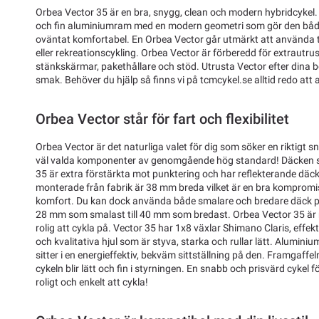
Orbea Vector 35 är en bra, snygg, clean och modern hybridcykel.
och fin aluminiumram med en modern geometri som gör den båd
oväntat komfortabel. En Orbea Vector går utmärkt att använda til
eller rekreationscykling. Orbea Vector är förberedd för extrautr
stänkskärmar, pakethållare och stöd. Utrusta Vector efter dina beh
smak. Behöver du hjälp så finns vi på tcmcykel.se alltid redo att 
Orbea Vector står för fart och flexibilitet
Orbea Vector är det naturliga valet för dig som söker en riktigt 
väl valda komponenter av genomgående hög standard! Däcken s
35 är extra förstärkta mot punktering och har reflekterande däck
monterade från fabrik är 38 mm breda vilket är en bra kompromis
komfort. Du kan dock använda både smalare och bredare däck på
28 mm som smalast till 40 mm som bredast. Orbea Vector 35 är 
rolig att cykla på. Vector 35 har 1x8 växlar Shimano Claris, eff
och kvalitativa hjul som är styva, starka och rullar lätt. Alumini
sitter i en energieffektiv, bekväm sittställning på den. Framgaffel
cykeln blir lätt och fin i styrningen. En snabb och prisvärd cykel fö
roligt och enkelt att cykla!