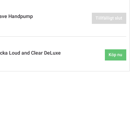
ave Handpump
Tillfälligt slut
cka Loud and Clear DeLuxe
Köp nu