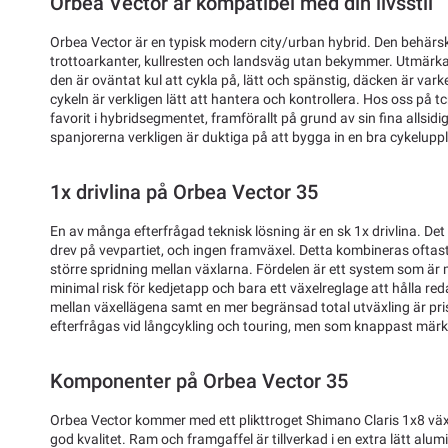
Orbea Vector är kompatibel med din livsstil
Orbea Vector är en typisk modern city/urban hybrid. Den behärs
trottoarkanter, kullresten och landsväg utan bekymmer. Utmärka
den är oväntat kul att cykla på, lätt och spänstig, däcken är varke
cykeln är verkligen lätt att hantera och kontrollera. Hos oss på 
favorit i hybridsegmentet, framförallt på grund av sin fina allsid
spanjorerna verkligen är duktiga på att bygga in en bra cykeluppl
1x drivlina på Orbea Vector 35
En av många efterfrågad teknisk lösning är en sk 1x drivlina. Det 
drev på vevpartiet, och ingen framväxel. Detta kombineras oftast
större spridning mellan växlarna. Fördelen är ett system som är
minimal risk för kedjetapp och bara ett växelreglage att hålla reda
mellan växellägena samt en mer begränsad total utväxling är pri
efterfrågas vid långcykling och touring, men som knappast märk
Komponenter på Orbea Vector 35
Orbea Vector kommer med ett plikttroget Shimano Claris 1x8 väx
god kvalitet. Ram och framgaffel är tillverkad i en extra lätt alu