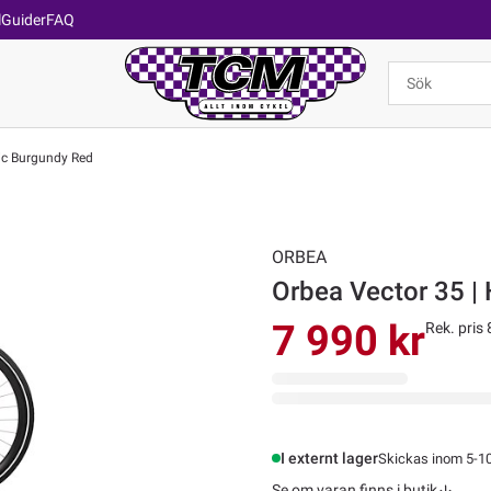
l
Guider
FAQ
lic Burgundy Red
ORBEA
Orbea Vector 35 | 
7 990 kr
Rek. pris 
I externt lager
Skickas inom 5-1
Se om varan finns i butik