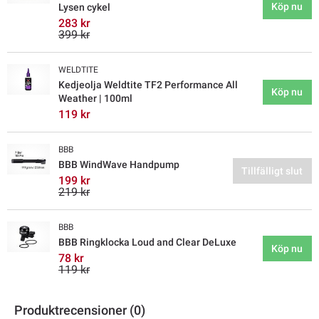
Köp nu
Lysen cykel
283 kr
399 kr
WELDTITE
Kedjeolja Weldtite TF2 Performance All
Köp nu
Weather | 100ml
119 kr
BBB
BBB WindWave Handpump
Tillfälligt slut
199 kr
219 kr
BBB
BBB Ringklocka Loud and Clear DeLuxe
Köp nu
78 kr
119 kr
Produktrecensioner (0)