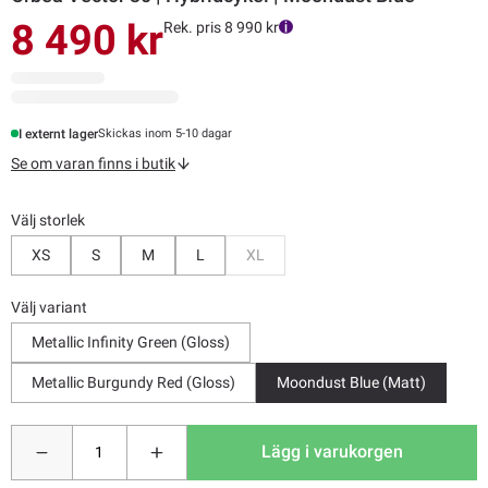
8 490 kr
Rek. pris 8 990 kr
I externt lager
Skickas inom 5-10 dagar
Se om varan finns i butik
Välj storlek
Bevaka
XS
S
M
L
XL
Välj variant
Metallic Infinity Green (Gloss)
Metallic Burgundy Red (Gloss)
Moondust Blue (Matt)
Lägg i varukorgen