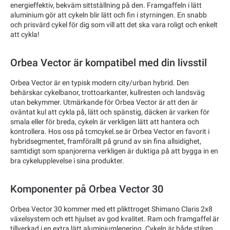
energieffektiv, bekväm sittställning på den. Framgaffeln i lätt
aluminium gör att cykeln blir lätt och fin i styrningen. En snabb
och prisvärd cykel för dig som vill att det ska vara roligt och enkelt
att cykla!
Orbea Vector är kompatibel med din livsstil
Orbea Vector är en typisk modern city/urban hybrid. Den
behärskar cykelbanor, trottoarkanter, kullresten och landsväg
utan bekymmer. Utmärkande för Orbea Vector är att den är
oväntat kul att cykla på, lätt och spänstig, däcken är varken för
smala eller för breda, cykeln är verkligen lätt att hantera och
kontrollera. Hos oss på tcmcykel.se är Orbea Vector en favorit i
hybridsegmentet, framförallt på grund av sin fina allsidighet,
samtidigt som spanjorerna verkligen är duktiga på att bygga in en
bra cykelupplevelse i sina produkter.
Komponenter på Orbea Vector 30
Orbea Vector 30 kommer med ett plikttroget Shimano Claris 2x8
växelsystem och ett hjulset av god kvalitet. Ram och framgaffel är
tillverkad i en extra lätt aluminiumlegering. Cykeln är både stilren