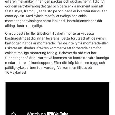
erfaren mekaniker innan den packas och skickas hem till dig. Vi
gör den så cykelfärdig det går och bara enkla moment som att
fästa styre, framhjul, sadelstolpe och pedaler kvarstår när du tar
emot cykeln. Med cykeln medföljer tydliga och enkla
monteringsanvisningar samt länkar till instruktionsvideos där
allting illustreras tydligt.
Om du beställer fler tillbehör till cykeln monterar vi dessa
kostnadsfritt åt dig innan leverans. Detta förutsatt att de ryms i
kartongen när de är monterade. Ifall de inte ryms monterade eller
riskerar att skadas i frakten kommer vi att förbereda dem för
enklast möjliga montering för dig. Behöver du råd eller har
funderingar så är du varmt välkommen att kontakta våra kunniga
medarbetare på kundsupport. Efter ditt köp får du en trygg och
pålitlig cykelpartner i din vardag. Välkommen till oss på
TCMcykel.se!