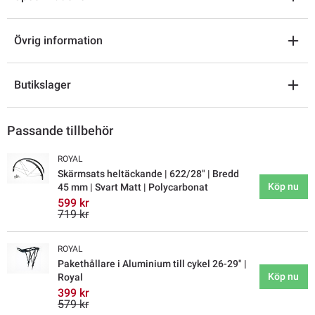
Övrig information
Butikslager
Passande tillbehör
ROYAL
Skärmsats heltäckande | 622/28" | Bredd
Köp nu
45 mm | Svart Matt | Polycarbonat
599 kr
719 kr
ROYAL
Pakethållare i Aluminium till cykel 26-29" |
Köp nu
Royal
399 kr
579 kr