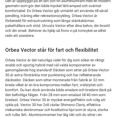
Den är uppbyggd på en lätt och fin aluminiumram med en modern
geometri som gör den både mycket lättrampad och oväntat
komfortabel. En Orbea Vector går utmärkt att använda till såväl
pendling, träning eller rekreationscykling. Orbea Vector är
förberedd för extrautrustning som långa stänkskärmar,
pakethållare och stöd. Utrusta Vector efter dina behov, din livsstil
och din smak. Behöver du hjälp så finns vi på tcmcykel.se alltid
redo att assistera.
Orbea Vector står för fart och flexibilitet
Orbea Vector är det naturliga valet för dig som söker en riktigt
snabb och sportig hybrid med väl valda komponenter av
genomgående hög standard! Däcken som sitter på Orbea Vector
30 är extra förstärkta mot punktering och har reflekterande
däcksidor. Däcken som sitter monterade från fabrik är 32 mm
breda vilket är en bra kompromiss mellan fart, vridstyhet och
komfort. Du kan dock använda både smalare och bredare däck på
den befintliga fälgen. Från 28 mm som smalast till 40 mm som
bredast. Orbea Vector 30 är mycket energieffektiv och rolig att
cykla på. Vector 30 har 2x8 växlar Shimano Claris, effektiva
mekaniska skivbromsar och kvalitativa hjul som är styva, starka
och rullar lätt. Aluminiumramen har låg vikt och du sitter i en