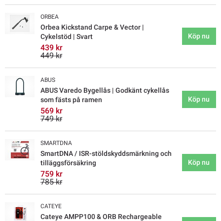
ORBEA
Orbea Kickstand Carpe & Vector |
Köp nu
Cykelstöd | Svart
439 kr
449 kr
ABUS
ABUS Varedo Bygellås | Godkänt cykellås
Köp nu
som fästs på ramen
569 kr
749 kr
SMARTDNA
SmartDNA / ISR-stöldskyddsmärkning och
Köp nu
tilläggsförsäkring
759 kr
785 kr
CATEYE
Cateye AMPP100 & ORB Rechargeable