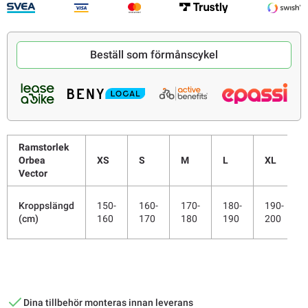
Beställ som förmånscykel
Ramstorlek
Orbea
XS
S
M
L
XL
Vector
Kroppslängd
150-
160-
170-
180-
190-
(cm)
160
170
180
190
200
Dina tillbehör monteras innan leverans