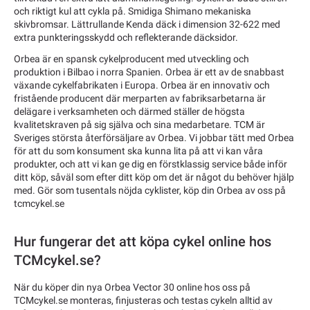
och riktigt kul att cykla på. Smidiga Shimano mekaniska
skivbromsar. Lättrullande Kenda däck i dimension 32-622 med
extra punkteringsskydd och reflekterande däcksidor.
Orbea är en spansk cykelproducent med utveckling och
produktion i Bilbao i norra Spanien. Orbea är ett av de snabbast
växande cykelfabrikaten i Europa. Orbea är en innovativ och
fristående producent där merparten av fabriksarbetarna är
delägare i verksamheten och därmed ställer de högsta
kvalitetskraven på sig själva och sina medarbetare. TCM är
Sveriges största återförsäljare av Orbea. Vi jobbar tätt med Orbea
för att du som konsument ska kunna lita på att vi kan våra
produkter, och att vi kan ge dig en förstklassig service både inför
ditt köp, såväl som efter ditt köp om det är något du behöver hjälp
med. Gör som tusentals nöjda cyklister, köp din Orbea av oss på
tcmcykel.se
Hur fungerar det att köpa cykel online hos
TCMcykel.se?
När du köper din nya Orbea Vector 30 online hos oss på
TCMcykel.se monteras, finjusteras och testas cykeln alltid av