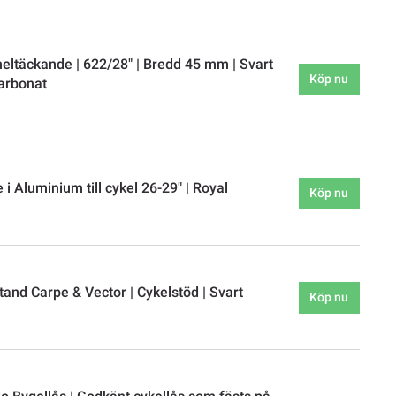
eltäckande | 622/28" | Bredd 45 mm | Svart
Köp nu
carbonat
 i Aluminium till cykel 26-29" | Royal
Köp nu
and Carpe & Vector | Cykelstöd | Svart
Köp nu