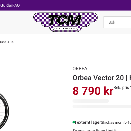
l
Guider
FAQ
dust Blue
ORBEA
Orbea Vector 20 |
8 790 kr
Rek. pris 
I externt lager
Skickas inom 5-1
Se om varan finns i butik