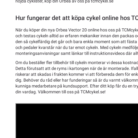
nöjda cyklister, köp din Orbea av oss på tcmcykel.se
Hur fungerar det att köpa cykel online hos 
När du köper din nya Orbea Vector 20 online hos oss på TCMcyke
och testas cykeln alltid av erfaren mekaniker innan den packas och
den så cykelfärdig det går och bara enkla moment som att fästa s
och pedaler kvarstår när du tar emot cykeln. Med cykeln medfölje
monteringsanvisningar samt länkar till instruktionsvideos där allti
Om du beställer fler tillbehör till cykeln monterar vi dessa kostnad
Detta förutsatt att de ryms i kartongen när de är monterade. Ifal
riskerar att skadas i frakten kommer vi att förbereda dem för enk
dig. Behöver du råd eller har funderingar så är du varmt välkom
kunniga medarbetare på kundsupport. Efter ditt köp får du en tryg
din vardag. Välkommen till oss på TCMcykel.se!