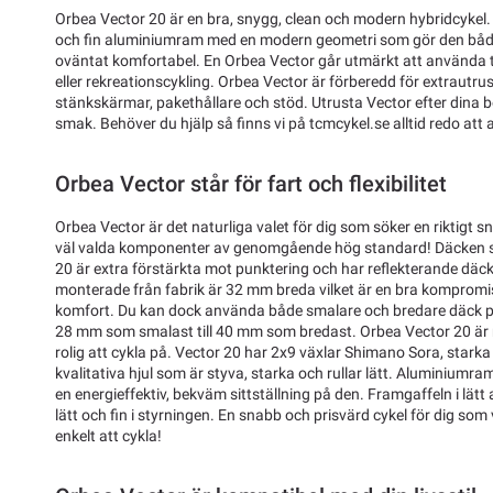
Orbea Vector 20 är en bra, snygg, clean och modern hybridcykel.
och fin aluminiumram med en modern geometri som gör den båd
oväntat komfortabel. En Orbea Vector går utmärkt att använda til
eller rekreationscykling. Orbea Vector är förberedd för extrautr
stänkskärmar, pakethållare och stöd. Utrusta Vector efter dina beh
smak. Behöver du hjälp så finns vi på tcmcykel.se alltid redo att 
Orbea Vector står för fart och flexibilitet
Orbea Vector är det naturliga valet för dig som söker en riktigt 
väl valda komponenter av genomgående hög standard! Däcken s
20 är extra förstärkta mot punktering och har reflekterande däck
monterade från fabrik är 32 mm breda vilket är en bra kompromis
komfort. Du kan dock använda både smalare och bredare däck på
28 mm som smalast till 40 mm som bredast. Orbea Vector 20 är 
rolig att cykla på. Vector 20 har 2x9 växlar Shimano Sora, stark
kvalitativa hjul som är styva, starka och rullar lätt. Aluminiumrame
en energieffektiv, bekväm sittställning på den. Framgaffeln i lätt 
lätt och fin i styrningen. En snabb och prisvärd cykel för dig som v
enkelt att cykla!