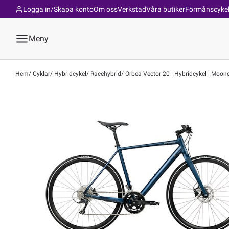
Logga in/Skapa konto
Om oss
Verkstad
Våra butiker
Förmånscyke
Meny
Hem
Cyklar
Hybridcykel
Racehybrid
Orbea Vector 20 | Hybridcykel | Moon