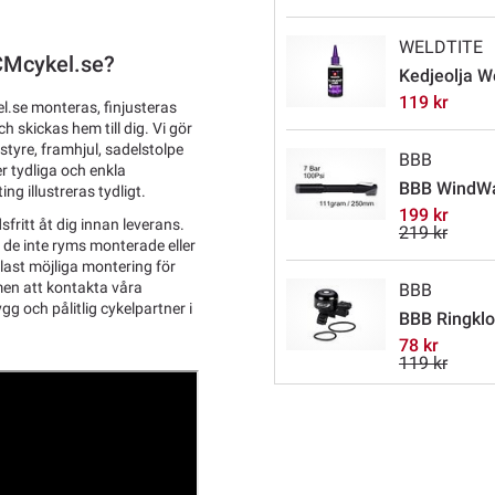
WELDTITE
TCMcykel.se?
Kedjeolja W
119 kr
l.se monteras, finjusteras
 skickas hem till dig. Vi gör
tyre, framhjul, sadelstolpe
BBB
r tydliga och enkla
BBB WindW
ng illustreras tydligt.
199 kr
sfritt åt dig innan leverans.
219 kr
l de inte ryms monterade eller
last möjliga montering för
men att kontakta våra
BBB
g och pålitlig cykelpartner i
BBB Ringklo
78 kr
119 kr