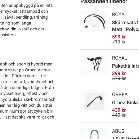
Passande tillbehör
 Den är uppbyggd på en lätt
e mycket lättrampad och
ROYAL
l såväl pendling, träning
Skärmsats h
ustning som långa
ov, din livsstil och din
Matt | Poly
assistera.
599 kr
719 kr
ROYAL
snabb och sportig hybrid med
Pakethållare
om sitter på Orbea Vector
399 kr
sidor. Däcken som sitter
579 kr
s mellan fart, vridstyhet och
 den befintliga fälgen. Från
mycket energieffektiv och
ORBEA
a hydrauliska skivbromsar och
Orbea Kickst
n har låg vikt och du sitter i
439 kr
aluminium gör att cykeln blir
449 kr
ill att det ska vara roligt och
ABUS