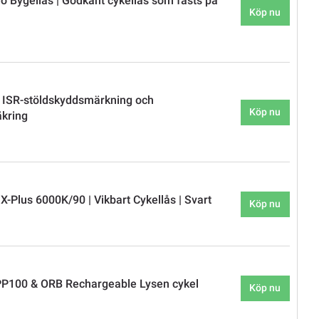
 Bygellås | Godkänt cykellås som fästs på
Köp nu
 ISR-stöldskyddsmärkning och
Köp nu
äkring
-Plus 6000K/90 | Vikbart Cykellås | Svart
Köp nu
P100 & ORB Rechargeable Lysen cykel
Köp nu