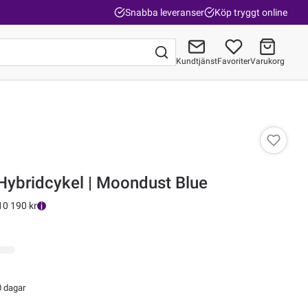
Snabba leveranser
Köp tryggt online
Kundtjänst
Favoriter
Varukorg
Gå till kassan
 Hybridcykel | Moondust Blue
10 190 kr
0 dagar