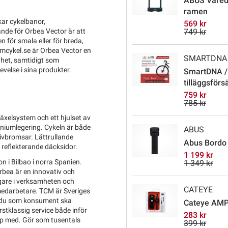
ABUS Varedo
ramen
kar cykelbanor,
569 kr
nde för Orbea Vector är att
749 kr
n för smala eller för breda,
tcmcykel.se är Orbea Vector en
SMARTDNA
ighet, samtidigt som
evelse i sina produkter.
SmartDNA /
tilläggsförs
759 kr
785 kr
xelsystem och ett hjulset av
miniumlegering. Cykeln är både
ABUS
kivbromsar. Lättrullande
Abus Bordo X
reflekterande däcksidor.
1 199 kr
 i Bilbao i norra Spanien.
1 349 kr
rbea är en innovativ och
gare i verksamheten och
CATEYE
 medarbetare. TCM är Sveriges
tt du som konsument ska
Cateye AMP
örstklassig service både inför
283 kr
älp med. Gör som tusentals
399 kr