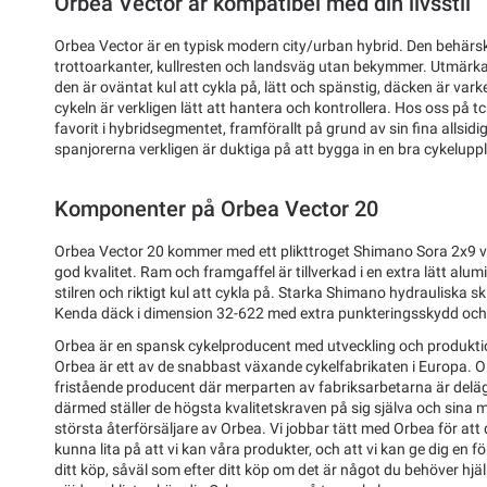
Orbea Vector är kompatibel med din livsstil
Orbea Vector är en typisk modern city/urban hybrid. Den behärs
trottoarkanter, kullresten och landsväg utan bekymmer. Utmärka
den är oväntat kul att cykla på, lätt och spänstig, däcken är varke
cykeln är verkligen lätt att hantera och kontrollera. Hos oss på 
favorit i hybridsegmentet, framförallt på grund av sin fina allsid
spanjorerna verkligen är duktiga på att bygga in en bra cykeluppl
Komponenter på Orbea Vector 20
Orbea Vector 20 kommer med ett plikttroget Shimano Sora 2x9 vä
god kvalitet. Ram och framgaffel är tillverkad i en extra lätt alu
stilren och riktigt kul att cykla på. Starka Shimano hydrauliska s
Kenda däck i dimension 32-622 med extra punkteringsskydd och 
Orbea är en spansk cykelproducent med utveckling och produktion
Orbea är ett av de snabbast växande cykelfabrikaten i Europa. O
fristående producent där merparten av fabriksarbetarna är delä
därmed ställer de högsta kvalitetskraven på sig själva och sina
största återförsäljare av Orbea. Vi jobbar tätt med Orbea för a
kunna lita på att vi kan våra produkter, och att vi kan ge dig en f
ditt köp, såväl som efter ditt köp om det är något du behöver hj