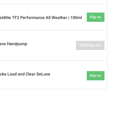
Köp nu
eldtite TF2 Performance All Weather | 100ml
ave Handpump
Tillfälligt slut
cka Loud and Clear DeLuxe
Köp nu