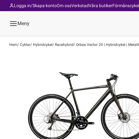
Logga in/Skapa konto
Om oss
Verkstad
Våra butiker
Förmånscyke
Meny
Hem
Cyklar
Hybridcykel
Racehybrid
Orbea Vector 20 | Hybridcykel | Metalli