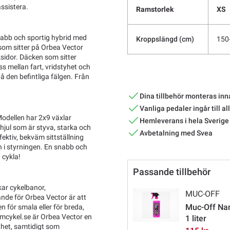
assistera.
Ramstorlek
XS
snabb och sportig hybrid med
Kroppslängd (cm)
150
om sitter på Orbea Vector
sidor. Däcken som sitter
s mellan fart, vridstyhet och
 den befintliga fälgen. Från
Dina tillbehör monteras inn
Vanliga pedaler ingår till al
Modellen har 2x9 växlar
Hemleverans i hela Sverige
hjul som är styva, starka och
Avbetalning med Svea
fektiv, bekväm sittställning
in i styrningen. En snabb och
t cykla!
Passande tillbehör
kar cykelbanor,
MUC-OFF
nde för Orbea Vector är att
Muc-Off Nan
n för smala eller för breda,
tcmcykel.se är Orbea Vector en
1 liter
ighet, samtidigt som