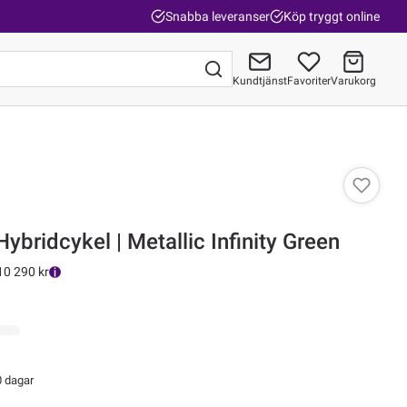
Snabba leveranser
Köp tryggt online
Kundtjänst
Favoriter
Varukorg
Gå till kassan
ybridcykel | Metallic Infinity Green
10 290 kr
0 dagar