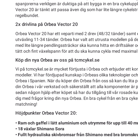
spanjorerna verkligen är duktiga på att bygga in en bra cykeluppl
Vector 20 är tänkt att passa även dig som har lite längre cykelst
regelbundet.
2x drivlina på Orbea Vector 20
Orbea Vector 20 har ett veparti med 2 drev (48/32 tänder) samt
utväxling 11-34 tänder. Orbea har valt att utrusta modellen på det
med lite längre pendlingssträckor ska kunna hitta en driftsäker o
tätt och fint växelspann för att du ska kunna cykla med maximal 
Köp din nya Orbea av oss på tcmcykel.se
Vi på tcmcykel.se är mycket förtjusta i Orbea och erbjuder ett k
modeller. Vi har fördjupad kunskap i Orbeas olika teknologier o
Orbea i Spanien. När du köper din Orbea från oss så kan du lita på
din Orbea i vår verkstad och säkerställt att alla komponenter är 
sedan någon hjälp efter köpet så har du tillgång till vår rosade 
dig med frågor kring din nya Orbea. En bra cykel från en bra cykel
matchning!
Höjdpunkter Orbea Vector 20:
• Ram och gaffel i lätt aluminium och utrymme för upp till 40 
• 18 växlar Shimano Sora
• Fullt hydrauliska skivbromsar från Shimano med bra bromskraf