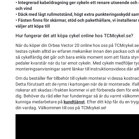
• Integrerad kabeldragning ger cykeln ett renare utseende och
och vind
• Däck med lågt rullmotstånd, högt extra punkteringsskydd sam
• Fästen finns för skärmar, stöd och pakethållare, vi installer
väljer att köpa till
Hur fungerar det att köpa cykel online hos TCMcykel.se?
När du köper din Orbea Vector 20 online hos oss på TCMcykel.se
testas cykeln alltid av erfaren mekaniker innan den packas och ski
så cykelfärdig det går och bara enkla moment som att fästa styre
pedaler kvarstår när du tar emot cykeln. Med cykeln medföljer ty
monteringsanvisningar samt länkar till instruktionsvideos där allti
Om du beställer fler tillbehör till cykeln monterar vi dessa kostnad
Detta förutsatt att de ryms i kartongen när de är monterade. Ifal
riskerar att skadas i frakten kommer vi att förbereda dem för enk
dig. Behöver du råd eller har funderingar så är du varmt välkom
kunniga medarbetare på
kundtjänst
. Efter ditt köp får du en tryg
din vardag. Välkommen till oss på TCMcykel.se!