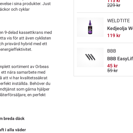
115 kr
evelse i sina produkter. Just
229 kr
räckor och cyklar
WELDTITE
Kedjeolja W
 en 9-delad kassettkrans med
119 kr
ta vis för att även cyklisten
ch prisvärd hybrid med ett
energieffektivitet.
BBB
BBB EasyLif
45 kr
omplett sortiment av Orbeas
59 kr
ch ett nära samarbete med
 att vi har kvalitetssäkrat
perfekt inställda. Behöver du
kundtjänst som gärna hjälper
återförsäljare, en perfekt
mm breda däck
t i alla väder