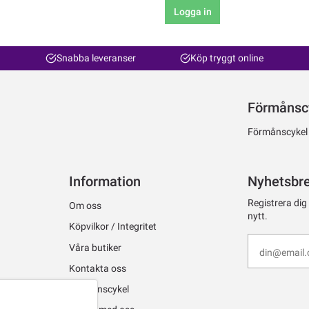
Logga in
Snabba leveranser
Köp tryggt online
Förmånsc
Förmånscykel ti
Information
Nyhetsbr
Registrera dig
Om oss
nytt.
Köpvilkor / Integritet
Våra butiker
Kontakta oss
Förmånscykel