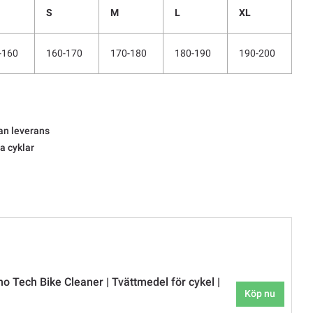
S
M
L
XL
-160
160-170
170-180
180-190
190-200
an leverans
la cyklar
o Tech Bike Cleaner | Tvättmedel för cykel |
Köp nu