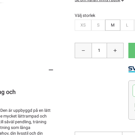
Välj storlek
Bevaka
Bevaka
Bev
XS
S
M
L
ng och
 Den är uppbyggd på en lätt
e mycket lättrampad och
l såväl pendling, träning
ustning som långa
ov, din livsstil och din