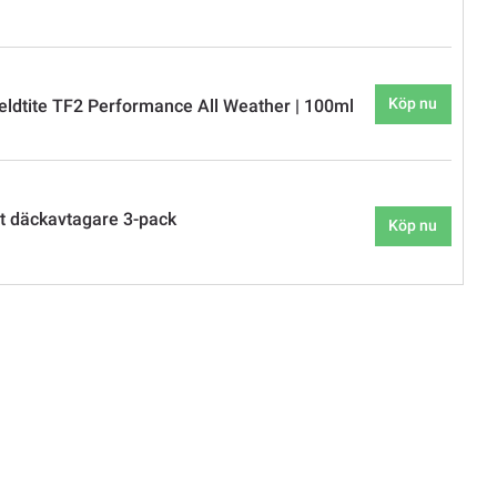
Köp nu
eldtite TF2 Performance All Weather | 100ml
t däckavtagare 3-pack
Köp nu