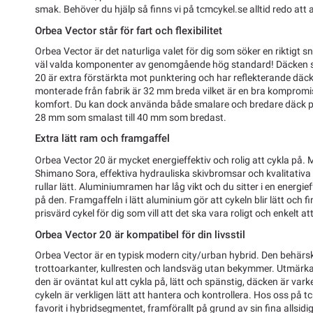
smak. Behöver du hjälp så finns vi på tcmcykel.se alltid redo att 
Orbea Vector står för fart och flexibilitet
Orbea Vector är det naturliga valet för dig som söker en riktigt 
väl valda komponenter av genomgående hög standard! Däcken s
20 är extra förstärkta mot punktering och har reflekterande däck
monterade från fabrik är 32 mm breda vilket är en bra kompromis
komfort. Du kan dock använda både smalare och bredare däck på
28 mm som smalast till 40 mm som bredast.
Extra lätt ram och framgaffel
Orbea Vector 20 är mycket energieffektiv och rolig att cykla på. 
Shimano Sora, effektiva hydrauliska skivbromsar och kvalitativa 
rullar lätt. Aluminiumramen har låg vikt och du sitter i en energief
på den. Framgaffeln i lätt aluminium gör att cykeln blir lätt och f
prisvärd cykel för dig som vill att det ska vara roligt och enkelt at
Orbea Vector 20 är kompatibel för din livsstil
Orbea Vector är en typisk modern city/urban hybrid. Den behärs
trottoarkanter, kullresten och landsväg utan bekymmer. Utmärka
den är oväntat kul att cykla på, lätt och spänstig, däcken är varke
cykeln är verkligen lätt att hantera och kontrollera. Hos oss på 
favorit i hybridsegmentet, framförallt på grund av sin fina allsid