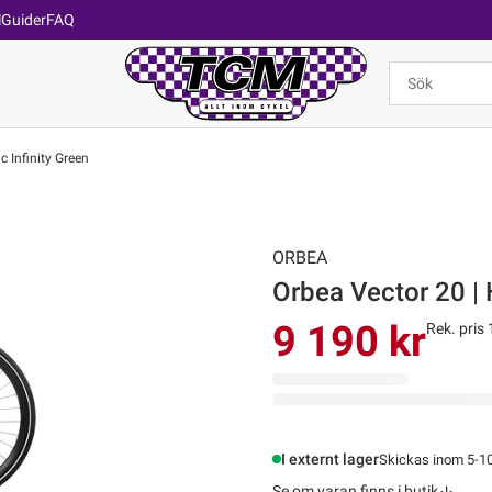
l
Guider
FAQ
c Infinity Green
ORBEA
Orbea Vector 20 | H
9 190 kr
Rek. pris 
I externt lager
Skickas inom 5-1
Se om varan finns i butik