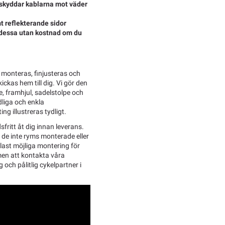
 skyddar kablarna mot väder
t reflekterande sidor
ar dessa utan kostnad om du
 monteras, finjusteras och
ckas hem till dig. Vi gör den
, framhjul, sadelstolpe och
dliga och enkla
ng illustreras tydligt.
sfritt åt dig innan leverans.
l de inte ryms monterade eller
last möjliga montering för
men att kontakta våra
g och pålitlig cykelpartner i