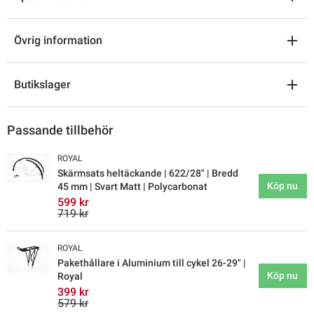
Övrig information
Butikslager
Passande tillbehör
ROYAL
Skärmsats heltäckande | 622/28" | Bredd
Köp nu
45 mm | Svart Matt | Polycarbonat
599 kr
719 kr
ROYAL
Pakethållare i Aluminium till cykel 26-29" |
Köp nu
Royal
399 kr
579 kr