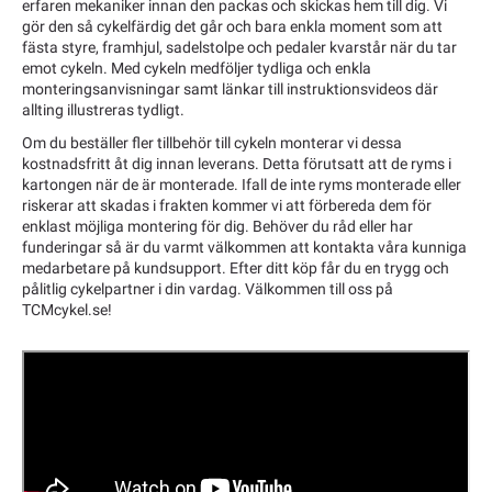
erfaren mekaniker innan den packas och skickas hem till dig. Vi
gör den så cykelfärdig det går och bara enkla moment som att
fästa styre, framhjul, sadelstolpe och pedaler kvarstår när du tar
emot cykeln. Med cykeln medföljer tydliga och enkla
monteringsanvisningar samt länkar till instruktionsvideos där
allting illustreras tydligt.
Om du beställer fler tillbehör till cykeln monterar vi dessa
kostnadsfritt åt dig innan leverans. Detta förutsatt att de ryms i
kartongen när de är monterade. Ifall de inte ryms monterade eller
riskerar att skadas i frakten kommer vi att förbereda dem för
enklast möjliga montering för dig. Behöver du råd eller har
funderingar så är du varmt välkommen att kontakta våra kunniga
medarbetare på kundsupport. Efter ditt köp får du en trygg och
pålitlig cykelpartner i din vardag. Välkommen till oss på
TCMcykel.se!