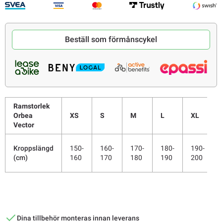
Beställ som förmånscykel
Ramstorlek
Orbea
XS
S
M
L
XL
Vector
Kroppslängd
150-
160-
170-
180-
190-
(cm)
160
170
180
190
200
Dina tillbehör monteras innan leverans