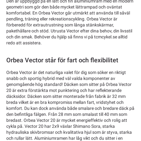
Den är uppbyggd på en lätt och fin aluminiumram med en modern
geometri som gör den både mycket lättrampad och oväntat
komfortabel. En Orbea Vector går utmärkt att använda till såväl
pendling, träning eller rekreationscykling. Orbea Vector är
förberedd för extrautrustning som långa stänkskärmar,
pakethållare och stöd. Utrusta Vector efter dina behov, din livsstil
och din smak. Behöver du hjälp så finns vi på tcmcykel.se alltid
redo att assistera.
Orbea Vector står för fart och flexibilitet
Orbea Vector är det naturliga valet för dig som söker en riktigt
snabb och sportig hybrid med väl valda komponenter av
genomgående hög standard! Däcken som sitter på Orbea Vector
20 är extra förstärkta mot punktering och har reflekterande
däcksidor. Däcken som sitter monterade från fabrik är 32 mm
breda vilket är en bra kompromiss mellan fart, vridstyhet och
komfort. Du kan dock använda både smalare och bredare däck på
den befintliga fälgen. Från 28 mm som smalast till 40 mm som
bredast. Orbea Vector 20 är mycket energieffektiv och rolig att
cykla på. Vector 20 har 2x9 växlar Shimano Sora, starka
hydrauliska skivbromsar och kvalitativa hjul som är styva, starka
och rullar lätt. Aluminiumramen har låg vikt och du sitter i en