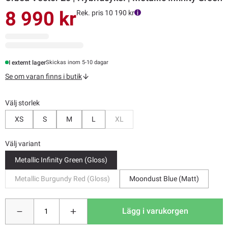
8 990 kr
Rek. pris 10 190 kr
I externt lager
Skickas inom 5-10 dagar
Se om varan finns i butik
Välj storlek
Bevaka
XS
S
M
L
XL
Välj variant
Metallic Infinity Green (Gloss)
Metallic Burgundy Red (Gloss)
Moondust Blue (Matt)
Lägg i varukorgen