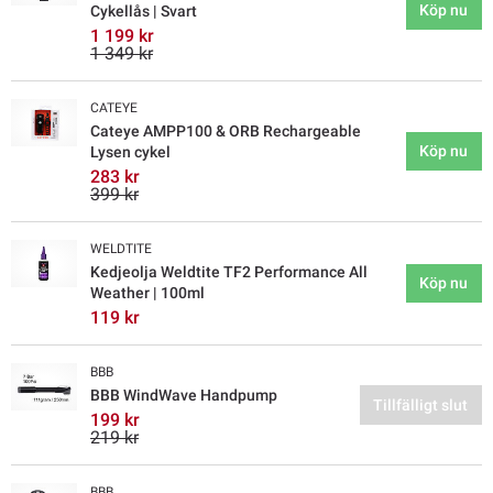
Köp nu
Cykellås | Svart
1 199 kr
1 349 kr
CATEYE
Cateye AMPP100 & ORB Rechargeable
Köp nu
Lysen cykel
283 kr
399 kr
WELDTITE
Kedjeolja Weldtite TF2 Performance All
Köp nu
Weather | 100ml
119 kr
BBB
BBB WindWave Handpump
Tillfälligt slut
199 kr
219 kr
BBB