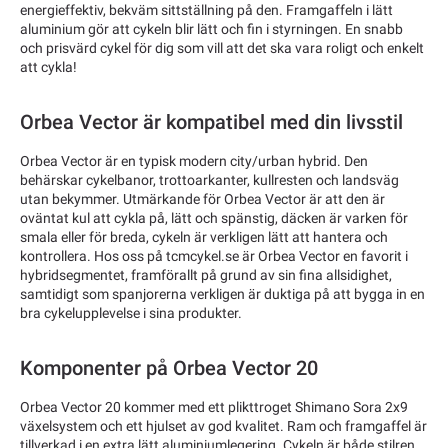
energieffektiv, bekväm sittställning på den. Framgaffeln i lätt
aluminium gör att cykeln blir lätt och fin i styrningen. En snabb
och prisvärd cykel för dig som vill att det ska vara roligt och enkelt
att cykla!
Orbea Vector är kompatibel med din livsstil
Orbea Vector är en typisk modern city/urban hybrid. Den
behärskar cykelbanor, trottoarkanter, kullresten och landsväg
utan bekymmer. Utmärkande för Orbea Vector är att den är
oväntat kul att cykla på, lätt och spänstig, däcken är varken för
smala eller för breda, cykeln är verkligen lätt att hantera och
kontrollera. Hos oss på tcmcykel.se är Orbea Vector en favorit i
hybridsegmentet, framförallt på grund av sin fina allsidighet,
samtidigt som spanjorerna verkligen är duktiga på att bygga in en
bra cykelupplevelse i sina produkter.
Komponenter på Orbea Vector 20
Orbea Vector 20 kommer med ett plikttroget Shimano Sora 2x9
växelsystem och ett hjulset av god kvalitet. Ram och framgaffel är
tillverkad i en extra lätt aluminiumlegering. Cykeln är både stilren