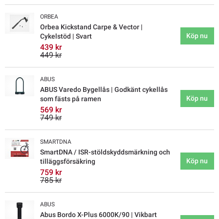
ORBEA
Orbea Kickstand Carpe & Vector |
Köp nu
Cykelstöd | Svart
439 kr
449 kr
ABUS
ABUS Varedo Bygellås | Godkänt cykellås
Köp nu
som fästs på ramen
569 kr
749 kr
SMARTDNA
SmartDNA / ISR-stöldskyddsmärkning och
Köp nu
tilläggsförsäkring
759 kr
785 kr
ABUS
Abus Bordo X-Plus 6000K/90 | Vikbart