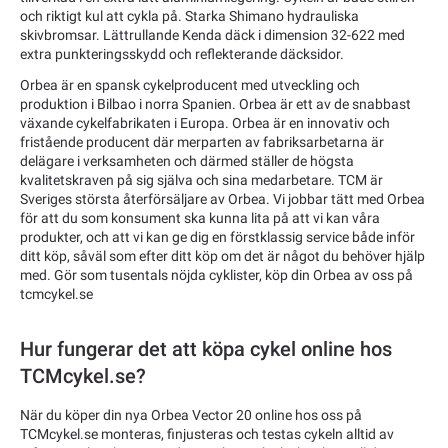
och riktigt kul att cykla på. Starka Shimano hydrauliska
skivbromsar. Lättrullande Kenda däck i dimension 32-622 med
extra punkteringsskydd och reflekterande däcksidor.
Orbea är en spansk cykelproducent med utveckling och
produktion i Bilbao i norra Spanien. Orbea är ett av de snabbast
växande cykelfabrikaten i Europa. Orbea är en innovativ och
fristående producent där merparten av fabriksarbetarna är
delägare i verksamheten och därmed ställer de högsta
kvalitetskraven på sig själva och sina medarbetare. TCM är
Sveriges största återförsäljare av Orbea. Vi jobbar tätt med Orbea
för att du som konsument ska kunna lita på att vi kan våra
produkter, och att vi kan ge dig en förstklassig service både inför
ditt köp, såväl som efter ditt köp om det är något du behöver hjälp
med. Gör som tusentals nöjda cyklister, köp din Orbea av oss på
tcmcykel.se
Hur fungerar det att köpa cykel online hos
TCMcykel.se?
När du köper din nya Orbea Vector 20 online hos oss på
TCMcykel.se monteras, finjusteras och testas cykeln alltid av