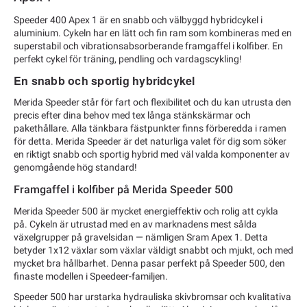
Speeder 400 Apex 1 är en snabb och välbyggd hybridcykel i
aluminium. Cykeln har en lätt och fin ram som kombineras med en
superstabil och vibrationsabsorberande framgaffel i kolfiber. En
perfekt cykel för träning, pendling och vardagscykling!
En snabb och sportig hybridcykel
Merida Speeder står för fart och flexibilitet och du kan utrusta den
precis efter dina behov med tex långa stänkskärmar och
pakethållare. Alla tänkbara fästpunkter finns förberedda i ramen
för detta. Merida Speeder är det naturliga valet för dig som söker
en riktigt snabb och sportig hybrid med väl valda komponenter av
genomgående hög standard!
Framgaffel i kolfiber på Merida Speeder 500
Merida Speeder 500 är mycket energieffektiv och rolig att cykla
på. Cykeln är utrustad med en av marknadens mest sålda
växelgrupper på gravelsidan — nämligen Sram Apex 1. Detta
betyder 1x12 växlar som växlar väldigt snabbt och mjukt, och med
mycket bra hållbarhet. Denna pasar perfekt på Speeder 500, den
finaste modellen i Speedeer-familjen.
Speeder 500 har urstarka hydrauliska skivbromsar och kvalitativa