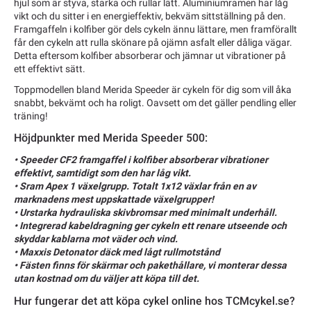
hjul som är styva, starka och rullar lätt. Aluminiumramen har låg
vikt och du sitter i en energieffektiv, bekväm sittställning på den.
Framgaffeln i kolfiber gör dels cykeln ännu lättare, men framförallt
får den cykeln att rulla skönare på ojämn asfalt eller dåliga vägar.
Detta eftersom kolfiber absorberar och jämnar ut vibrationer på
ett effektivt sätt.
Toppmodellen bland Merida Speeder är cykeln för dig som vill åka
snabbt, bekvämt och ha roligt. Oavsett om det gäller pendling eller
träning!
Höjdpunkter med Merida Speeder 500:
• Speeder CF2 framgaffel i kolfiber absorberar vibrationer
effektivt, samtidigt som den har låg vikt.
• Sram Apex 1 växelgrupp. Totalt 1x12 växlar från en av
marknadens mest uppskattade växelgrupper!
• Urstarka hydrauliska skivbromsar med minimalt underhåll.
• Integrerad kabeldragning ger cykeln ett renare utseende och
skyddar kablarna mot väder och vind.
• Maxxis Detonator däck med lågt rullmotstånd
• Fästen finns för skärmar och pakethållare, vi monterar dessa
utan kostnad om du väljer att köpa till det.
Hur fungerar det att köpa cykel online hos TCMcykel.se?