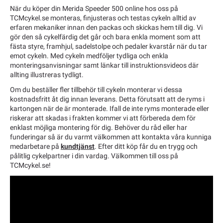
När du köper din Merida Speeder 500 online hos oss på
TCMcykel.se monteras, finjusteras och testas cykeln alltid av
erfaren mekaniker innan den packas och skickas hem till dig. Vi
gör den så cykelfärdig det går och bara enkla moment som att
fästa styre, framhjul, sadelstolpe och pedaler kvarstår när du tar
emot cykeln. Med cykeln medföljer tydliga och enkla
monteringsanvisningar samt länkar till instruktionsvideos där
allting illustreras tydligt.
Om du beställer fler tillbehör till cykeln monterar vi dessa
kostnadsfritt åt dig innan leverans. Detta förutsatt att de ryms i
kartongen när de är monterade. Ifall de inte ryms monterade eller
riskerar att skadas i frakten kommer vi att förbereda dem för
enklast möjliga montering för dig. Behöver du råd eller har
funderingar så är du varmt välkommen att kontakta våra kunniga
medarbetare på
kundtjänst
. Efter ditt köp får du en trygg och
pålitlig cykelpartner i din vardag. Välkommen till oss på
TCMcykel.se!