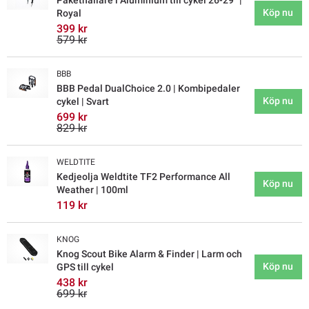
Pakethållare i Aluminium till cykel 26-29" |
Köp nu
Royal
399 kr
579 kr
BBB
BBB Pedal DualChoice 2.0 | Kombipedaler
Köp nu
cykel | Svart
699 kr
829 kr
WELDTITE
Kedjeolja Weldtite TF2 Performance All
Köp nu
Weather | 100ml
119 kr
KNOG
Knog Scout Bike Alarm & Finder | Larm och
Köp nu
GPS till cykel
438 kr
699 kr