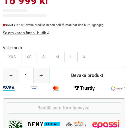
16 999 kr
Snart i lager
Bevaka produkt nedan och få mail när den blir tillgänglig
Se om varan finns i butik
Välj storlek
Bevaka
Bevaka
Bevaka
Bevaka
Bevaka
Bevaka
XXS
XS
S
M
L
XL
Bevaka produkt
Beställ som förmånscykel