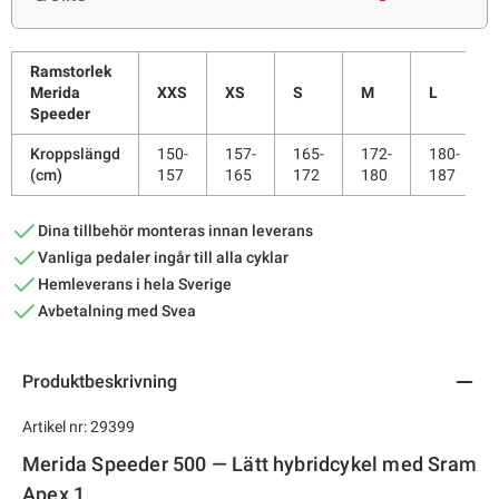
Ramstorlek
Merida
XXS
XS
S
M
L
Speeder
Kroppslängd
150-
157-
165-
172-
180-
(cm)
157
165
172
180
187
Dina tillbehör monteras innan leverans
Vanliga pedaler ingår till alla cyklar
Hemleverans i hela Sverige
Avbetalning med Svea
Produktbeskrivning
Artikel nr: 29399
Merida Speeder 500 — Lätt hybridcykel med Sram
Apex 1