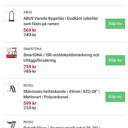
ABUS
ABUS Varedo Bygellås | Godkänt cykellås
Köp nu
som fästs på ramen
569 kr
749 kr
SMARTDNA
SmartDNA / ISR-stöldskyddsmärkning och
Köp nu
tilläggsförsäkring
759 kr
785 kr
ROYAL
Skärmsats heltäckande | 45mm | 622/28" |
Köp nu
Mattsvart | Polycarbonat
599 kr
719 kr
ROYAL