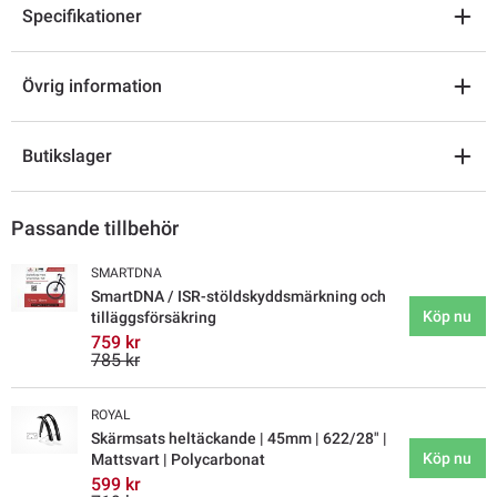
Specifikationer
Övrig information
Butikslager
Passande tillbehör
SMARTDNA
SmartDNA / ISR-stöldskyddsmärkning och
Köp nu
tilläggsförsäkring
759 kr
785 kr
ROYAL
Skärmsats heltäckande | 45mm | 622/28" |
Köp nu
Mattsvart | Polycarbonat
599 kr