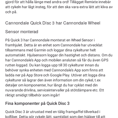
gjord för att hålla länge med andra ord! Tillägget Remixte innebär
att cykeln har lågt insteg, för att den ska vara extra lätt att kliva av
och på.
Cannondale Quick Disc 3 har Cannondale Wheel
Sensor monterad
På Quick 3 har Cannondale monterat en Wheel Sensor i
framhjulet. Detta är en enhet som Cannondale har utvecklat
tillsammans med Garmin och loggar dina cykelturer helt
automatiskt. Hjulsensorn loggar din hastighet och distans. Om du
har Cannondale's App och mobilen ansluten så får du även GPS
rutten loggad. Du kan logga upp till 30 cykelturer innan du
behöver synka enheten med Cannondale's App som finns att
ladda ner på App Store och Google Play. Utöver att logga dina
cykelturer så lagrar den även information om din cykel, t.ex
detaljer om komponenter, hur långt du har cyklat med din
nuvarande drivlina, serviceintervaller på stötdämpare etc. Ett
riktigt smidigt tillbehör som ingår!
Fina komponenter på Quick Disc 3
Quick Disc 3 är utrustad med en tålig framgaffel tillverkad i
kolfiber. Detta gör cykeln lätt, samtidigt som den hjälper till att