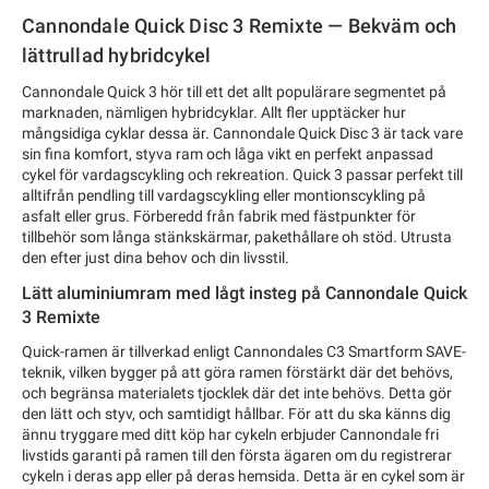
Cannondale Quick Disc 3 Remixte — Bekväm och
lättrullad hybridcykel
Cannondale Quick 3 hör till ett det allt populärare segmentet på
marknaden, nämligen hybridcyklar. Allt fler upptäcker hur
mångsidiga cyklar dessa är. Cannondale Quick Disc 3 är tack vare
sin fina komfort, styva ram och låga vikt en perfekt anpassad
cykel för vardagscykling och rekreation. Quick 3 passar perfekt till
alltifrån pendling till vardagscykling eller montionscykling på
asfalt eller grus. Förberedd från fabrik med fästpunkter för
tillbehör som långa stänkskärmar, pakethållare oh stöd. Utrusta
den efter just dina behov och din livsstil.
Lätt aluminiumram med lågt insteg på Cannondale Quick
3 Remixte
Quick-ramen är tillverkad enligt Cannondales C3 Smartform SAVE-
teknik, vilken bygger på att göra ramen förstärkt där det behövs,
och begränsa materialets tjocklek där det inte behövs. Detta gör
den lätt och styv, och samtidigt hållbar. För att du ska känns dig
ännu tryggare med ditt köp har cykeln erbjuder Cannondale fri
livstids garanti på ramen till den första ägaren om du registrerar
cykeln i deras app eller på deras hemsida. Detta är en cykel som är