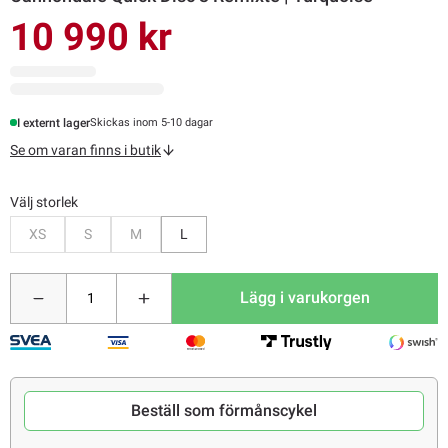
10 990 kr
I externt lager
Skickas inom 5-10 dagar
Se om varan finns i butik
Välj storlek
Bevaka
Bevaka
Bevaka
XS
S
M
L
Lägg i varukorgen
Beställ som förmånscykel