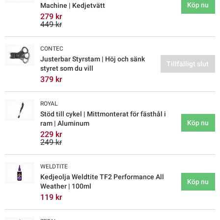
Köp nu
Machine | Kedjetvätt
279 kr
449 kr
CONTEC
Justerbar Styrstam | Höj och sänk
Tillfälligt slut
styret som du vill
379 kr
ROYAL
Stöd till cykel | Mittmonterat för fästhål i
Köp nu
ram | Aluminum
229 kr
249 kr
WELDTITE
Kedjeolja Weldtite TF2 Performance All
Köp nu
Weather | 100ml
119 kr