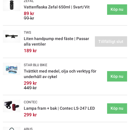
ZEFAL
Vattenflaska Zefal 650ml | Svart/Vit
Köp nu
89 kr
99 kr
TWS
Liten handpump med fäste | Passar
Tillfälligt slut
alla ventiler
189 kr
STAR BLU BIKE
Tvättkit med medel, olja och verktyg för
Köp nu
underhåll av cykel
299 kr
449 kr
CONTEC
Lampa fram + bak | Contec LS-247 LED
Köp nu
299 kr
ABUS