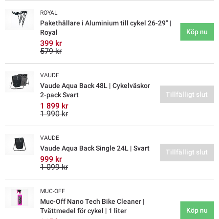
ROYAL
Pakethållare i Aluminium till cykel 26-29" |
Köp nu
Royal
399 kr
579 kr
VAUDE
Vaude Aqua Back 48L | Cykelväskor
Tillfälligt slut
2-pack Svart
1 899 kr
1 990 kr
VAUDE
Vaude Aqua Back Single 24L | Svart
Tillfälligt slut
999 kr
1 099 kr
MUC-OFF
Muc-Off Nano Tech Bike Cleaner |
Köp nu
Tvättmedel för cykel | 1 liter