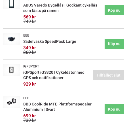
ABUS Varedo Bygellås | Godkänt cykellås
Köp nu
som fästs på ramen
569 kr
749 kr
BBB
Sadelväska SpeedPack Large
Köp nu
349 kr
369 kr
IGPSPORT
iGPSport iGS320 | Cykeldator med
Tillfälligt slut
GPS och notifikationer
929 kr
BBB
BBB CoolRide MTB Plattformspedaler
Köp nu
Aluminium | Svart
699 kr
739 kr