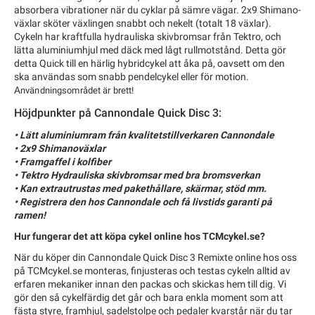
absorbera vibrationer när du cyklar på sämre vägar. 2x9 Shimano-
växlar sköter växlingen snabbt och nekelt (totalt 18 växlar).
Cykeln har kraftfulla hydrauliska skivbromsar från Tektro, och
lätta aluminiumhjul med däck med lågt rullmotstånd. Detta gör
detta Quick till en härlig hybridcykel att åka på, oavsett om den
ska användas som snabb pendelcykel eller för motion.
A
nvändningsområdet är brett!
Höjdpunkter på Cannondale Quick Disc 3:
• Lätt aluminiumram från kvalitetstillverkaren Cannondale
• 2x9 Shimanoväxlar
• Framgaffel i kolfiber
• Tektro Hydrauliska skivbromsar med bra bromsverkan
• Kan extrautrustas med pakethållare, skärmar, stöd mm.
• Registrera den hos Cannondale och få livstids garanti på
ramen!
Hur fungerar det att köpa cykel online hos TCMcykel.se?
När du köper din Cannondale Quick Disc 3 Remixte online hos oss
på TCMcykel.se monteras, finjusteras och testas cykeln alltid av
erfaren mekaniker innan den packas och skickas hem till dig. Vi
gör den så cykelfärdig det går och bara enkla moment som att
fästa styre, framhjul, sadelstolpe och pedaler kvarstår när du tar