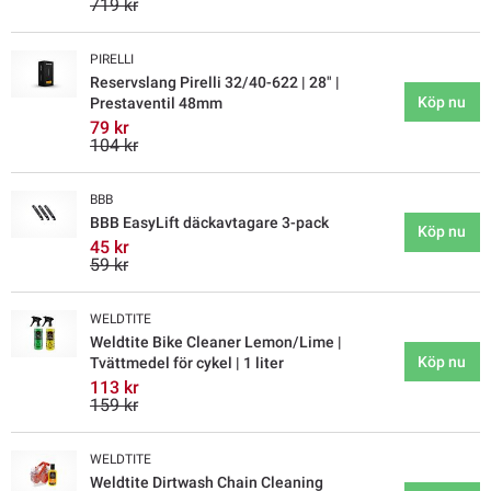
719 kr
PIRELLI
Reservslang Pirelli 32/40-622 | 28" |
Köp nu
Prestaventil 48mm
79 kr
104 kr
BBB
BBB EasyLift däckavtagare 3-pack
Köp nu
45 kr
59 kr
WELDTITE
Weldtite Bike Cleaner Lemon/Lime |
Köp nu
Tvättmedel för cykel | 1 liter
113 kr
159 kr
WELDTITE
Weldtite Dirtwash Chain Cleaning