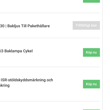
Tillfälligt slut
0 | Bakljus Till Pakethållare
i3 Baklampa Cykel
Köp nu
 ISR-stöldskyddsmärkning och
Köp nu
äkring