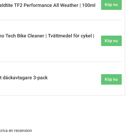
Köp nu
eldtite TF2 Performance All Weather | 100ml
o Tech Bike Cleaner | Tvättmedel för cykel |
Köp nu
t däckavtagare 3-pack
Köp nu
kriva en recension