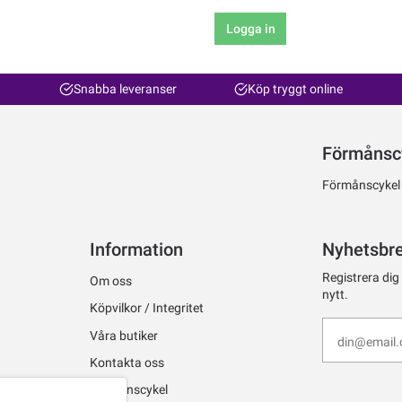
Logga in
Snabba leveranser
Köp tryggt online
Förmånsc
Förmånscykel ti
Information
Nyhetsbr
Registrera dig
Om oss
nytt.
Köpvilkor / Integritet
Våra butiker
Kontakta oss
Förmånscykel