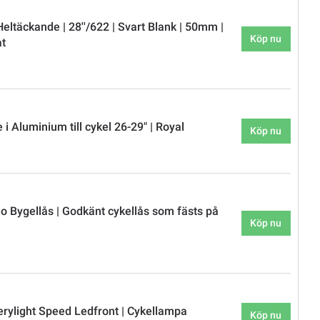
eltäckande | 28''/622 | Svart Blank | 50mm |
Köp nu
at
 i Aluminium till cykel 26-29" | Royal
Köp nu
 Bygellås | Godkänt cykellås som fästs på
Köp nu
erylight Speed Ledfront | Cykellampa
Köp nu