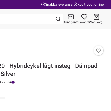
Snabba leveranser
Köp tryggt online
Kundtjänst
Favoriter
Varukorg
Gå till kassan
0 | Hybridcykel lågt insteg | Dämpad
Silver
8 990 kr