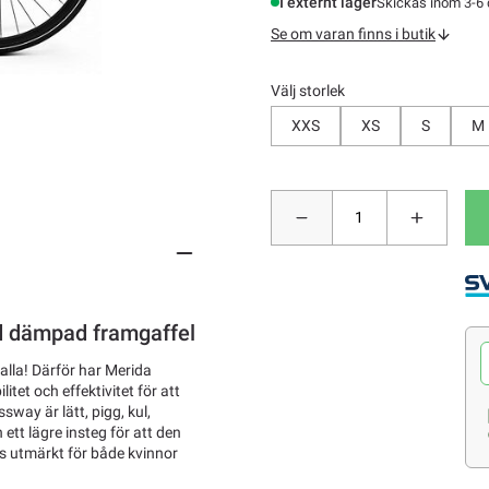
I externt lager
Skickas inom 3-6
Se om varan finns i butik
Välj storlek
XXS
XS
S
M
d dämpad framgaffel
 alla! Därför har Merida
itet och effektivitet för att
way är lätt, pigg, kul,
 ett lägre insteg för att den
is utmärkt för både kvinnor