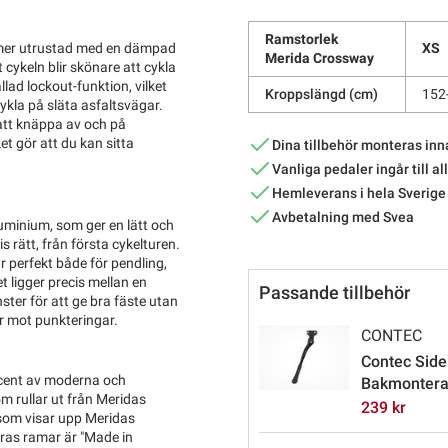
Ramstorlek
XS
mmer utrustad med en dämpad
Merida Crossway
cykeln blir skönare att cykla
lad lockout-funktion, vilket
Kroppslängd (cm)
152
kla på släta asfaltsvägar.
att knäppa av och på
 gör att du kan sitta
Dina tillbehör monteras inn
Vanliga pedaler ingår till al
Hemleverans i hela Sverige
Avbetalning med Svea
inium, som ger en lätt och
is rätt, från första cykelturen.
ar perfekt både för pendling,
 ligger precis mellan en
Passande tillbehör
ster för att ge bra fäste utan
r mot punkteringar.
CONTEC
Contec Sidek
ucent av moderna och
Bakmontera
om rullar ut från Meridas
239 kr
e som visar upp Meridas
eras ramar är "Made in