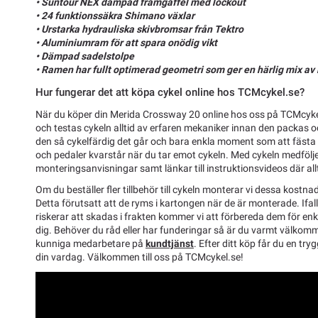
• Suntour NEX dämpad framgaffel med lockout
• 24 funktionssäkra Shimano växlar
• Urstarka hydrauliska skivbromsar från Tektro
• Aluminiumram för att spara onödig vikt
• Dämpad sadelstolpe
• Ramen har fullt optimerad geometri som ger en härlig mix av
Hur fungerar det att köpa cykel online hos TCMcykel.se?
När du köper din Merida Crossway 20 online hos oss på TCMcykel
och testas cykeln alltid av erfaren mekaniker innan den packas och
den så cykelfärdig det går och bara enkla moment som att fästa s
och pedaler kvarstår när du tar emot cykeln. Med cykeln medfölje
monteringsanvisningar samt länkar till instruktionsvideos där allti
Om du beställer fler tillbehör till cykeln monterar vi dessa kostnad
Detta förutsatt att de ryms i kartongen när de är monterade. Ifal
riskerar att skadas i frakten kommer vi att förbereda dem för enk
dig. Behöver du råd eller har funderingar så är du varmt välkom
kunniga medarbetare på
kundtjänst
. Efter ditt köp får du en tryg
din vardag. Välkommen till oss på TCMcykel.se!