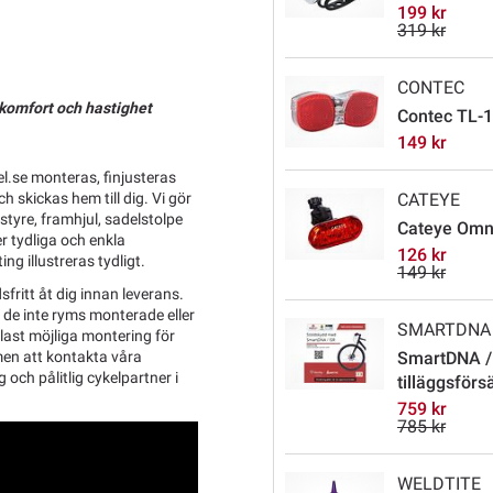
199 kr
319 kr
CONTEC
 komfort och hastighet
Contec TL-13
149 kr
.se monteras, finjusteras
 skickas hem till dig. Vi gör
CATEYE
tyre, framhjul, sadelstolpe
Cateye Omn
r tydliga och enkla
126 kr
ng illustreras tydligt.
149 kr
sfritt åt dig innan leverans.
l de inte ryms monterade eller
SMARTDNA
last möjliga montering för
men att kontakta våra
SmartDNA /
g och pålitlig cykelpartner i
tilläggsförs
759 kr
785 kr
WELDTITE