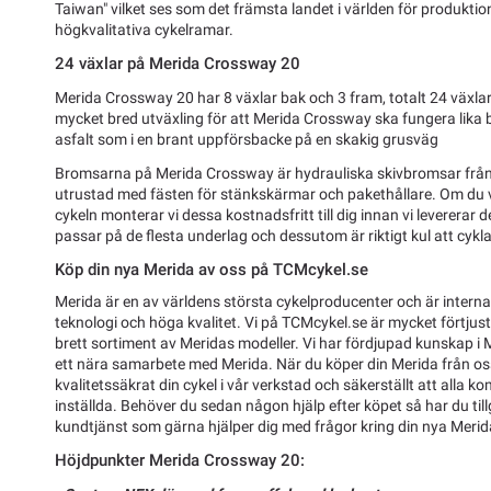
Taiwan" vilket ses som det främsta landet i världen för produkt
högkvalitativa cykelramar.
24 växlar på Merida Crossway 20
Merida Crossway 20 har 8 växlar bak och 3 fram, totalt 24 växlar
mycket bred utväxling för att Merida Crossway ska fungera lika 
asfalt som i en brant uppförsbacke på en skakig grusväg
Bromsarna på Merida Crossway är hydrauliska skivbromsar från 
utrustad med fästen för stänkskärmar och pakethållare. Om du välje
cykeln monterar vi dessa kostnadsfritt till dig innan vi levererar 
passar på de flesta underlag och dessutom är riktigt kul att cykl
Köp din nya Merida av oss på TCMcykel.se
Merida är en av världens största cykelproducenter och är internat
teknologi och höga kvalitet. Vi på TCMcykel.se är mycket förtjust
brett sortiment av Meridas modeller. Vi har fördjupad kunskap i 
ett nära samarbete med Merida. När du köper din Merida från oss 
kvalitetssäkrat din cykel i vår verkstad och säkerställt att alla 
inställda. Behöver du sedan någon hjälp efter köpet så har du till
kundtjänst som gärna hjälper dig med frågor kring din nya Merid
Höjdpunkter Merida Crossway 20: