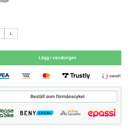
 dagar
L
Lägg i varukorgen
Beställ som förmånscykel