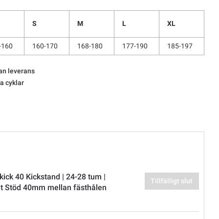
S
M
L
XL
-160
160-170
168-180
177-190
185-197
an leverans
la cyklar
ick 40 Kickstand | 24-28 tum |
Tillfälligt slut
t Stöd 40mm mellan fästhålen