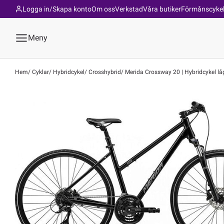
Logga in/Skapa konto
Om oss
Verkstad
Våra butiker
Förmånscyke
Meny
Hem
Cyklar
Hybridcykel
Crosshybrid
Merida Crossway 20 | Hybridcykel låg