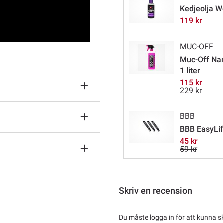
Kedjeolja W
119 kr
MUC-OFF
Muc-Off Nan
1 liter
115 kr
229 kr
BBB
BBB EasyLif
45 kr
59 kr
Skriv en recension
Du måste logga in för att kunna s