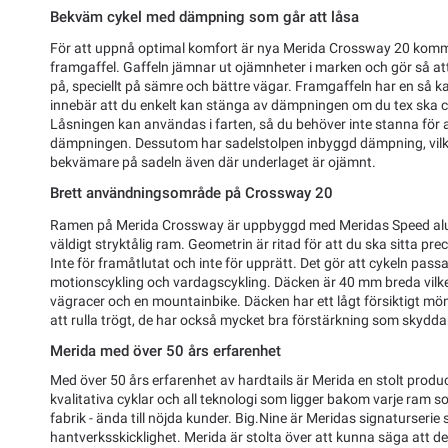
Bekväm cykel med dämpning som går att låsa
För att uppnå optimal komfort är nya Merida Crossway 20 ko
framgaffel. Gaffeln jämnar ut ojämnheter i marken och gör så att 
på, speciellt på sämre och bättre vägar. Framgaffeln har en så kal
innebär att du enkelt kan stänga av dämpningen om du tex ska cy
Låsningen kan användas i farten, så du behöver inte stanna för 
dämpningen. Dessutom har sadelstolpen inbyggd dämpning, vilket
bekvämare på sadeln även där underlaget är ojämnt.
Brett användningsområde på Crossway 20
Ramen på Merida Crossway är uppbyggd med Meridas Speed alum
väldigt stryktålig ram. Geometrin är ritad för att du ska sitta prec
Inte för framåtlutat och inte för upprätt. Det gör att cykeln pass
motionscykling och vardagscykling. Däcken är 40 mm breda vilket
vägracer och en mountainbike. Däcken har ett lågt försiktigt mön
att rulla trögt, de har också mycket bra förstärkning som skydda
Merida med över 50 års erfarenhet
Med över 50 års erfarenhet av hardtails är Merida en stolt prod
kvalitativa cyklar och all teknologi som ligger bakom varje ram s
fabrik - ända till nöjda kunder. Big.Nine är Meridas signaturseri
hantverksskicklighet. Merida är stolta över att kunna säga att d