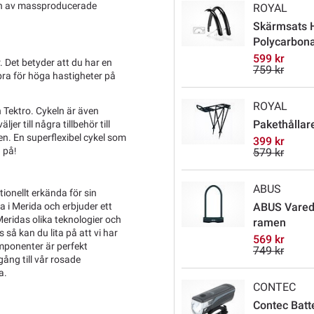
ion av massproducerade
ROYAL
Skärmsats H
Polycarbon
599 kr
. Det betyder att du har en
759 kr
bra för höga hastigheter på
ROYAL
Tektro. Cykeln är även
Pakethållare
r till några tillbehör till
den. En superflexibel cykel som
399 kr
a på
!
579 kr
ABUS
ionellt erkända för sin
a i Merida och erbjuder ett
ABUS Varedo
Meridas olika teknologier och
ramen
så kan du lita på att vi har
569 kr
komponenter är perfekt
749 kr
gång till vår rosade
a.
CONTEC
Contec Batt