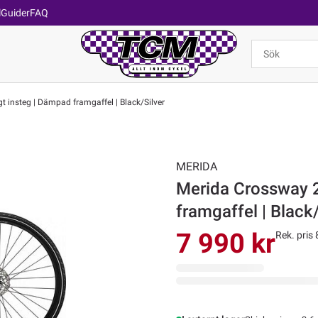
l
Guider
FAQ
t insteg | Dämpad framgaffel | Black/Silver
MERIDA
Merida Crossway 2
framgaffel | Black/
7 990 kr
Rek. pris 