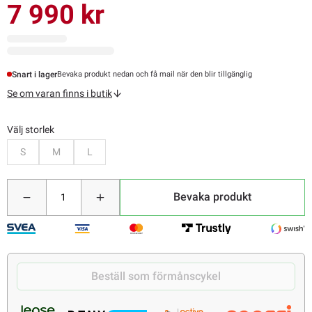
7 990 kr
Snart i lager
Bevaka produkt nedan och få mail när den blir tillgänglig
Se om varan finns i butik
Välj storlek
Bevaka
Bevaka
Bevaka
S
M
L
Bevaka produkt
Beställ som förmånscykel