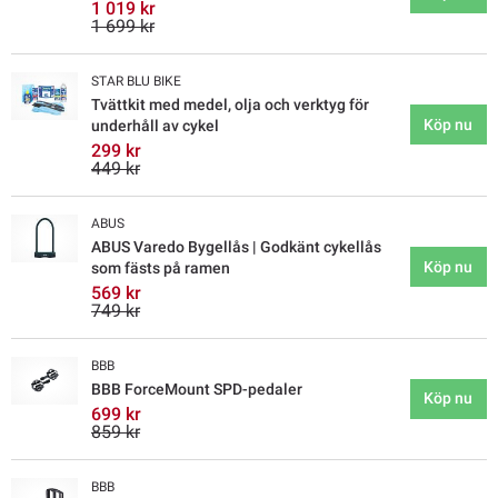
1 019 kr
1 699 kr
STAR BLU BIKE
Tvättkit med medel, olja och verktyg för
Köp nu
underhåll av cykel
299 kr
449 kr
ABUS
ABUS Varedo Bygellås | Godkänt cykellås
Köp nu
som fästs på ramen
569 kr
749 kr
BBB
BBB ForceMount SPD-pedaler
Köp nu
699 kr
859 kr
BBB