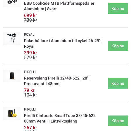
BBB CoolRide MTB Plattformspedaler
Köp nu
Aluminium | Svart
699 kr
739 kr
ROYAL
Pakethållare i Aluminium till cykel 26-29" |
Köp nu
Royal
399 kr
579 kr
PIRELLI
Reservslang Pirelli 32/40-622 | 28" |
Köp nu
Prestaventil 48mm
79 kr
104 kr
PIRELLI
Pirelli Cinturato SmartTube 33/45-622
Köp nu
60mm Ventil | Lättviktsslang
267 kr