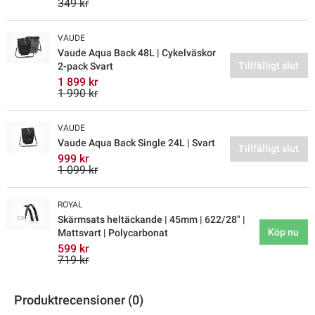
349 kr
VAUDE
Vaude Aqua Back 48L | Cykelväskor
Tillfälligt slut
2-pack Svart
1 899 kr
1 990 kr
VAUDE
Vaude Aqua Back Single 24L | Svart
Tillfälligt slut
999 kr
1 099 kr
ROYAL
Skärmsats heltäckande | 45mm | 622/28" |
Köp nu
Mattsvart | Polycarbonat
599 kr
719 kr
Produktrecensioner (0)