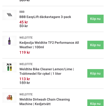
369 kr
BBB
BBB EasyLift däckavtagare 3-pack
Köp nu
45 kr
59 kr
WELDTITE
Kedjeolja Weldtite TF2 Performance All
Köp nu
Weather | 100ml
119 kr
WELDTITE
Weldtite Bike Cleaner Lemon/Lime |
Köp nu
Tvättmedel för cykel | 1 liter
113 kr
159 kr
WELDTITE
Weldtite Dirtwash Chain Cleaning
Köp nu
Machine | Kedjetvätt