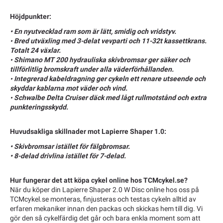
Höjdpunkter:
• En nyutvecklad ram som är lätt, smidig och vridstyv.
Bred utväxling med 3-delat vevparti och 11-32t kassettkrans.
•
Totalt 24 växlar.
Shimano MT 200 hydrauliska skivbromsar ger säker och
•
tillförlitlig bromskraft under alla väderförhållanden.
Integrerad kabeldragning ger cykeln ett renare utseende och
•
skyddar kablarna mot väder och vind.
Schwalbe Delta Cruiser däck med lågt rullmotstånd och extra
•
punkteringsskydd.
Huvudsakliga skillnader mot Lapierre Shaper 1.0:
• Skivbromsar istället för fälgbromsar.
• 8-delad drivlina istället för 7-delad.
Hur fungerar det att köpa cykel online hos TCMcykel.se?
När du köper din Lapierre Shaper 2.0 W Disc online hos oss på
TCMcykel.se monteras, finjusteras och testas cykeln alltid av
erfaren mekaniker innan den packas och skickas hem till dig. Vi
gör den så cykelfärdig det går och bara enkla moment som att