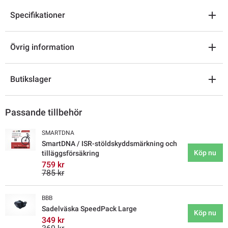
Specifikationer
Övrig information
Butikslager
Passande tillbehör
SMARTDNA
SmartDNA / ISR-stöldskyddsmärkning och
Köp nu
tilläggsförsäkring
759 kr
785 kr
BBB
Sadelväska SpeedPack Large
Köp nu
349 kr