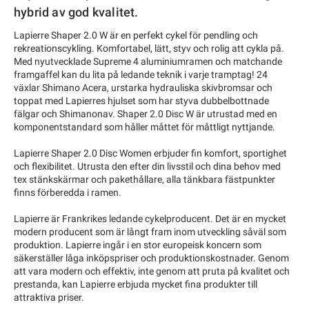
hybrid av god kvalitet.
Lapierre Shaper 2.0 W är en perfekt cykel för pendling och
rekreationscykling. Komfortabel, lätt, styv och rolig att cykla på.
Med nyutvecklade Supreme 4 aluminiumramen och matchande
framgaffel kan du lita på ledande teknik i varje tramptag! 24
växlar Shimano Acera, urstarka hydrauliska skivbromsar och
toppat med Lapierres hjulset som har styva dubbelbottnade
fälgar och Shimanonav. Shaper 2.0 Disc W är utrustad med en
komponentstandard som håller måttet för måttligt nyttjande.
Lapierre Shaper 2.0 Disc Women erbjuder fin komfort, sportighet
och flexibilitet. Utrusta den efter din livsstil och dina behov med
tex stänkskärmar och pakethållare, alla tänkbara fästpunkter
finns förberedda i ramen.
Lapierre är Frankrikes ledande cykelproducent. Det är en mycket
modern producent som är långt fram inom utveckling såväl som
produktion. Lapierre ingår i en stor europeisk koncern som
säkerställer låga inköpspriser och produktionskostnader. Genom
att vara modern och effektiv, inte genom att pruta på kvalitet och
prestanda, kan Lapierre erbjuda mycket fina produkter till
attraktiva priser.