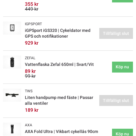
355 kr
449 kr
IGPSPORT
iGPSport iGS320 | Cykeldator med
Tillfälligt slut
GPS och notifikationer
929 kr
ZEFAL
Vattenflaska Zefal 650ml | Svart/Vit
Köp nu
89 kr
99 kr
TWS
Liten handpump med fäste | Passar
Tillfälligt slut
alla ventiler
189 kr
AXA
AXA Fold Ultra | Vikbart cykellås 90cm
Köp nu