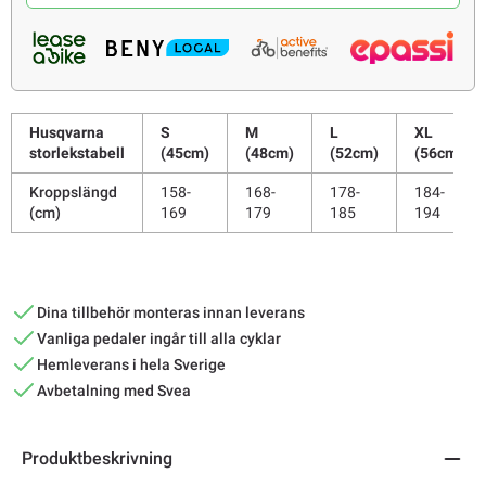
Husqvarna
S
M
L
XL
storlekstabell
(45cm)
(48cm)
(52cm)
(56cm)
Kroppslängd
158-
168-
178-
184-
(cm)
169
179
185
194
Dina tillbehör monteras innan leverans
Vanliga pedaler ingår till alla cyklar
Hemleverans i hela Sverige
Avbetalning med Svea
Produktbeskrivning