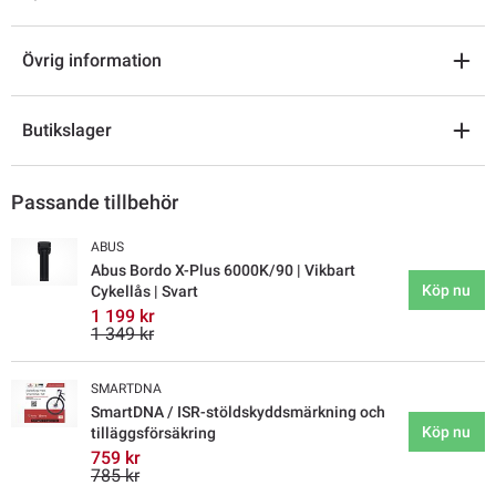
Övrig information
Butikslager
Passande tillbehör
ABUS
Abus Bordo X-Plus 6000K/90 | Vikbart
Köp nu
Cykellås | Svart
1 199 kr
1 349 kr
SMARTDNA
SmartDNA / ISR-stöldskyddsmärkning och
Köp nu
tilläggsförsäkring
759 kr
785 kr