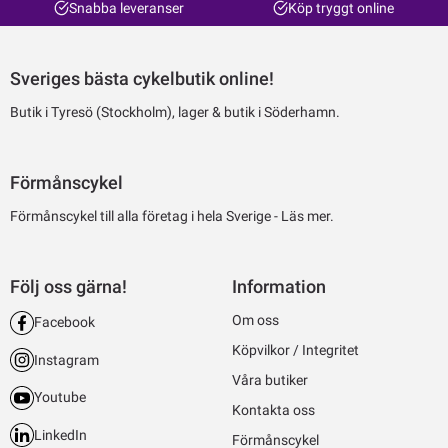
Snabba leveranser
Köp tryggt online
Sveriges bästa cykelbutik online!
Butik i Tyresö (Stockholm), lager & butik i Söderhamn.
Förmånscykel
Förmånscykel till alla företag i hela Sverige -
Läs mer.
Följ oss gärna!
Information
Om oss
Facebook
Köpvilkor / Integritet
Instagram
Våra butiker
Youtube
Kontakta oss
LinkedIn
Förmånscykel