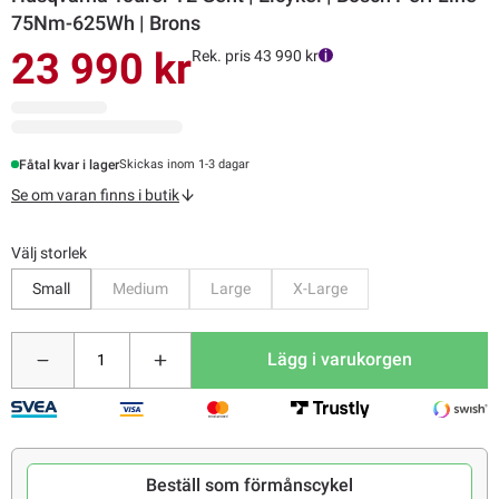
75Nm-625Wh | Brons
23 990 kr
Rek. pris 43 990 kr
Fåtal kvar i lager
Skickas inom 1-3 dagar
Se om varan finns i butik
Välj storlek
Bevaka
Bevaka
Bevaka
Small
Medium
Large
X-Large
Lägg i varukorgen
Beställ som förmånscykel