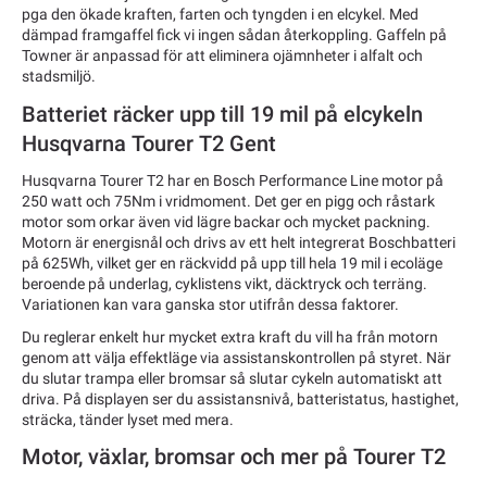
pga den ökade kraften, farten och tyngden i en elcykel. Med
dämpad framgaffel fick vi ingen sådan återkoppling. Gaffeln på
Towner är anpassad för att eliminera ojämnheter i alfalt och
stadsmiljö.
Batteriet räcker upp till 19 mil på elcykeln
Husqvarna Tourer T2 Gent
Husqvarna Tourer T2 har en Bosch Performance Line motor på
250 watt och 75Nm i vridmoment. Det ger en pigg och råstark
motor som orkar även vid lägre backar och mycket packning.
Motorn är energisnål och drivs av ett helt integrerat Boschbatteri
på 625Wh, vilket ger en räckvidd på upp till hela 19 mil i ecoläge
beroende på underlag, cyklistens vikt, däcktryck och terräng.
Variationen kan vara ganska stor utifrån dessa faktorer.
Du reglerar enkelt hur mycket extra kraft du vill ha från motorn
genom att välja effektläge via assistanskontrollen på styret. När
du slutar trampa eller bromsar så slutar cykeln automatiskt att
driva. På displayen ser du assistansnivå, batteristatus, hastighet,
sträcka, tänder lyset med mera.
Motor, växlar, bromsar och mer på Tourer T2