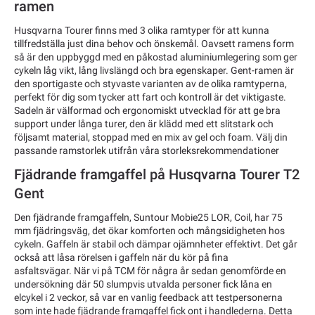
ramen
Husqvarna Tourer finns med 3 olika ramtyper för att kunna
tillfredställa just dina behov och önskemål. Oavsett ramens form
så är den uppbyggd med en påkostad aluminiumlegering som ger
cykeln låg vikt, lång livslängd och bra egenskaper. Gent-ramen är
den sportigaste och styvaste varianten av de olika ramtyperna,
perfekt för dig som tycker att fart och kontroll är det viktigaste.
Sadeln är välformad och ergonomiskt utvecklad för att ge bra
support under långa turer, den är klädd med ett slitstark och
följsamt material, stoppad med en mix av gel och foam. Välj din
passande ramstorlek utifrån våra storleksrekommendationer
Fjädrande framgaffel på Husqvarna Tourer T2
Gent
Den fjädrande framgaffeln, Suntour Mobie25 LOR, Coil, har 75
mm fjädringsväg, det ökar komforten och mångsidigheten hos
cykeln. Gaffeln är stabil och dämpar ojämnheter effektivt. Det går
också att låsa rörelsen i gaffeln när du kör på fina
asfaltsvägar. När vi på TCM för några år sedan genomförde en
undersökning där 50 slumpvis utvalda personer fick låna en
elcykel i 2 veckor, så var en vanlig feedback att testpersonerna
som inte hade fjädrande framgaffel fick ont i handlederna. Detta