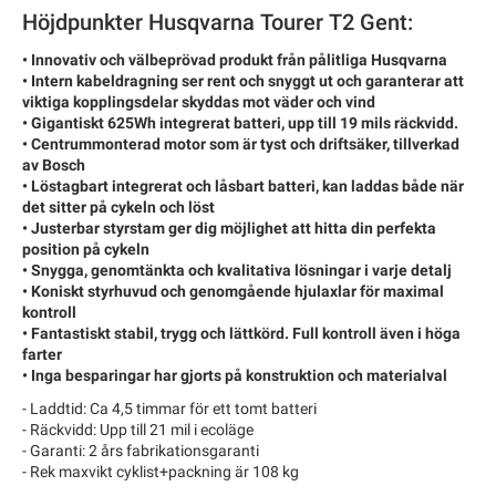
Höjdpunkter Husqvarna Tourer T2 Gent:
• Innovativ och välbeprövad produkt från pålitliga Husqvarna
• Intern kabeldragning ser rent och snyggt ut och garanterar att
viktiga kopplingsdelar skyddas mot väder och vind
• Gigantiskt 625Wh integrerat batteri, upp till 19 mils räckvidd.
• Centrummonterad motor som är tyst och driftsäker, tillverkad
av Bosch
• Löstagbart integrerat och låsbart batteri, kan laddas både när
det sitter på cykeln och löst
• Justerbar styrstam ger dig möjlighet att hitta din perfekta
position på cykeln
• Snygga, genomtänkta och kvalitativa lösningar i varje detalj
• Koniskt styrhuvud och genomgående hjulaxlar för maximal
kontroll
• Fantastiskt stabil, trygg och lättkörd. Full kontroll även i höga
farter
• Inga besparingar har gjorts på konstruktion och materialval
- Laddtid: Ca 4,5 timmar för ett tomt batteri
- Räckvidd: Upp till 21 mil i ecoläge
- Garanti: 2 års fabrikationsgaranti
- Rek maxvikt cyklist+packning är 108 kg