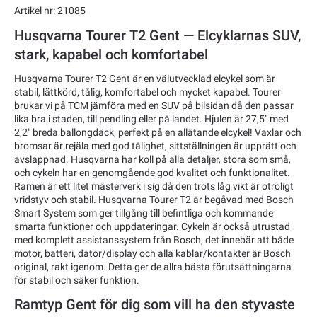
Artikel nr: 21085
Husqvarna Tourer T2 Gent — Elcyklarnas SUV,
stark, kapabel och komfortabel
Husqvarna Tourer T2 Gent är en välutvecklad elcykel som är
stabil, lättkörd, tålig, komfortabel och mycket kapabel. Tourer
brukar vi på TCM jämföra med en SUV på bilsidan då den passar
lika bra i staden, till pendling eller på landet. Hjulen är 27,5" med
2,2" breda ballongdäck, perfekt på en allätande elcykel! Växlar och
bromsar är rejäla med god tålighet, sittställningen är upprätt och
avslappnad. Husqvarna har koll på alla detaljer, stora som små,
och cykeln har en genomgående god kvalitet och funktionalitet.
Ramen är ett litet mästerverk i sig då den trots låg vikt är otroligt
vridstyv och stabil. Husqvarna Tourer T2 är begåvad med Bosch
Smart System som ger tillgång till befintliga och kommande
smarta funktioner och uppdateringar. Cykeln är också utrustad
med komplett assistanssystem från Bosch, det innebär att både
motor, batteri, dator/display och alla kablar/kontakter är Bosch
original, rakt igenom. Detta ger de allra bästa förutsättningarna
för stabil och säker funktion.
Ramtyp Gent för dig som vill ha den styvaste