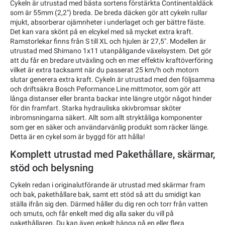
Cykeln är utrustad med bästa sortens förstärkta Continentaldäck
som är 55mm (2,2") breda. De breda däcken gör att cykeln rullar
mjukt, absorberar ojämnheter i underlaget och ger bättre fäste.
Det kan vara skönt på en elcykel med så mycket extra kraft.
Ramstorlekar finns från S till XL och hjulen är 27,5". Modellen är
utrustad med Shimano 1x11 utanpåligande växelsystem. Det gör
att du får en bredare utväxling och en mer effektiv kraftöverföring
vilket är extra tacksamt när du passerat 25 km/h och motorn
slutar generera extra kraft. Cykeln är utrustad med den följsamma
och driftsäkra Bosch Peformance Line mittmotor, som gör att
långa distanser eller branta backar inte längre utgör något hinder
för din framfart. Starka hydrauliska skivbromsar sköter
inbromsningarna säkert. Allt som allt stryktåliga komponenter
som ger en säker och användarvänlig produkt som räcker länge.
Detta är en cykel som är byggd för att hålla!
Komplett utrustad med Pakethållare, skärmar,
stöd och belysning
Cykeln redan i originalutförande är utrustad med skärmar fram
och bak, pakethållare bak, samt ett stöd så att du smidigt kan
ställa ifrån sig den. Därmed håller du dig ren och torr från vatten
och smuts, och får enkelt med dig alla saker du vill på
pakethållaren. Du kan även enkelt hänga på en eller flera