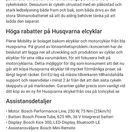
cykelväskor. Dessutom är cykeln utrustad med en påkostad och
stark ledbelysning både fram och bak, som båda drivs av det
stora Shimanobatteriet så att du aldrig behöver tänka på att
ladda den separat.
Höga rabatter på Husqvarna elcyklar
Pierer Mobility är bolaget bakom elcyklar och motorcyklar från bla
Husqvarna. På grund av lönsamhetsproblem i koncernen har de
beslutat att lägga ner all utveckling och produktion av cyklar och
elcyklar för sina olika varumärken, för att fokusera helt på
motorcyklarna. Detta möjliggör för dig som konsument att det nu
går att köpa Husqvarna elcyklar till mycket förmånliga priser, så
långt lagret räcker. Enl EU-lag så måste tillverkaren tillhandahålla
support och reservdelar i minst 2 år från det att den sista cykeln
skeppats ut på marknaden. Garantier gäller precis som vanligt vid
ditt köp av en ny fin Husqvarna elcykel från oss på tcmcykel.se
Assistansdetaljer
• Motor: Bosch Performance Line, 250 W, 75 Nm (25km/h)
• Batteri: Bosch PowerTube, 625 Wh, 36 V Integrerat batteri
• Display: Bosch Kiox 300, LED-Display, Bluetooth LE
• Assistansväljare: Bosch Mini Remote