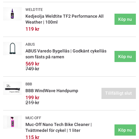
WELDTITE
Kedjeolja Weldtite TF2 Performance All
Köp nu
Weather | 100ml
119 kr
ABUS
ABUS Varedo Bygellås | Godkänt cykellås
Köp nu
som fästs på ramen
569 kr
749 kr
BBB
BBB WindWave Handpump
Tillfälligt slut
199 kr
219 kr
MUC-OFF
Muc-Off Nano Tech Bike Cleaner |
Köp nu
Tvättmedel för cykel | 1 liter
115 kr