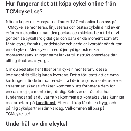
Hur fungerar det att köpa cykel online från
TCMcykel.se?
När du köper din Husqvarna Tourer T2 Gent online hos oss på
TCMcykel.se monteras, finjusteras och testas cykeln alltid av en
erfaren mekaniker innan den packas och skickas hem till dig. Vi
gör den så cykelfärdig det går och bara enkla moment som att
fästa styre, framhjul, sadelstolpe och pedaler kvarstår när du tar
emot cykeln. Med cykeln medföljer tydliga och enkla
monteringsanvisningar samt länkar till instruktionsvideos där
allting illustreras tydligt.
Om du beställer fler tillbehör till cykeln monterar vi dessa
kostnadsfritt till dig innan leverans. Detta förutsatt att de ryms i
kartongen när de är monterade. Ifall de inte ryms monterade eller
riskerar att skadas i frakten kommer vi att förbereda dem för
enklast möjliga montering för dig. Behöver du råd eller har
funderingar så är du varmt välkommen att kontakta våra kunniga
medarbetare på
kundtjänst
. Efter ditt köp får du en trygg och
pålitlig cykelpartner i din vardag. Välkommen till oss på
TCMcykel.se!
Underhåll av din elcykel