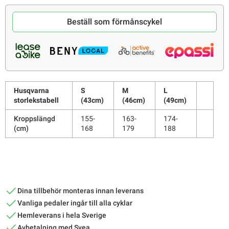
Beställ som förmånscykel
Husqvarna
S
M
L
storlekstabell
(43cm)
(46cm)
(49cm)
Kroppslängd
155-
163-
174-
(cm)
168
179
188
Dina tillbehör monteras innan leverans
Vanliga pedaler ingår till alla cyklar
Hemleverans i hela Sverige
Avbetalning med Svea