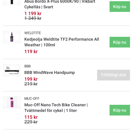
Abus Bordo X-Plus 6000K/90 | Vikbart
Köp nu
Cykellås | Svart
1 199 kr
1 349 kr
WELDTITE
Kedjeolja Weldtite TF2 Performance All
Köp nu
Weather | 100ml
119 kr
BBB
BBB WindWave Handpump
Tillfälligt slut
199 kr
219 kr
MUC-OFF
Muc-Off Nano Tech Bike Cleaner |
Köp nu
Tvättmedel för cykel | 1 liter
115 kr
229 kr