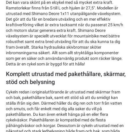
Det kan vara skönt på en elcykel med så mycket extra kraft.
Ramstorlekar finns från S till L och hjulen är 27,5". Modellen är
utrustad med Shimano Deore 1x11 utanpåligande växelsystem.
Det gör att du får en bredare utväxling och en mer effektiv
kraftöverföring vilket är extra tacksamt när du passerat 25 km/h
och motorn slutar generera extra kraft. Shimano Deore
växelsystem är speciellt utvecklat för mountainbike med bättre
robusthet samt extra bred utväxling för att du ska kunna ta dig
fram överallt. Starka hydrauliska skivbromsar sköter
inbromsningarna säkert. Allt som allt stryktåliga komponenter
som ger en säker och användarvänlig produkt som räcker länge.
Detta är en cykel som är byggd för att hålla!
Komplett utrustad med pakethållare, skärmar,
stöd och belysning
Cykeln redan i originalutförande är utrustad med skärmar fram
och bak, pakethållare bak, samt ett stöd så att du smidigt kan
ställa ifrån sig den. Därmed håller du dig ren och torr från vatten
och smuts, och får enkelt med dig alla saker du vill på
pakethållaren. Du kan även enkelt hänga på en eller flera
cykelväskor. Pakethållaren är kompatibel med de flesta
påhängdväskor och korgar. Dessutom är cykeln utrustad med en
påkostad och stark ledbelysning både fram och bak, som båda