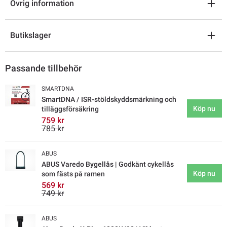
Övrig information
Butikslager
Passande tillbehör
SMARTDNA
SmartDNA / ISR-stöldskyddsmärkning och
Köp nu
tilläggsförsäkring
759 kr
785 kr
ABUS
ABUS Varedo Bygellås | Godkänt cykellås
Köp nu
som fästs på ramen
569 kr
749 kr
ABUS