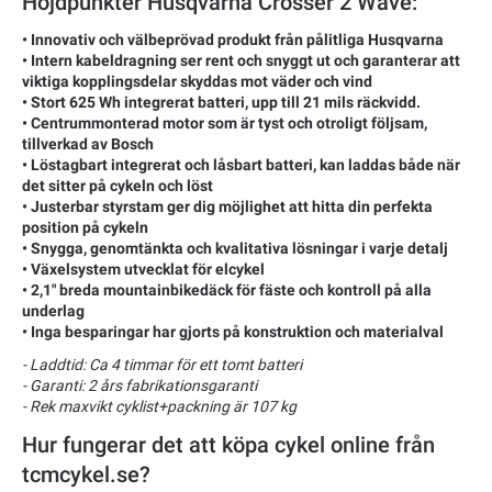
Höjdpunkter Husqvarna Crosser 2 Wave:
• Innovativ och välbeprövad produkt från pålitliga Husqvarna
• Intern kabeldragning ser rent och snyggt ut och garanterar att
viktiga kopplingsdelar skyddas mot väder och vind
• Stort 625 Wh integrerat batteri, upp till 21 mils räckvidd.
• Centrummonterad motor som är tyst och otroligt följsam,
tillverkad av Bosch
• Löstagbart integrerat och låsbart batteri, kan laddas både när
det sitter på cykeln och löst
• Justerbar styrstam ger dig möjlighet att hitta din perfekta
position på cykeln
• Snygga, genomtänkta och kvalitativa lösningar i varje detalj
• Växelsystem utvecklat för elcykel
• 2,1" breda mountainbikedäck för fäste och kontroll på alla
underlag
• Inga besparingar har gjorts på konstruktion och materialval
- Laddtid: Ca 4 timmar för ett tomt batteri
- Garanti: 2 års fabrikationsgaranti
- Rek maxvikt cyklist+packning är 107 kg
Hur fungerar det att köpa cykel online från
tcmcykel.se?