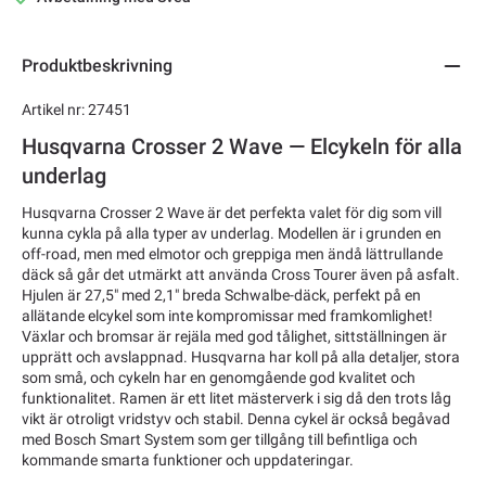
Produktbeskrivning
Artikel nr: 27451
Husqvarna Crosser 2 Wave — Elcykeln för alla
underlag
Husqvarna Crosser 2 Wave är det perfekta valet för dig som vill
kunna cykla på alla typer av underlag. Modellen är i grunden en
off-road, men med elmotor och greppiga men ändå lättrullande
däck så går det utmärkt att använda Cross Tourer även på asfalt.
Hjulen är 27,5" med 2,1" breda Schwalbe-däck, perfekt på en
allätande elcykel som inte kompromissar med framkomlighet!
Växlar och bromsar är rejäla med god tålighet, sittställningen är
upprätt och avslappnad. Husqvarna har koll på alla detaljer, stora
som små, och cykeln har en genomgående god kvalitet och
funktionalitet. Ramen är ett litet mästerverk i sig då den trots låg
vikt är otroligt vridstyv och stabil. Denna cykel är också begåvad
med Bosch Smart System som ger tillgång till befintliga och
kommande smarta funktioner och uppdateringar.