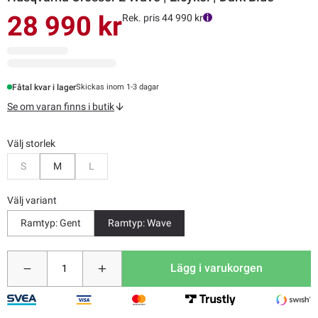
28 990 kr
Rek. pris 44 990 kr
Fåtal kvar i lager
Skickas inom 1-3 dagar
Se om varan finns i butik
Välj storlek
Bevaka
Bevaka
S
M
L
Välj variant
Ramtyp: Gent
Ramtyp: Wave
Lägg i varukorgen