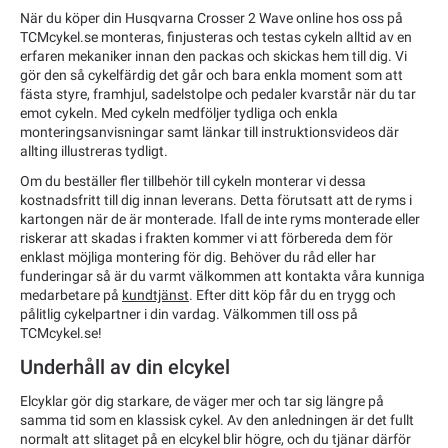
När du köper din Husqvarna Crosser 2 Wave online hos oss på
TCMcykel.se monteras, finjusteras och testas cykeln alltid av en
erfaren mekaniker innan den packas och skickas hem till dig. Vi
gör den så cykelfärdig det går och bara enkla moment som att
fästa styre, framhjul, sadelstolpe och pedaler kvarstår när du tar
emot cykeln. Med cykeln medföljer tydliga och enkla
monteringsanvisningar samt länkar till instruktionsvideos där
allting illustreras tydligt.
Om du beställer fler tillbehör till cykeln monterar vi dessa
kostnadsfritt till dig innan leverans. Detta förutsatt att de ryms i
kartongen när de är monterade. Ifall de inte ryms monterade eller
riskerar att skadas i frakten kommer vi att förbereda dem för
enklast möjliga montering för dig. Behöver du råd eller har
funderingar så är du varmt välkommen att kontakta våra kunniga
medarbetare på
kundtjänst
. Efter ditt köp får du en trygg och
pålitlig cykelpartner i din vardag. Välkommen till oss på
TCMcykel.se!
Underhåll av din elcykel
Elcyklar gör dig starkare, de väger mer och tar sig längre på
samma tid som en klassisk cykel. Av den anledningen är det fullt
normalt att slitaget på en elcykel blir högre, och du tjänar därför