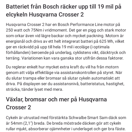
Batteriet från Bosch räcker upp till 19 mil på
elcykeln Husqvarna Crosser 2
Husqvarna Crosser 2 har en Bosch Performance Line motor på
250 watt och 75Nm i vridmoment. Det ger en pigg och stark motor
som orkar även vid lägre backar och mycket packning. Motorn är
energisnål och drivs av ett helt integrerat batteri på 625 Wh, vilket
ger en räckvidd på upp till hela 19 mil i ecoläge (i optimala
förhållanden) beroende på underlag, cyklistens vikt, däcktryck och
terräng. Variationen kan vara ganska stor utifrån dessa faktorer.
Du reglerar enkelt hur mycket extra kraft du vill ha från motorn
genom att välja effektläge via assistanskontrollen på styret. När
du slutar trampa eller bromsar så slutar cykeln automatiskt att
driva. På displayen ser du assistansnivå, batteristatus, hastighet,
sträcka, tänder lyset med mera.
Växlar, bromsar och mer på Husqvarna
Crosser 2
Cykeln är utrustad med förstärkta Schwalbe Smart Sam däck som
är 54mm (2,1") breda. De breda möstrade däcken gör att cykeln
rullar mjukt, absorberar ojämnheter i underlaget och ger bra fäste.