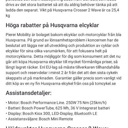
drivs av det stora batteriet så att du aldrig behöver tänka på att
ladda den separat. Vikt på Husqvarna Crosser 2 Wave är ca 25,4
kg
Höga rabatter på Husqvarna elcyklar
Pierer Mobility är bolaget bakom elcyklar och motorcyklar från bla
Husqvarna. På grund av lönsamhetsproblem i koncernen har de
beslutat att lägga ner all utveckling och produktion av cyklar och
elcyklar för sina olika varumärken, för att fokusera helt på
motorcyklarna. Detta möjliggör för dig som konsument att det nu
går att köpa Husqvarna elcyklar till mycket förmånliga priser, så
långt lagret räcker. Enl EU-lag så måste tillverkaren tillhandahålla
support och reservdelar i minst 2 år från det att den sista cykeln
skeppats ut på marknaden. Garantier gäller precis som vanligt vid
ditt köp av en ny fin Husqvarna elcykel från oss på tcmcykel.se
Assistansdetaljer:
• Motor: Bosch Performance Line. 250W 75 Nm (25km/h)
• Batteri: Bosch PowerTube, 625 Wh, 36 V Integrerat batteri
• Display: Bosch Kiox 300, LED-Display, Bluetooth LE
• Assistansväljare: Bosch Mini Remote