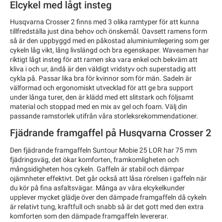
Elcykel med lågt insteg
Husqvarna Crosser 2 finns med 3 olika ramtyper för att kunna
tillfredställa just dina behov och önskemål. Oavsett ramens form
så är den uppbyggd med en påkostad aluminiumlegering som ger
cykeln låg vikt, lång livslängd och bra egenskaper. Waveamen har
riktigt lågt insteg för att ramen ska vara enkel och bekväm att
kliva i och ur, ändå är den väldigt vridstyv och superstadig att
cykla på. Passar lika bra för kvinnor som för män. Sadeln är
välformad och ergonomiskt utvecklad för att ge bra support
under långa turer, den är klädd med ett slitstark och följsamt
material och stoppad med en mix av gel och foam. Välj din
passande ramstorlek utifrån våra storleksrekommendationer.
Fjädrande framgaffel på Husqvarna Crosser 2
Den fjädrande framgaffeln Suntour Mobie 25 LOR har 75 mm
fjädringsväg, det ökar komforten, framkomligheten och
mångsidigheten hos cykeln. Gaffeln är stabil och dämpar
ojämnheter effektivt. Det går också att låsa rörelsen i gaffeln när
du kör på fina asfaltsvägar. Många av våra elcykelkunder
upplever mycket glädje över den dämpade framgaffeln då cykeln
är relativt tung, kraftfull och snabb så är det gott med den extra
komforten som den dämpade framgaffeln levererar.