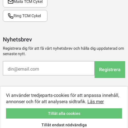
Maila TCM Cykel
Ring TCM Cykel
Nyhetsbrev
Registrera dig för att få vårt nyhetsbrev och hålla dig uppdaterad om
senaste nytt.
Registrera
Vi använder tredjeparts-cookies för att anpassa innehåll,
annonser och för att analysera sidtrafik.
Läs mer
Tillåt alla cookies
Tillåt endast nödvändiga
© 2026 TCM Online Retail AB