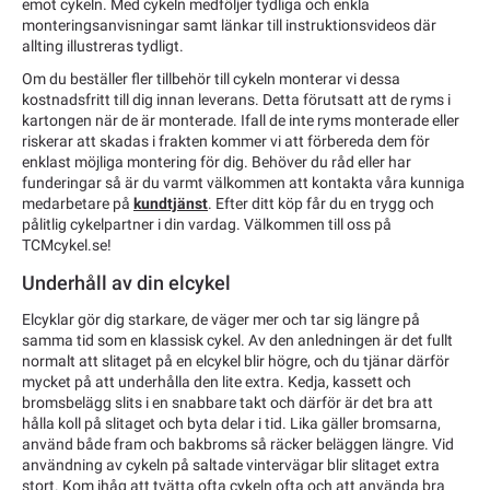
emot cykeln. Med cykeln medföljer tydliga och enkla
monteringsanvisningar samt länkar till instruktionsvideos där
allting illustreras tydligt.
Om du beställer fler tillbehör till cykeln monterar vi dessa
kostnadsfritt till dig innan leverans. Detta förutsatt att de ryms i
kartongen när de är monterade. Ifall de inte ryms monterade eller
riskerar att skadas i frakten kommer vi att förbereda dem för
enklast möjliga montering för dig. Behöver du råd eller har
funderingar så är du varmt välkommen att kontakta våra kunniga
medarbetare på
kundtjänst
. Efter ditt köp får du en trygg och
pålitlig cykelpartner i din vardag. Välkommen till oss på
TCMcykel.se!
Underhåll av din elcykel
Elcyklar gör dig starkare, de väger mer och tar sig längre på
samma tid som en klassisk cykel. Av den anledningen är det fullt
normalt att slitaget på en elcykel blir högre, och du tjänar därför
mycket på att underhålla den lite extra. Kedja, kassett och
bromsbelägg slits i en snabbare takt och därför är det bra att
hålla koll på slitaget och byta delar i tid. Lika gäller bromsarna,
använd både fram och bakbroms så räcker beläggen längre. Vid
användning av cykeln på saltade vintervägar blir slitaget extra
stort. Kom ihåg att tvätta ofta cykeln ofta och att använda bra