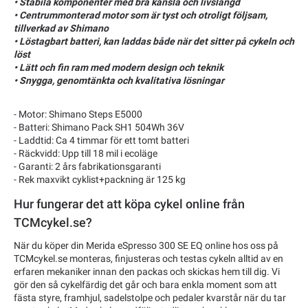
• Stabila komponenter med bra känsla och livslängd
• Centrummonterad motor som är tyst och otroligt följsam,
tillverkad av Shimano
• Löstagbart batteri, kan laddas både när det sitter på cykeln och
löst
• Lätt och fin ram med modern design och teknik
• Snygga, genomtänkta och kvalitativa lösningar
- Motor: Shimano Steps E5000
- Batteri: Shimano Pack SH1 504Wh 36V
- Laddtid: Ca 4 timmar för ett tomt batteri
- Räckvidd: Upp till 18 mil i ecoläge
- Garanti: 2 års fabrikationsgaranti
- Rek maxvikt cyklist+packning är 125 kg
Hur fungerar det att köpa cykel online från
TCMcykel.se?
När du köper din Merida eSpresso 300 SE EQ online hos oss på
TCMcykel.se monteras, finjusteras och testas cykeln alltid av en
erfaren mekaniker innan den packas och skickas hem till dig. Vi
gör den så cykelfärdig det går och bara enkla moment som att
fästa styre, framhjul, sadelstolpe och pedaler kvarstår när du tar