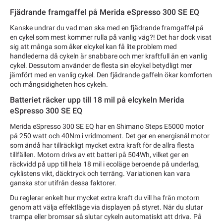
Fjädrande framgaffel på Merida eSpresso 300 SE EQ
Kanske undrar du vad man ska med en fjädrande framgaffel på
en cykel som mest kommer rulla på vanlig väg?! Det har dock visat
sig att många som åker elcykel kan få lite problem med
handlederna då cykeln är snabbare och mer kraftfull än en vanlig
cykel. Dessutom använder de flesta sin elcykel betydligt mer
jämfört med en vanlig cykel. Den fjädrande gaffeln ökar komforten
och mångsidigheten hos cykeln.
Batteriet räcker upp till 18 mil på elcykeln Merida
eSpresso 300 SE EQ
Merida eSpresso 300 SE EQ har en Shimano Steps E5000 motor
på 250 watt och 40Nm i vridmoment. Det ger en energisnål motor
som ändå har tillräckligt mycket extra kraft för de allra flesta
tillfällen. Motorn drivs av ett batteri på 504Wh, vilket ger en
räckvidd på upp till hela 18 mil i ecoläge beroende på underlag,
cyklistens vikt, däcktryck och terräng. Variationen kan vara
ganska stor utifrån dessa faktorer.
Du reglerar enkelt hur mycket extra kraft du vill ha från motorn
genom att välja effektläge via displayen på styret. När du slutar
trampa eller bromsar så slutar cykeln automatiskt att driva. På