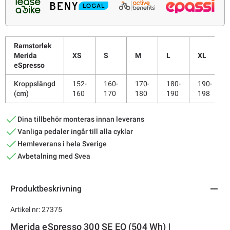
Ramstorlek
Merida
XS
S
M
L
XL
eSpresso
Kroppslängd
152-
160-
170-
180-
190-
(cm)
160
170
180
190
198
Dina tillbehör monteras innan leverans
Vanliga pedaler ingår till alla cyklar
Hemleverans i hela Sverige
Avbetalning med Svea
Produktbeskrivning
Artikel nr: 27375
Merida eSpresso 300 SE EQ (504 Wh) |