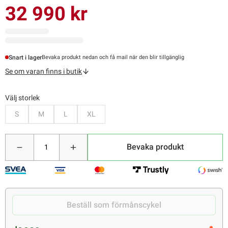
32 990 kr
Snart i lager
Bevaka produkt nedan och få mail när den blir tillgänglig
Se om varan finns i butik
Välj storlek
Bevaka
Bevaka
Bevaka
Bevaka
S
M
L
XL
Bevaka produkt
Beställ som förmånscykel