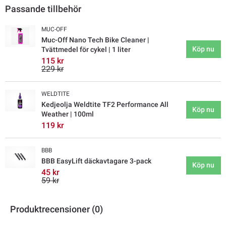
Passande tillbehör
MUC-OFF
Muc-Off Nano Tech Bike Cleaner |
Köp nu
Tvättmedel för cykel | 1 liter
115 kr
229 kr
WELDTITE
Kedjeolja Weldtite TF2 Performance All
Köp nu
Weather | 100ml
119 kr
BBB
BBB EasyLift däckavtagare 3-pack
Köp nu
45 kr
59 kr
Produktrecensioner (0)