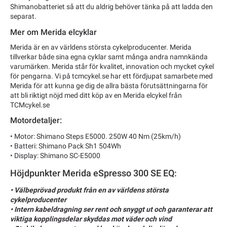
Shimanobatteriet så att du aldrig behöver tänka på att ladda den
separat.
Mer om Merida elcyklar
Merida är en av världens största cykelproducenter. Merida
tillverkar både sina egna cyklar samt många andra namnkända
varumärken. Merida står för kvalitet, innovation och mycket cykel
för pengarna. Vi på tcmcykel.se har ett fördjupat samarbete med
Merida för att kunna ge dig de allra bästa förutsättningarna för
att bli riktigt nöjd med ditt köp av en Merida elcykel från
TCMcykel.se
Motordetaljer:
• Motor: Shimano Steps E5000. 250W 40 Nm (25km/h)
• Batteri: Shimano Pack Sh1 504Wh
• Display: Shimano SC-E5000
Höjdpunkter Merida eSpresso 300 SE EQ:
• Välbeprövad produkt från en av världens största
cykelproducenter
• Intern kabeldragning ser rent och snyggt ut och garanterar att
viktiga kopplingsdelar skyddas mot väder och vind