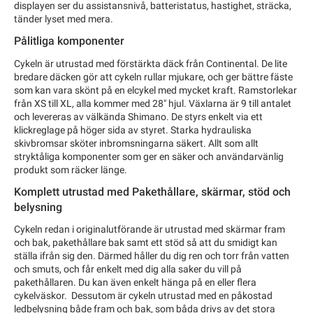
displayen ser du assistansnivå, batteristatus, hastighet, sträcka,
tänder lyset med mera.
Pålitliga komponenter
Cykeln är utrustad med förstärkta däck från Continental. De lite
bredare däcken gör att cykeln rullar mjukare, och ger bättre fäste
som kan vara skönt på en elcykel med mycket kraft. Ramstorlekar
från XS till XL, alla kommer med 28" hjul. Växlarna är 9 till antalet
och levereras av välkända Shimano. De styrs enkelt via ett
klickreglage på höger sida av styret. Starka hydrauliska
skivbromsar sköter inbromsningarna säkert. Allt som allt
stryktåliga komponenter som ger en säker och användarvänlig
produkt som räcker länge.
Komplett utrustad med Pakethållare, skärmar, stöd och
belysning
Cykeln redan i originalutförande är utrustad med skärmar fram
och bak, pakethållare bak samt ett stöd så att du smidigt kan
ställa ifrån sig den. Därmed håller du dig ren och torr från vatten
och smuts, och får enkelt med dig alla saker du vill på
pakethållaren. Du kan även enkelt hänga på en eller flera
cykelväskor. Dessutom är cykeln utrustad med en påkostad
ledbelysning både fram och bak, som båda drivs av det stora