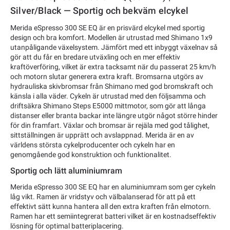
Silver/Black — Sportig och bekväm elcykel
Merida eSpresso 300 SE EQ är en prisvärd elcykel med sportig
design och bra komfort. Modellen är utrustad med Shimano 1x9
utanpåligande växelsystem. Jämfört med ett inbyggt växelnav så
gör att du får en bredare utväxling och en mer effektiv
kraftöverföring, vilket är extra tacksamt när du passerat 25 km/h
och motorn slutar generera extra kraft. Bromsarna utgörs av
hydrauliska skivbromsar från Shimano med god bromskraft och
känsla i alla väder. Cykeln är utrustad med den följsamma och
driftsäkra Shimano Steps E5000 mittmotor, som gör att långa
distanser eller branta backar inte längre utgör något större hinder
för din framfart. Växlar och bromsar är rejäla med god tålighet,
sittställningen är upprätt och avslappnad. Merida är en av
världens största cykelproducenter och cykeln har en
genomgående god konstruktion och funktionalitet.
Sportig och lätt aluminiumram
Merida eSpresso 300 SE EQ har en aluminiumram som ger cykeln
låg vikt. Ramen är vridstyv och välbalanserad för att på ett
effektivt sätt kunna hantera all den extra kraften från elmotorn.
Ramen har ett semiintegrerat batteri vilket är en kostnadseffektiv
lösning för optimal batteriplacering.