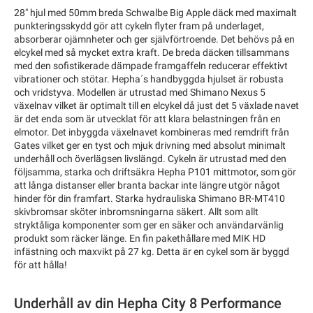
28" hjul med 50mm breda Schwalbe Big Apple däck med maximalt
punkteringsskydd gör att cykeln flyter fram på underlaget,
absorberar ojämnheter och ger självförtroende. Det behövs på en
elcykel med så mycket extra kraft. De breda däcken tillsammans
med den sofistikerade dämpade framgaffeln reducerar effektivt
vibrationer och stötar. Hepha´s handbyggda hjulset är robusta
och vridstyva. Modellen är utrustad med Shimano Nexus 5
växelnav vilket är optimalt till en elcykel då just det 5 växlade navet
är det enda som är utvecklat för att klara belastningen från en
elmotor. Det inbyggda växelnavet kombineras med remdrift från
Gates vilket ger en tyst och mjuk drivning med absolut minimalt
underhåll och överlägsen livslängd. Cykeln är utrustad med den
följsamma, starka och driftsäkra Hepha P101 mittmotor, som gör
att långa distanser eller branta backar inte längre utgör något
hinder för din framfart. Starka hydrauliska Shimano BR-MT410
skivbromsar sköter inbromsningarna säkert. Allt som allt
stryktåliga komponenter som ger en säker och användarvänlig
produkt som räcker länge. En fin pakethållare med MIK HD
infästning och maxvikt på 27 kg. Detta är en cykel som är byggd
för att hålla!
Underhåll av din Hepha City 8 Performance