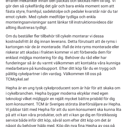
erfaren mekaniker innan den packas och skickas hem till dig. Vi
gör den så cykelfärdig det går och bara enkla moment som att
fästa styre, framhjul, sadelstolpe och pedaler kvarstår när du tar
emot cykeln. Med cykeln medföljer tydliga och enkla
monteringsanvisningar samt länkar till instruktionsvideos där
allting illustreras tydligt.
Om du beställer fler tillbehör till cykeln monterar vi dessa
kostnadsfritt åt dig innan leverans. Detta förutsatt att de ryms i
kartongen när de är monterade. Ifall de inte ryms monterade eller
riskerar att skadas i frakten kommer vi att förbereda dem för
enklast möjliga montering för dig. Behöver du råd eller har
funderingar så är du varmt välkommen att kontakta våra kunniga
medarbetare på kundsupport. Efter ditt köp får du en trygg och
pålitlig cykelpartner i din vardag. Välkommen till oss på
TCMcykel.se!
Hepha är en ung tysk cykelproducent som är här för att skaka om
i cykelbranchen. Hepha bygger moderna elcyklar med egen
teknologi vilket möjliggör en rejält mycket bättre prisbild för dig
som konsument. TCM är Sveriges största återförsäljare av Hepha.
Vi jobbar tätt med Hepha för att du som konsument ska kunna lita
på att vi kan våra produkter, och att vi kan ge dig en förstklassig
service både inför ditt köp, såväl som efter ditt köp om det är
något du behöver hjälp med. Köp din nya fina Hepha av oss på