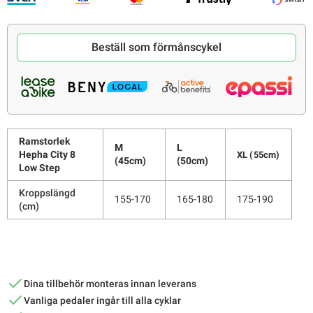
Beställ som förmånscykel
Ramstorlek
M
L
Hepha City 8
XL (55cm)
(45cm)
(50cm)
Low Step
Kroppslängd
155-170
165-180
175-190
(cm)
Dina tillbehör monteras innan leverans
Vanliga pedaler ingår till alla cyklar