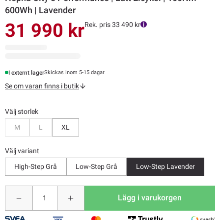
600Wh | Lavender
31 990 kr
Rek. pris 33 490 kr
I externt lager
Skickas inom 5-15 dagar
Se om varan finns i butik
Välj storlek
Bevaka
Bevaka
M
L
XL
Välj variant
High-Step Grå
Low-Step Grå
Low-Step Lavender
Lägg i varukorgen