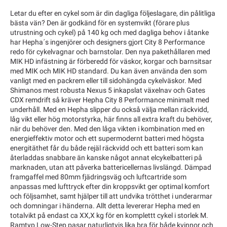
Letar du efter en cykel som är din dagliga följeslagare, din pålitliga
bästa vän? Den är godkänd för en systemvikt (förare plus
utrustning och cykel) på 140 kg och med dagliga behov i åtanke
har Hepha´s ingenjörer och designers gjort City 8 Performance
redo för cykelvagnar och barnstolar. Den nya pakethållaren med
MIK HD infästning är förberedd för väskor, korgar och barnsitsar
med MIK och MIK HD standard. Du kan även använda den som
vanligt med en packrem eller till sidohängda cykelväskor. Med
Shimanos mest robusta Nexus 5 inkapslat växelnav och Gates
CDX remdrift så kräver Hepha City 8 Performance minimalt med
underhåll. Med en Hepha slipper du också välja mellan räckvidd,
låg vikt eller hög motorstyrka, här finns all extra kraft du behöver,
när du behöver den. Med den låga vikten i kombination med en
energieffektiv motor och ett supermodernt batteri med högsta
energitäthet får du både rejäl räckvidd och ett batteri som kan
återladdas snabbare än kanske något annat elcykelbatteri på
marknaden, utan att påverka battericellernas livslängd. Dämpad
framgaffel med 80mm fjädringsväg och luftcartride som
anpassas med lufttryck efter din kroppsvikt ger optimal komfort
och följsamhet, samt hjälper till att undvika trötthet i underarmar
och domningar i händerna. Allt detta levererar Hepha med en
totalvikt på endast ca XX,X kg för en komplettt cykel i storlek M.
Ramtyp Low-Step pasar naturligtvis lika bra för både kvinnor och