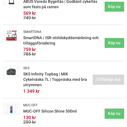
ABUS Varedo Bygellås | Godkänt cykellås
Köp nu
som fästs på ramen
569 kr
749 kr
SMARTDNA
SmartDNA / ISR-stöldskyddsmärkning och
Köp nu
tilläggsförsäkring
759 kr
785 kr
SKS
SKS Infinity Topbag | MIK
Cykelväska 7L | Toppväska med bra
Tillfälligt slut
utrymmen
1 349 kr
MUC-OFF
MUC-OFF Silicon Shine 500ml
Köp nu
130 kr
259 kr