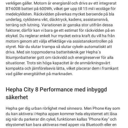
verkligen gäller. Motorn är energisnål och drivs av ett integrerat
BT-600B batteri på 600Wh, vilket ger upp till 15 mil i ecoläge för
medelcyklisten. Räckvidden påverkas mycket beroende på bla
underlag, cyklistens vikt, däcktryck, kadens, assistansnivå,
terräng och lutning. Variationen är ganska stor utifrån dessa
faktorer, därför kan vi bara ge ett estimat för räckvidden på en
elcykel. Du reglerar enkelt hur mycket extra kraft du vill ha från
motorn genom att välja effektläge via assistanskontrollen på
styret. När du slutar trampa så slutar cykeln automatiskt att
driva. Med sin toppmoderna batteriteknik ger Hepha´s
litiumjonbatterier gott om räckvidd och energireserver för alla
situationer. Trots sin höga kapacitet är de anmärkningsvärt
kompakta och jämförelsevis lätta, vilket placerar dem i framkant
vad gäller energitäthet på marknaden.
Hepha City 8 Performance med inbyggd
säkerhet
Hepha ger dig urban rörlighet med sinnesro. Men Phone Key som
du kan aktivera i Hepha appen kommer hela elsystemet att låsa
sig när du parkerar din cykel, funktionen kallas "Phone Key" och
elsystemet kan bara aktiveras med appen via Bluetooth eller en