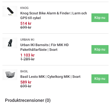
KNOG
Knog Scout Bike Alarm & Finder | Larm och
Köp nu
GPS till cykel
514 kr
699 kr
URBAN IKI
Urban IKI Barnsits | För MIK HD
Köp nu
Pakethållarfäste | Svart
1 103 kr
1 289 kr
BASIL
Basil Lesto MIK | Cykelkorg MIK | Svart
Köp nu
589 kr
699 kr
Produktrecensioner (0)