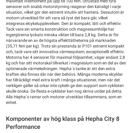
maximalt vridmoment på upp till 100 Nm. Utrustad med fyra
sensorer och snabb motorstyrning reagerar den känsligt i varje
situation, vilket gör den extremt intuitiv att hantera. Dessutom är
motorn utvecklad för att vara så tyst det bara går, vilket
integreras elcykelupplevelsen. Den är kompakt, lätt och effektiv.
Tack vare sin smarta konstruktion och magnesiumhölje har
ingenjörerna lyckats minska vikten till bara 2,8 kg. Detta är för
närvarande en av de högsta effekttätheterna på marknaden
(35,71 Nm per kg). Trots sin prestanda är P101 extremt kompakt
och, tack vare sitt innovativa värmesystem, exceptionellt effektiv.
Motorna har 4 sensorer för maximal följsamhet, väger endast 2,8
kg och har sitt motorskal tillverkat i magnesium som en del av den
optimerade värmeledningen. Hepha´s tanke är att den extra
kraften ska finnas där när den behövs. Många moderna elcyklar
har tillräckligt med extra kraft i många situationer, men när det
verkligen gäller så orkar inte cykeln ge den support som cyklisten
skulle önska. De flesta e-cyklister kan nog skriva under på detta.
Alla Hepha´s ramar och motorer utvecklas tillsammans, som en
enhet.
Komponenter av hög klass på Hepha City 8
Performance