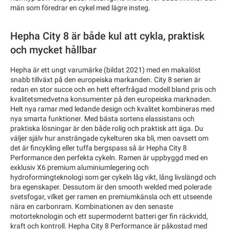
män som föredrar en cykel med lägre insteg.
Hepha City 8 är både kul att cykla, praktisk
och mycket hållbar
Hepha är ett ungt varumärke (bildat 2021) med en makalöst
snabb tillväxt på den europeiska markanden. City 8 serien är
redan en stor succe och en hett efterfrågad modell bland pris och
kvalitetsmedvetna konsumenter på den europeiska marknaden.
Helt nya ramar med ledande design och kvalitet kombineras med
nya smarta funktioner. Med bästa sortens elassistans och
praktiska lösningar är den både rolig och praktisk att äga. Du
väljer själv hur ansträngade cykelturen ska bli, men oavsett om
det är fincykling eller tuffa bergspass så är Hepha City 8
Performance den perfekta cykeln. Ramen är uppbyggd med en
exklusiv X6 premium aluminiumlegering och
hydroformingteknologi som ger cykeln låg vikt, lång livslängd och
bra egenskaper. Dessutom är den smooth welded med polerade
svetsfogar, vilket ger ramen en premiumkänsla och ett utseende
nära en carbonram. Kombinationen av den senaste
motorteknologin och ett supermodernt batteri ger fin räckvidd,
kraft och kontroll. Hepha City 8 Performance är påkostad med