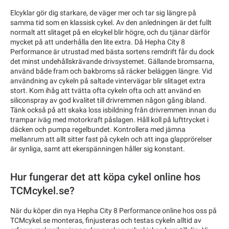
Elcyklar gör dig starkare, de väger mer och tar sig längre på
samma tid som en klassisk cykel. Av den anledningen är det fullt
normalt att slitaget på en elcykel blir högre, och du tjänar därför
mycket på att underhålla den lite extra. Då Hepha City 8
Performance är utrustad med bästa sortens remdrift får du dock
det minst undehållskrävande drivsystemet. Gällande bromsarna,
använd både fram och bakbroms så räcker beläggen längre. Vid
användning av cykeln på saltade vintervägar blir slitaget extra
stort. Kom ihåg att tvätta ofta cykeln ofta och att använd en
siliconspray av god kvalitet till drivremmen någon gång ibland.
Tänk också på att skaka loss isbildning från drivremmen innan du
trampar iväg med motorkraft påslagen. Håll koll på lufttrycket i
däcken och pumpa regelbundet. Kontrollera med jämna
mellanrum att allt sitter fast på cykeln och att inga glapprörelser
är synliga, samt att ekerspänningen håller sig konstant.
Hur fungerar det att köpa cykel online hos
TCMcykel.se?
När du köper din nya Hepha City 8 Performance online hos oss på
TCMcykel.se monteras, finjusteras och testas cykeln alltid av