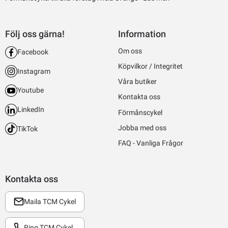
Följ oss gärna!
Information
Om oss
Facebook
Köpvilkor / Integritet
Instagram
Våra butiker
Youtube
Kontakta oss
LinkedIn
Förmånscykel
Jobba med oss
TikTok
FAQ - Vanliga Frågor
Kontakta oss
Maila TCM Cykel
Ring TCM Cykel