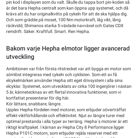
pin kod i displayen som du valt. Skulle du tappa bort pin-koden så
är det bara Hepha centralt som kan öppna upp systemet, och då
krävs att du har originalkvitto på cykeln för att de ska hjälpa dig.
Och som grädde på moset, 100 Nm motorkraft, låg vikt, lång
räckvidd, Shimanos starka 5-växlade navväxel och Gates CDX
remdrift. Säker. Kraftfull. Smart. Ren Hepha.
Bakom varje Hepha elmotor ligger avancerad
utveckling
Ambitionen var från första ritstrecket var att bygga en motor som
sömlöst integreras med cykeln och cyklisten. Som ett av få
elcykelmärken använder Hepha sitt eget drivsystem i alla sina
elcyklar. Systemet, som utvecklats av cirka 100 ingenjörer i nästan
5 år, kännetecknas av ett flertal innovativa funktioner, som vi
kortfattat presenterar för dig här.
Kör lättare, snabbare, längre.
Upplev Hepha-fördelen med motorer, som erbjuder oöverträffat
effekt-viktförhållande och effektivitet. Njut av längre turer med
optimal prestanda i alla typer av terräng. Hepha´s motorer är ett
riktigt kraftpaket. I kärnan av Hepha City 8 Performance ligger
Hepha P101C motorn, som erbjuder rejäla reserver med ett