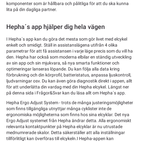
komponenter som är hållbara och pålitliga för att du ska kunna
lita på din dagliga partner.
Hepha´s app hjälper dig hela vägen
I Hepha´s app kan du göra det mesta som gör livet med elcykel
enkelt och smidigt. Ställ in assistanslägena utifrån 4 olika
parametrar för att få assistansen i varje läge precis som du vill ha
den. Hepha har också som moderna elbilar en ständig utveckling
av sin app och sin mjukvara, så nya smarta funktioner och
optimeringar lanseras löpande. Du kan följa alla data kring
förbrukning och din körprofil, batteristatus, anpassa ljuskontroll,
ljudvarningar osv. Du kan även göra diagnostik direkt i appen, allt
för att underlätta din vardag med din Hepha elcykel. Längst ner
på denna sida i Frågor&Svar kan du läsa allt om Hepha´s app.
Hepha Ergo Adjust System - trots de många justeringsmöjligheter
som finns tillgängliga utnyttjar många cyklister inte de
ergonomiska möjligheterna som finns hos sina elcyklar. Det nya
Ergo Adjust systemet från Hepha ändrar detta. Alla ergonomiskt
relevanta kontaktpunkter på Hepha elcyklar är nu utrustade
mednumrerade skalor. Detta säkerställer att alla inställningar
tillförlitligt kan överföras till elcykeln.I Hepha-appen kan