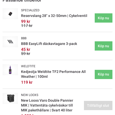
SPECIALIZED
Reservslang 28" x 32-50mm | Cykelventil
Köp nu
99 kr
117 kr
BBB
BBB EasyLift däckavtagare 3-pack
Köp nu
45 kr
59 kr
WELDTITE
Kedjeolja Weldtite TF2 Performance All
Köp nu
Weather | 100ml
119 kr
NEW LOOXS
New Looxs Varo Double Pannier
MIK | Vattentäta cykelväskor till
Tillfälligt slut
MIK pakethållare | Svart 40 liter