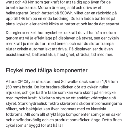
watt och 40 Nm som ger kraft för att ta dig upp även för de
branta backarna. Motorn är energisnål och drivs av ett
helintegrerat Bosch-batteri på 500Wh, vilket ger en räckvidd på
upp till 146 km på en enda laddning. Du kan ladda batteriet på
plats i cykeln eller enkelt klicka ut batteriet och ladda det separat.
Du reglerar enkelt hur mycket extra kraft du vill ha från motorn
genom att välja effektläge på displayen på styret, sen ger cykeln
mer kraft ju mer du tar i med benen, och när du slutar trampa
slutar cykeln automatiskt att driva. På displayen ser du även
assistansnivå, batteristatus, hastighet, sträcka, tid med mer.
Elcykel med tåliga komponenter
Altura CP City är utrustad med Schwalbe däck som är 1,95 tum
(50 mm) breda. De lite bredare däcken gör att cykeln rullar
mjukare, och ger bättre fäste som kan vara skönt på en elcykel
med mycket kraft. Växlarna styrs av ett smidigt vridreglage på
styret. Stark hydraulisk Tektro skivbroms sköter inbromsningarna
säkert, och bakhjulet kan även bromsas med en klassiskt
fotbroms. Allt som allt stryktåliga komponenter som ger en säker
och användarvänlig och en produkt som räcker länge. Detta är en
cykel som är byggd för att hålla!