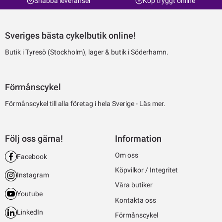
Snabba leveranser
Köp tryggt online
Sveriges bästa cykelbutik online!
Butik i Tyresö (Stockholm), lager & butik i Söderhamn.
Förmånscykel
Förmånscykel till alla företag i hela Sverige -
Läs mer.
Följ oss gärna!
Information
Om oss
Facebook
Köpvilkor / Integritet
Instagram
Våra butiker
Youtube
Kontakta oss
LinkedIn
Förmånscykel