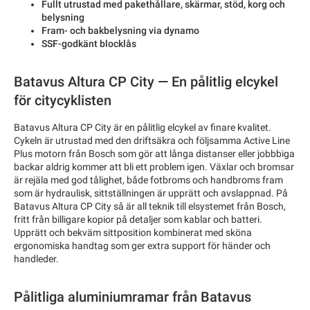
Fullt utrustad med pakethållare, skärmar, stöd, korg och
belysning
Fram- och bakbelysning via dynamo
SSF-godkänt blocklås
Batavus Altura CP City — En pålitlig elcykel
för citycyklisten
Batavus Altura CP City är en pålitlig elcykel av finare kvalitet.
Cykeln är utrustad med den driftsäkra och följsamma Active Line
Plus motorn från Bosch som gör att långa distanser eller jobbbiga
backar aldrig kommer att bli ett problem igen. Växlar och bromsar
är rejäla med god tålighet, både fotbroms och handbroms fram
som är hydraulisk, sittställningen är upprätt och avslappnad. På
Batavus Altura CP City så är all teknik till elsystemet från Bosch,
fritt från billigare kopior på detaljer som kablar och batteri.
Upprätt och bekväm sittposition kombinerat med sköna
ergonomiska handtag som ger extra support för händer och
handleder.
Pålitliga aluminiumramar från Batavus