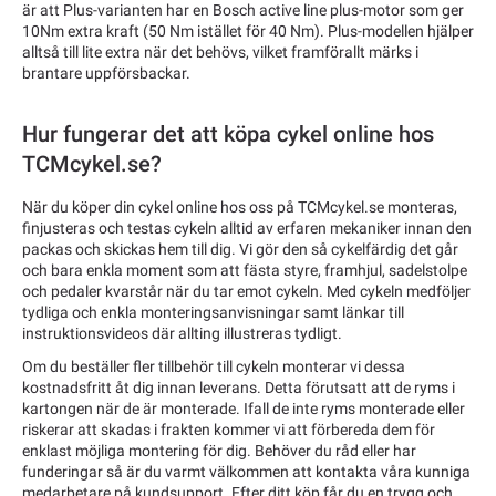
är att Plus-varianten har en Bosch active line plus-motor som ger
10Nm extra kraft (50 Nm istället för 40 Nm). Plus-modellen hjälper
alltså till lite extra när det behövs, vilket framförallt märks i
brantare uppförsbackar.
Hur fungerar det att köpa cykel online hos
TCMcykel.se?
När du köper din cykel online hos oss på TCMcykel.se monteras,
finjusteras och testas cykeln alltid av erfaren mekaniker innan den
packas och skickas hem till dig. Vi gör den så cykelfärdig det går
och bara enkla moment som att fästa styre, framhjul, sadelstolpe
och pedaler kvarstår när du tar emot cykeln. Med cykeln medföljer
tydliga och enkla monteringsanvisningar samt länkar till
instruktionsvideos där allting illustreras tydligt.
Om du beställer fler tillbehör till cykeln monterar vi dessa
kostnadsfritt åt dig innan leverans. Detta förutsatt att de ryms i
kartongen när de är monterade. Ifall de inte ryms monterade eller
riskerar att skadas i frakten kommer vi att förbereda dem för
enklast möjliga montering för dig. Behöver du råd eller har
funderingar så är du varmt välkommen att kontakta våra kunniga
medarbetare på kundsupport. Efter ditt köp får du en trygg och