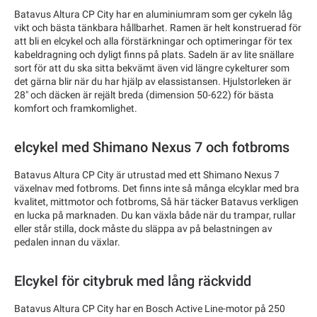
Batavus Altura CP City har en aluminiumram som ger cykeln låg
vikt och bästa tänkbara hållbarhet. Ramen är helt konstruerad för
att bli en elcykel och alla förstärkningar och optimeringar för tex
kabeldragning och dyligt finns på plats. Sadeln är av lite snällare
sort för att du ska sitta bekvämt även vid längre cykelturer som
det gärna blir när du har hjälp av elassistansen. Hjulstorleken är
28" och däcken är rejält breda (dimension 50-622) för bästa
komfort och framkomlighet.
elcykel med Shimano Nexus 7 och fotbroms
Batavus Altura CP City är utrustad med ett Shimano Nexus 7
växelnav med fotbroms. Det finns inte så många elcyklar med bra
kvalitet, mittmotor och fotbroms, Så här täcker Batavus verkligen
en lucka på marknaden. Du kan växla både när du trampar, rullar
eller står stilla, dock måste du släppa av på belastningen av
pedalen innan du växlar.
Elcykel för citybruk med lång räckvidd
Batavus Altura CP City har en Bosch Active Line-motor på 250