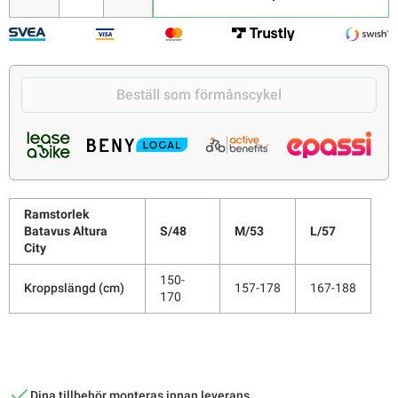
Beställ som förmånscykel
Ramstorlek
Batavus Altura
S/48
M/53
L/57
City
150-
Kroppslängd (cm)
157-178
167-188
170
Dina tillbehör monteras innan leverans