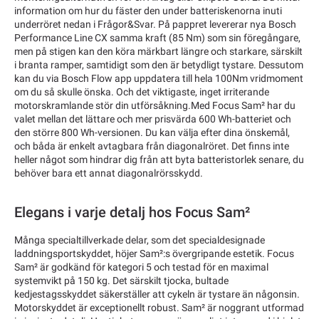
information om hur du fäster den under batteriskenorna inuti
underröret nedan i Frågor&Svar. På pappret levererar nya Bosch
Performance Line CX samma kraft (85 Nm) som sin föregångare,
men på stigen kan den köra märkbart längre och starkare, särskilt
i branta ramper, samtidigt som den är betydligt tystare. Dessutom
kan du via Bosch Flow app uppdatera till hela 100Nm vridmoment
om du så skulle önska. Och det viktigaste, inget irriterande
motorskramlande stör din utförsåkning.Med Focus Sam² har du
valet mellan det lättare och mer prisvärda 600 Wh-batteriet och
den större 800 Wh-versionen. Du kan välja efter dina önskemål,
och båda är enkelt avtagbara från diagonalröret. Det finns inte
heller något som hindrar dig från att byta batteristorlek senare, du
behöver bara ett annat diagonalrörsskydd.
Elegans i varje detalj hos Focus Sam²
Många specialtillverkade delar, som det specialdesignade
laddningsportskyddet, höjer Sam²:s övergripande estetik. Focus
Sam² är godkänd för kategori 5 och testad för en maximal
systemvikt på 150 kg. Det särskilt tjocka, bultade
kedjestagsskyddet säkerställer att cykeln är tystare än någonsin.
Motorskyddet är exceptionellt robust. Sam² är noggrant utformad