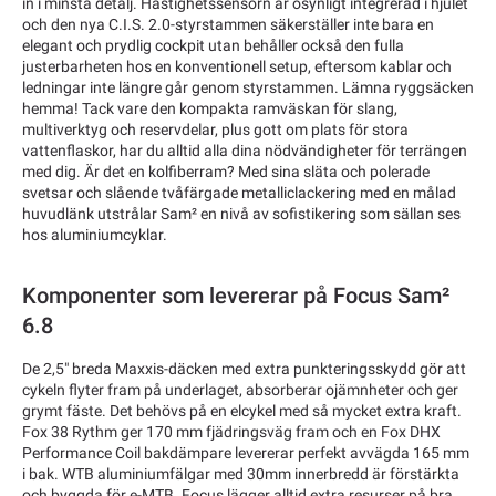
in i minsta detalj. Hastighetssensorn är osynligt integrerad i hjulet
och den nya C.I.S. 2.0-styrstammen säkerställer inte bara en
elegant och prydlig cockpit utan behåller också den fulla
justerbarheten hos en konventionell setup, eftersom kablar och
ledningar inte längre går genom styrstammen. Lämna ryggsäcken
hemma! Tack vare den kompakta ramväskan för slang,
multiverktyg och reservdelar, plus gott om plats för stora
vattenflaskor, har du alltid alla dina nödvändigheter för terrängen
med dig. Är det en kolfiberram? Med sina släta och polerade
svetsar och slående tvåfärgade metalliclackering med en målad
huvudlänk utstrålar Sam² en nivå av sofistikering som sällan ses
hos aluminiumcyklar.
Komponenter som levererar på Focus Sam²
6.8
De 2,5" breda Maxxis-däcken med extra punkteringsskydd gör att
cykeln flyter fram på underlaget, absorberar ojämnheter och ger
grymt fäste. Det behövs på en elcykel med så mycket extra kraft.
Fox 38 Rythm ger 170 mm fjädringsväg fram och en Fox DHX
Performance Coil bakdämpare levererar perfekt avvägda 165 mm
i bak. WTB aluminiumfälgar med 30mm innerbredd är förstärkta
och byggda för e-MTB. Focus lägger alltid extra resurser på bra