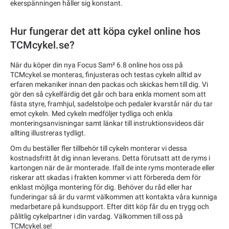
ekerspänningen håller sig konstant.
Hur fungerar det att köpa cykel online hos
TCMcykel.se?
När du köper din nya Focus Sam² 6.8 online hos oss på
TCMcykel.se monteras, finjusteras och testas cykeln alltid av
erfaren mekaniker innan den packas och skickas hem till dig. Vi
gör den så cykelfärdig det går och bara enkla moment som att
fästa styre, framhjul, sadelstolpe och pedaler kvarstår när du tar
emot cykeln. Med cykeln medföljer tydliga och enkla
monteringsanvisningar samt länkar till instruktionsvideos där
allting illustreras tydligt.
Om du beställer fler tillbehör till cykeln monterar vi dessa
kostnadsfritt åt dig innan leverans. Detta förutsatt att de ryms i
kartongen när de är monterade. Ifall de inte ryms monterade eller
riskerar att skadas i frakten kommer vi att förbereda dem för
enklast möjliga montering för dig. Behöver du råd eller har
funderingar så är du varmt välkommen att kontakta våra kunniga
medarbetare på kundsupport. Efter ditt köp får du en trygg och
pålitlig cykelpartner i din vardag. Välkommen till oss på
TCMcykel.se!