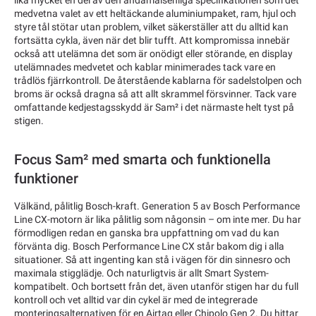
medvetna valet av ett heltäckande aluminiumpaket, ram, hjul och
styre tål stötar utan problem, vilket säkerställer att du alltid kan
fortsätta cykla, även när det blir tufft. Att kompromissa innebär
också att utelämna det som är onödigt eller störande, en display
utelämnades medvetet och kablar minimerades tack vare en
trådlös fjärrkontroll. De återstående kablarna för sadelstolpen och
broms är också dragna så att allt skrammel försvinner. Tack vare
omfattande kedjestagsskydd är Sam² i det närmaste helt tyst på
stigen.
Focus Sam² med smarta och funktionella
funktioner
Välkänd, pålitlig Bosch-kraft. Generation 5 av Bosch Performance
Line CX-motorn är lika pålitlig som någonsin – om inte mer. Du har
förmodligen redan en ganska bra uppfattning om vad du kan
förvänta dig. Bosch Performance Line CX står bakom dig i alla
situationer. Så att ingenting kan stå i vägen för din sinnesro och
maximala stigglädje. Och naturligtvis är allt Smart System-
kompatibelt. Och bortsett från det, även utanför stigen har du full
kontroll och vet alltid var din cykel är med de integrerade
monteringsalternativen för en Airtag eller Chipolo Gen 2. Du hittar