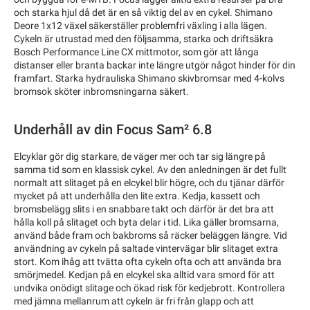
och starka hjul då det är en så viktig del av en cykel. Shimano
Deore 1x12 växel säkerställer problemfri växling i alla lägen.
Cykeln är utrustad med den följsamma, starka och driftsäkra
Bosch Performance Line CX mittmotor, som gör att långa
distanser eller branta backar inte längre utgör något hinder för din
framfart. Starka hydrauliska Shimano skivbromsar med 4-kolvs
bromsok sköter inbromsningarna säkert.
Underhåll av din Focus Sam² 6.8
Elcyklar gör dig starkare, de väger mer och tar sig längre på
samma tid som en klassisk cykel. Av den anledningen är det fullt
normalt att slitaget på en elcykel blir högre, och du tjänar därför
mycket på att underhålla den lite extra. Kedja, kassett och
bromsbelägg slits i en snabbare takt och därför är det bra att
hålla koll på slitaget och byta delar i tid. Lika gäller bromsarna,
använd både fram och bakbroms så räcker beläggen längre. Vid
användning av cykeln på saltade vintervägar blir slitaget extra
stort. Kom ihåg att tvätta ofta cykeln ofta och att använda bra
smörjmedel. Kedjan på en elcykel ska alltid vara smord för att
undvika onödigt slitage och ökad risk för kedjebrott. Kontrollera
med jämna mellanrum att cykeln är fri från glapp och att