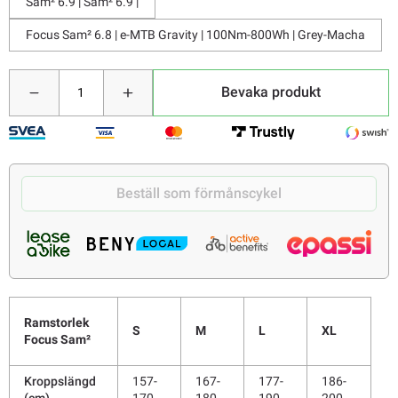
Sam² 6.9 | Sam² 6.9 |
Focus Sam² 6.8 | e-MTB Gravity | 100Nm-800Wh | Grey-Macha
Bevaka produkt
Beställ som förmånscykel
Ramstorlek
S
M
L
XL
Focus Sam²
Kroppslängd
157-
167-
177-
186-
(cm)
170
180
190
200