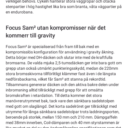
verkligen behövs. Cykeln hanterar stora väggropar och otäcka
stenpartier i hög hastighet lika bra som branta, våta vägpartier på
en endurobana.
Focus Sam² utan kompromisser när det
kommerr till gravity
Focus Sam² är specialiserad från fram till bak med en
kompromisslös konfiguration för användning i gravity åkning.
Detta börjar med DH-däcken och slutar inte med de kraftfulla
bromsarna. De valda mjuka 2,5-tumsdäcken ger inte bara gott om
grepp utan också utmärkt punkteringsskydd, medan de 220mm
stora bromsskivorna tillförlitligt klämmer fast även i de längsta
nedförsbackarna, vilket får Sam² att stanna på rekordtid.
Tillsammans genererar däcken och den aktiva bakre delen under
inbromsning alltid tillräckligt med grepp för att omsätta
bromskraften i retardation. Till detta kommer det stora
manövrerutrymmet bak, tack vare den sänkbara sadelstolpen
med gott om slaglängd. Det korta sadelröret ger tillräckligt med
utrymme för långa sänkbara sadelstolpar trots laddningsporten,
beroende på storlek, mellan 150 mm och 210 mm. Dämpgaffeln
med 38mm innerben, Coil-dämparen och 40 mm styrstammen är
lika mycket en del av den ändamålsenliga specifikationen som det