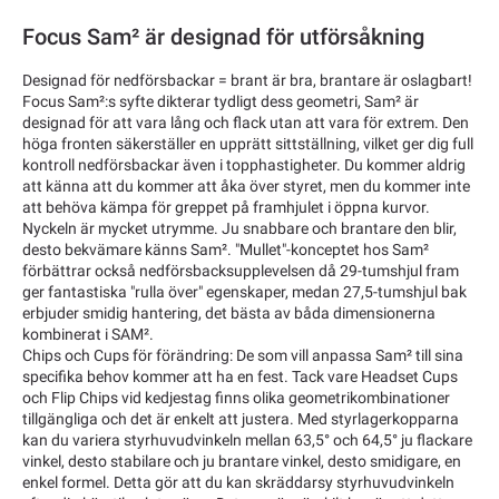
Focus Sam² är designad för utförsåkning
Designad för nedförsbackar = brant är bra, brantare är oslagbart!
Focus Sam²:s syfte dikterar tydligt dess geometri, Sam² är
designad för att vara lång och flack utan att vara för extrem. Den
höga fronten säkerställer en upprätt sittställning, vilket ger dig full
kontroll nedförsbackar även i topphastigheter. Du kommer aldrig
att känna att du kommer att åka över styret, men du kommer inte
att behöva kämpa för greppet på framhjulet i öppna kurvor.
Nyckeln är mycket utrymme. Ju snabbare och brantare den blir,
desto bekvämare känns Sam². "Mullet"-konceptet hos Sam²
förbättrar också nedförsbacksupplevelsen då 29-tumshjul fram
ger fantastiska "rulla över" egenskaper, medan 27,5-tumshjul bak
erbjuder smidig hantering, det bästa av båda dimensionerna
kombinerat i SAM².
Chips och Cups för förändring: De som vill anpassa Sam² till sina
specifika behov kommer att ha en fest. Tack vare Headset Cups
och Flip Chips vid kedjestag finns olika geometrikombinationer
tillgängliga och det är enkelt att justera. Med styrlagerkopparna
kan du variera styrhuvudvinkeln mellan 63,5° och 64,5° ju flackare
vinkel, desto stabilare och ju brantare vinkel, desto smidigare, en
enkel formel. Detta gör att du kan skräddarsy styrhuvudvinkeln