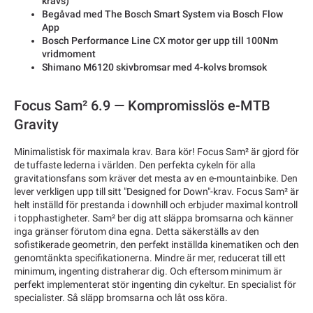
krävs)
Begåvad med The Bosch Smart System via Bosch Flow
App
Bosch Performance Line CX motor ger upp till 100Nm
vridmoment
Shimano M6120 skivbromsar med 4-kolvs bromsok
Focus Sam² 6.9 — Kompromisslös e-MTB
Gravity
Minimalistisk för maximala krav. Bara kör! Focus Sam² är gjord för
de tuffaste lederna i världen. Den perfekta cykeln för alla
gravitationsfans som kräver det mesta av en e-mountainbike. Den
lever verkligen upp till sitt "Designed for Down"-krav. Focus Sam² är
helt inställd för prestanda i downhill och erbjuder maximal kontroll
i topphastigheter. Sam² ber dig att släppa bromsarna och känner
inga gränser förutom dina egna. Detta säkerställs av den
sofistikerade geometrin, den perfekt inställda kinematiken och den
genomtänkta specifikationerna. Mindre är mer, reducerat till ett
minimum, ingenting distraherar dig. Och eftersom minimum är
perfekt implementerat stör ingenting din cykeltur. En specialist för
specialister. Så släpp bromsarna och låt oss köra.