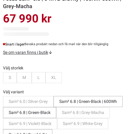
Grey-Macha
67 990 kr
Snart i lager
Bevaka produkt nedan och få mail när den blir tillgänglig
Se om varan finns i butik
Välj storlek
Bevaka
Bevaka
Bevaka
Bevaka
S
M
L
XL
Välj variant
Sam² 6.0 | Silver-Grey
Sam² 6.8 | Green-Black | 600Wh
Sam² 6.8 | Green-Black
Sam² 6.8 | Grey-Macha
Sam² 6.9 | Violett-Black
Sam² 6.9 | White-Grey