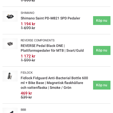
1 999 kr
SHIMANO
Shimano Saint PD-M821 SPD Pedaler
Köp nu
1 194 kr
1 699 kr
REVERSE COMPONENTS
REVERSE Pedal Black ONE |
Köp nu
Plattformspedaler för MTB | Svart/Guld
1 172 kr
1 599 kr
FIDLOCK
Fidlock Fidguard Anti-Bacterial Bottle 600
ml + Bike Base | Magnetisk flaskhållare
Köp nu
och vattenflaska | Smoke / Grön
469 kr
539 kr
BBB