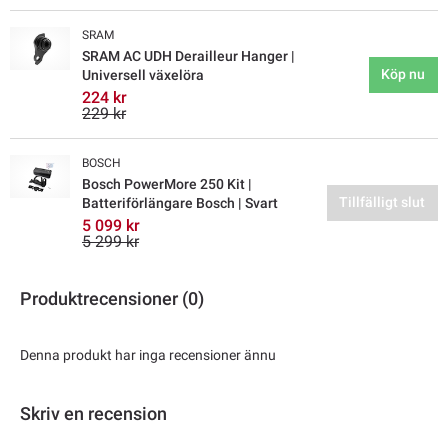
SRAM
SRAM AC UDH Derailleur Hanger |
Köp nu
Universell växelöra
224 kr
229 kr
BOSCH
Bosch PowerMore 250 Kit |
Tillfälligt slut
Batteriförlängare Bosch | Svart
5 099 kr
5 299 kr
Produktrecensioner (0)
Denna produkt har inga recensioner ännu
Skriv en recension