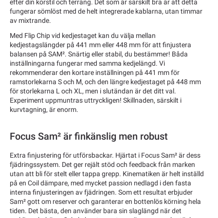
efter din körstil och terräng. Det som är särskilt bra är att detta
fungerar sömlöst med de helt integrerade kablarna, utan timmar
av mixtrande.
Med Flip Chip vid kedjestaget kan du välja mellan
kedjestagslängder på 441 mm eller 448 mm för att finjustera
balansen på SAM². Snärtig eller stabil, du bestämmer! Båda
inställningarna fungerar med samma kedjelängd. Vi
rekommenderar den kortare inställningen på 441 mm för
ramstorlekarna S och M, och den längre kedjestaget på 448 mm
för storlekarna L och XL, men i slutändan är det ditt val.
Experiment uppmuntras uttryckligen! Skillnaden, särskilt i
kurvtagning, är enorm.
Focus Sam² är finkänslig men robust
Extra finjustering för utförsbackar. Hjärtat i Focus Sam² är dess
fjädringssystem. Det ger rejält stöd och feedback från marken
utan att bli för stelt eller tappa grepp. Kinematiken är helt inställd
på en Coil dämpare, med mycket passion nedlagd i den fasta
interna finjusteringen av fjädringen. Som ett resultat erbjuder
Sam² gott om reserver och garanterar en bottenlös körning hela
tiden. Det bästa, den använder bara sin slaglängd när det