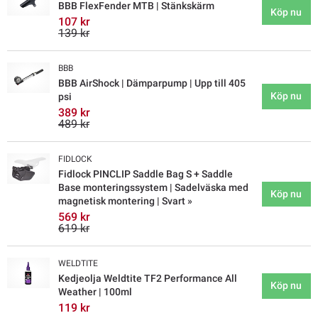
BBB FlexFender MTB | Stänkskärm
Köp nu
107 kr
139 kr
BBB
BBB AirShock | Dämparpump | Upp till 405
Köp nu
psi
389 kr
489 kr
FIDLOCK
Fidlock PINCLIP Saddle Bag S + Saddle
Base monteringssystem | Sadelväska med
Köp nu
magnetisk montering | Svart »
569 kr
619 kr
WELDTITE
Kedjeolja Weldtite TF2 Performance All
Köp nu
Weather | 100ml
119 kr