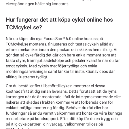
ekerspänningen håller sig konstant.
Hur fungerar det att köpa cykel online hos
TCMcykel.se?
När du köper din nya Focus Sam² 6.0 online hos oss på
TCMcykel.se monteras, finjusteras och testas cykeln alltid av
erfaren mekaniker innan den packas och skickas hem till dig. Vi
gör den så cykelfärdig det går och bara enkla moment som att
fästa styre, framhjul, sadelstolpe och pedaler kvarstår när du tar
emot cykeln. Med cykeln medföljer tydliga och enkla
monteringsanvisningar samt länkar till instruktionsvideos där
allting illustreras tydligt.
Om du beställer fler tillbehör till cykeln monterar vi dessa
kostnadsfritt åt dig innan leverans. Detta förutsatt att de ryms i
kartongen när de är monterade. Ifall de inte ryms monterade eller
riskerar att skadas i frakten kommer vi att förbereda dem för
enklast möjliga montering för dig. Behöver du råd eller har
funderingar så är du varmt välkommen att kontakta våra kunniga
medarbetare på kundsupport. Efter ditt köp får du en trygg och
pålitlig cykelpartner i din vardag. Välkommen till oss på