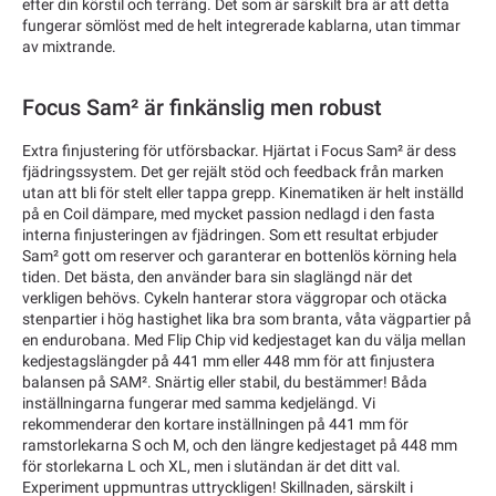
efter din körstil och terräng. Det som är särskilt bra är att detta
fungerar sömlöst med de helt integrerade kablarna, utan timmar
av mixtrande.
Focus Sam² är finkänslig men robust
Extra finjustering för utförsbackar. Hjärtat i Focus Sam² är dess
fjädringssystem. Det ger rejält stöd och feedback från marken
utan att bli för stelt eller tappa grepp. Kinematiken är helt inställd
på en Coil dämpare, med mycket passion nedlagd i den fasta
interna finjusteringen av fjädringen. Som ett resultat erbjuder
Sam² gott om reserver och garanterar en bottenlös körning hela
tiden. Det bästa, den använder bara sin slaglängd när det
verkligen behövs. Cykeln hanterar stora väggropar och otäcka
stenpartier i hög hastighet lika bra som branta, våta vägpartier på
en endurobana. Med Flip Chip vid kedjestaget kan du välja mellan
kedjestagslängder på 441 mm eller 448 mm för att finjustera
balansen på SAM². Snärtig eller stabil, du bestämmer! Båda
inställningarna fungerar med samma kedjelängd. Vi
rekommenderar den kortare inställningen på 441 mm för
ramstorlekarna S och M, och den längre kedjestaget på 448 mm
för storlekarna L och XL, men i slutändan är det ditt val.
Experiment uppmuntras uttryckligen! Skillnaden, särskilt i