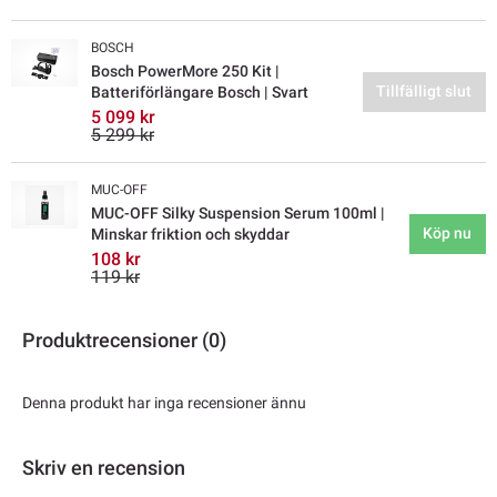
BOSCH
Bosch PowerMore 250 Kit |
Tillfälligt slut
Batteriförlängare Bosch | Svart
5 099 kr
5 299 kr
MUC-OFF
MUC-OFF Silky Suspension Serum 100ml |
Köp nu
Minskar friktion och skyddar
108 kr
119 kr
Produktrecensioner (0)
Denna produkt har inga recensioner ännu
Skriv en recension