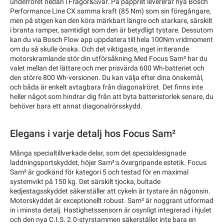
underröret nedan i Frågor&Svar. På pappret levererar nya Bosch
Performance Line CX samma kraft (85 Nm) som sin föregångare,
men på stigen kan den köra märkbart längre och starkare, särskilt
i branta ramper, samtidigt som den är betydligt tystare. Dessutom
kan du via Bosch Flow app uppdatera till hela 100Nm vridmoment
om du så skulle önska. Och det viktigaste, inget irriterande
motorskramlande stör din utförsåkning.Med Focus Sam² har du
valet mellan det lättare och mer prisvärda 600 Wh-batteriet och
den större 800 Wh-versionen. Du kan välja efter dina önskemål,
och båda är enkelt avtagbara från diagonalröret. Det finns inte
heller något som hindrar dig från att byta batteristorlek senare, du
behöver bara ett annat diagonalrörsskydd.
Elegans i varje detalj hos Focus Sam²
Många specialtillverkade delar, som det specialdesignade
laddningsportskyddet, höjer Sam²:s övergripande estetik. Focus
Sam² är godkänd för kategori 5 och testad för en maximal
systemvikt på 150 kg. Det särskilt tjocka, bultade
kedjestagsskyddet säkerställer att cykeln är tystare än någonsin.
Motorskyddet är exceptionellt robust. Sam² är noggrant utformad
in i minsta detalj. Hastighetssensorn är osynligt integrerad i hjulet
och den nya C.I.S. 2.0-styrstammen säkerställer inte bara en