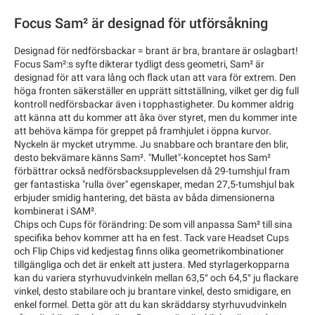
Focus Sam² är designad för utförsåkning
Designad för nedförsbackar = brant är bra, brantare är oslagbart!
Focus Sam²:s syfte dikterar tydligt dess geometri, Sam² är
designad för att vara lång och flack utan att vara för extrem. Den
höga fronten säkerställer en upprätt sittställning, vilket ger dig full
kontroll nedförsbackar även i topphastigheter. Du kommer aldrig
att känna att du kommer att åka över styret, men du kommer inte
att behöva kämpa för greppet på framhjulet i öppna kurvor.
Nyckeln är mycket utrymme. Ju snabbare och brantare den blir,
desto bekvämare känns Sam². "Mullet"-konceptet hos Sam²
förbättrar också nedförsbacksupplevelsen då 29-tumshjul fram
ger fantastiska "rulla över" egenskaper, medan 27,5-tumshjul bak
erbjuder smidig hantering, det bästa av båda dimensionerna
kombinerat i SAM².
Chips och Cups för förändring: De som vill anpassa Sam² till sina
specifika behov kommer att ha en fest. Tack vare Headset Cups
och Flip Chips vid kedjestag finns olika geometrikombinationer
tillgängliga och det är enkelt att justera. Med styrlagerkopparna
kan du variera styrhuvudvinkeln mellan 63,5° och 64,5° ju flackare
vinkel, desto stabilare och ju brantare vinkel, desto smidigare, en
enkel formel. Detta gör att du kan skräddarsy styrhuvudvinkeln