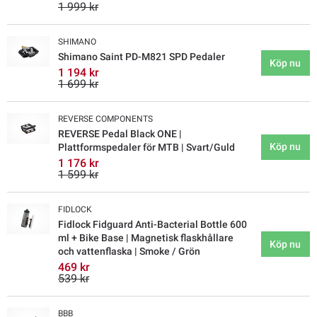
1 999 kr
SHIMANO
Shimano Saint PD-M821 SPD Pedaler
Köp nu
1 194 kr
1 699 kr
REVERSE COMPONENTS
REVERSE Pedal Black ONE |
Köp nu
Plattformspedaler för MTB | Svart/Guld
1 176 kr
1 599 kr
FIDLOCK
Fidlock Fidguard Anti-Bacterial Bottle 600
ml + Bike Base | Magnetisk flaskhållare
Köp nu
och vattenflaska | Smoke / Grön
469 kr
539 kr
BBB