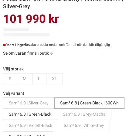
Silver-Grey
101 990 kr
Snart i lager
Bevaka produkt nedan och få mail när den blir tillgänglig
Se om varan finns i butik
Välj storlek
Bevaka
Bevaka
Bevaka
Bevaka
S
M
L
XL
Välj variant
Sam² 6.0 | Silver-Grey
Sam² 6.8 | Green-Black | 600Wh
Sam² 6.8 | Green-Black
Sam² 6.8 | Grey-Macha
Sam² 6.9 | Violett-Black
Sam² 6.9 | White-Grey