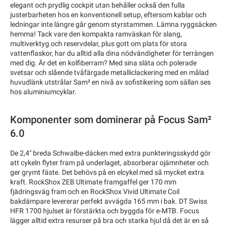
elegant och prydlig cockpit utan behåller också den fulla
justerbarheten hos en konventionell setup, eftersom kablar och
ledningar inte längre går genom styrstammen. Lämna ryggsäcken
hemma! Tack vare den kompakta ramväskan för slang,
multiverktyg och reservdelar, plus gott om plats för stora
vattenflaskor, har du alltid alla dina nödvändigheter för terrängen
med dig. Är det en kolfiberram? Med sina släta och polerade
svetsar och slående tvåfärgade metalliclackering med en målad
huvudlänk utstrålar Sam² en nivå av sofistikering som sällan ses
hos aluminiumcyklar.
Komponenter som dominerar på Focus Sam²
6.0
De 2,4" breda Schwalbe-däcken med extra punkteringsskydd gör
att cykeln flyter fram på underlaget, absorberar ojämnheter och
ger grymt fäste. Det behövs på en elcykel med så mycket extra
kraft. RockShox ZEB Ultimate framgaffel ger 170 mm
fjädringsväg fram och en RockShox Vivid Ultimate Coil
bakdämpare levererar perfekt avvägda 165 mm i bak. DT Swiss
HFR 1700 hjulset är förstärkta och byggda för e-MTB. Focus
lägger alltid extra resurser på bra och starka hjul då det är en så