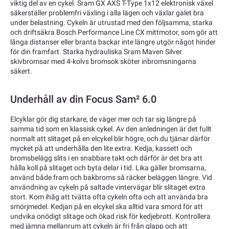
viktig del av en cykel. Sram GX AXS T-Type 1x12 elektronisk växel
säkerställer problemfri växling i alla lägen och växlar galet bra
under belastning. Cykeln är utrustad med den följsamma, starka
och driftsäkra Bosch Performance Line CX mittmotor, som gör att
långa distanser eller branta backar inte längre utgör något hinder
för din framfart. Starka hydrauliska Sram Maven Silver
skivbromsar med 4-kolvs bromsok sköter inbromsningarna
säkert.
Underhåll av din Focus Sam² 6.0
Elcyklar gör dig starkare, de väger mer och tar sig längre på
samma tid som en klassisk cykel. Av den anledningen är det fullt
normalt att slitaget på en elcykel blir högre, och du tjänar därför
mycket på att underhålla den lite extra. Kedja, kassett och
bromsbelägg slits i en snabbare takt och därför är det bra att
hålla koll på slitaget och byta delar i tid. Lika gäller bromsarna,
använd både fram och bakbroms så räcker beläggen längre. Vid
användning av cykeln på saltade vintervägar blir slitaget extra
stort. Kom ihåg att tvätta ofta cykeln ofta och att använda bra
smörjmedel. Kedjan på en elcykel ska alltid vara smord för att
undvika onödigt slitage och ökad risk för kedjebrott. Kontrollera
med jämna mellanrum att cykeln är fri från glapp och att