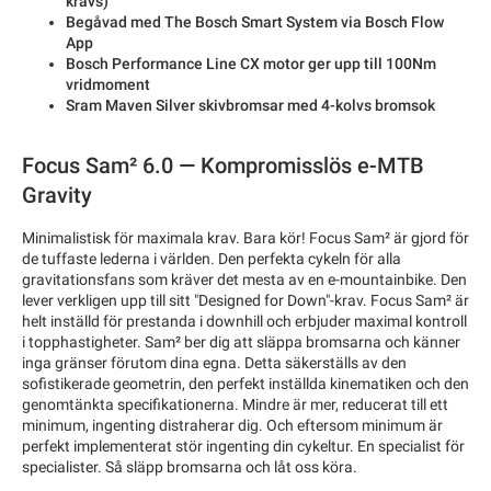
krävs)
Begåvad med The Bosch Smart System via Bosch Flow
App
Bosch Performance Line CX motor ger upp till 100Nm
vridmoment
Sram Maven Silver skivbromsar med 4-kolvs bromsok
Focus Sam² 6.0 — Kompromisslös e-MTB
Gravity
Minimalistisk för maximala krav. Bara kör! Focus Sam² är gjord för
de tuffaste lederna i världen. Den perfekta cykeln för alla
gravitationsfans som kräver det mesta av en e-mountainbike. Den
lever verkligen upp till sitt "Designed for Down"-krav. Focus Sam² är
helt inställd för prestanda i downhill och erbjuder maximal kontroll
i topphastigheter. Sam² ber dig att släppa bromsarna och känner
inga gränser förutom dina egna. Detta säkerställs av den
sofistikerade geometrin, den perfekt inställda kinematiken och den
genomtänkta specifikationerna. Mindre är mer, reducerat till ett
minimum, ingenting distraherar dig. Och eftersom minimum är
perfekt implementerat stör ingenting din cykeltur. En specialist för
specialister. Så släpp bromsarna och låt oss köra.