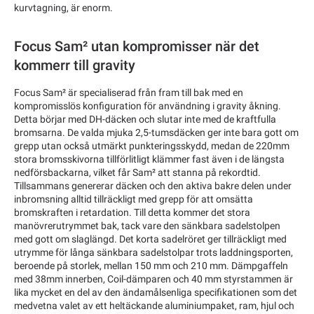
kurvtagning, är enorm.
Focus Sam² utan kompromisser när det
kommerr till gravity
Focus Sam² är specialiserad från fram till bak med en
kompromisslös konfiguration för användning i gravity åkning.
Detta börjar med DH-däcken och slutar inte med de kraftfulla
bromsarna. De valda mjuka 2,5-tumsdäcken ger inte bara gott om
grepp utan också utmärkt punkteringsskydd, medan de 220mm
stora bromsskivorna tillförlitligt klämmer fast även i de längsta
nedförsbackarna, vilket får Sam² att stanna på rekordtid.
Tillsammans genererar däcken och den aktiva bakre delen under
inbromsning alltid tillräckligt med grepp för att omsätta
bromskraften i retardation. Till detta kommer det stora
manövrerutrymmet bak, tack vare den sänkbara sadelstolpen
med gott om slaglängd. Det korta sadelröret ger tillräckligt med
utrymme för långa sänkbara sadelstolpar trots laddningsporten,
beroende på storlek, mellan 150 mm och 210 mm. Dämpgaffeln
med 38mm innerben, Coil-dämparen och 40 mm styrstammen är
lika mycket en del av den ändamålsenliga specifikationen som det
medvetna valet av ett heltäckande aluminiumpaket, ram, hjul och