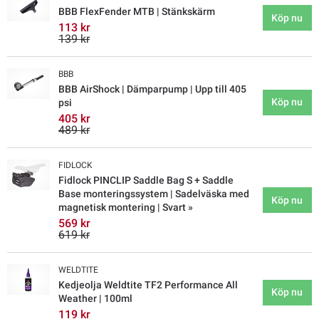
BBB FlexFender MTB | Stänkskärm
Köp nu
113 kr
139 kr
BBB
BBB AirShock | Dämparpump | Upp till 405
Köp nu
psi
405 kr
489 kr
FIDLOCK
Fidlock PINCLIP Saddle Bag S + Saddle
Base monteringssystem | Sadelväska med
Köp nu
magnetisk montering | Svart »
569 kr
619 kr
WELDTITE
Kedjeolja Weldtite TF2 Performance All
Köp nu
Weather | 100ml
119 kr