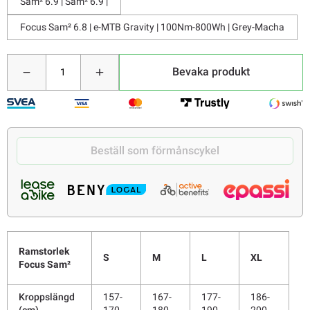
Sam² 6.9 | Sam² 6.9 |
Focus Sam² 6.8 | e-MTB Gravity | 100Nm-800Wh | Grey-Macha
Bevaka produkt
Beställ som förmånscykel
Ramstorlek
S
M
L
XL
Focus Sam²
Kroppslängd
157-
167-
177-
186-
(cm)
170
180
190
200