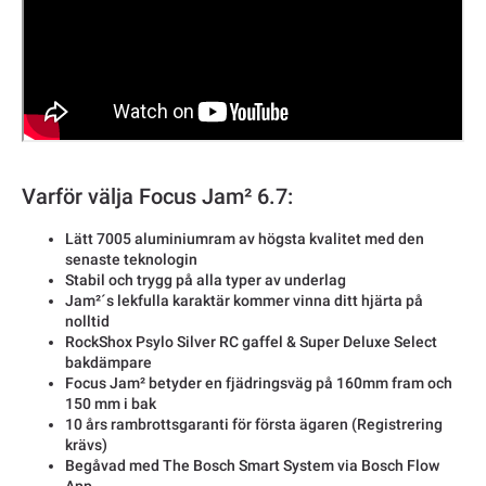
Varför välja Focus Jam² 6.7:
Lätt 7005 aluminiumram av högsta kvalitet med den
senaste teknologin
Stabil och trygg på alla typer av underlag
Jam²´s lekfulla karaktär kommer vinna ditt hjärta på
nolltid
RockShox Psylo Silver RC gaffel & Super Deluxe Select
bakdämpare
Focus Jam² betyder en fjädringsväg på 160mm fram och
150 mm i bak
10 års rambrottsgaranti för första ägaren (Registrering
krävs)
Begåvad med The Bosch Smart System via Bosch Flow