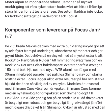
Motorkåpan är imponerande robust. Jam² har så mycket
markfrigång att våra cykeltestare hade svårt att hitta tillräckligt
stora hinder för att testa gränsen. Dessutom fladdrar inte locket
för laddningsuttaget på sadelröret, tack Focus!
Komponenter som levererar på Focus Jam²
6.7
De 2,5" breda Maxxis-däcken med extra punkteringsskydd gör att
cykeln flyter fram på underlaget, absorberar ojämnheter och ger
grymt fäste. Det behövs på en elcykel med så mycket extra kraft.
RockShox Psylo Silver RC ger 160 mm fjädringsväg fram och en
RockShox DeLuxe Select bakdämpare levererar perfekt avvägda
150 mm i bak. Hjulset med styva WTB aluminiumfälgar med
30mm innerbredd parade med pålitliga Shimano nav och starka
rostfria ekrar. Focus lägger alltid extra resurser på bra och starka
hjul då det är en så viktig del av en cykel. Modellen är utrustad
med Shimano Cues växel och drivpaket. Shimano Cues kommer
med en ny teknologi för drivpaketet som Shimano döpt till
LinkGlide. LinkGlide gör sig bra på en stark e-MTB då drivpaketet
är betydligt mer robust och ger betydligt längrelivslängd jämfört
med tidigare drivpaket från Shimano. Cykeln är utrustad med den