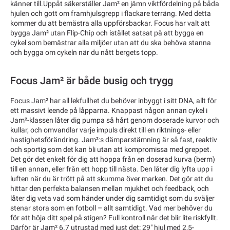
känner till.Uppåt säkerställer Jam² en jämn viktfördelning på båda
hjulen och gott om framhjulsgrepp i flackare terräng. Med detta
kommer du att bemästra alla uppförsbackar. Focus har valt att
bygga Jam² utan Flip-Chip och istället satsat på att bygga en
cykel som bemästrar alla miljöer utan att du ska behöva stanna
och bygga om cykeln när du nått bergets topp.
Focus Jam² är både busig och trygg
Focus Jam² har all lekfullhet du behöver inbyggt i sitt DNA, allt för
ett massivt leende på låpparna. Knappast någon annan cykel i
Jam²-klassen låter dig pumpa så hårt genom doserade kurvor och
kullar, och omvandlar varje impuls direkt till en riktnings- eller
hastighetsförändring. Jam²:s dämparstämning är så fast, reaktiv
och sportig som det kan bli utan att kompromissa med greppet.
Det gör det enkelt för dig att hoppa från en doserad kurva (berm)
till en annan, eller från ett hopp till nästa. Den låter dig lyfta upp i
luften när du är trött på att skumma över marken. Det gör att du
hittar den perfekta balansen mellan mjukhet och feedback, och
låter dig veta vad som händer under dig samtidigt som du sväljer
stenar stora som en fotboll – allt samtidigt. Vad mer behöver du
för att höja ditt spel på stigen? Full kontroll när det blir lite riskfyllt.
Därför är Jam² 6.7 utrustad med just det: 29" hjul med 2,5-