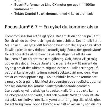
App
Bosch Performance Line CX motor ger upp till 100Nm
vridmoment
Tektro Gemini SL skivbromsar med 4-kolvs bromsok
Focus Jam² 6.7 — En cykel du kommer älska
Kompromisser har ett dåligt rykte. Det är tills du hoppar på Jam².
Den är allt du behöver och inget du inte behöver. Det här allt-i-ett-e-
MTB:n nr.1. Den lyfter ditt humör oavsett om det är på en välskött
flowline eller en nervkittlande naturlig stig. Focus designade Jam²
för att höja ditt självförtroende på alla stigar. Så att du kan
fokusera på att förbättra din stigåkning. Och jösses vilken rolig
upplevelse det är! Focus Jam² är din perfekta e-MTB när allt du
bryr dig om är den ultimata stigupplevelsen – i alla terränger. På
pappret kanske det inte finns något spektakulärt med den. Men
det är en missuppfattning. JAM²:s lekfulla karaktär kommer att
vinna dig över på nolltid. Med sin obegränsade stigglädje, upp, ner
och allt däremellan kommer Jam²:s balanserade geometri
återspegla cykelns allsidiga kapacitet – allt för att du ska kunna
ha obegränsad stigglädje, alltid och överallt.Nedåt är den intuitiv
att cykla och kräver inte lika mycket ansträngning eller skicklighet
för att ta sig fram i öppna kurvor, eller helt enkelt en ny stig du inte