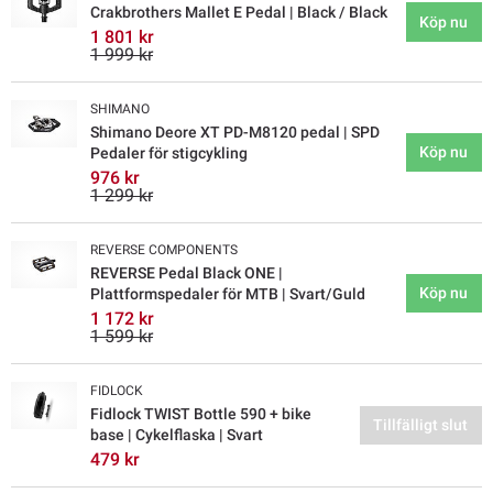
Crakbrothers Mallet E Pedal | Black / Black
Köp nu
1 801 kr
1 999 kr
SHIMANO
Shimano Deore XT PD-M8120 pedal | SPD
Köp nu
Pedaler för stigcykling
976 kr
1 299 kr
REVERSE COMPONENTS
REVERSE Pedal Black ONE |
Köp nu
Plattformspedaler för MTB | Svart/Guld
1 172 kr
1 599 kr
FIDLOCK
Fidlock TWIST Bottle 590 + bike
Tillfälligt slut
base | Cykelflaska | Svart
479 kr