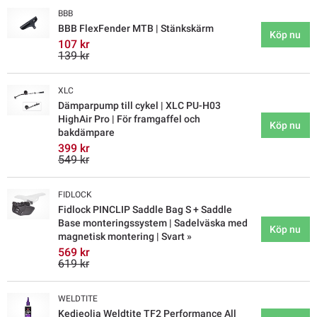
BBB
BBB FlexFender MTB | Stänkskärm
Köp nu
107 kr
139 kr
XLC
Dämparpump till cykel | XLC PU-H03
HighAir Pro | För framgaffel och
Köp nu
bakdämpare
399 kr
549 kr
FIDLOCK
Fidlock PINCLIP Saddle Bag S + Saddle
Base monteringssystem | Sadelväska med
Köp nu
magnetisk montering | Svart »
569 kr
619 kr
WELDTITE
Kedjeolja Weldtite TF2 Performance All