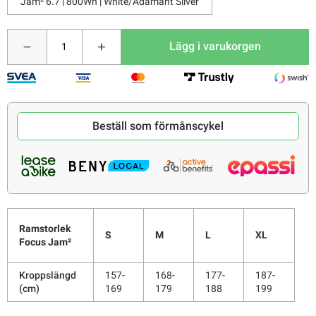
Jam² 6.7 | 800Wh | White/Adamant Silver
Lägg i varukorgen
Beställ som förmånscykel
Ramstorlek
S
M
L
XL
Focus Jam²
Kroppslängd
157-
168-
177-
187-
(cm)
169
179
188
199