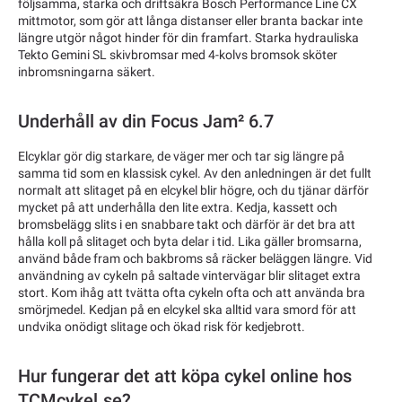
följsamma, starka och driftsäkra Bosch Performance Line CX
mittmotor, som gör att långa distanser eller branta backar inte
längre utgör något hinder för din framfart. Starka hydrauliska
Tekto Gemini SL skivbromsar med 4-kolvs bromsok sköter
inbromsningarna säkert.
Underhåll av din Focus Jam² 6.7
Elcyklar gör dig starkare, de väger mer och tar sig längre på
samma tid som en klassisk cykel. Av den anledningen är det fullt
normalt att slitaget på en elcykel blir högre, och du tjänar därför
mycket på att underhålla den lite extra. Kedja, kassett och
bromsbelägg slits i en snabbare takt och därför är det bra att
hålla koll på slitaget och byta delar i tid. Lika gäller bromsarna,
använd både fram och bakbroms så räcker beläggen längre. Vid
användning av cykeln på saltade vintervägar blir slitaget extra
stort. Kom ihåg att tvätta ofta cykeln ofta och att använda bra
smörjmedel. Kedjan på en elcykel ska alltid vara smord för att
undvika onödigt slitage och ökad risk för kedjebrott.
Hur fungerar det att köpa cykel online hos
TCMcykel.se?