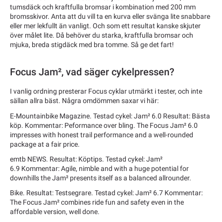
tumsdäck och kraftfulla bromsar i kombination med 200 mm
bromsskivor. Anta att du vill ta en kurva eller svänga lite snabbare
eller mer lekfullt än vanligt. Och som ett resultat kanske skjuter
över målet lite. Då behöver du starka, kraftfulla bromsar och
mjuka, breda stigdäck med bra tomme. Så ge det fart!
Focus Jam², vad säger cykelpressen?
I vanlig ordning presterar Focus cyklar utmärkt i tester, och inte
sällan allra bäst. Några omdömmen saxar vi här:
E-Mountainbike Magazine. Testad cykel: Jam² 6.0 Resultat: Bästa
köp. Kommentar: Peformance over bling. The Focus Jam² 6.0
impresses with honest trail performance and a well-rounded
package at a fair price.
emtb NEWS. Resultat: Köptips. Testad cykel: Jam²
6.9 Kommentar: Agile, nimble and with a huge potential for
downhills the Jam² presents itself as a balanced allrounder.
Bike. Resultat: Testsegrare. Testad cykel: Jam² 6.7 Kommentar:
The Focus Jam² combines ride fun and safety even in the
affordable version, well done.