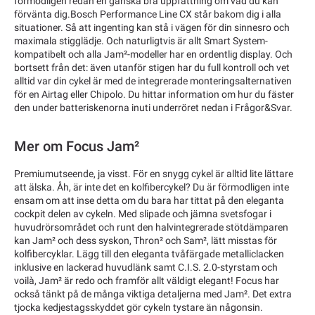
förmodligen redan en ganska bra uppfattning om vad du kan
förvänta dig.Bosch Performance Line CX står bakom dig i alla
situationer. Så att ingenting kan stå i vägen för din sinnesro och
maximala stigglädje. Och naturligtvis är allt Smart System-
kompatibelt och alla Jam²-modeller har en ordentlig display. Och
bortsett från det: även utanför stigen har du full kontroll och vet
alltid var din cykel är med de integrerade monteringsalternativen
för en Airtag eller Chipolo. Du hittar information om hur du fäster
den under batteriskenorna inuti underröret nedan i Frågor&Svar.
Mer om Focus Jam²
Premiumutseende, ja visst. För en snygg cykel är alltid lite lättare
att älska. Åh, är inte det en kolfibercykel? Du är förmodligen inte
ensam om att inse detta om du bara har tittat på den eleganta
cockpit delen av cykeln. Med slipade och jämna svetsfogar i
huvudrörsområdet och runt den halvintegrerade stötdämparen
kan Jam² och dess syskon, Thron² och Sam², lätt misstas för
kolfibercyklar. Lägg till den eleganta tvåfärgade metalliclacken
inklusive en lackerad huvudlänk samt C.I.S. 2.0-styrstam och
voilà, Jam² är redo och framför allt väldigt elegant! Focus har
också tänkt på de många viktiga detaljerna med Jam². Det extra
tjocka kedjestagsskyddet gör cykeln tystare än någonsin.