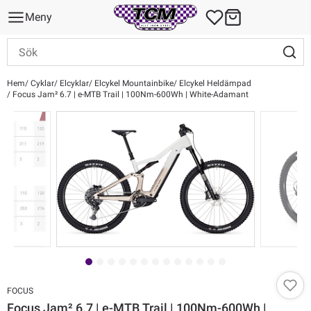
Meny
Hem
Cyklar
Elcyklar
Elcykel Mountainbike
Elcykel Heldämpad
Focus Jam² 6.7 | e-MTB Trail | 100Nm-600Wh | White-Adamant
FOCUS
Focus Jam² 6.7 | e-MTB Trail | 100Nm-600Wh |