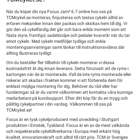
När du köper din nya Focus Jam² 6.7 online hos oss på
TCMcykel.se monteras, finjusteras och testas cykeln alltid av
erfaren mekaniker innan den packas och skickas hem till dig. Vi
gör den så cykelfärdig det går och bara enkla moment som att
fästa styre, framhjul, sadelstolpe och pedaler kvarstår när du tar
emot cykeln. Med cykeln medföljer tydliga och enkla
monteringsanvisningar samt länkar till instruktionsvideos där
allting illustreras tydligt.
Om du beställer fler tillbehör till cykeln monterar vi dessa
kostnadsfritt åt dig innan leverans. Detta förutsatt att de ryms i
kartongen när de är monterade. Ifall de inte ryms monterade eller
riskerar att skadas i frakten kommer vi att förbereda dem för
enklast möjliga montering för dig. Behöver du råd eller har
funderingar så är du varmt välkommen att kontakta våra kunniga
medarbetare på kundsupport. Efter ditt köp får du en trygg och
pålitlig cykelpartner i din vardag. Välkommen till oss på
TCMcykel.se!
Focus är en tysk cykelproducent med utveckling i Stuttgart
produktion i Emstek, Tyskland. Focus är en av de mest välkända
och respekterade cykeltillverkarna i Europa med erkänt hög
kvalitet, innovationskraft och alltid till rätt pris. TCM är Sveriges