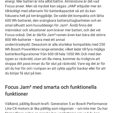
energi. Mer batteri är inte alltid bättre. Åtminstone är det vad
Focus anser. Men så mycket kan sägas: JAM² erbjuder mer än
tillräckligt med alternativ för batterikapacitet så att du kan
fokusera helt på terrängglädje. De valde det kompakta och lätta
600 Wh-batteriet, den svängbara batteriuttagbarheten och en
smal silhuett som huvuddesign för Jam². Ändå finns det
människor och situationer som kräver mer batteri, och det vet
Focus också. Det är därför Jam²-ramen även kan bära det större
800 Wh-batteriet – bara med ett annat
underrörsskydd. Dessutom är alla storlekar kompatibla med 250
Wh Bosch PowerMore range extender, vilket leder till fyra möjliga
batterikonfigurationer från 600 till hela 1050 Wh.Och med den
typen av räckvidd, utan att illa mena, kommer du troligtvis att
stoppa ditt pass innan du får slut på räckvidd. Vare sig det är för
att du har för ont i rumpan av att cykla uppför backar eller för att
du börjar få slut på ben.
Focus Jam² med smarta och funktionella
funktioner
Välkänd, pålitlig Bosch-kraft. Generation 5 av Bosch Performance
Line CX-motorn är lika pålitlig som någonsin – om inte mer. Du har