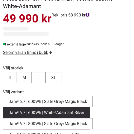
White-Adamant
49 990 kr
Rek. pris 58 990 kr
I externt lager
Skickas inom 5-15 dagar
Se om varan finns i butik
Välj storlek
Bevaka
S
M
L
XL
Välj variant
Jam² 6.7 | 600Wh | Slate Grey/Magic Black
Jam² 6.7 | 600Wh | White/Adamant Silver
Jam² 6.7 | 800Wh | Slate Grey/Magic Black