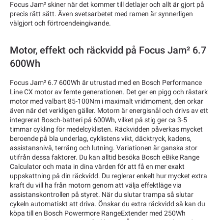
Focus Jam² skiner när det kommer till detlajer och allt är gjort på
precis rätt sätt. Även svetsarbetet med ramen är synnerligen
välgjort och förtroendeingivande.
Motor, effekt och räckvidd på Focus Jam² 6.7
600Wh
Focus Jam² 6.7 600Wh är utrustad med en Bosch Performance
Line CX motor av femte generationen. Det ger en pigg och råstark
motor med valbart 85-100Nm i maximalt vridmoment, den orkar
även när det verkligen gäller. Motorn är energisnål och drivs av ett
integrerat Bosch-batteri på 600Wh, vilket på stig ger ca 3-5
timmar cykling för medelcyklisten. Räckvidden påverkas mycket
beroende på bla underlag, cyklistens vikt, däcktryck, kadens,
assistansnivå, terräng och lutning. Variationen är ganska stor
utifrån dessa faktorer. Du kan alltid besöka Bosch eBike Range
Calculator och mata in dina värden för att få en mer exakt
uppskattning på din räckvidd. Du reglerar enkelt hur mycket extra
kraft du vill ha från motorn genom att välja effektläge via
assistanskontrollen på styret. När du slutar trampa så slutar
cykeln automatiskt att driva. Önskar du extra räckvidd så kan du
köpa till en Bosch Powermore RangeExtender med 250Wh