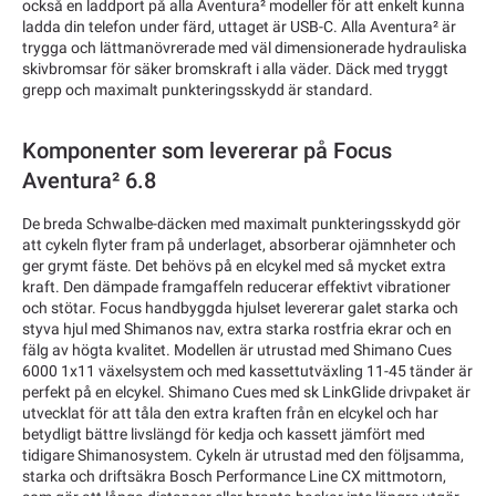
också en laddport på alla Aventura² modeller för att enkelt kunna
ladda din telefon under färd, uttaget är USB-C. Alla Aventura² är
trygga och lättmanövrerade med väl dimensionerade hydrauliska
skivbromsar för säker bromskraft i alla väder. Däck med tryggt
grepp och maximalt punkteringsskydd är standard.
Komponenter som levererar på Focus
Aventura² 6.8
De breda Schwalbe-däcken med maximalt punkteringsskydd gör
att cykeln flyter fram på underlaget, absorberar ojämnheter och
ger grymt fäste. Det behövs på en elcykel med så mycket extra
kraft. Den dämpade framgaffeln reducerar effektivt vibrationer
och stötar. Focus handbyggda hjulset levererar galet starka och
styva hjul med Shimanos nav, extra starka rostfria ekrar och en
fälg av högta kvalitet. Modellen är utrustad med Shimano Cues
6000 1x11 växelsystem och med kassettutväxling 11-45 tänder är
perfekt på en elcykel. Shimano Cues med sk LinkGlide drivpaket är
utvecklat för att tåla den extra kraften från en elcykel och har
betydligt bättre livslängd för kedja och kassett jämfört med
tidigare Shimanosystem. Cykeln är utrustad med den följsamma,
starka och driftsäkra Bosch Performance Line CX mittmotorn,