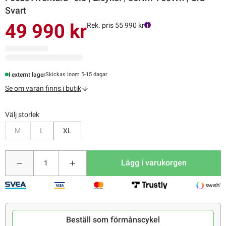
Svart
49 990 kr
Rek. pris 55 990 kr
I externt lager
Skickas inom 5-15 dagar
Se om varan finns i butik
Välj storlek
Bevaka
Bevaka
M
L
XL
Lägg i varukorgen
Beställ som förmånscykel