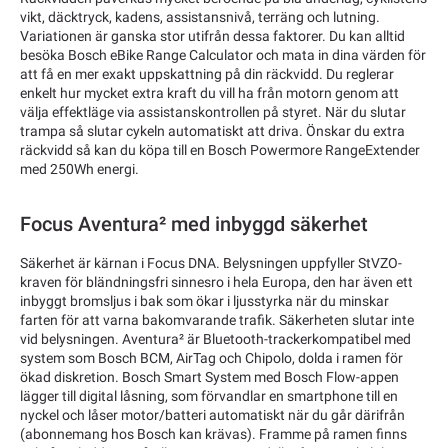
vikt, däcktryck, kadens, assistansnivå, terräng och lutning.
Variationen är ganska stor utifrån dessa faktorer. Du kan alltid
besöka Bosch eBike Range Calculator och mata in dina värden för
att få en mer exakt uppskattning på din räckvidd. Du reglerar
enkelt hur mycket extra kraft du vill ha från motorn genom att
välja effektläge via assistanskontrollen på styret. När du slutar
trampa så slutar cykeln automatiskt att driva. Önskar du extra
räckvidd så kan du köpa till en Bosch Powermore RangeExtender
med 250Wh energi.
Focus Aventura² med inbyggd säkerhet
Säkerhet är kärnan i Focus DNA. Belysningen uppfyller StVZO-
kraven för bländningsfri sinnesro i hela Europa, den har även ett
inbyggt bromsljus i bak som ökar i ljusstyrka när du minskar
farten för att varna bakomvarande trafik. Säkerheten slutar inte
vid belysningen. Aventura² är Bluetooth-trackerkompatibel med
system som Bosch BCM, AirTag och Chipolo, dolda i ramen för
ökad diskretion. Bosch Smart System med Bosch Flow-appen
lägger till digital låsning, som förvandlar en smartphone till en
nyckel och låser motor/batteri automatiskt när du går därifrån
(abonnemang hos Bosch kan krävas). Framme på ramen finns