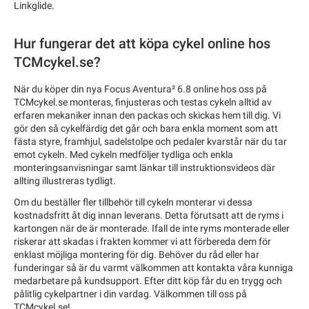
Linkglide.
Hur fungerar det att köpa cykel online hos
TCMcykel.se?
När du köper din nya Focus Aventura² 6.8 online hos oss på
TCMcykel.se monteras, finjusteras och testas cykeln alltid av
erfaren mekaniker innan den packas och skickas hem till dig. Vi
gör den så cykelfärdig det går och bara enkla moment som att
fästa styre, framhjul, sadelstolpe och pedaler kvarstår när du tar
emot cykeln. Med cykeln medföljer tydliga och enkla
monteringsanvisningar samt länkar till instruktionsvideos där
allting illustreras tydligt.
Om du beställer fler tillbehör till cykeln monterar vi dessa
kostnadsfritt åt dig innan leverans. Detta förutsatt att de ryms i
kartongen när de är monterade. Ifall de inte ryms monterade eller
riskerar att skadas i frakten kommer vi att förbereda dem för
enklast möjliga montering för dig. Behöver du råd eller har
funderingar så är du varmt välkommen att kontakta våra kunniga
medarbetare på kundsupport. Efter ditt köp får du en trygg och
pålitlig cykelpartner i din vardag. Välkommen till oss på
TCMcykel.se!