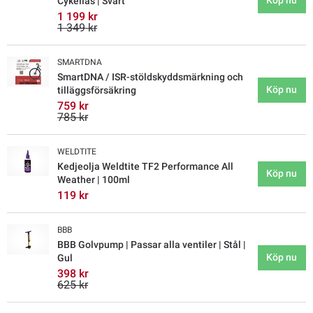
Köp nu
Cykellås | Svart
1 199 kr
1 349 kr
SMARTDNA
SmartDNA / ISR-stöldskyddsmärkning och
Köp nu
tilläggsförsäkring
759 kr
785 kr
WELDTITE
Kedjeolja Weldtite TF2 Performance All
Köp nu
Weather | 100ml
119 kr
BBB
BBB Golvpump | Passar alla ventiler | Stål |
Köp nu
Gul
398 kr
625 kr