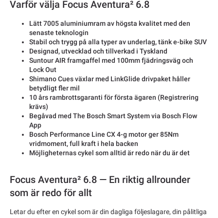
Varför välja Focus Aventura² 6.8
Lätt 7005 aluminiumram av högsta kvalitet med den
senaste teknologin
Stabil och trygg på alla typer av underlag, tänk e-bike SUV
Designad, utvecklad och tillverkad i Tyskland
Suntour AIR framgaffel med 100mm fjädringsväg och
Lock Out
Shimano Cues växlar med LinkGlide drivpaket håller
betydligt fler mil
10 års rambrottsgaranti för första ägaren (Registrering
krävs)
Begåvad med The Bosch Smart System via Bosch Flow
App
Bosch Performance Line CX 4-g motor ger 85Nm
vridmoment, full kraft i hela backen
Möjligheternas cykel som alltid är redo när du är det
Focus Aventura² 6.8 — En riktig allrounder
som är redo för allt
Letar du efter en cykel som är din dagliga följeslagare, din pålitliga