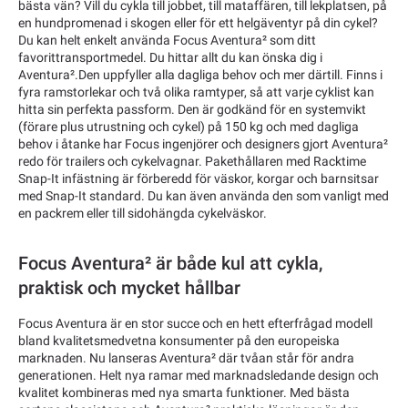
bästa vän? Vill du cykla till jobbet, till mataffären, till lekplatsen, på
en hundpromenad i skogen eller för ett helgäventyr på din cykel?
Du kan helt enkelt använda Focus Aventura² som ditt
favorittransportmedel. Du hittar allt du kan önska dig i
Aventura².Den uppfyller alla dagliga behov och mer därtill. Finns i
fyra ramstorlekar och två olika ramtyper, så att varje cyklist kan
hitta sin perfekta passform. Den är godkänd för en systemvikt
(förare plus utrustning och cykel) på 150 kg och med dagliga
behov i åtanke har Focus ingenjörer och designers gjort Aventura²
redo för trailers och cykelvagnar. Pakethållaren med Racktime
Snap-It infästning är förberedd för väskor, korgar och barnsitsar
med Snap-It standard. Du kan även använda den som vanligt med
en packrem eller till sidohängda cykelväskor.
Focus Aventura² är både kul att cykla,
praktisk och mycket hållbar
Focus Aventura är en stor succe och en hett efterfrågad modell
bland kvalitetsmedvetna konsumenter på den europeiska
marknaden. Nu lanseras Aventura² där tvåan står för andra
generationen. Helt nya ramar med marknadsledande design och
kvalitet kombineras med nya smarta funktioner. Med bästa