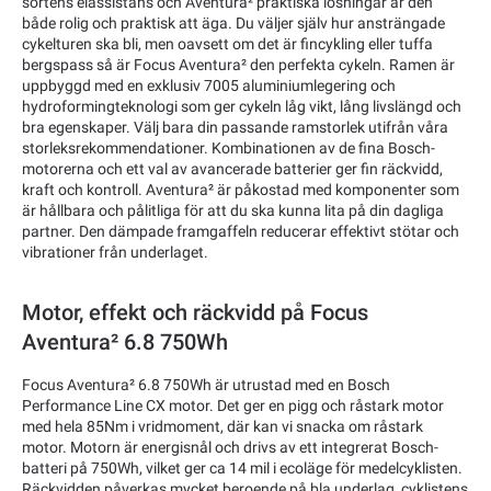
sortens elassistans och Aventura² praktiska lösningar är den
både rolig och praktisk att äga. Du väljer själv hur ansträngade
cykelturen ska bli, men oavsett om det är fincykling eller tuffa
bergspass så är Focus Aventura² den perfekta cykeln. Ramen är
uppbyggd med en exklusiv 7005 aluminiumlegering och
hydroformingteknologi som ger cykeln låg vikt, lång livslängd och
bra egenskaper. Välj bara din passande ramstorlek utifrån våra
storleksrekommendationer. Kombinationen av de fina Bosch-
motorerna och ett val av avancerade batterier ger fin räckvidd,
kraft och kontroll. Aventura² är påkostad med komponenter som
är hållbara och pålitliga för att du ska kunna lita på din dagliga
partner. Den dämpade framgaffeln reducerar effektivt stötar och
vibrationer från underlaget.
Motor, effekt och räckvidd på Focus
Aventura² 6.8 750Wh
Focus Aventura² 6.8 750Wh är utrustad med en Bosch
Performance Line CX motor. Det ger en pigg och råstark motor
med hela 85Nm i vridmoment, där kan vi snacka om råstark
motor. Motorn är energisnål och drivs av ett integrerat Bosch-
batteri på 750Wh, vilket ger ca 14 mil i ecoläge för medelcyklisten.
Räckvidden påverkas mycket beroende på bla underlag, cyklistens