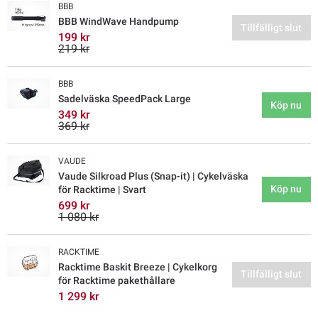
BBB
BBB WindWave Handpump
Tillfälligt slut
199 kr
219 kr
BBB
Sadelväska SpeedPack Large
Köp nu
349 kr
369 kr
VAUDE
Vaude Silkroad Plus (Snap-it) | Cykelväska
Köp nu
för Racktime | Svart
699 kr
1 080 kr
RACKTIME
Racktime Baskit Breeze | Cykelkorg
Tillfälligt slut
för Racktime pakethållare
1 299 kr