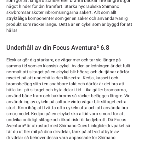
som gör att långa distanser eller branta backar inte längre utgör
något hinder för din framfart. Starka hydrauliska Shimano
skivbromsar sköter inbromsningarna säkert. Allt som allt
stryktåliga komponenter som ger en säker och användarvänlig
produkt som räcker länge. Detta är en cykel som är byggd för att
hålla!
Underhåll av din Focus Aventura² 6.8
Elcyklar gör dig starkare, de väger mer och tar sig längre på
samma tid som en klassisk cykel. Av den anledningen är det fullt
normalt att slitaget på en elcykel blir högre, och du tjänar därför
mycket på att underhålla den lite extra. Kedja, kassett och
bromsbelägg slits i en snabbare takt och därför är det bra att
hålla koll på slitaget och byta delar i tid. Lika gäller bromsarna,
använd både fram och bakbroms så räcker beläggen längre. Vid
användning av cykeln på saltade vintervägar blir slitaget extra
stort. Kom ihåg att tvätta ofta cykeln ofta och att använda bra
smörjmedel. Kedjan på en elcykel ska alltid vara smord för att
undvika onödigt slitage och ökad risk för kedjebrott. Då Focus
Aventura² är utrustad med Shimano Cues Linkglide drivpaket så
får du ut fler mil på dina drivdelar, tänk på att vid utbyte av
drivdelar så behöver dessa vara anpassade för Shimano