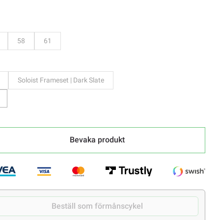
evaka
Bevaka
Bevaka
58
61
Soloist Frameset | Dark Slate
Bevaka produkt
Beställ som förmånscykel