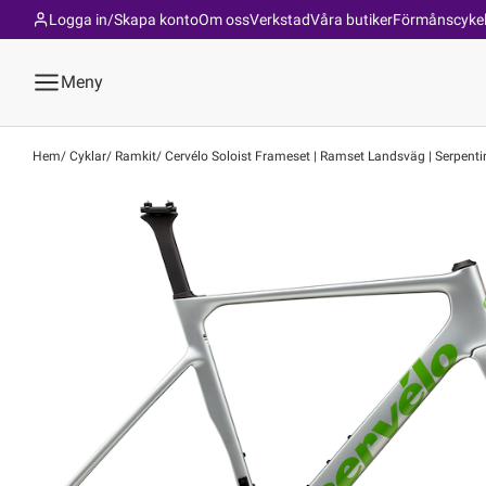
Logga in/Skapa konto
Om oss
Verkstad
Våra butiker
Förmånscyke
Meny
Hem
Cyklar
Ramkit
Cervélo Soloist Frameset | Ramset Landsväg | Serpenti