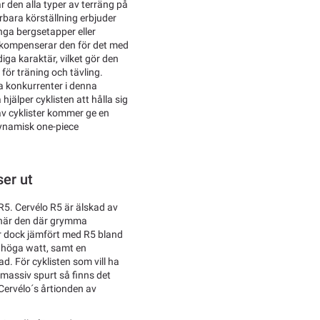
 den alla typer av terräng på
terbara körställning erbjuder
nga bergsetapper eller
 kompenserar den för det med
iga karaktär, vilket gör den
l för träning och tävling.
ta konkurrenter i denna
hjälper cyklisten att hålla sig
av cyklister kommer ge en
dynamisk one-piece
ser ut
 R5. Cervélo R5 är älskad av
n när den där grymma
ar dock jämfört med R5 bland
 höga watt, samt en
d. För cyklisten som vill ha
 massiv spurt så finns det
Cervélo´s årtionden av