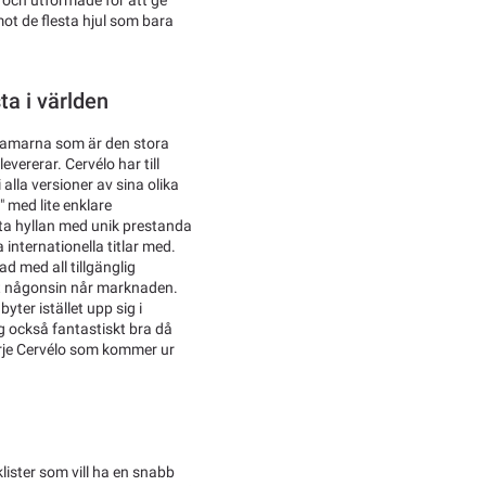
 och utformade för att ge
mot de flesta hjul som bara
ta i världen
t ramarna som är den stora
ererar. Cervélo har till
alla versioner av sina olika
" med lite enklare
ta hyllan med unik prestanda
internationella titlar med.
d med all tillgänglig
kt någonsin når marknaden.
ter istället upp sig i
 också fantastiskt bra då
 varje Cervélo som kommer ur
klister som vill ha en snabb