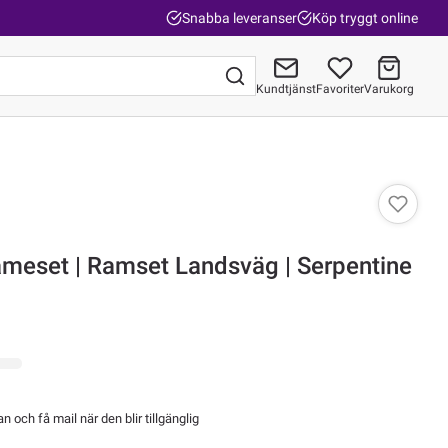
Snabba leveranser
Köp tryggt online
Kundtjänst
Favoriter
Varukorg
Gå till kassan
rameset | Ramset Landsväg | Serpentine
 och få mail när den blir tillgänglig