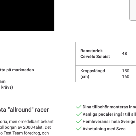
Ramstorlek
48
Cervélo Soloist
hitta på marknaden
Kroppslängd
150-
(cm)
160
ram
 krävs)
Dina tillbehör monteras inn
ta "allround" racer
Vanliga pedaler ingår till al
storia, men omedelbart bekant
Hemleverans i hela Sverige
ill början av 2000-talet. Det
Avbetalning med Svea
o Test Team föredrog, och