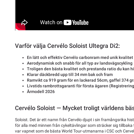
Varför välja Cervélo Soloist Ultegra Di2:
En lätt och effektiv Cervélo carbonram med unik kvalitet
Aerodynamisk och snabb för all typ av landsvägscykling
Troligen den bästa kvalitet och prestanda ratio du kan 
Klarar däckbredd upp till 34 mm bak och fram
Ramvikt ca 919 gram för en lackerad 56cm, gaffel 374 g
Livstids rambrottsgaranti för första ägaren (Registrering
Årmodell 2026
Cervélo Soloist — Mycket troligt världens bäs
Soloist. Det är ett namn från Cervélo djupt i sin framångsrika hi
för alla med minnen från cykeltävlingar som sträcker sig tillbaka t
var vapnet som de bästa World Tour-utmanarna i CSC och Cervel