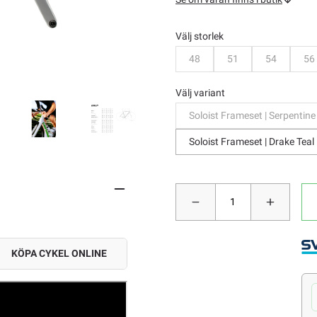
Välj storlek
Bevaka
Bevaka
Bevaka
B
48
51
54
56
Välj variant
Soloist Frameset | Serpentine
Soloist Frameset | Drake Teal
KÖPA CYKEL ONLINE