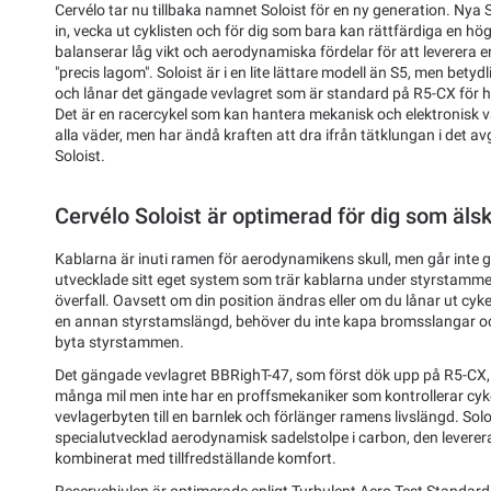
Cervélo tar nu tillbaka namnet Soloist för en ny generation. Nya 
in, vecka ut cyklisten och för dig som bara kan rättfärdiga en h
balanserar låg vikt och aerodynamiska fördelar för att leverera e
"precis lagom". Soloist är i en lite lättare modell än S5, men bet
och lånar det gängade vevlagret som är standard på R5-CX för h
Det är en racercykel som kan hantera mekanisk och elektronisk vä
alla väder, men har ändå kraften att dra ifrån tätklungan i det a
Soloist.
Cervélo Soloist är optimerad för dig som älsk
Kablarna är inuti ramen för aerodynamikens skull, men går int
utvecklade sitt eget system som trär kablarna under styrstamm
överfall. Oavsett om din position ändras eller om du lånar ut cyk
en annan styrstamslängd, behöver du inte kapa bromsslangar oc
byta styrstammen.
Det gängade vevlagret BBRighT-47, som först dök upp på R5-CX, 
många mil men inte har en proffsmekaniker som kontrollerar cyke
vevlagerbyten till en barnlek och förlänger ramens livslängd. Sol
specialutvecklad aerodynamisk sadelstolpe i carbon, den levererar
kombinerat med tillfredställande komfort.