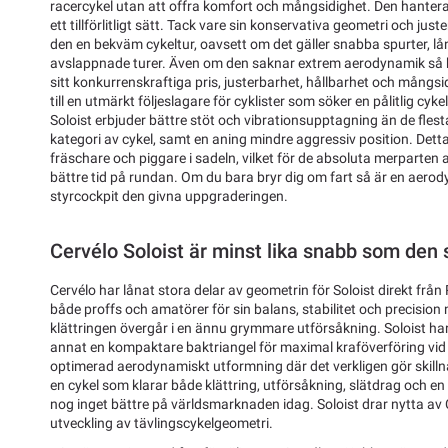
racercykel utan att offra komfort och mångsidighet. Den hanterar
ett tillförlitligt sätt. Tack vare sin konservativa geometri och jus
den en bekväm cykeltur, oavsett om det gäller snabba spurter, lå
avslappnade turer. Även om den saknar extrem aerodynamik så
sitt konkurrenskraftiga pris, justerbarhet, hållbarhet och mångsid
till en utmärkt följeslagare för cyklister som söker en pålitlig cyke
Soloist erbjuder bättre stöt och vibrationsupptagning än de fles
kategori av cykel, samt en aning mindre aggressiv position. Detta 
fräschare och piggare i sadeln, vilket för de absoluta merparten 
bättre tid på rundan. Om du bara bryr dig om fart så är en aero
styrcockpit den givna uppgraderingen.
Cervélo Soloist är minst lika snabb som den 
Cervélo har lånat stora delar av geometrin för Soloist direkt från
både proffs och amatörer för sin balans, stabilitet och precisio
klättringen övergår i en ännu grymmare utförsåkning. Soloist h
annat en kompaktare baktriangel för maximal kraföverföring vid
optimerad aerodynamiskt utformning där det verkligen gör skillna
en cykel som klarar både klättring, utförsåkning, slätdrag och en
nog inget bättre på världsmarknaden idag. Soloist drar nytta av 
utveckling av tävlingscykelgeometri.