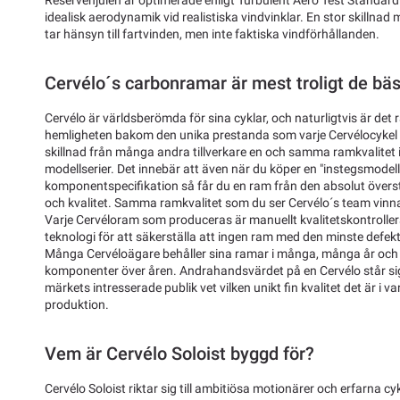
Reservehjulen är optimerade enligt Turbulent Aero Test Standard
idealisk aerodynamik vid realistiska vindvinklar. En stor skillnad 
tar hänsyn till fartvinden, men inte faktiska vindförhållanden.
Cervélo´s carbonramar är mest troligt de bäs
Cervélo är världsberömda för sina cyklar, och naturligtvis är de
hemligheten bakom den unika prestanda som varje Cervélocykel lev
skillnad från många andra tillverkare en och samma ramkvalitet i 
modellserier. Det innebär att även när du köper en "instegsmodell
komponentspecifikation så får du en ram från den absolut övers
och kvalitet. Samma ramkvalitet som du ser Cervélo´s team vinna 
Varje Cervéloram som produceras är manuellt kvalitetskontrollera
teknologi för att säkerställa att ingen ram med den minste defe
Många Cervéloägare behåller sina ramar i många, många år och by
komponenter över åren. Andrahandsvärdet på en Cervélo står sig
märkets intresserade publik vet vilken unikt fin kvalitet det är i
produktion.
Vem är Cervélo Soloist byggd för?
Cervélo Soloist riktar sig till ambitiösa motionärer och erfarna cy