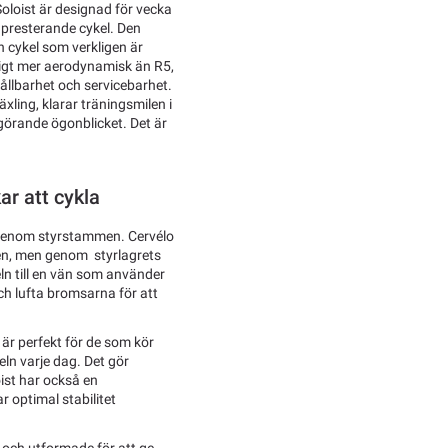
Soloist är designad för vecka
ögpresterande cykel. Den
n cykel som verkligen är
ydligt mer aerodynamisk än R5,
ållbarhet och servicebarhet.
xling, klarar träningsmilen i
vgörande ögonblicket. Det är
ar att cykla
e genom styrstammen. Cervélo
en, men genom styrlagrets
eln till en vän som använder
h lufta bromsarna för att
är perfekt för de som kör
ln varje dag. Det gör
oist har också en
 optimal stabilitet