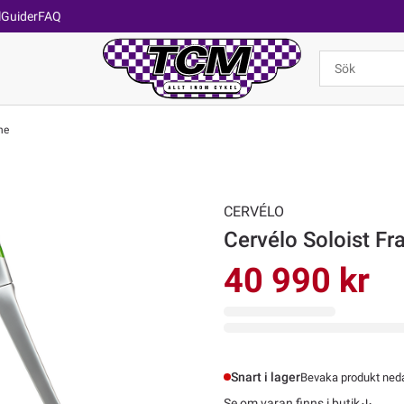
l
Guider
FAQ
ne
CERVÉLO
Cervélo Soloist F
40 990 kr
Snart i lager
Bevaka produkt nedan
Se om varan finns i butik