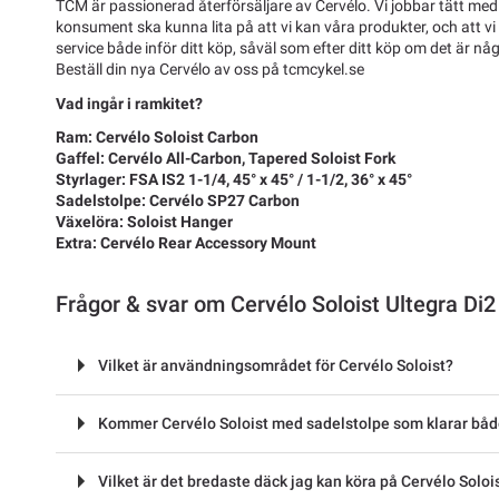
TCM är passionerad återförsäljare av Cervélo. Vi jobbar tätt med
konsument ska kunna lita på att vi kan våra produkter, och att vi
service både inför ditt köp, såväl som efter ditt köp om det är n
Beställ din nya Cervélo av oss på tcmcykel.se
Vad ingår i ramkitet?
Ram: Cervélo Soloist Carbon
Gaffel: Cervélo All-Carbon, Tapered Soloist Fork
Styrlager: FSA IS2 1-1/4, 45° x 45° / 1-1/2, 36° x 45°
Sadelstolpe: Cervélo SP27 Carbon
Växelöra: Soloist Hanger
Extra: Cervélo Rear Accessory Mount
Frågor & svar om Cervélo Soloist Ultegra Di2
Vilket är användningsområdet för Cervélo Soloist?
Kommer Cervélo Soloist med sadelstolpe som klarar både
Vilket är det bredaste däck jag kan köra på Cervélo Soloi