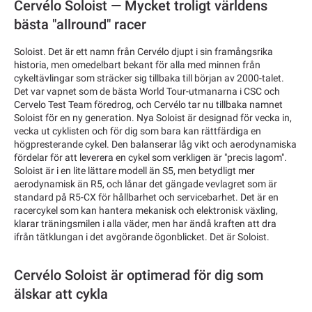
Cervélo Soloist — Mycket troligt världens
bästa "allround" racer
Soloist. Det är ett namn från Cervélo djupt i sin framångsrika
historia, men omedelbart bekant för alla med minnen från
cykeltävlingar som sträcker sig tillbaka till början av 2000-talet.
Det var vapnet som de bästa World Tour-utmanarna i CSC och
Cervelo Test Team föredrog, och Cervélo tar nu tillbaka namnet
Soloist för en ny generation. Nya Soloist är designad för vecka in,
vecka ut cyklisten och för dig som bara kan rättfärdiga en
högpresterande cykel. Den balanserar låg vikt och aerodynamiska
fördelar för att leverera en cykel som verkligen är "precis lagom".
Soloist är i en lite lättare modell än S5, men betydligt mer
aerodynamisk än R5, och lånar det gängade vevlagret som är
standard på R5-CX för hållbarhet och servicebarhet. Det är en
racercykel som kan hantera mekanisk och elektronisk växling,
klarar träningsmilen i alla väder, men har ändå kraften att dra
ifrån tätklungan i det avgörande ögonblicket. Det är Soloist.
Cervélo Soloist är optimerad för dig som
älskar att cykla