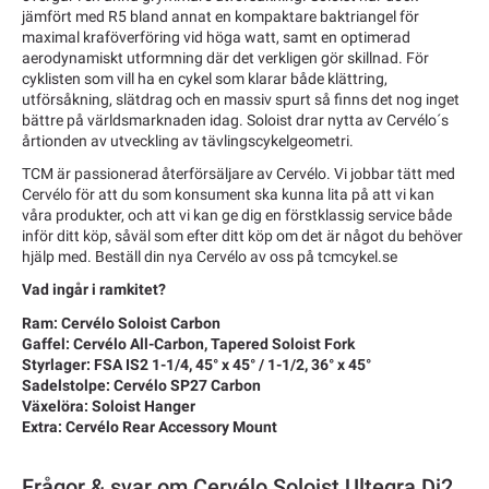
jämfört med R5 bland annat en kompaktare baktriangel för
maximal kraföverföring vid höga watt, samt en optimerad
aerodynamiskt utformning där det verkligen gör skillnad. För
cyklisten som vill ha en cykel som klarar både klättring,
utförsåkning, slätdrag och en massiv spurt så finns det nog inget
bättre på världsmarknaden idag. Soloist drar nytta av Cervélo´s
årtionden av utveckling av tävlingscykelgeometri.
TCM är passionerad återförsäljare av Cervélo. Vi jobbar tätt med
Cervélo för att du som konsument ska kunna lita på att vi kan
våra produkter, och att vi kan ge dig en förstklassig service både
inför ditt köp, såväl som efter ditt köp om det är något du behöver
hjälp med. Beställ din nya Cervélo av oss på tcmcykel.se
Vad ingår i ramkitet?
Ram: Cervélo Soloist Carbon
Gaffel: Cervélo All-Carbon, Tapered Soloist Fork
Styrlager: FSA IS2 1-1/4, 45° x 45° / 1-1/2, 36° x 45°
Sadelstolpe: Cervélo SP27 Carbon
Växelöra: Soloist Hanger
Extra: Cervélo Rear Accessory Mount
Frågor & svar om Cervélo Soloist Ultegra Di2