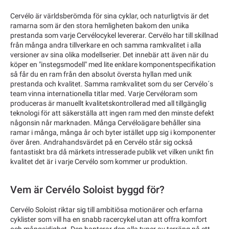
Cervélo är världsberömda för sina cyklar, och naturligtvis är det
ramarna som är den stora hemligheten bakom den unika
prestanda som varje Cervélocykel levererar. Cervélo har till skillnad
från många andra tillverkare en och samma ramkvalitet i alla
versioner av sina olika modellserier. Det innebär att även när du
köper en "instegsmodell" med lite enklare komponentspecifikation
så får du en ram från den absolut översta hyllan med unik
prestanda och kvalitet. Samma ramkvalitet som du ser Cervélo´s
team vinna internationella titlar med. Varje Cervéloram som
produceras är manuellt kvalitetskontrollerad med all tillgänglig
teknologi för att säkerställa att ingen ram med den minste defekt
någonsin når marknaden. Många Cervéloägare behåller sina
ramar i många, många år och byter istället upp sig i komponenter
över åren. Andrahandsvärdet på en Cervélo står sig också
fantastiskt bra då märkets intresserade publik vet vilken unikt fin
kvalitet det är i varje Cervélo som kommer ur produktion.
Vem är Cervélo Soloist byggd för?
Cervélo Soloist riktar sig till ambitiösa motionärer och erfarna
cyklister som vill ha en snabb racercykel utan att offra komfort