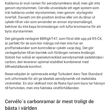
Kablarna är inuti ramen för aerodynamikens skull, men går inte
genom styrstammen. Cervélo utvecklade sitt eget system som
trär kablarna under styrstammen, men genom styrlagrets
överfall. Oavsett om din position ändras eller om du lånar ut
cykeln till en vän som använder en annan styrstamslängd,
behöver du inte kapa bromsslangar och lufta bromsarna för att
byta styrstammen.
Det gängade vevlagret BBRighT-47, som först dök upp på R5-CX,
är perfekt för de som kör många mil men inte har en
proffsmekaniker som kontrollerar cykeln varje dag. Det gör
vevlagerbyten till en barnlek och förlänger ramens livslängd.
Soloist har också en specialutvecklad aerodynamisk sadelstolpe i
carbon, den levererar optimal stabilitet kombinerat med
tillfredställande komfort.
Reservehjulen är optimerade enligt Turbulent Aero Test Standard
och utformade för att ge idealisk aerodynamik vid realistiska
vindvinklar. En stor skillnad mot de flesta hjul som bara tar hänsyn
till fartvinden, men inte faktiska vindförhållanden.
Cervélo´s carbonramar är mest troligt de
bästa i världen