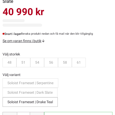
Slate
40 990 kr
Snart i lager
Bevaka produkt nedan och få mail när den blir tillgänglig
Se om varan finns i butik
Välj storlek
Bevaka
Bevaka
Bevaka
Bevaka
Bevaka
Bevaka
48
51
54
56
58
61
Välj variant
Soloist Frameset | Serpentine
Soloist Frameset | Dark Slate
Soloist Frameset | Drake Teal