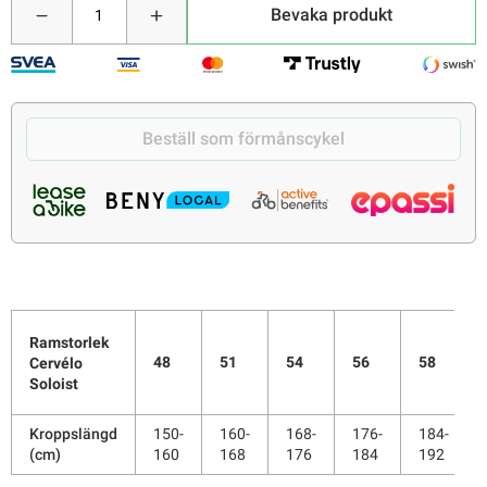
Bevaka produkt
Beställ som förmånscykel
Ramstorlek
48
51
54
56
58
Cervélo
Soloist
Kroppslängd
150-
160-
168-
176-
184-
(cm)
160
168
176
184
192