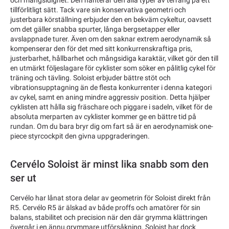
och mångsidighet. Den hanterar den alla typer av terräng på ett
tillförlitligt sätt. Tack vare sin konservativa geometri och
justerbara körställning erbjuder den en bekväm cykeltur, oavsett
om det gäller snabba spurter, långa bergsetapper eller
avslappnade turer. Även om den saknar extrem aerodynamik så
kompenserar den för det med sitt konkurrenskraftiga pris,
justerbarhet, hållbarhet och mångsidiga karaktär, vilket gör den till
en utmärkt följeslagare för cyklister som söker en pålitlig cykel för
träning och tävling. Soloist erbjuder bättre stöt och
vibrationsupptagning än de flesta konkurrenter i denna kategori
av cykel, samt en aning mindre aggressiv position. Detta hjälper
cyklisten att hålla sig fräschare och piggare i sadeln, vilket för de
absoluta merparten av cyklister kommer ge en bättre tid på
rundan. Om du bara bryr dig om fart så är en aerodynamisk one-
piece styrcockpit den givna uppgraderingen.
Cervélo Soloist är minst lika snabb som den
ser ut
Cervélo har lånat stora delar av geometrin för Soloist direkt från
R5. Cervélo R5 är älskad av både proffs och amatörer för sin
balans, stabilitet och precision när den där grymma klättringen
övergår i en ännu grymmare utförsåkning. Soloist har dock