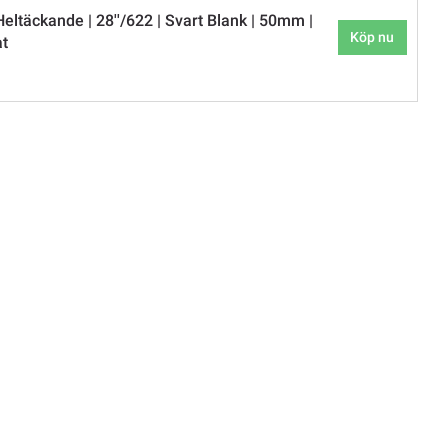
eltäckande | 28''/622 | Svart Blank | 50mm |
Köp nu
at