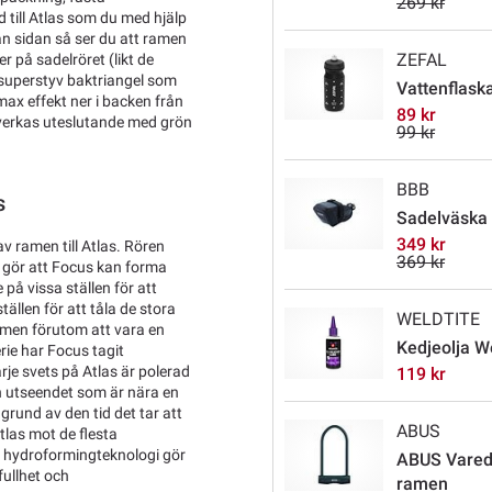
269 kr
 till Atlas som du med hjälp
ån sidan så ser du att ramen
ZEFAL
 på sadelröret (likt de
 superstyv baktriangel som
Vattenflaska
ax effekt ner i backen från
89 kr
llverkas uteslutande med grön
99 kr
BBB
s
Sadelväska
349 kr
v ramen till Atlas. Rören
369 kr
 gör att Focus kan forma
på vissa ställen för att
ällen för att tåla de stora
WELDTITE
ramen förutom att vara en
Kedjeolja W
erie har Focus tagit
rje svets på Atlas är polerad
119 kr
och utseendet som är nära en
 grund av den tid det tar att
ABUS
tlas mot de flesta
 hydroformingteknologi gör
ABUS Varedo
fullhet och
ramen