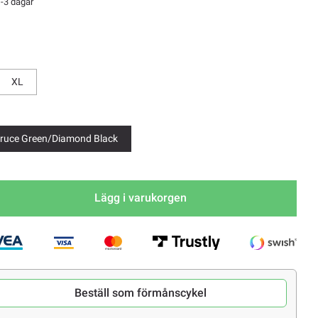
-3 dagar
aka
XL
ruce Green/Diamond Black
Lägg i varukorgen
Beställ som förmånscykel