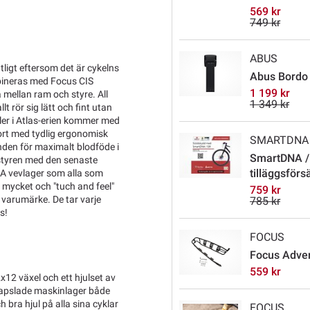
569 kr
749 kr
ABUS
tligt eftersom det är cykelns
Abus Bordo X
mbineras med Focus CIS
1 199 kr
 mellan ram och styre. All
1 349 kr
t rör sig lätt och fint utan
ller i Atlas-erien kommer med
ort med tydlig ergonomisk
SMARTDNA
nden för maximalt blodföde i
SmartDNA /
tyren med den senaste
tilläggsförs
BSA vevlager som alla som
d mycket och "tuch and feel"
759 kr
 varumärke. De tar varje
785 kr
s!
FOCUS
Focus Adven
559 kr
12 växel och ett hjulset av
apslade maskinlager både
h bra hjul på alla sina cyklar
FOCUS