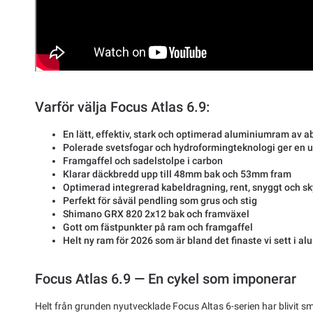
Varför välja Focus Atlas 6.9:
En lätt, effektiv, stark och optimerad aluminiumram av a
Polerade svetsfogar och hydroformingteknologi ger en u
Framgaffel och sadelstolpe i carbon
Klarar däckbredd upp till 48mm bak och 53mm fram
Optimerad integrerad kabeldragning, rent, snyggt och s
Perfekt för såväl pendling som grus och stig
Shimano GRX 820 2x12 bak och framväxel
Gott om fästpunkter på ram och framgaffel
Helt ny ram för 2026 som är bland det finaste vi sett i a
Focus Atlas 6.9 — En cykel som imponerar
Helt från grunden nyutvecklade Focus Altas 6-serien har blivit sm