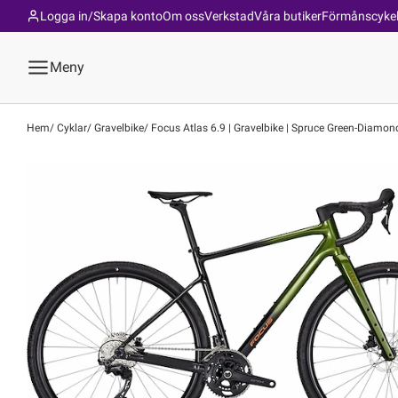
Logga in/Skapa konto
Om oss
Verkstad
Våra butiker
Förmånscyke
Meny
Hem
Cyklar
Gravelbike
Focus Atlas 6.9 | Gravelbike | Spruce Green-Diamon