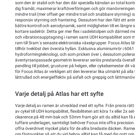
som den är stabil och har den där speciella känslan av total kontr
dig framåt, maximerar kraftöverföringen och gör manövreringen 
mindre trail (mer offset ger mindre trail och snabbare styrning) s
responsiv styrning och hantering. Dessutom har den fått ett ani
bättre kontroll och aerodynamik, samt möjligheten till en längre s
kortare sadelrör. Detta ger mer flex i sadelstolpen och därmed m
och vibrationsupptagning i ramen samt UDH kompabilitet som m
ram till Sram´s senaste elektroniska växelgrupper. Focus Atlas 
tillhör tveklöst den översta hyllan. Exklusiva aluminiumrör i 6061 
hydroformingteknologi, och som pricken över i, dessutom polera
äventyrsanpassade geometrin levererar seriös prestanda överallt
pendling till jobbet, grusturer på helgen, eller cykelsemester dit
för Focus Atlas är verkligen att den levererar lika utmärkt på alla 
lättrullad och energieffektiv på asfalt och greppig och lättmanöv
Varje detalj på Atlas har ett syfte
Varje detalj av ramen är utvecklad med ett syfte. Från precis rät
av cykel till UDH kompabilitet, flexibiliteten att köra 1x eller 2x 
clearence på 48 mm bak och 53mm fram gör att du alltid kan få e
tuffare underlagen, samtidigt behöver Focus inte offra precisio
offra överdrivet mycket plats för de allra bredaste däcken. Ram
om fästpunkter så att du vid behov alltid kan få med dig gott om