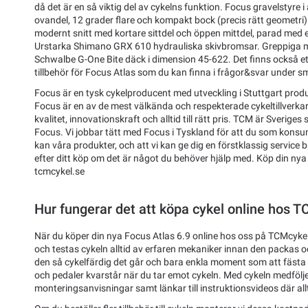
då det är en så viktig del av cykelns funktion. Focus gravelstyre
ovandel, 12 grader flare och kompakt bock (precis rätt geometri). E
modernt snitt med kortare sittdel och öppen mittdel, parad med e
Urstarka Shimano GRX 610 hydrauliska skivbromsar. Greppiga m
Schwalbe G-One Bite däck i dimension 45-622. Det finns också et
tillbehör för Focus Atlas som du kan finna i frågor&svar under sm
Focus är en tysk cykelproducent med utveckling i Stuttgart produ
Focus är en av de mest välkända och respekterade cykeltillverk
kvalitet, innovationskraft och alltid till rätt pris. TCM är Sveriges
Focus. Vi jobbar tätt med Focus i Tyskland för att du som konsum
kan våra produkter, och att vi kan ge dig en förstklassig service 
efter ditt köp om det är något du behöver hjälp med. Köp din nya
tcmcykel.se
Hur fungerar det att köpa cykel online hos 
När du köper din nya Focus Atlas 6.9 online hos oss på TCMcykel
och testas cykeln alltid av erfaren mekaniker innan den packas och
den så cykelfärdig det går och bara enkla moment som att fästa s
och pedaler kvarstår när du tar emot cykeln. Med cykeln medfölje
monteringsanvisningar samt länkar till instruktionsvideos där allti