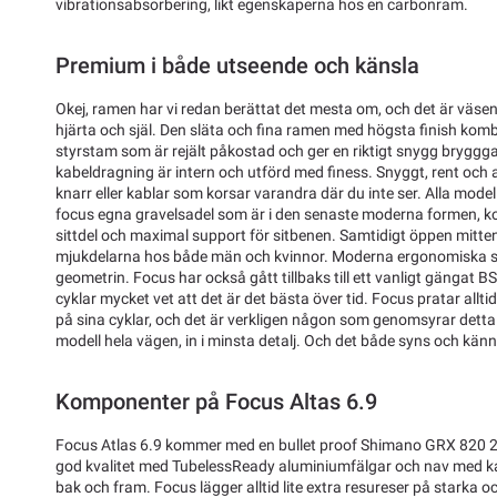
vibrationsabsorbering, likt egenskaperna hos en carbonram.
Premium i både utseende och känsla
Okej, ramen har vi redan berättat det mesta om, och det är väsen
hjärta och själ. Den släta och fina ramen med högsta finish ko
styrstam som är rejält påkostad och ger en riktigt snygg bryggga
kabeldragning är intern och utförd med finess. Snyggt, rent och all
knarr eller kablar som korsar varandra där du inte ser. Alla mode
focus egna gravelsadel som är i den senaste moderna formen, k
sittdel och maximal support för sitbenen. Samtidigt öppen mitte
mjukdelarna hos både män och kvinnor. Moderna ergonomiska s
geometrin. Focus har också gått tillbaks till ett vanligt gängat 
cyklar mycket vet att det är det bästa över tid. Focus pratar allti
på sina cyklar, och det är verkligen någon som genomsyrar detta
modell hela vägen, in i minsta detalj. Och det både syns och känn
Komponenter på Focus Altas 6.9
Focus Atlas 6.9 kommer med en bullet proof Shimano GRX 820 2x
god kvalitet med TubelessReady aluminiumfälgar och nav med k
bak och fram. Focus lägger alltid lite extra resureser på starka oc