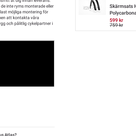
sfritt åt dig innan leverans.
Skärmsats H
l de inte ryms monterade eller
last möjliga montering för
Polycarbon
men att kontakta våra
599 kr
g och pålitlig cykelpartner i
759 kr
us Atlas?