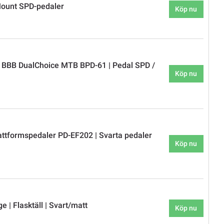
ount SPD-pedaler
Köp nu
 BBB DualChoice MTB BPD-61 | Pedal SPD /
Köp nu
ttformspedaler PD-EF202 | Svarta pedaler
Köp nu
 | Flasktäll | Svart/matt
Köp nu