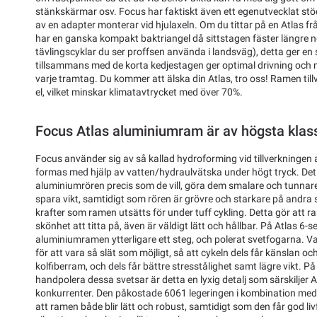
stänkskärmar osv. Focus har faktiskt även ett egenutvecklat stöd
av en adapter monterar vid hjulaxeln. Om du tittar på en Atlas fr
har en ganska kompakt baktriangel då sittstagen fäster längre ner
tävlingscyklar du ser proffsen använda i landsväg), detta ger en
tillsammans med de korta kedjestagen ger optimal drivning och m
varje tramtag. Du kommer att älska din Atlas, tro oss! Ramen ti
el, vilket minskar klimatavtrycket med över 70%.
Focus Atlas aluminiumram är av högsta klas
Focus använder sig av så kallad hydroforming vid tillverkningen a
formas med hjälp av vatten/hydraulvätska under högt tryck. Det
aluminiumrören precis som de vill, göra dem smalare och tunnare 
spara vikt, samtidigt som rören är grövre och starkare på andra st
krafter som ramen utsätts för under tuff cykling. Detta gör att 
skönhet att titta på, även är väldigt lätt och hållbar. På Atlas 6-s
aluminiumramen ytterligare ett steg, och polerat svetfogarna. Va
för att vara så slät som möjligt, så att cykeln dels får känslan 
kolfiberram, och dels får bättre stresstålighet samt lägre vikt. På
handpolera dessa svetsar är detta en lyxig detalj som särskiljer A
konkurrenter. Den påkostade 6061 legeringen i kombination med
att ramen både blir lätt och robust, samtidigt som den får god liv