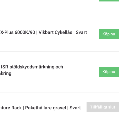
-Plus 6000K/90 | Vikbart Cykellås | Svart
Köp nu
 ISR-stöldskyddsmärkning och
Köp nu
äkring
Tillfälligt slut
ture Rack | Pakethållare gravel | Svart