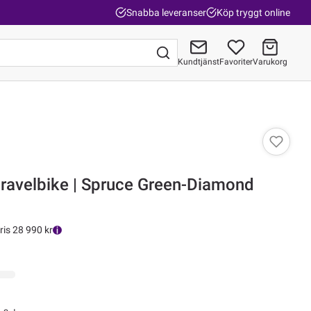
Snabba leveranser
Köp tryggt online
Kundtjänst
Favoriter
Varukorg
Gå till kassan
Gravelbike | Spruce Green-Diamond
ris 28 990 kr