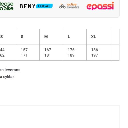
XS
S
M
L
XL
44-
157-
167-
176-
186-
62
171
181
189
197
an leverans
la cyklar