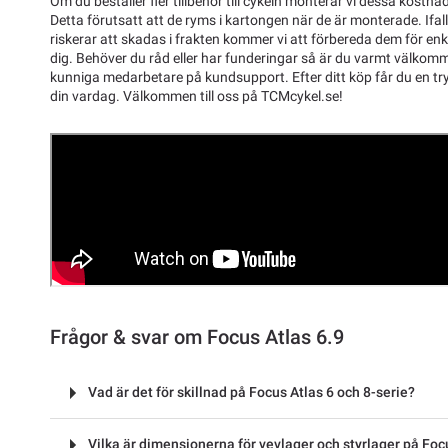
Om du beställer fler tillbehör till cykeln monterar vi dessa kostnad
Detta förutsatt att de ryms i kartongen när de är monterade. Ifal
riskerar att skadas i frakten kommer vi att förbereda dem för enk
dig. Behöver du råd eller har funderingar så är du varmt välkom
kunniga medarbetare på kundsupport. Efter ditt köp får du en tryg
din vardag. Välkommen till oss på TCMcykel.se!
Frågor & svar om Focus Atlas 6.9
Vad är det för skillnad på Focus Atlas 6 och 8-serie?
Vilka är dimensionerna för vevlager och styrlager på Foc