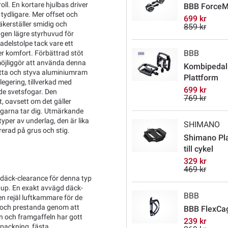
oll. En kortare hjulbas driver
BBB ForceM
tydligare. Mer offset och
699 kr
äkerställer smidig och
859 kr
ngen lägre styrhuvud för
adelstolpe tack vare ett
BBB
er komfort. Förbättrad stöt
öjliggör att använda denna
Kombipedal
lätta och styva aluminiumram
Plattform
legering, tillverkad med
699 kr
de svetsfogar. Den
769 kr
, oavsett om det gäller
 vägarna tar dig. Utmärkande
typer av underlag, den är lika
SHIMANO
rerad på grus och stig.
Shimano Pla
till cykel
329 kr
469 kr
t däck-clearance för denna typ
set-up. En exakt avvägd däck-
BBB
n rejäl luftkammare för de
n och prestanda genom att
BBB FlexCage
en och framgaffeln har gott
239 kr
 packning, fästa