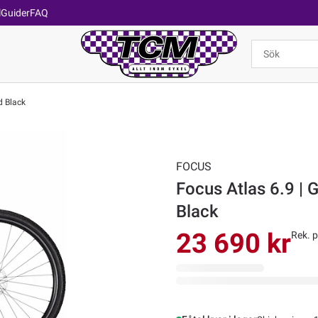
l
Guider
FAQ
d Black
FOCUS
Focus Atlas 6.9 | 
Black
23 690 kr
Rek. p