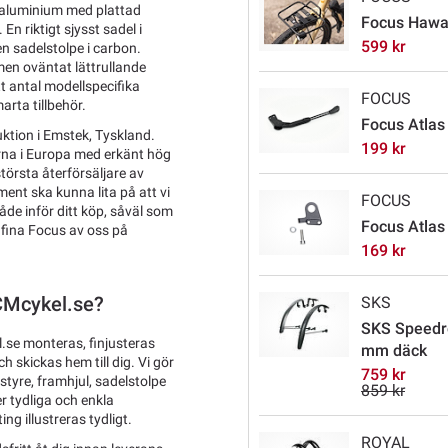
 i aluminium med plattad
Focus Hawai
n riktigt sjysst sadel i
599 kr
n sadelstolpe i carbon.
en oväntat lättrullande
t antal modellspecifika
FOCUS
arta tillbehör.
Focus Atlas 
ktion i Emstek, Tyskland.
199 kr
arna i Europa med erkänt hög
 största återförsäljare av
ent ska kunna lita på att vi
FOCUS
både inför ditt köp, såväl som
Focus Atlas
 fina Focus av oss på
169 kr
SKS
TCMcykel.se?
SKS Speedro
.se monteras, finjusteras
mm däck
 skickas hem till dig. Vi gör
759 kr
tyre, framhjul, sadelstolpe
859 kr
r tydliga och enkla
ng illustreras tydligt.
ROYAL