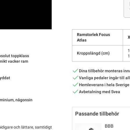
Ramstorlek Focus
Atlas
1
Kroppslängd (cm)
bsolut toppklass
1
nikt vacker ram
Dina tillbehör monteras inn
Vanliga pedaler ingår till al
kyddat
Hemleverans i hela Sverige
Avbetalning med Svea
luminium, någonsin
Passande tillbehör
BBB
idigare och lättare, samtidigt