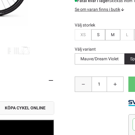
Fåtal kvar i lager
Skickas inom 1
Se om varan finns i butik
Välj storlek
Bevaka
Bev
XS
S
M
L
Välj variant
Mauve/Dream Violet
Sp
KÖPA CYKEL ONLINE