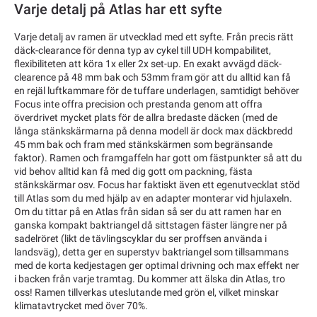
Varje detalj på Atlas har ett syfte
Varje detalj av ramen är utvecklad med ett syfte. Från precis rätt
däck-clearance för denna typ av cykel till UDH kompabilitet,
flexibiliteten att köra 1x eller 2x set-up. En exakt avvägd däck-
clearence på 48 mm bak och 53mm fram gör att du alltid kan få
en rejäl luftkammare för de tuffare underlagen, samtidigt behöver
Focus inte offra precision och prestanda genom att offra
överdrivet mycket plats för de allra bredaste däcken (med de
långa stänkskärmarna på denna modell är dock max däckbredd
45 mm bak och fram med stänkskärmen som begränsande
faktor). Ramen och framgaffeln har gott om fästpunkter så att du
vid behov alltid kan få med dig gott om packning, fästa
stänkskärmar osv. Focus har faktiskt även ett egenutvecklat stöd
till Atlas som du med hjälp av en adapter monterar vid hjulaxeln.
Om du tittar på en Atlas från sidan så ser du att ramen har en
ganska kompakt baktriangel då sittstagen fäster längre ner på
sadelröret (likt de tävlingscyklar du ser proffsen använda i
landsväg), detta ger en superstyv baktriangel som tillsammans
med de korta kedjestagen ger optimal drivning och max effekt ner
i backen från varje tramtag. Du kommer att älska din Atlas, tro
oss! Ramen tillverkas uteslutande med grön el, vilket minskar
klimatavtrycket med över 70%.