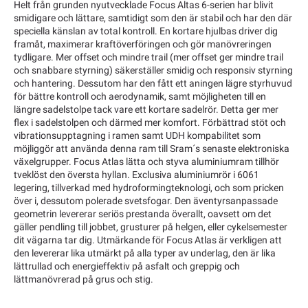
Helt från grunden nyutvecklade Focus Altas 6-serien har blivit
smidigare och lättare, samtidigt som den är stabil och har den där
speciella känslan av total kontroll. En kortare hjulbas driver dig
framåt, maximerar kraftöverföringen och gör manövreringen
tydligare. Mer offset och mindre trail (mer offset ger mindre trail
och snabbare styrning) säkerställer smidig och responsiv styrning
och hantering. Dessutom har den fått ett aningen lägre styrhuvud
för bättre kontroll och aerodynamik, samt möjligheten till en
längre sadelstolpe tack vare ett kortare sadelrör. Detta ger mer
flex i sadelstolpen och därmed mer komfort. Förbättrad stöt och
vibrationsupptagning i ramen samt UDH kompabilitet som
möjliggör att använda denna ram till Sram´s senaste elektroniska
växelgrupper. Focus Atlas lätta och styva aluminiumram tillhör
tveklöst den översta hyllan. Exclusiva aluminiumrör i 6061
legering, tillverkad med hydroformingteknologi, och som pricken
över i, dessutom polerade svetsfogar. Den äventyrsanpassade
geometrin levererar seriös prestanda överallt, oavsett om det
gäller pendling till jobbet, grusturer på helgen, eller cykelsemester
dit vägarna tar dig. Utmärkande för Focus Atlas är verkligen att
den levererar lika utmärkt på alla typer av underlag, den är lika
lättrullad och energieffektiv på asfalt och greppig och
lättmanövrerad på grus och stig.