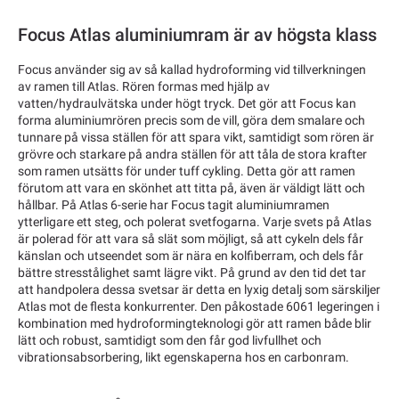
Focus Atlas aluminiumram är av högsta klass
Focus använder sig av så kallad hydroforming vid tillverkningen
av ramen till Atlas. Rören formas med hjälp av
vatten/hydraulvätska under högt tryck. Det gör att Focus kan
forma aluminiumrören precis som de vill, göra dem smalare och
tunnare på vissa ställen för att spara vikt, samtidigt som rören är
grövre och starkare på andra ställen för att tåla de stora krafter
som ramen utsätts för under tuff cykling. Detta gör att ramen
förutom att vara en skönhet att titta på, även är väldigt lätt och
hållbar. På Atlas 6-serie har Focus tagit aluminiumramen
ytterligare ett steg, och polerat svetfogarna. Varje svets på Atlas
är polerad för att vara så slät som möjligt, så att cykeln dels får
känslan och utseendet som är nära en kolfiberram, och dels får
bättre stresstålighet samt lägre vikt. På grund av den tid det tar
att handpolera dessa svetsar är detta en lyxig detalj som särskiljer
Atlas mot de flesta konkurrenter. Den påkostade 6061 legeringen i
kombination med hydroformingteknologi gör att ramen både blir
lätt och robust, samtidigt som den får god livfullhet och
vibrationsabsorbering, likt egenskaperna hos en carbonram.