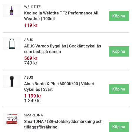
WELDTITE
Kedjeolja Weldtite TF2 Performance All
Köp nu
Weather | 100ml
119 kr
ABUS
ABUS Varedo Bygellås | Godkänt cykellås
Köp nu
som fästs på ramen
569 kr
749 kr
ABUS
Abus Bordo X-Plus 6000K/90 | Vikbart
Köp nu
Cykellås | Svart
1 199 kr
1 349 kr
SMARTDNA
SmartDNA / ISR-stöldskyddsmärkning och
Köp nu
tilläggsförsäkring