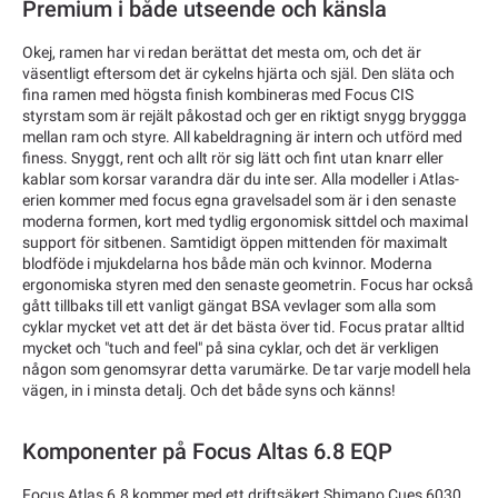
Premium i både utseende och känsla
Okej, ramen har vi redan berättat det mesta om, och det är
väsentligt eftersom det är cykelns hjärta och själ. Den släta och
fina ramen med högsta finish kombineras med Focus CIS
styrstam som är rejält påkostad och ger en riktigt snygg bryggga
mellan ram och styre. All kabeldragning är intern och utförd med
finess. Snyggt, rent och allt rör sig lätt och fint utan knarr eller
kablar som korsar varandra där du inte ser. Alla modeller i Atlas-
erien kommer med focus egna gravelsadel som är i den senaste
moderna formen, kort med tydlig ergonomisk sittdel och maximal
support för sitbenen. Samtidigt öppen mittenden för maximalt
blodföde i mjukdelarna hos både män och kvinnor. Moderna
ergonomiska styren med den senaste geometrin. Focus har också
gått tillbaks till ett vanligt gängat BSA vevlager som alla som
cyklar mycket vet att det är det bästa över tid. Focus pratar alltid
mycket och "tuch and feel" på sina cyklar, och det är verkligen
någon som genomsyrar detta varumärke. De tar varje modell hela
vägen, in i minsta detalj. Och det både syns och känns!
Komponenter på Focus Altas 6.8 EQP
Focus Atlas 6.8 kommer med ett driftsäkert Shimano Cues 6030