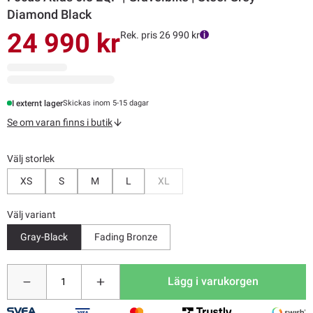
Diamond Black
24 990 kr
Rek. pris 26 990 kr
I externt lager
Skickas inom 5-15 dagar
Se om varan finns i butik
Välj storlek
Bevaka
XS
S
M
L
XL
Välj variant
Gray-Black
Fading Bronze
Lägg i varukorgen