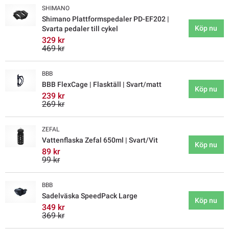
SHIMANO
Shimano Plattformspedaler PD-EF202 |
Köp nu
Svarta pedaler till cykel
329 kr
469 kr
BBB
BBB FlexCage | Flasktäll | Svart/matt
Köp nu
239 kr
269 kr
ZEFAL
Vattenflaska Zefal 650ml | Svart/Vit
Köp nu
89 kr
99 kr
BBB
Sadelväska SpeedPack Large
Köp nu
349 kr
369 kr