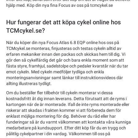
hjälp med. Köp din nya fina Focus av oss på tcmcykel.se
Hur fungerar det att köpa cykel online hos
TCMcykel.se?
När du köper din nya Focus Atlas 6.8 EQP online hos oss på
TCMcykel.se monteras, finjusteras och testas cykeln alltid av
erfaren mekaniker innan den packas och skickas hem till dig. Vi
gör den så cykelfärdig det går och bara enkla moment som att
fästa styre, framhjul, sadelstolpe och pedaler kvarstår när du tar
emot cykeln. Med cykeln medföljer tydliga och enkla
monteringsanvisningar samt länkar till instruktionsvideos där
allting illustreras tydligt.
Om du beställer fler tillbehör till cykeln monterar vi dessa
kostnadsfritt åt dig innan leverans. Detta förutsatt att de ryms i
kartongen när de är monterade. Ifall de inte ryms monterade eller
riskerar att skadas i frakten kommer vi att förbereda dem för
enklast möjliga montering för dig. Behöver du råd eller har
funderingar så är du varmt välkommen att kontakta våra kunniga
medarbetare på kundsupport. Efter ditt köp får du en trygg och
pålitlig cykelpartner i din vardag. Välkommen till oss på