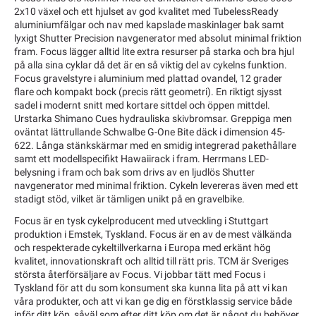
2x10 växel och ett hjulset av god kvalitet med TubelessReady
aluminiumfälgar och nav med kapslade maskinlager bak samt
lyxigt Shutter Precision navgenerator med absolut minimal friktion
fram. Focus lägger alltid lite extra resurser på starka och bra hjul
på alla sina cyklar då det är en så viktig del av cykelns funktion.
Focus gravelstyre i aluminium med plattad ovandel, 12 grader
flare och kompakt bock (precis rätt geometri). En riktigt sjysst
sadel i modernt snitt med kortare sittdel och öppen mittdel.
Urstarka Shimano Cues hydrauliska skivbromsar. Greppiga men
oväntat lättrullande Schwalbe G-One Bite däck i dimension 45-
622. Långa stänkskärmar med en smidig integrerad pakethållare
samt ett modellspecifikt Hawaiirack i fram. Herrmans LED-
belysning i fram och bak som drivs av en ljudlös Shutter
navgenerator med minimal friktion. Cykeln levereras även med ett
stadigt stöd, vilket är tämligen unikt på en gravelbike.
Focus är en tysk cykelproducent med utveckling i Stuttgart
produktion i Emstek, Tyskland. Focus är en av de mest välkända
och respekterade cykeltillverkarna i Europa med erkänt hög
kvalitet, innovationskraft och alltid till rätt pris. TCM är Sveriges
största återförsäljare av Focus. Vi jobbar tätt med Focus i
Tyskland för att du som konsument ska kunna lita på att vi kan
våra produkter, och att vi kan ge dig en förstklassig service både
inför ditt köp, såväl som efter ditt köp om det är något du behöver