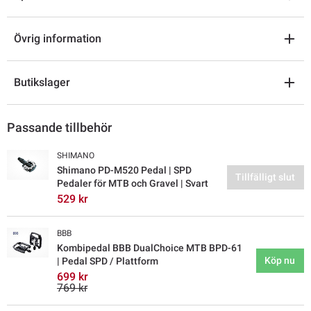
Övrig information
Butikslager
Passande tillbehör
SHIMANO
Shimano PD-M520 Pedal | SPD
Tillfälligt slut
Pedaler för MTB och Gravel | Svart
529 kr
BBB
Kombipedal BBB DualChoice MTB BPD-61
Köp nu
| Pedal SPD / Plattform
699 kr
769 kr