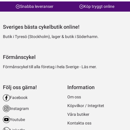
Snabba leveranser
Köp tryggt online
Sveriges bästa cykelbutik online!
Butik i Tyresö (Stockholm), lager & butik i Söderhamn.
Förmånscykel
Förmånscykel till alla företag i hela Sverige -
Läs mer.
Följ oss gärna!
Information
Om oss
Facebook
Köpvilkor / Integritet
Instagram
Våra butiker
Youtube
Kontakta oss