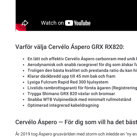
Varför välja Cervélo Áspero GRX RX820:
En lätt och effektiv Cervélo Áspero carbonram med unik 
Aerodynamisk och snabb racegravel för dig som älskar f
Troligen den bästa kvalitet och prestanda ratio du kan 
Klarar däckbredd upp till 45 mm bak och fram
Lyxiga Fulcrum Rapid Red 300 hjulsystem
Livstids rambrottsgaranti för första ägaren (Registrering
Trygga Shimano GRX 820 växlar och bromsar
Snabba WTB Vulpinedäck med minimalt rullmotstånd
Optimerad integrerad kabeldragning
Cervélo Áspero — För dig som vill ha det bäs
År 2019 tog Áspero grusvärlden med storm och inledde en "ny era