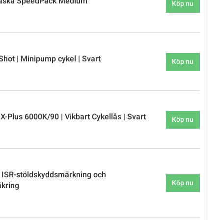
äska SpeedPack Medium
Köp nu
hot | Minipump cykel | Svart
Köp nu
-Plus 6000K/90 | Vikbart Cykellås | Svart
Köp nu
 ISR-stöldskyddsmärkning och
Köp nu
äkring