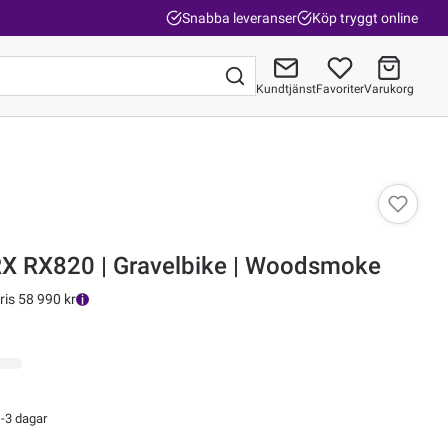
Snabba leveranser
Köp tryggt online
Kundtjänst
Favoriter
Varukorg
Gå till kassan
RX RX820 | Gravelbike | Woodsmoke
ris 58 990 kr
-3 dagar