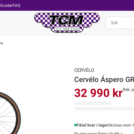
l
Guider
FAQ
ke
CERVÉLO
Cervélo Áspero G
32 990 kr
Rek. p
Fåtal kvar i lager
Skickas inom 1
Se om varan finns i butik