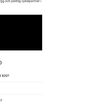
g och pålitlig cykelpartner i
0
X 820?
o?