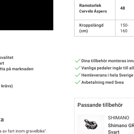
Ramstorlek
48
Cervélo Áspero
Kroppslängd
150-
(cm)
160
kvalitet
Dina tillbehör monteras inn
art
Vanliga pedaler ingår till al
hitta på marknaden
Hemleverans i hela Sverige
Avbetalning med Svea
 krävs)
Passande tillbehör
SHIMANO
ta
Shimano GRX
 av fart inom gravelbike".
Svart