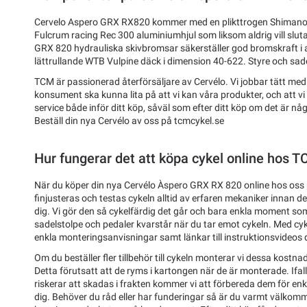
Cervelo Aspero GRX RX820 kommer med en plikttrogen Shimano 
Fulcrum racing Rec 300 aluminiumhjul som liksom aldrig vill slut
GRX 820 hydrauliska skivbromsar säkerställer god bromskraft i 
lättrullande WTB Vulpine däck i dimension 40-622. Styre och sade
TCM är passionerad återförsäljare av Cervélo. Vi jobbar tätt med
konsument ska kunna lita på att vi kan våra produkter, och att vi
service både inför ditt köp, såväl som efter ditt köp om det är n
Beställ din nya Cervélo av oss på tcmcykel.se
Hur fungerar det att köpa cykel online hos 
När du köper din nya Cervélo Àspero GRX RX 820 online hos oss
finjusteras och testas cykeln alltid av erfaren mekaniker innan d
dig. Vi gör den så cykelfärdig det går och bara enkla moment som 
sadelstolpe och pedaler kvarstår när du tar emot cykeln. Med cyk
enkla monteringsanvisningar samt länkar till instruktionsvideos där
Om du beställer fler tillbehör till cykeln monterar vi dessa kostnad
Detta förutsatt att de ryms i kartongen när de är monterade. Ifal
riskerar att skadas i frakten kommer vi att förbereda dem för enk
dig. Behöver du råd eller har funderingar så är du varmt välkom