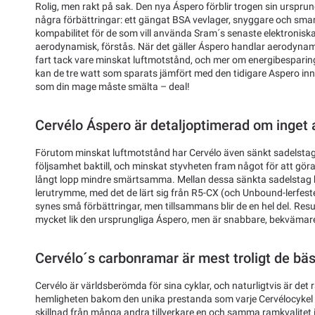
Rolig, men rakt på sak. Den nya Áspero förblir trogen sin urspru
några förbättringar: ett gängat BSA vevlager, snyggare och sma
kompabilitet för de som vill använda Sram´s senaste elektroniska
aerodynamisk, förstås. När det gäller Áspero handlar aerodyna
fart tack vare minskat luftmotstånd, och mer om energibesparing
kan de tre watt som sparats jämfört med den tidigare Aspero in
som din mage måste smälta – deal!
Cervélo Áspero är detaljoptimerad om inget
Förutom minskat luftmotstånd har Cervélo även sänkt sadelstaget
följsamhet baktill, och minskat styvheten fram något för att gör
långt lopp mindre smärtsamma. Mellan dessa sänkta sadelstag har
lerutrymme, med det de lärt sig från R5-CX (och Unbound-lerfeste
synes små förbättringar, men tillsammans blir de en hel del. Res
mycket lik den ursprungliga Áspero, men är snabbare, bekvämar
Cervélo´s carbonramar är mest troligt de bäs
Cervélo är världsberömda för sina cyklar, och naturligtvis är de
hemligheten bakom den unika prestanda som varje Cervélocykel lev
skillnad från många andra tillverkare en och samma ramkvalitet i 