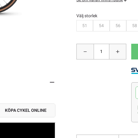
Välj storlek
Bevaka
Bevaka
Bevaka
B
51
54
56
58
KÖPA CYKEL ONLINE