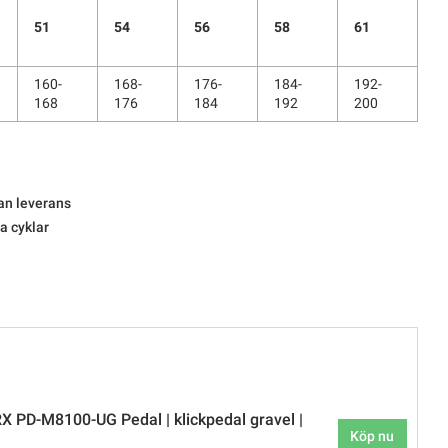
51
54
56
58
61
160-
168-
176-
184-
192-
168
176
184
192
200
an leverans
la cyklar
 PD-M8100-UG Pedal | klickpedal gravel |
Köp nu