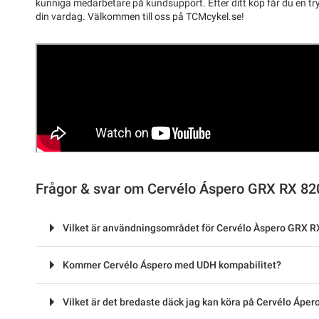
kunniga medarbetare på kundsupport. Efter ditt köp får du en tryg
din vardag. Välkommen till oss på TCMcykel.se!
Frågor & svar om Cervélo Áspero GRX RX 82
Vilket är användningsområdet för Cervélo Àspero GRX R
Kommer Cervélo Áspero med UDH kompabilitet?
Vilket är det bredaste däck jag kan köra på Cervélo Áper