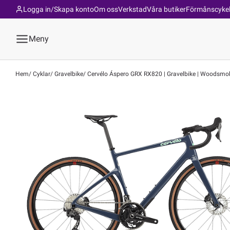
Logga in/Skapa konto
Om oss
Verkstad
Våra butiker
Förmånscyke
Meny
Hem
Cyklar
Gravelbike
Cervélo Áspero GRX RX820 | Gravelbike | Woodsmo