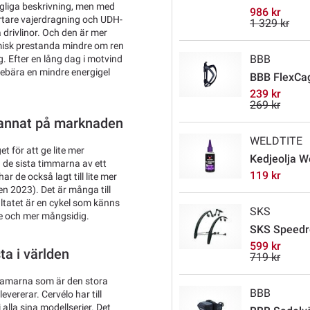
ngliga beskrivning, men med
986 kr
rtare vajerdragning och UDH-
1 329 kr
 drivlinor. Och den är mer
misk prestanda mindre om ren
BBB
. Efter en lång dag i motvind
nebära en mindre energigel
BBB FlexCage
239 kr
269 kr
 annat på marknaden
WELDTITE
 för att ge lite mer
Kedjeolja W
a de sista timmarna av ett
119 kr
 de också lagt till lite mer
n 2023). Det är många till
ultatet är en cykel som känns
SKS
e och mer mångsidig.
SKS Speedro
599 kr
ta i världen
719 kr
t ramarna som är den stora
BBB
ererar. Cervélo har till
alla sina modellserier. Det