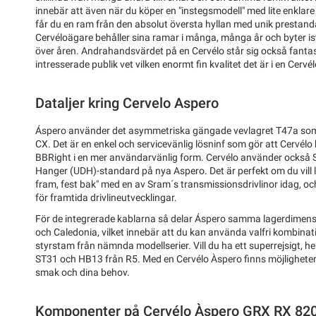
innebär att även när du köper en "instegsmodell" med lite enkla
får du en ram från den absolut översta hyllan med unik prestand
Cervéloägare behåller sina ramar i många, många år och byter is
över åren. Andrahandsvärdet på en Cervélo står sig också fanta
intresserade publik vet vilken enormt fin kvalitet det är i en Cervél
Dataljer kring Cervelo Aspero
Áspero använder det asymmetriska gängade vevlagret T47a som 
CX. Det är en enkel och servicevänlig lösninf som gör att Cervélo
BBRight i en mer användarvänlig form. Cervélo använder också 
Hanger (UDH)-standard på nya Aspero. Det är perfekt om du vill l
fram, fest bak" med en av Sram´s transmissionsdrivlinor idag, och
för framtida drivlineutvecklingar.
För de integrerade kablarna så delar Áspero samma lagerdimens
och Caledonia, vilket innebär att du kan använda valfri kombinat
styrstam från nämnda modellserier. Vill du ha ett superrejsigt, h
ST31 och HB13 från R5. Med en Cervélo Àspero finns möjligheter
smak och dina behov.
Komponenter på Cervélo Àspero GRX RX 82