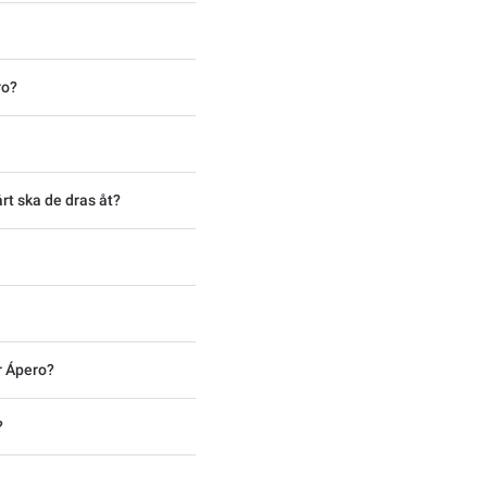
ro?
rt ska de dras åt?
r Ápero?
?