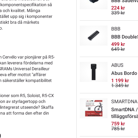
BBB Sadelv
re komponentspecifikation så
224 kr
a och kvalitet. Många
339 kr
tället upp sig i komponenter
stiskt bra då märkets
o.
BBB
BBB DoubleS
499 kr
649 kr
Cervélo var pionjärer på R5-
 kan leverera fördelarna med
ABUS
SRAMs Universal Derailleur
Abus Bordo X
eva efter mottot "affärer
1 199 kr
 säkerställer kompatibilitet
1 349 kr
ioner som R5, Soloist, R5-CX
SMARTDNA
ion av styrlagertopp och
elintegrerat utseende? Skaffa
SmartDNA /
na att forma den efter din
tilläggsförs
759 kr
785 kr
0