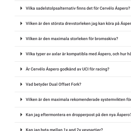
Vilka sadelstolpsalternativ finns det för Cervélo Áspero?
Vilken är den största drevstorleken jag kan köra på Áspe
Vilken är den maximala storleken för bromsskiva?
Vilka typer av axlar är kompatibla med Áspero, och hur hå
Är Cervélo Áspero godkänd av UCI för racing?
Vad betyder Dual Offset Fork?
Vilken är den maximala rekomenderade systemvikten fö
Kan jag eftermontera en dropperpost på den nya Áspero
Kan jag byta mellan 1x and 2x vevpartier?