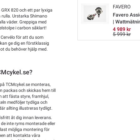
FAVERO
GRX 820 och ett par lyxiga
Favero Assi
a rulla. Urstarka Shimano
| Wattmätni
alla väder. Greppiga med
lstolpe i carbon såklart!
4 989 kr
5 999 kr
 Cervélo för att du som
 kan ge dig en förstklassig
ågot du behöver hjälp med.
TCMcykel.se?
 på TCMcykel.se monteras,
en packas och skickas hem till
att fästa styre, framhjul,
eln medföljer tydliga och
 allting illustreras tydligt.
sfritt åt dig innan leverans.
l de inte ryms monterade eller
last möjliga montering för
men att kontakta våra