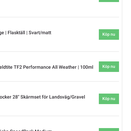
 | Flasktäll | Svart/matt
Köp nu
Köp nu
eldtite TF2 Performance All Weather | 100ml
cker 28" Skärmset för Landsväg/Gravel
Köp nu