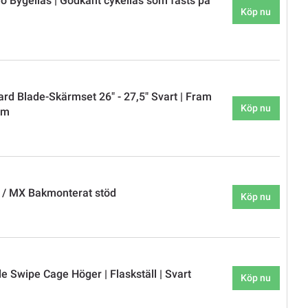
 Bygellås | Godkänt cykellås som fästs på
Köp nu
d Blade-Skärmset 26" - 27,5" Svart | Fram
Köp nu
rm
 / MX Bakmonterat stöd
Köp nu
e Swipe Cage Höger | Flaskställ | Svart
Köp nu