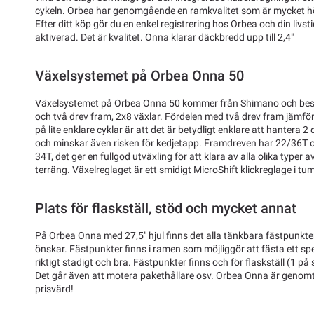
cykeln. Orbea har genomgående en ramkvalitet som är mycket hög i
Efter ditt köp gör du en enkel registrering hos Orbea och din livs
aktiverad. Det är kvalitet. Onna klarar däckbredd upp till 2,4"
Växelsystemet på Orbea Onna 50
Växelsystemet på Orbea Onna 50 kommer från Shimano och bes
och två drev fram, 2x8 växlar. Fördelen med två drev fram jämf
på lite enklare cyklar är att det är betydligt enklare att hantera 2
och minskar även risken för kedjetapp. Framdreven har 22/36T o
34T, det ger en fullgod utväxling för att klara av alla olika typer 
terräng. Växelreglaget är ett smidigt MicroShift klickreglage i 
Plats för flaskställ, stöd och mycket annat
På Orbea Onna med 27,5" hjul finns det alla tänkbara fästpunkte
önskar. Fästpunkter finns i ramen som möjliggör att fästa ett sp
riktigt stadigt och bra. Fästpunkter finns och för flaskställ (1 på 
Det går även att motera pakethållare osv. Orbea Onna är genomtä
prisvärd!