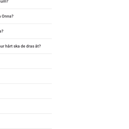
nium?
ea Onna?
a?
ur hårt ska de dras åt?