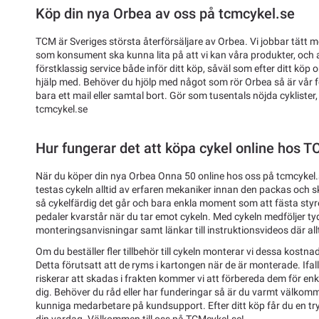
Köp din nya Orbea av oss på tcmcykel.se
TCM är Sveriges största återförsäljare av Orbea. Vi jobbar tätt m
som konsument ska kunna lita på att vi kan våra produkter, och a
förstklassig service både inför ditt köp, såväl som efter ditt köp
hjälp med. Behöver du hjölp med något som rör Orbea så är vår 
bara ett mail eller samtal bort. Gör som tusentals nöjda cyklister
tcmcykel.se
Hur fungerar det att köpa cykel online hos 
När du köper din nya Orbea Onna 50 online hos oss på tcmcykel.
testas cykeln alltid av erfaren mekaniker innan den packas och ski
så cykelfärdig det går och bara enkla moment som att fästa styre
pedaler kvarstår när du tar emot cykeln. Med cykeln medföljer ty
monteringsanvisningar samt länkar till instruktionsvideos där allti
Om du beställer fler tillbehör till cykeln monterar vi dessa kostnad
Detta förutsatt att de ryms i kartongen när de är monterade. Ifal
riskerar att skadas i frakten kommer vi att förbereda dem för enk
dig. Behöver du råd eller har funderingar så är du varmt välkom
kunniga medarbetare på kundsupport. Efter ditt köp får du en tryg