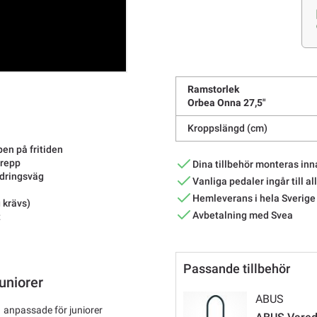
Ramstorlek
Orbea Onna 27,5"
Kroppslängd (cm)
pen på fritiden
grepp
Dina tillbehör monteras inn
ädringsväg
Vanliga pedaler ingår till al
Hemleverans i hela Sverige
 krävs)
Avbetalning med Svea
t
Passande tillbehör
uniorer
ABUS
 anpassade för juniorer