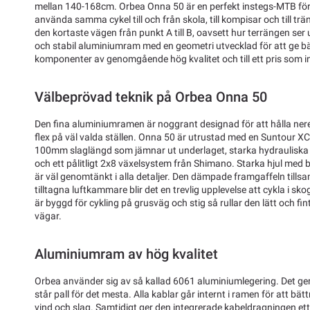
mellan 140-168cm. Orbea Onna 50 är en perfekt instegs-MTB för d
använda samma cykel till och från skola, till kompisar och till t
den kortaste vägen från punkt A till B, oavsett hur terrängen ser
och stabil aluminiumram med en geometri utvecklad för att ge bäs
komponenter av genomgående hög kvalitet och till ett pris som i
Välbeprövad teknik på Orbea Onna 50
Den fina aluminiumramen är noggrant designad för att hålla nere
flex på väl valda ställen. Onna 50 är utrustad med en Suntour X
100mm slaglängd som jämnar ut underlaget, starka hydrauliska
och ett pålitligt 2x8 växelsystem från Shimano. Starka hjul med
är väl genomtänkt i alla detaljer. Den dämpade framgaffeln til
tilltagna luftkammare blir det en trevlig upplevelse att cykla i s
är byggd för cykling på grusväg och stig så rullar den lätt och fi
vägar.
Aluminiumram av hög kvalitet
Orbea använder sig av så kallad 6061 aluminiumlegering. Det ge
står pall för det mesta. Alla kablar går internt i ramen för att bä
vind och slag. Samtidigt ger den integrerade kabeldragningen ett 