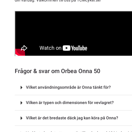
din vardag. Välkommen till oss på TCMcykel.se!
Frågor & svar om Orbea Onna 50
Vilket användningsområde är Onna tänkt för?
Vilken är typen och dimensionen för vevlagret?
Vilket är det bredaste däck jag kan köra på Onna?