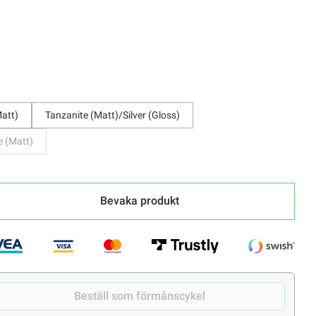
Matt)
Tanzanite (Matt)/Silver (Gloss)
e (Matt)
Bevaka produkt
Beställ som förmånscykel