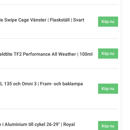
 Swipe Cage Vänster | Flaskställ | Svart
Köp nu
Köp nu
eldtite TF2 Performance All Weather | 100ml
L 135 och Omni 3 | Fram- och baklampa
Köp nu
 i Aluminium till cykel 26-29" | Royal
Köp nu