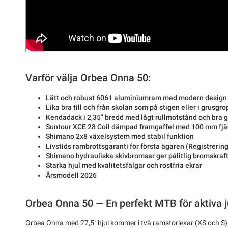
Varför välja Orbea Onna 50:
Lätt och robust 6061 aluminiumram med modern design
Lika bra till och från skolan som på stigen eller i grusgro
Kendadäck i 2,35" bredd med lågt rullmotstånd och bra 
Suntour XCE 28 Coil dämpad framgaffel med 100 mm fj
Shimano 2x8 växelsystem med stabil funktion
Livstids rambrottsgaranti för första ägaren (Registrering
Shimano hydrauliska skivbromsar ger pålitlig bromskraf
Starka hjul med kvalitetsfälgar och rostfria ekrar
Årsmodell 2026
Orbea Onna 50 — En perfekt MTB för aktiva j
Orbea Onna med 27,5" hjul kommer i två ramstorlekar (XS och S)