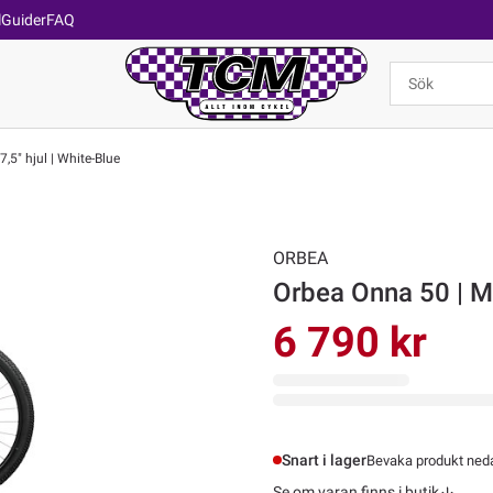
l
Guider
FAQ
,5" hjul | White-Blue
ORBEA
Orbea Onna 50 | MT
6 790 kr
Snart i lager
Bevaka produkt nedan
Se om varan finns i butik