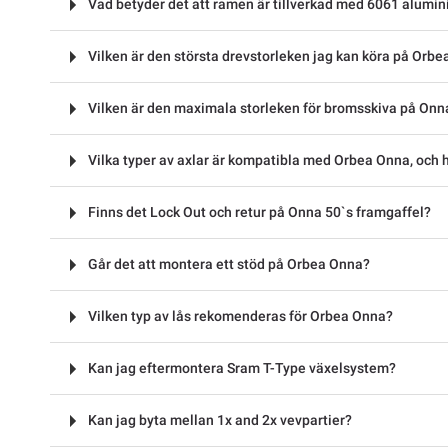
Vad betyder det att ramen är tillverkad med 6061 alumi
Vilken är den största drevstorleken jag kan köra på Orb
Vilken är den maximala storleken för bromsskiva på Onn
Vilka typer av axlar är kompatibla med Orbea Onna, och h
Finns det Lock Out och retur på Onna 50`s framgaffel?
Går det att montera ett stöd på Orbea Onna?
Vilken typ av lås rekomenderas för Orbea Onna?
Kan jag eftermontera Sram T-Type växelsystem?
Kan jag byta mellan 1x and 2x vevpartier?