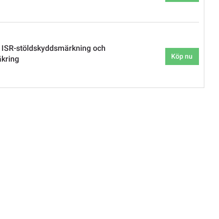
 ISR-stöldskyddsmärkning och
Köp nu
äkring