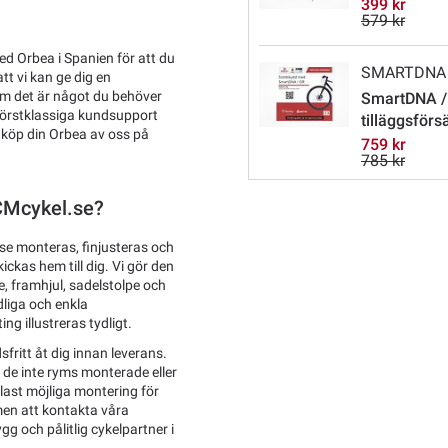
399 kr
579 kr
ed Orbea i Spanien för att du
SMARTDNA
tt vi kan ge dig en
 om det är något du behöver
SmartDNA /
förstklassiga kundsupport
tilläggsförs
, köp din Orbea av oss på
759 kr
785 kr
TCMcykel.se?
se monteras, finjusteras och
ckas hem till dig. Vi gör den
, framhjul, sadelstolpe och
dliga och enkla
ng illustreras tydligt.
sfritt åt dig innan leverans.
l de inte ryms monterade eller
last möjliga montering för
men att kontakta våra
g och pålitlig cykelpartner i