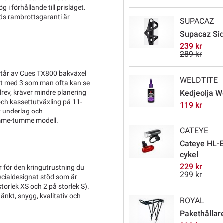
 förhållande till prisläget.
tids rambrottsgaranti är
SUPACAZ
Supacaz Side
239 kr
289 kr
tår av Cues TX800 bakväxel
WELDTITE
ört med 3 som man ofta kan se
 drev, kräver mindre planering
Kedjeolja W
ch kassettutväxling på 11-
119 kr
av underlag och
tumme-tumme modell.
CATEYE
Cateye HL-E
cykel
229 kr
r för den kringutrustning du
299 kr
ecialdesignat stöd som är
storlek XS och 2 på storlek S).
nkt, snygg, kvalitativ och
ROYAL
Pakethållare