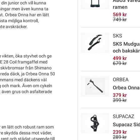
ABUS Varedo
in junior och vill kunna
ramen
räningar men även kunna ta
569 kr
 ut. Orbea Onna har en lätt
749 kr
ta möjliga kontroll,
nte avskräcker.
SKS
SKS Mudguar
och bakskä
 vikten, öka styvhet och ge
499 kr
CE 28 Coil framgaffel med
679 kr
 skivbromsar från Shimano
 breda däck, ja Orbea Onna 50
ORBEA
lsammans med däckens väl
kog och mark. Även om cykeln
Orbea Onna
nt även grus och asfalterade
379 kr
399 kr
SUPACAZ
Supacaz Sid
r en lätt och robust ram som
239 kr
ttre skydda dessa mot väder,
289 kr
rent och städat utseende till