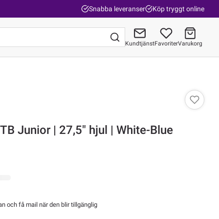
Snabba leveranser
Köp tryggt online
Kundtjänst
Favoriter
Varukorg
Gå till kassan
B Junior | 27,5" hjul | White-Blue
 och få mail när den blir tillgänglig