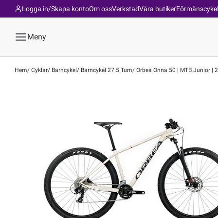
Logga in/Skapa konto
Om oss
Verkstad
Våra butiker
Förmånscyke
Meny
Hem
Cyklar
Barncykel
Barncykel 27.5 Tum
Orbea Onna 50 | MTB Junior | 27