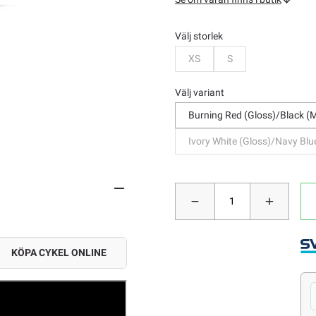
Välj storlek
Bevaka
Bevaka
XS
S
Välj variant
Burning Red (Gloss)/Black (
Ivory White (Gloss)/Navy Blu
KÖPA CYKEL ONLINE