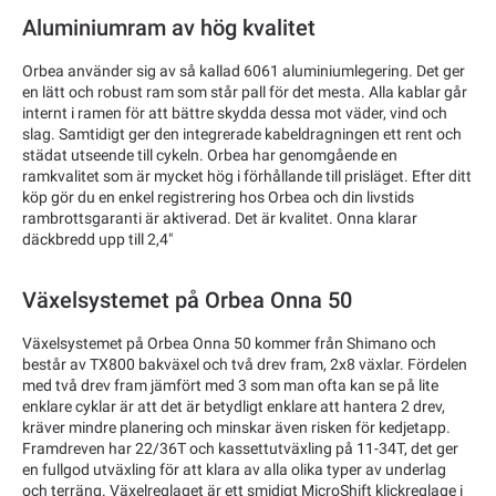
Aluminiumram av hög kvalitet
Orbea använder sig av så kallad 6061 aluminiumlegering. Det ger
en lätt och robust ram som står pall för det mesta. Alla kablar går
internt i ramen för att bättre skydda dessa mot väder, vind och
slag. Samtidigt ger den integrerade kabeldragningen ett rent och
städat utseende till cykeln. Orbea har genomgående en
ramkvalitet som är mycket hög i förhållande till prisläget. Efter ditt
köp gör du en enkel registrering hos Orbea och din livstids
rambrottsgaranti är aktiverad. Det är kvalitet. Onna klarar
däckbredd upp till 2,4"
Växelsystemet på Orbea Onna 50
Växelsystemet på Orbea Onna 50 kommer från Shimano och
består av TX800 bakväxel och två drev fram, 2x8 växlar. Fördelen
med två drev fram jämfört med 3 som man ofta kan se på lite
enklare cyklar är att det är betydligt enklare att hantera 2 drev,
kräver mindre planering och minskar även risken för kedjetapp.
Framdreven har 22/36T och kassettutväxling på 11-34T, det ger
en fullgod utväxling för att klara av alla olika typer av underlag
och terräng. Växelreglaget är ett smidigt MicroShift klickreglage i