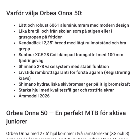
Varför välja Orbea Onna 50:
Lätt och robust 6061 aluminiumram med modern design
Lika bra till och från skolan som på stigen eller i
grusgropen på fritiden
Kendadäck i 2,35" bredd med lågt rullmotstånd och bra
grepp
Suntour XCE 28 Coil dämpad framgaffel med 100 mm
fjädringsväg
Shimano 2x8 växelsystem med stabil funktion
Livstids rambrottsgaranti för första ägaren (Registrering
krävs)
Shimano hydrauliska skivbromsar ger pålitlig bromskraft
Starka hjul med kvalitetsfälgar och rostfria ekrar
Årsmodell 2026
Orbea Onna 50 — En perfekt MTB för aktiva
juniorer
Orbea Onna med 27,5" hjul kommer i två ramstorlekar (XS och S)