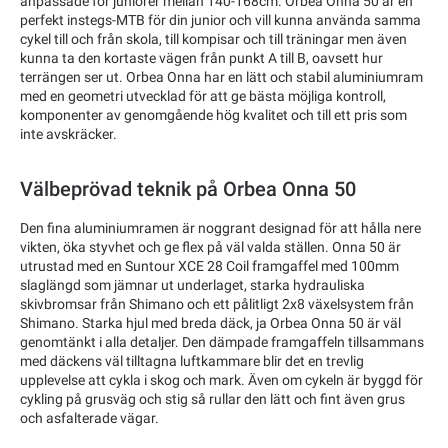
anpassade för juniorer mellan 140-168cm. Orbea Onna 50 är en
perfekt instegs-MTB för din junior och vill kunna använda samma
cykel till och från skola, till kompisar och till träningar men även
kunna ta den kortaste vägen från punkt A till B, oavsett hur
terrängen ser ut. Orbea Onna har en lätt och stabil aluminiumram
med en geometri utvecklad för att ge bästa möjliga kontroll,
komponenter av genomgående hög kvalitet och till ett pris som
inte avskräcker.
Välbeprövad teknik på Orbea Onna 50
Den fina aluminiumramen är noggrant designad för att hålla nere
vikten, öka styvhet och ge flex på väl valda ställen. Onna 50 är
utrustad med en Suntour XCE 28 Coil framgaffel med 100mm
slaglängd som jämnar ut underlaget, starka hydrauliska
skivbromsar från Shimano och ett pålitligt 2x8 växelsystem från
Shimano. Starka hjul med breda däck, ja Orbea Onna 50 är väl
genomtänkt i alla detaljer. Den dämpade framgaffeln tillsammans
med däckens väl tilltagna luftkammare blir det en trevlig
upplevelse att cykla i skog och mark. Även om cykeln är byggd för
cykling på grusväg och stig så rullar den lätt och fint även grus
och asfalterade vägar.