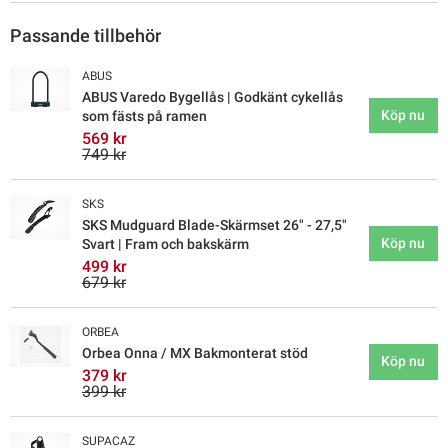
Passande tillbehör
ABUS
ABUS Varedo Bygellås | Godkänt cykellås
Köp nu
som fästs på ramen
569 kr
749 kr
SKS
SKS Mudguard Blade-Skärmset 26" - 27,5"
Köp nu
Svart | Fram och bakskärm
499 kr
679 kr
ORBEA
Orbea Onna / MX Bakmonterat stöd
Köp nu
379 kr
399 kr
SUPACAZ