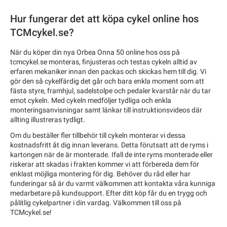
Hur fungerar det att köpa cykel online hos
TCMcykel.se?
När du köper din nya Orbea Onna 50 online hos oss på
tcmcykel.se monteras, finjusteras och testas cykeln alltid av
erfaren mekaniker innan den packas och skickas hem till dig. Vi
gör den så cykelfärdig det går och bara enkla moment som att
fästa styre, framhjul, sadelstolpe och pedaler kvarstår när du tar
emot cykeln. Med cykeln medföljer tydliga och enkla
monteringsanvisningar samt länkar till instruktionsvideos där
allting illustreras tydligt.
Om du beställer fler tillbehör till cykeln monterar vi dessa
kostnadsfritt åt dig innan leverans. Detta förutsatt att de ryms i
kartongen när de är monterade. Ifall de inte ryms monterade eller
riskerar att skadas i frakten kommer vi att förbereda dem för
enklast möjliga montering för dig. Behöver du råd eller har
funderingar så är du varmt välkommen att kontakta våra kunniga
medarbetare på kundsupport. Efter ditt köp får du en trygg och
pålitlig cykelpartner i din vardag. Välkommen till oss på
TCMcykel.se!