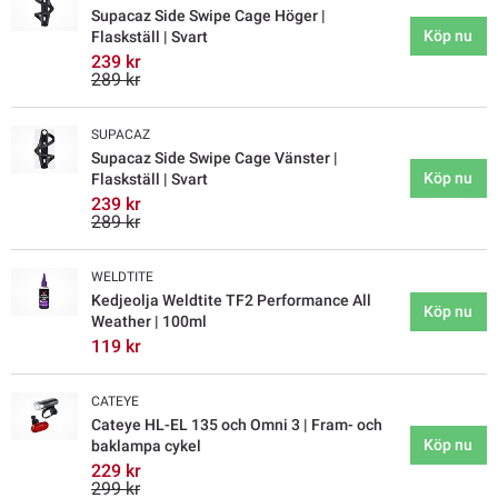
Supacaz Side Swipe Cage Höger |
Köp nu
Flaskställ | Svart
239 kr
289 kr
SUPACAZ
Supacaz Side Swipe Cage Vänster |
Köp nu
Flaskställ | Svart
239 kr
289 kr
WELDTITE
Kedjeolja Weldtite TF2 Performance All
Köp nu
Weather | 100ml
119 kr
CATEYE
Cateye HL-EL 135 och Omni 3 | Fram- och
Köp nu
baklampa cykel
229 kr
299 kr