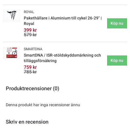
ROYAL
Pakethållare i Aluminium till cykel 26-29" |
Köp nu
Royal
399 kr
579 kr
SMARTDNA
SmartDNA / ISR-stöldskyddsmärkning och
Köp nu
tilläggsförsäkring
759 kr
785 kr
Produktrecensioner (0)
Denna produkt har inga recensioner ännu
Skriv en recension