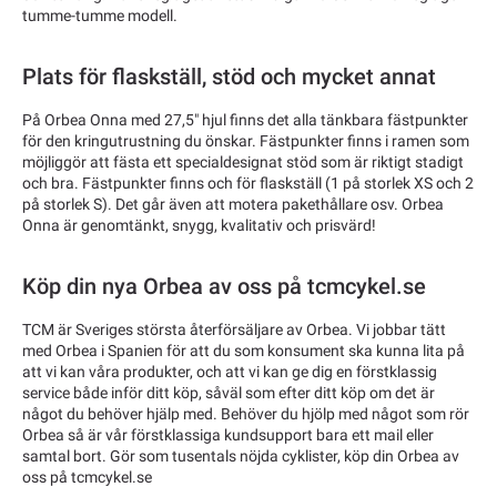
tumme-tumme modell.
Plats för flaskställ, stöd och mycket annat
På Orbea Onna med 27,5" hjul finns det alla tänkbara fästpunkter
för den kringutrustning du önskar. Fästpunkter finns i ramen som
möjliggör att fästa ett specialdesignat stöd som är riktigt stadigt
och bra. Fästpunkter finns och för flaskställ (1 på storlek XS och 2
på storlek S). Det går även att motera pakethållare osv. Orbea
Onna är genomtänkt, snygg, kvalitativ och prisvärd!
Köp din nya Orbea av oss på tcmcykel.se
TCM är Sveriges största återförsäljare av Orbea. Vi jobbar tätt
med Orbea i Spanien för att du som konsument ska kunna lita på
att vi kan våra produkter, och att vi kan ge dig en förstklassig
service både inför ditt köp, såväl som efter ditt köp om det är
något du behöver hjälp med. Behöver du hjölp med något som rör
Orbea så är vår förstklassiga kundsupport bara ett mail eller
samtal bort. Gör som tusentals nöjda cyklister, köp din Orbea av
oss på tcmcykel.se