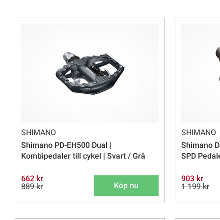
SHIMANO
SHIMANO
Shimano PD-EH500 Dual |
Shimano D
Kombipedaler till cykel | Svart / Grå
SPD Pedale
662 kr
903 kr
Köp nu
889 kr
1 199 kr