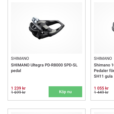
SHIMANO
SHIMANO
SHIMANO Ultegra PD-R8000 SPD-SL
Shimano 1
pedal
Pedaler fö
SH11 gula 
1 239 kr
1 055 kr
Köp nu
1 699 kr
1 449 kr