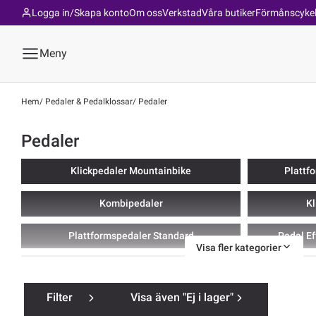
Logga in/Skapa konto
Om oss
Verkstad
Våra butiker
Förmånscyke
Meny
Hem
Pedaler & Pedalklossar
Pedaler
Pedaler
Klickpedaler Mountainbike
Plattf
Kombipedaler
Kl
Plattformspedaler Standard
Pedal E
Visa fler kategorier
Barnpedaler
Tillbe
Filter
Visa även "Ej i lager"