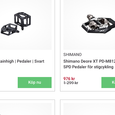
SHIMANO
inhigh | Pedaler | Svart
Shimano Deore XT PD-M812
SPD Pedaler för stigcykling
976 kr
Köp nu
K
1 299 kr