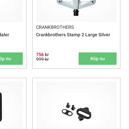
CRANKBROTHERS
aler
Crankbrothers Stamp 2 Large Silver
756 kr
öp nu
Köp nu
999 kr