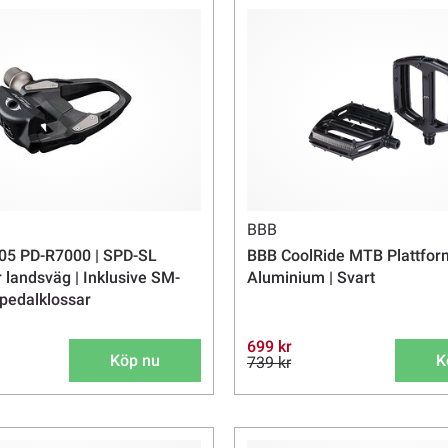
BBB
05 PD-R7000 | SPD-SL
BBB CoolRide MTB Plattfor
r landsväg | Inklusive SM-
Aluminium | Svart
pedalklossar
699 kr
Köp nu
K
739 kr