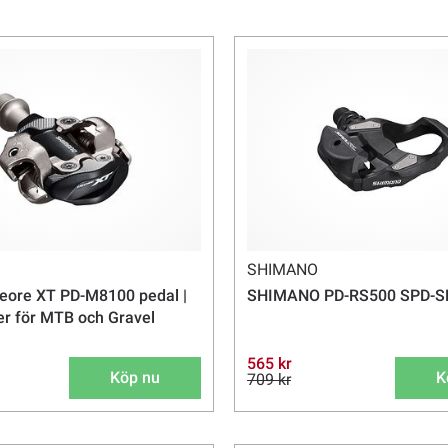
principen för pedalens uppbyggnad
Shimano och Look, dessa två system
från Shimano inte passar i en Look
En
kombipedal
, eller kombination
vanliga skor - och har infästning f
Detta är ett populärt val för cyke
cyklar med vanliga skor för komfort
mindre svårigheter då man gör många
pekar uppåt varje gång - då rekomm
Självklart så har vi även klassiska
sitta fast!
SHIMANO
Frakt från 69 kr. Skrymmande prod
eore XT PD-M8100 pedal |
SHIMANO PD-RS500 SPD-SL
r för MTB och Gravel
565 kr
Köp nu
K
709 kr