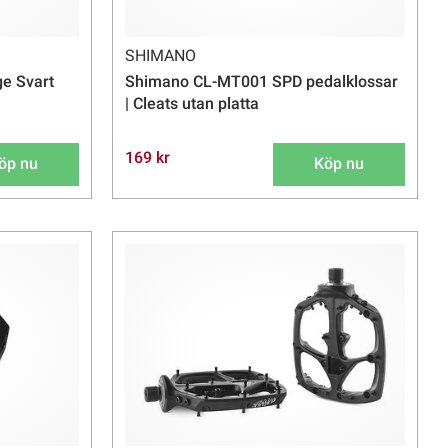
SHIMANO
e Svart
Shimano CL-MT001 SPD pedalklossar
| Cleats utan platta
169 kr
öp nu
Köp nu