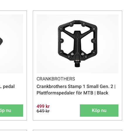
 är den samma. De största tillverkarna av landsvägspedaler idag är
 är inte kompatibla med varandra - vilket innebär att en skokloss
pedal och vice versa.
spedal, är en pedal som är platt på ena sidan för att användas med
ör en SPD-kloss på andra sidan för att klicka fast med cykelskor.
lpendlare som också använder cykeln mycket till vardags och ibland
ens skull. Att använda en kombipedal ute i skogen kan leda till
 i- och urklickningar och då måste se till att rätt sida av pedalen
enderar vi att istället kolla på en renodlad SPD-pedal.
plattformspedaler (även kallat "flats")
för dig som föredrar att inte
CRANKBROTHERS
ukter kan ha högre fraktkostnad.
 pedal
Crankbrothers Stamp 1 Small Gen. 2 |
Plattformspedaler för MTB | Black
499 kr
öp nu
Köp nu
649 kr