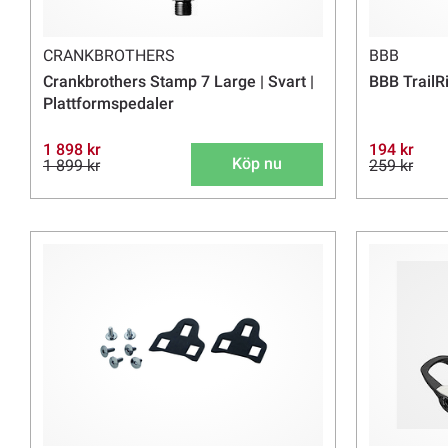
CRANKBROTHERS
BBB
Crankbrothers Stamp 7 Large | Svart |
BBB TrailR
Plattformspedaler
1 898 kr
194 kr
Köp nu
1 899 kr
259 kr