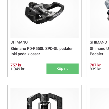
SHIMANO
SHIMANO
Shimano PD-R550L SPD-SL pedaler
Shimano U
Inkl pedalklossar
Pedaler
757 kr
707 kr
Köp nu
1 049 kr
939 kr