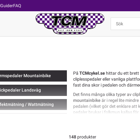
l
Guider
FAQ
På
TCMcykel.se
hittar du ett bret
ormspedaler Mountainbike
cliplesspedaler eller vanliga platt
fast dina skor i pedalen och därme
ickpedaler Landsväg
Det finns många olika typer av clipl
mountainbike
är i regel lite mindr
ffektmätning / Wattmätning
pedalen (vilket gör det enklare att 
pedaler brukar i folkmun kallas för
det första och mest populära syste
hör & Reservdelar pedaler
av detta pedalsystem, men de fle
En
cliplesspedal för landsväg
har 
148
produkter
lätt och styv, detta system kallas 