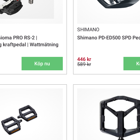
SHIMANO
sioma PRO RS-2 |
Shimano PD-ED500 SPD Ped
g kraftpedal | Wattmätning
446 kr
Köp nu
K
589 kr