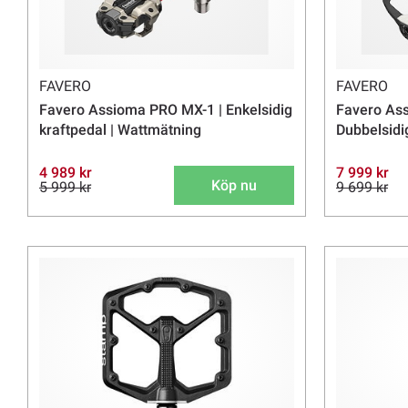
FAVERO
FAVERO
Favero Assioma PRO MX-1 | Enkelsidig
Favero As
kraftpedal | Wattmätning
Dubbelsidi
4 989 kr
7 999 kr
Köp nu
5 999 kr
9 699 kr