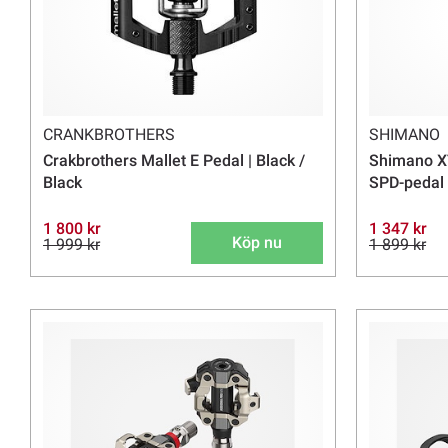
CRANKBROTHERS
SHIMANO
Crakbrothers Mallet E Pedal | Black /
Shimano X
Black
SPD-pedal |
1 800 kr
1 347 kr
Köp nu
1 999 kr
1 899 kr