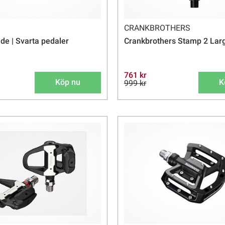
CRANKBROTHERS
ide | Svarta pedaler
Crankbrothers Stamp 2 Larg
761 kr
Köp nu
K
999 kr