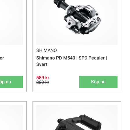
SHIMANO
er
Shimano PD-M540 | SPD Pedaler |
Svart
589 kr
öp nu
Köp nu
889 kr