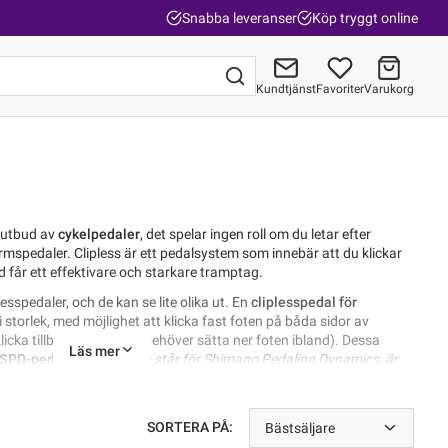
Snabba leveranser
Köp tryggt online
Kundtjänst
Favoriter
Varukorg
Gå till kassan
t utbud av
cykelpedaler
, det spelar ingen roll om du letar efter
formspedaler. Clipless är ett pedalsystem som innebär att du klickar
d får ett effektivare och starkare tramptag.
esspedaler, och de kan se lite olika ut. En
cliplesspedal för
e i storlek, med möjlighet att klicka fast foten på båda sidor av
klicka tillbaka dig om du behöver sätta ner foten ibland). Dessa
Läs mer
SPD-pedaler
(SPD - som står för Shimano Pedaling Dynamics, är
met för cliplesspedaler)
, idag finns självklart många fler tillverkare
sta bygger på samma grund.
SORTERA PÅ:
en större anläggningsyta mot din sko samtidigt som den är väldigt
Bästsäljare
i folkmun
SPD-SL
. Även här finns det flera olika tillverkare, men