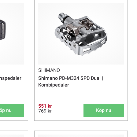
SHIMANO
mspedaler
Shimano PD-M324 SPD Dual |
Kombipedaler
551 kr
öp nu
Köp nu
769 kr