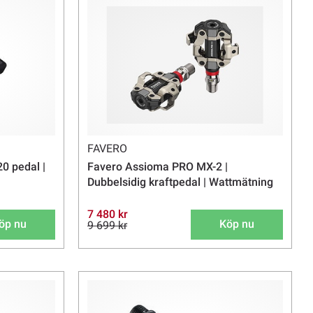
FAVERO
0 pedal |
Favero Assioma PRO MX-2 |
Dubbelsidig kraftpedal | Wattmätning
7 480 kr
öp nu
Köp nu
9 699 kr