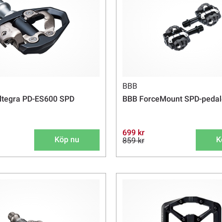
BBB
ltegra PD-ES600 SPD
BBB ForceMount SPD-pedal
699 kr
Köp nu
K
859 kr