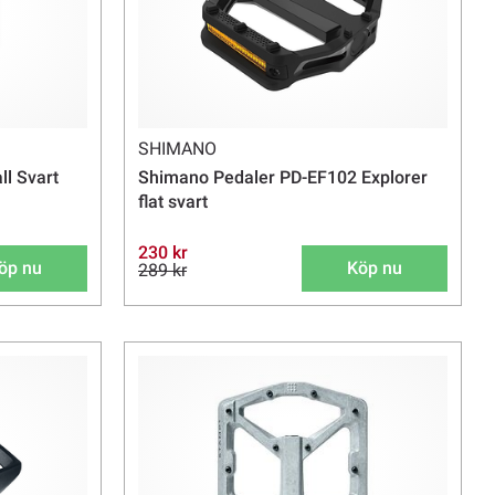
SHIMANO
l Svart
Shimano Pedaler PD-EF102 Explorer
flat svart
230 kr
öp nu
Köp nu
289 kr