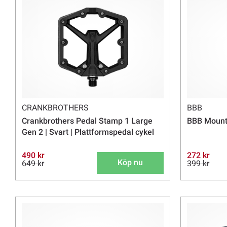
CRANKBROTHERS
BBB
Crankbrothers Pedal Stamp 1 Large
BBB Mounta
Gen 2 | Svart | Plattformspedal cykel
490 kr
272 kr
Köp nu
649 kr
399 kr