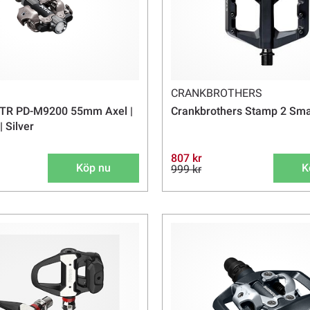
CRANKBROTHERS
TR PD-M9200 55mm Axel |
Crankbrothers Stamp 2 Smal
 Silver
807 kr
Köp nu
K
999 kr