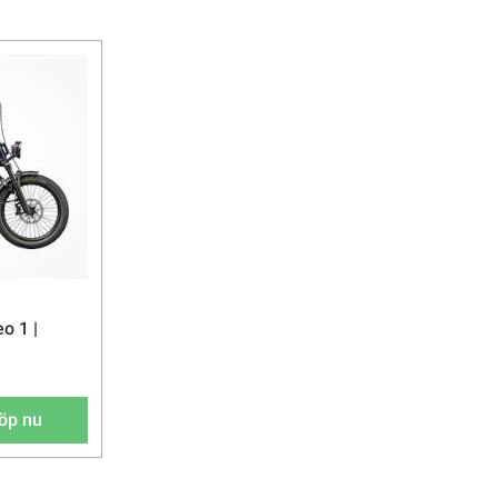
o 1 |
öp nu