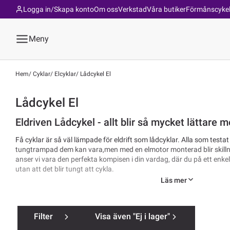
Logga in/Skapa konto
Om oss
Verkstad
Våra butiker
Förmånscyke
Meny
Hem
Cyklar
Elcyklar
Lådcykel El
Lådcykel El
Eldriven Lådcykel - allt blir så mycket lättare m
Få cyklar är så väl lämpade för eldrift som lådcyklar. Alla som testat
tungtrampad dem kan vara,men med en elmotor monterad blir skilln
anser vi vara den perfekta kompisen i din vardag, där du på ett enke
utan att det blir tungt att cykla.
Läs mer
Köp din Lådcykel El av oss på TCMcykel.se
Filter
Visa även "Ej i lager"
Eldrivna lådcyklar är ofta stora och klumpiga att transportera. Därfö
din dörr dessa cyklar. Snabbt, smidigt och säkert!