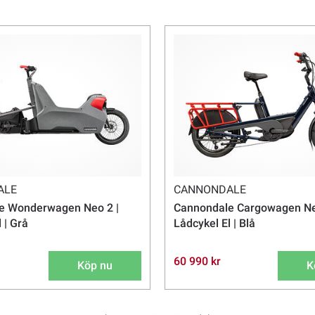
men att kontakta oss! Vi har lång
t ditt behov!
ALE
CANNONDALE
e Wonderwagen Neo 2 |
Cannondale Cargowagen Ne
 | Grå
Lådcykel El | Blå
60 990 kr
Köp nu
K