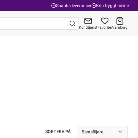
Snabba leveranser
Köp tryggt online
Kundtjänst
Favoriter
Varukorg
Gå till kassan
SORTERA PÅ:
Bästsäljare