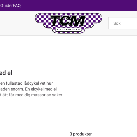
l
Guider
FAQ
ed el
 en fullastad lådcykel vet hur
aden enorm. En elcykel med el
lt ätt får med dig massor av saker
r erbjuder vi hemleverans hem till
3
produkter