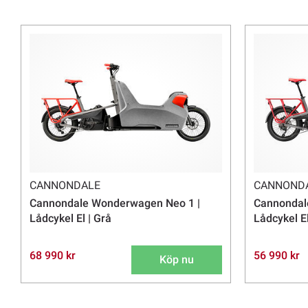
Om du har frågor inför ditt val av köp av elcykel är du varmt välkom
erfarenhet i branschen och drivs av att du ska hitta rätt cykel för jus
Här hittar du fler cyklar i kategorin
Elcykel
.
CANNONDALE
CANNOND
Cannondale Wonderwagen Neo 1 |
Cannondal
Lådcykel El | Grå
Lådcykel El
68 990 kr
56 990 kr
Köp nu