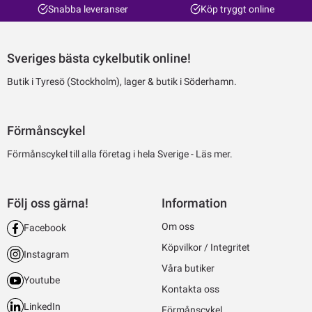
Snabba leveranser
Köp tryggt online
Sveriges bästa cykelbutik online!
Butik i Tyresö (Stockholm), lager & butik i Söderhamn.
Förmånscykel
Förmånscykel till alla företag i hela Sverige -
Läs mer.
Följ oss gärna!
Information
Om oss
Facebook
Köpvilkor / Integritet
Instagram
Våra butiker
Youtube
Kontakta oss
LinkedIn
Förmånscykel