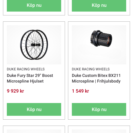
Köp nu
Köp nu
DUKE RACING WHEELS
DUKE RACING WHEELS
Duke Fury Star 29" Boost
Duke Custom Bitex BX211
Microspline Hjulset
Microspline | Frihjulsbody
9 929 kr
1 549 kr
Köp nu
Köp nu