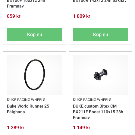
BX106F 100x12 24h
BX106R 142x12 24h Baknav
Framnav
859 kr
1 809 kr
Köp nu
Köp nu
DUKE RACING WHEELS
DUKE RACING WHEELS
Duke World Runner 25
DUKE custom Bitex CM
Fälgbana
BX211F Boost 110x15 28h
Framnav
1 389 kr
1 149 kr