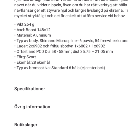
navet när du vrider nippeln, även om du har rätt verktyg att håll
navflänsar ger ett styvare hjul och längre livslängd på ekrarna. Tr
mycket stryktåligt och det är enkelt att utföra service vid behov.
• Vikt 264 g
• Axel: Boost 148x12
• Material: Aluminum
• Typ av body: Shimano Microspline - 6 pawls, 54 freewheel cran
• Lager: 2x6902 och frihjulsbodyn 1x6802 + 1x6902
• Offset and PCD Dia 58 - 58mm ; dist 35.75 – 21.05 mm
• Färg: Svart
• Ekerhål: 28 ekerhål
• Typ av bromsskiva: Standard 6 håls (ej centerlock)
Specifikationer
Övrig information
Butikslager