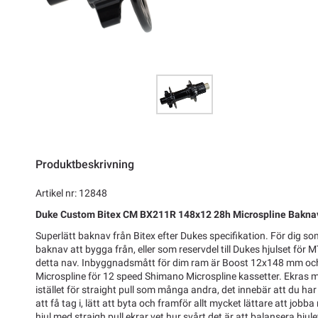
Produktbeskrivning
Artikel nr: 12848
Duke Custom Bitex CM BX211R 148x12 28h Microspline Bakna
Superlätt baknav från Bitex efter Dukes specifikation. För dig som 
baknav att bygga från, eller som reservdel till Dukes hjulset för
detta nav. Inbyggnadsmått för dim ram är Boost 12x148 mm oc
Microspline för 12 speed Shimano Microspline kassetter. Ekras 
istället för straight pull som många andra, det innebär att du ha
att få tag i, lätt att byta och framför allt mycket lättare att jobba
hjul med straigh pull ekrar vet hur svårt det är att balansera hjul