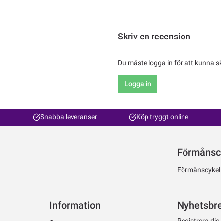
Skriv en recension
Du måste logga in för att kunna s
Logga in
Snabba leveranser
Köp tryggt online
Förmånsc
Förmånscykel ti
Information
Nyhetsbr
Registrera dig