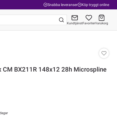
Snabba leveranser
Köp tryggt online
Kundtjänst
Favoriter
Varukorg
Gå till kassan
x CM BX211R 148x12 28h Microspline
 dagar