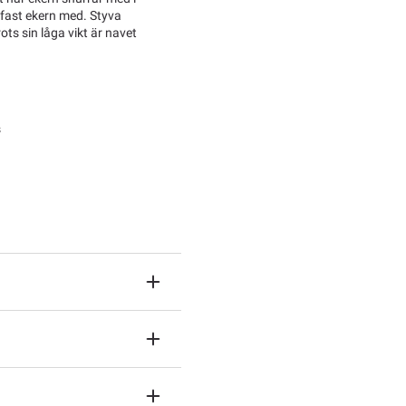
a fast ekern med. Styva
ots sin låga vikt är navet
s