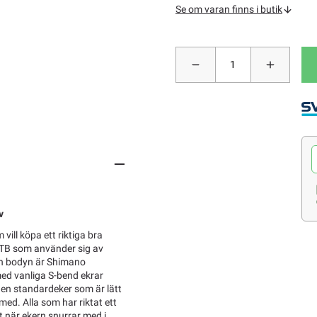
Se om varan finns i butik
v
vill köpa ett riktiga bra
 MTB som använder sig av
h bodyn är Shimano
med vanliga S-bend ekrar
r en standardeker som är lätt
 med. Alla som har riktat ett
et när ekern snurrar med i