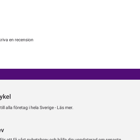
kriva en recension
ykel
ll alla företag i hela Sverige -
Läs mer.
ev
 för att få vårt nyhetsbrev och hålla dig uppdaterad om senaste