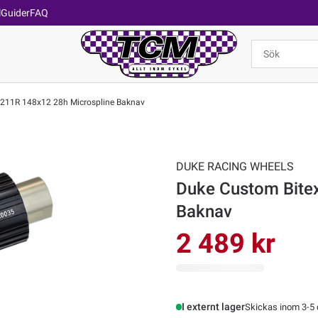
l
Guider
FAQ
211R 148x12 28h Microspline Baknav
DUKE RACING WHEELS
Duke Custom Bite
Baknav
2 489 kr
I externt lager
Skickas inom 3-5