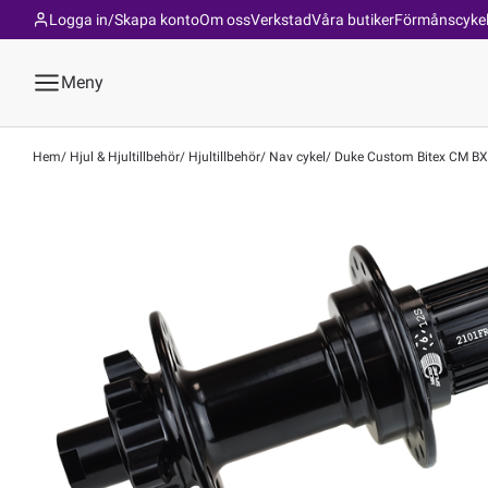
Logga in/Skapa konto
Om oss
Verkstad
Våra butiker
Förmånscyke
Meny
Hem
Hjul & Hjultillbehör
Hjultillbehör
Nav cykel
Duke Custom Bitex CM BX