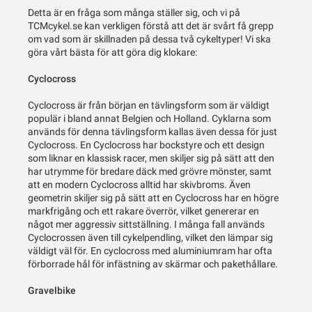
Detta är en fråga som många ställer sig, och vi på
TCMcykel.se kan verkligen förstå att det är svårt få grepp
om vad som är skillnaden på dessa två cykeltyper! Vi ska
göra vårt bästa för att göra dig klokare:
Cyclocross
Cyclocross är från början en tävlingsform som är väldigt
populär i bland annat Belgien och Holland. Cyklarna som
används för denna tävlingsform kallas även dessa för just
Cyclocross. En Cyclocross har bockstyre och ett design
som liknar en klassisk racer, men skiljer sig på sätt att den
har utrymme för bredare däck med grövre mönster, samt
att en modern Cyclocross alltid har skivbroms. Även
geometrin skiljer sig på sätt att en Cyclocross har en högre
markfrigång och ett rakare överrör, vilket genererar en
något mer aggressiv sittställning. I många fall används
Cyclocrossen även till cykelpendling, vilket den lämpar sig
väldigt väl för. En cyclocross med aluminiumram har ofta
förborrade hål för infästning av skärmar och pakethållare.
Gravelbike