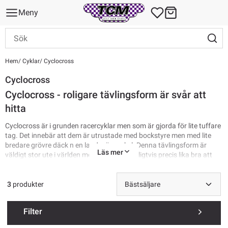
Meny
Hem
Cyklar
Cyclocross
Cyclocross
Cyclocross - roligare tävlingsform är svår att
hitta
Cyclocross är i grunden racercyklar men som är gjorda för lite tuffare
tag. Det innebär att dem är utrustade med bockstyre men med lite
bredare grövre däck n en landsvägscykel. Denna tävlingsform är
Läs mer
väldigt stor ute i världen men det går naturligtvis precis lika bra att
använda en cyclocross till alltifrån träning till motionscykling eller
pendling. På vissa cyclocrosscyklar kan man montera ännu bredare
däck, skärmar, pakethållare etc men det finns även en cykeltyp som
3
produkter
kallas
Gravelbike
som är anpassad för detta.
Filter
Se alla
cyklar