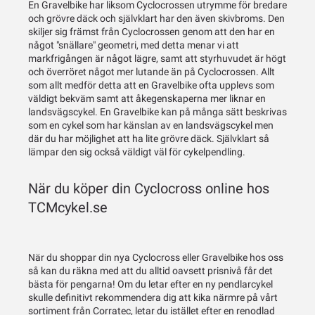
En Gravelbike har liksom Cyclocrossen utrymme för bredare
och grövre däck och självklart har den även skivbroms. Den
skiljer sig främst från Cyclocrossen genom att den har en
något "snällare" geometri, med detta menar vi att
markfrigången är något lägre, samt att styrhuvudet är högt
och överröret något mer lutande än på Cyclocrossen. Allt
som allt medför detta att en Gravelbike ofta upplevs som
väldigt bekväm samt att åkegenskaperna mer liknar en
landsvägscykel. En Gravelbike kan på många sätt beskrivas
som en cykel som har känslan av en landsvägscykel men
där du har möjlighet att ha lite grövre däck. Självklart så
lämpar den sig också väldigt väl för cykelpendling.
När du köper din Cyclocross online hos
TCMcykel.se
När du shoppar din nya Cyclocross eller Gravelbike hos oss
så kan du räkna med att du alltid oavsett prisnivå får det
bästa för pengarna! Om du letar efter en ny pendlarcykel
skulle definitivt rekommendera dig att kika närmre på vårt
sortiment från Corratec, letar du istället efter en renodlad