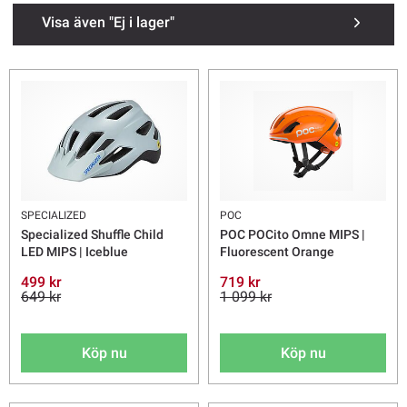
Visa även "Ej i lager"
SPECIALIZED
POC
Specialized Shuffle Child
POC POCito Omne MIPS |
LED MIPS | Iceblue
Fluorescent Orange
499 kr
719 kr
649 kr
1 099 kr
Köp nu
Köp nu