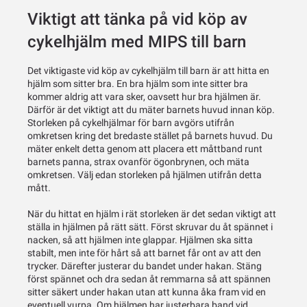
Viktigt att tänka på vid köp av
cykelhjälm med MIPS till barn
Det viktigaste vid köp av cykelhjälm till barn är att hitta en
hjälm som sitter bra. En bra hjälm som inte sitter bra
kommer aldrig att vara sker, oavsett hur bra hjälmen är.
Därför är det viktigt att du mäter barnets huvud innan köp.
Storleken på cykelhjälmar för barn avgörs utifrån
omkretsen kring det bredaste stället på barnets huvud. Du
mäter enkelt detta genom att placera ett måttband runt
barnets panna, strax ovanför ögonbrynen, och mäta
omkretsen. Välj edan storleken på hjälmen utifrån detta
mått.
När du hittat en hjälm i rät storleken är det sedan viktigt att
ställa in hjälmen på rätt sätt. Först skruvar du åt spännet i
nacken, så att hjälmen inte glappar. Hjälmen ska sitta
stabilt, men inte för hårt så att barnet får ont av att den
trycker. Därefter justerar du bandet under hakan. Stäng
först spännet och dra sedan åt remmarna så att spännen
sitter säkert under hakan utan att kunna åka fram vid en
eventuell vurpa. Om hjälmen har justerbara band vid