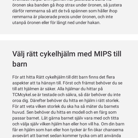
öronen ska banden gå ihop strax under öronen, så justera
därför remmarna så att de två spännen som håller ihop
remmarna är placerade precis under öronen, och inte
utanpå öronen eller för långt ned under hakan.
Välj rätt cykelhjälm med MIPS till
barn
För att hitta Rätt cykelhjälm till ditt barn finns det flera
aspekter att ta hänsyn till. Först och främst behöver du se
till att hjälmen är säker. Alla hjälmar du hittar på
TCMcykel.se är testade och säkra, så där behöver du inte
oroa dig. Därefter behöver du hitta en hjälm i rätt storlek.
För att veta vilken storlek du ska ha så mäter du barnets
huvud. Sen behöver du hitta en modell och en färg som
passar barnet. Låt gärna barnet själv vara med och titta
och välja själv vilken hjälm han eller hon vill ha. Om din barn
får en hjälm som han eller hon tycker är fin ökar chanserna
avsevärt att barnet sedan kommer tycka om att använda