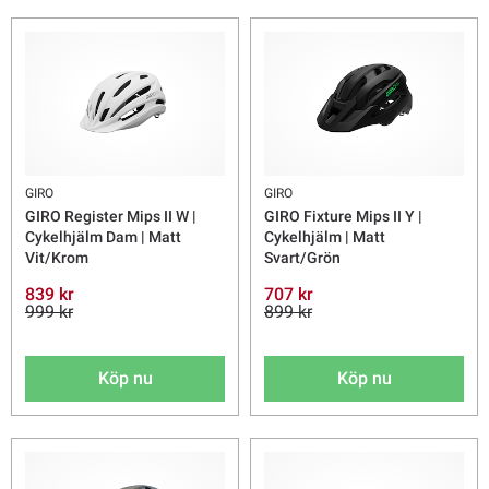
GIRO
GIRO
GIRO Register Mips II W |
GIRO Fixture Mips II Y |
Cykelhjälm Dam | Matt
Cykelhjälm | Matt
Vit/Krom
Svart/Grön
839 kr
707 kr
999 kr
899 kr
Köp nu
Köp nu