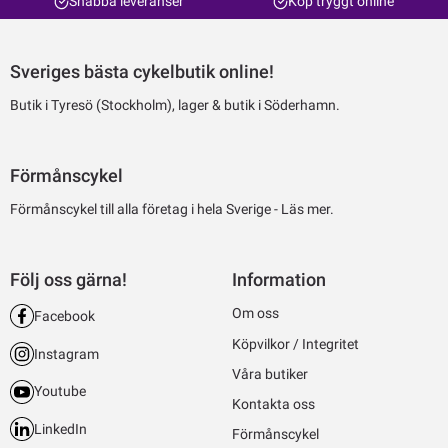
Snabba leveranser
Köp tryggt online
Sveriges bästa cykelbutik online!
Butik i Tyresö (Stockholm), lager & butik i Söderhamn.
Förmånscykel
Förmånscykel till alla företag i hela Sverige -
Läs mer.
Följ oss gärna!
Information
Om oss
Facebook
Köpvilkor / Integritet
Instagram
Våra butiker
Youtube
Kontakta oss
LinkedIn
Förmånscykel