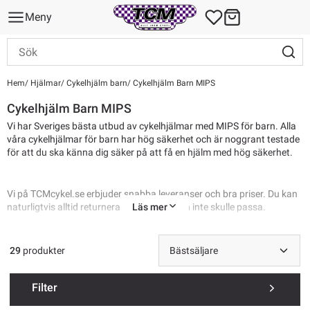
Meny
Hem
Hjälmar
Cykelhjälm barn
Cykelhjälm Barn MIPS
Cykelhjälm Barn MIPS
Vi har Sveriges bästa utbud av cykelhjälmar med MIPS för barn. Alla
våra cykelhjälmar för barn har hög säkerhet och är noggrant testade
för att du ska känna dig säker på att få en hjälm med hög säkerhet.
Vi på TCMcykel.se erbjuder snabba leveranser och bra priser. Du kan
Läs mer
naturligtvis alltid returnera hjälmen om den inte skulle passa.
Här hittar du alla produkter i kategorin
Cykelhjälm barn
29
produkter
Filter