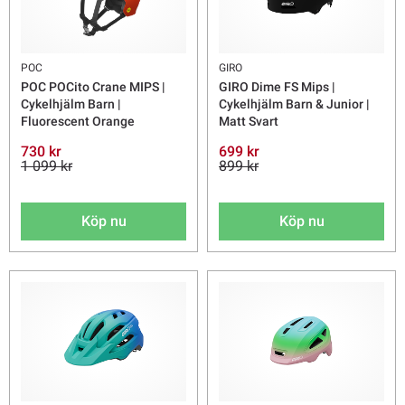
POC
GIRO
POC POCito Crane MIPS |
GIRO Dime FS Mips |
Cykelhjälm Barn |
Cykelhjälm Barn & Junior |
Fluorescent Orange
Matt Svart
730 kr
699 kr
1 099 kr
899 kr
Köp nu
Köp nu