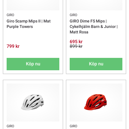
GIRO
GIRO
Giro Scamp Mips II | Mat
GIRO Dime FS Mips |
Purple Towers
Cykelhjälm Barn & Junior |
Matt Rosa
695 kr
799 kr
899 kr
Köp nu
Köp nu
GIRO
GIRO