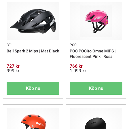
BELL
POC
Bell Spark 2 Mips | Mat Black
POC POCito Omne MIPS |
Fluorescent Pink | Rosa
727 kr
766 kr
999 kr
1 099 kr
Köp nu
Köp nu