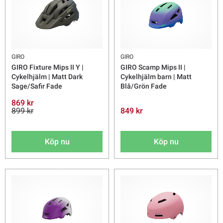
GIRO
GIRO
GIRO Fixture Mips II Y |
GIRO Scamp Mips II |
Cykelhjälm | Matt Dark
Cykelhjälm barn | Matt
Sage/Safir Fade
Blå/Grön Fade
869 kr
899 kr
849 kr
Köp nu
Köp nu