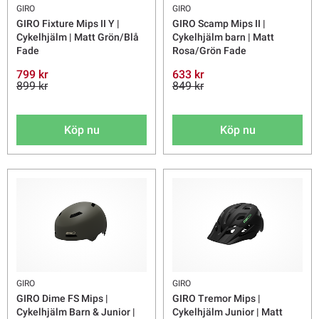
GIRO
GIRO
GIRO Fixture Mips II Y |
GIRO Scamp Mips II |
Cykelhjälm | Matt Grön/Blå
Cykelhjälm barn | Matt
Fade
Rosa/Grön Fade
799 kr
633 kr
899 kr
849 kr
Köp nu
Köp nu
GIRO
GIRO
GIRO Dime FS Mips |
GIRO Tremor Mips |
Cykelhjälm Barn & Junior |
Cykelhjälm Junior | Matt