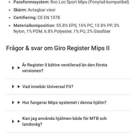
Passformssystem:
Roc Loc Sport Mips (Ponytail-kompatibel)
Skärm:
Avtagbar visor
Certifiering:
CE EN 1078
Materialkomposition:
55.8% EPS, 16% PC, 13.8% PP, 3%
Nylon, 1% POM, 6.8% Polyester, 1% PU, 2% Glasfiber
Frågor & svar om Giro Register Mips II
Är Register II bättre ventilerad än den första
versionen?
Vad innebär Universal Fit?
Hur fungerar Mips-systemet i denna hjälm?
Kan jag använda hjälmen både för MTB och
landsväg?