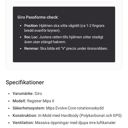
Giro Passforms-check:
Position:
Hjälmen ska sitta vågrätt (ca 1-2 fingrars
bredd ovanför brynen).
Roc Loc:
Justera ratten tills hjälmen sitter stadigt
även utan stängd hakrem.
Remmar:
Ska bilda ett "V" precis under öronsnibben.
Specifikationer
Varumärke:
Giro
Modell:
Register Mips II
Säkerhetssystem:
Mips Evolve Core rotationsskydd
Konstruktion:
In-Mold med Hardbody (Polykarbonat och EPS)
Ventilation:
Massiva öppningar med djupa inre luftkanaler