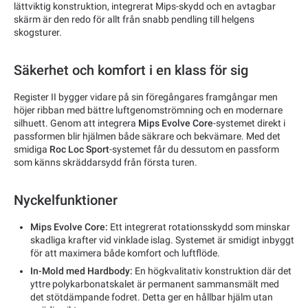
lättviktig konstruktion, integrerat Mips-skydd och en avtagbar
skärm är den redo för allt från snabb pendling till helgens
skogsturer.
Säkerhet och komfort i en klass för sig
Register II bygger vidare på sin föregångares framgångar men
höjer ribban med bättre luftgenomströmning och en modernare
silhuett. Genom att integrera
Mips Evolve Core
-systemet direkt i
passformen blir hjälmen både säkrare och bekvämare. Med det
smidiga
Roc Loc Sport
-systemet får du dessutom en passform
som känns skräddarsydd från första turen.
Nyckelfunktioner
Mips Evolve Core:
Ett integrerat rotationsskydd som minskar
skadliga krafter vid vinklade islag. Systemet är smidigt inbyggt
för att maximera både komfort och luftflöde.
In-Mold med Hardbody:
En högkvalitativ konstruktion där det
yttre polykarbonatskalet är permanent sammansmält med
det stötdämpande fodret. Detta ger en hållbar hjälm utan