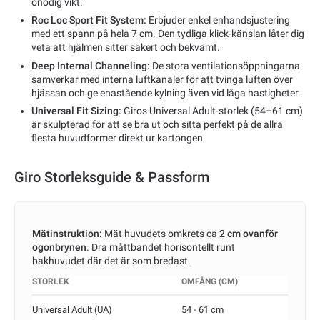
onödig vikt.
Roc Loc Sport Fit System:
Erbjuder enkel enhandsjustering
med ett spann på hela 7 cm. Den tydliga klick-känslan låter dig
veta att hjälmen sitter säkert och bekvämt.
Deep Internal Channeling:
De stora ventilationsöppningarna
samverkar med interna luftkanaler för att tvinga luften över
hjässan och ge enastående kylning även vid låga hastigheter.
Universal Fit Sizing:
Giros Universal Adult-storlek (54–61 cm)
är skulpterad för att se bra ut och sitta perfekt på de allra
flesta huvudformer direkt ur kartongen.
Giro Storleksguide & Passform
Mätinstruktion:
Mät huvudets omkrets ca
2 cm ovanför
ögonbrynen
. Dra måttbandet horisontellt runt
bakhuvudet där det är som bredast.
STORLEK
OMFÅNG (CM)
Universal Adult (UA)
54 - 61 cm