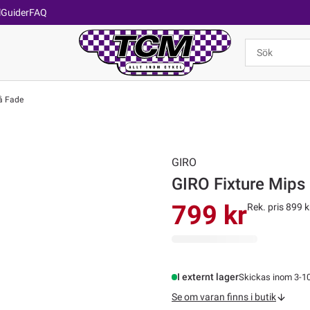
l
Guider
FAQ
lå Fade
GIRO
GIRO Fixture Mips 
799 kr
Rek. pris 899 k
I externt lager
Skickas inom 3-1
Se om varan finns i butik