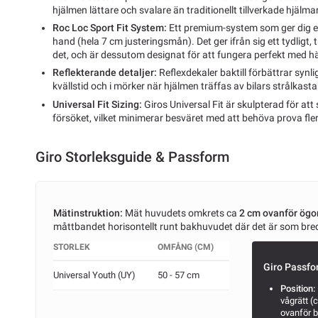
hjälmen lättare och svalare än traditionellt tillverkade hjälmar
Roc Loc Sport Fit System:
Ett premium-system som ger dig e
hand (hela 7 cm justeringsmån). Det ger ifrån sig ett tydligt, 
det, och är dessutom designat för att fungera perfekt med h
Reflekterande detaljer:
Reflexdekaler baktill förbättrar synl
kvällstid och i mörker när hjälmen träffas av bilars strålkasta
Universal Fit Sizing:
Giros Universal Fit är skulpterad för att 
försöket, vilket minimerar besväret med att behöva prova flera
Giro Storleksguide & Passform
Mätinstruktion:
Mät huvudets omkrets ca
2 cm ovanför ög
måttbandet horisontellt runt bakhuvudet där det är som bre
STORLEK
OMFÅNG (CM)
Giro Passfo
Universal Youth (UY)
50 - 57 cm
Position:
vågrätt (
ovanför b