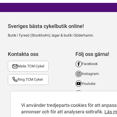
Sveriges bästa cykelbutik online!
Butik i Tyresö (Stockholm), lager & butik i Söderhamn.
Kontakta oss
Följ oss gärna!
Facebook
Maila TCM Cykel
Instagram
Ring TCM Cykel
Youtube
LinkedIn
TikTok
Vi använder tredjeparts-cookies för att anpassa
annonser och för att analysera sidtrafik.
Läs m