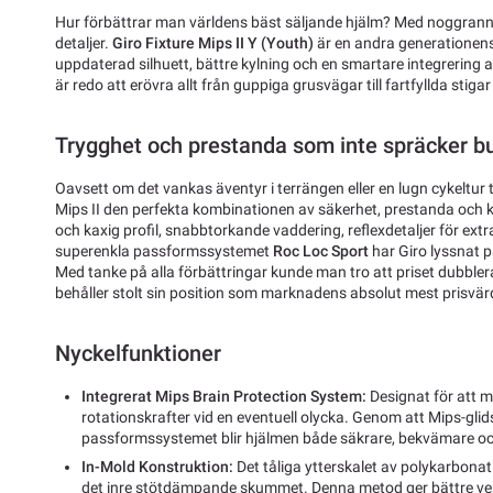
Hur förbättrar man världens bäst säljande hjälm? Med noggrann
detaljer.
Giro Fixture Mips II Y (Youth)
är en andra generationen
uppdaterad silhuett, bättre kylning och en smartare integrering
är redo att erövra allt från guppiga grusvägar till fartfyllda stigar
Trygghet och prestanda som inte spräcker b
Oavsett om det vankas äventyr i terrängen eller en lugn cykeltur ti
Mips II den perfekta kombinationen av säkerhet, prestanda och k
och kaxig profil, snabbtorkande vaddering, reflexdetaljer för extr
superenkla passformssystemet
Roc Loc Sport
har Giro lyssnat p
Med tanke på alla förbättringar kunde man tro att priset dubblera
behåller stolt sin position som marknadens absolut mest prisvär
Nyckelfunktioner
Integrerat Mips Brain Protection System:
Designat för att m
rotationskrafter vid en eventuell olycka. Genom att Mips-glidsk
passformssystemet blir hjälmen både säkrare, bekvämare oc
In-Mold Konstruktion:
Det tåliga ytterskalet av polykarbona
det inre stötdämpande skummet. Denna metod ger bättre ven