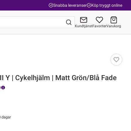
Snabba leveranser
Köp tryggt online
Kundtjänst
Favoriter
Varukorg
Gå till kassan
II Y | Cykelhjälm | Matt Grön/Blå Fade
r
0 dagar