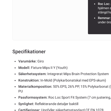
Roc Loc:
hjälmen s
stängd h
Remmar:
under ör
Specifikationer
Varumärke:
Giro
Modell:
Fixture Mips II Y (Youth)
Säkerhetssystem:
Integrerat Mips Brain Protection System
Konstruktion:
In-Mold (Polykarbonatskal med EPS-skum)
Materialkomposition:
50% EPS, 26% PP, 15% Polykarbonat (
PU
Passformssystem:
Roc Loc Sport Fit System (7 cm justering
Synlighet:
Reflekterande detaljer baktill
Certifieringar:
Uppfyller säkerhetsstandard CE EN 1078