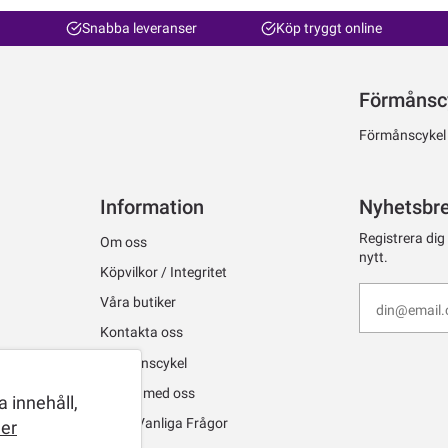
Snabba leveranser
Köp tryggt online
Förmånsc
Förmånscykel ti
Information
Nyhetsbr
Registrera dig
Om oss
nytt.
Köpvilkor / Integritet
Våra butiker
Kontakta oss
Förmånscykel
Jobba med oss
 innehåll,
FAQ - Vanliga Frågor
er