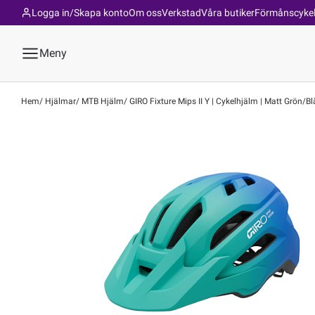
Logga in/Skapa konto
Om oss
Verkstad
Våra butiker
Förmånscyke
Meny
Hem
Hjälmar
MTB Hjälm
GIRO Fixture Mips II Y | Cykelhjälm | Matt Grön/B