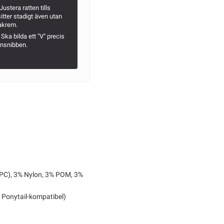
Justera ratten tills
itter stadigt även utan
akrem.
Ska bilda ett "V" precis
onsnibben.
PC), 3% Nylon, 3% POM, 3%
, Ponytail-kompatibel)