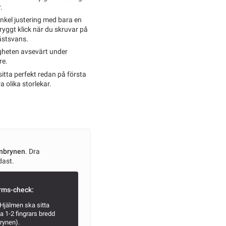
.
nkel justering med bara en
tryggt klick när du skruvar på
ästsvans.
igheten avsevärt under
re.
sitta perfekt redan på första
 olika storlekar.
onbrynen
. Dra
dast.
rms-check:
Hjälmen ska sitta
ca 1-2 fingrars bredd
rynen).