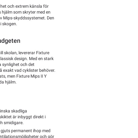
het och extrem känsla för
s hjälm som skryter med en
 av Mips-skyddssystemet. Den
 i skogen.
udgeten
ll skolan, levererar Fixture
lassisk design. Med en stark
a synlighet och det
å exakt vad cyklister behöver.
ts, men Fixture Mips II Y
da hjälm.
inska skadliga
iktet är inbyggt direkt i
h smidigare.
t gjuts permanent ihop med
tilationsmöjligheter och gör