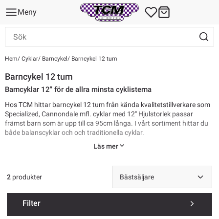
Meny
Hem
Cyklar
Barncykel
Barncykel 12 tum
Barncykel 12 tum
Barncyklar 12" för de allra minsta cyklisterna
Hos TCM hittar barncykel 12 tum från kända kvalitetstillverkare som
Specialized, Cannondale mfl. cyklar med 12" Hjulstorlek passar
främst barn som är upp till ca 95cm långa. I vårt sortiment hittar du
både balanscyklar och och traditionella cyklar.
Läs mer
Se alla
barncyklar
2
produkter
Frakt från 69 kr. Skrymmande produkter kan ha högre fraktkostnad.
Filter