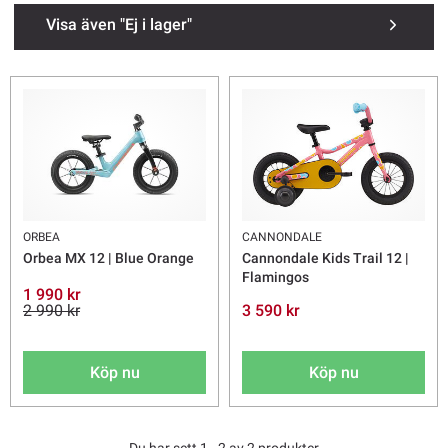
Visa även "Ej i lager"
ORBEA
CANNONDALE
Orbea MX 12 | Blue Orange
Cannondale Kids Trail 12 |
Flamingos
1 990 kr
2 990 kr
3 590 kr
Köp nu
Köp nu
Du har sett 1 - 2 av 2 produkter